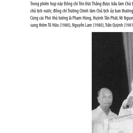
Trong phiên họp này Đồng chí Tôn Đức Thắng được bầu làm Chủ
chủ tịch nước; đồng chí Trường Chinh làm Chủ tịch ủy ban thườ
Cùng các Phó thủ tướng là Phạm Hùng, Huỳnh Tấn Phát, Võ Nguyên
sung thêm Tố Hữu (1980), Nguyễn Lam (1980), Trần Quỳnh (1981