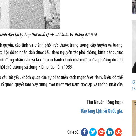
nh đạo tại kỳ họp thứ nhất Quốc hội khóa VI, tháng 6/1976.
nh quyền, cấp tỉnh và thành phố trực thuộc trung ương, cấp huyện và tương
có hội đồng nhân dân được bầu theo nguyên tắc phổ thông, bình đẳng, trực
 hội đồng nhân dân và là cơ quan hành chính nhà nước ở địa phương do hội
c hội chủ trương sử dụng Hiến pháp năm 1959.
 cầu tất yếu, khách quan của sự phát triển cách mạng Việt Nam. Điều đó thể
Kỷ
ất Tổ quốc, quyết tâm xây dựng một nước Việt Nam độc lập và thống nhất của
17
Thu Nhuần
(tổng hợp)
Bảo tàng Lịch sử Quốc gia.
Chia sẻ: