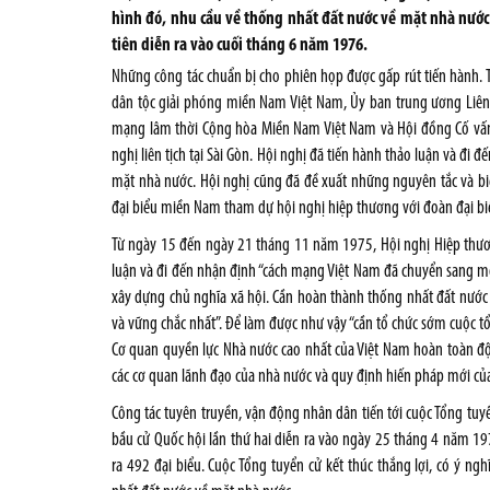
hình đó, nhu cầu về thống nhất đất nước về mặt nhà nước
tiên diễn ra vào cuối tháng 6 năm 1976.
Những công tác chuẩn bị cho phiên họp được gấp rút tiến hành.
dân tộc giải phóng miền Nam Việt Nam, Ủy ban trung ương Liên 
mạng lâm thời Cộng hòa Miền Nam Việt Nam và Hội đồng Cố vấn c
nghị liên tịch tại Sài Gòn. Hội nghị đã tiến hành thảo luận và đi 
mặt nhà nước. Hội nghị cũng đã đề xuất những nguyên tắc và b
đại biểu miền Nam tham dự hội nghị hiệp thương với đoàn đại bi
Từ ngày 15 đến ngày 21 tháng 11 năm 1975, Hội nghị Hiệp thương
luận và đi đến nhận định “cách mạng Việt Nam đã chuyển sang mộ
xây dựng chủ nghĩa xã hội. Cần hoàn thành thống nhất đất nước t
và vững chắc nhất”. Để làm được như vậy “cần tổ chức sớm cuộc tổ
Cơ quan quyền lực Nhà nước cao nhất của Việt Nam hoàn toàn độc
các cơ quan lãnh đạo của nhà nước và quy định hiến pháp mới củ
Công tác tuyên truyền, vận động nhân dân tiến tới cuộc Tổng tuy
bầu cử Quốc hội lần thứ hai diễn ra vào ngày 25 tháng 4 năm 197
ra 492 đại biểu. Cuộc Tổng tuyển cử kết thúc thắng lợi, có ý n