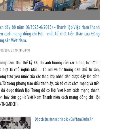
ch đây 88 năm (6/1925-6/2013) - Thành lập Việt Nam Thanh
ên cách mạng đồng chí Hội - một tổ chức tiền thân của Đảng
ng sản Việt Nam.
/06/2013 21:49
24491
ững năm đầu thế kỷ XX, do ảnh hưởng của các luồng tư tưởng
c biệt là chủ nghĩa Mác – Lê nin và tư tưởng dân chủ tư sản,
ong trào yêu nước của các tầng lớp nhân dân được đẩy lên đỉnh
o. Từ trong phong trào đấu tranh ấy, các tổ chức cách mạng và tiến
 đã được thành lập. Trong đó có Hội Việt Nam cách mạng thanh
ên hay còn gọi là Việt Nam Thanh niên cách mạng đồng chí Hội
NTNCMĐCH).
Độc chiêu săn tin tình báo của Phạm Xuân Ẩn