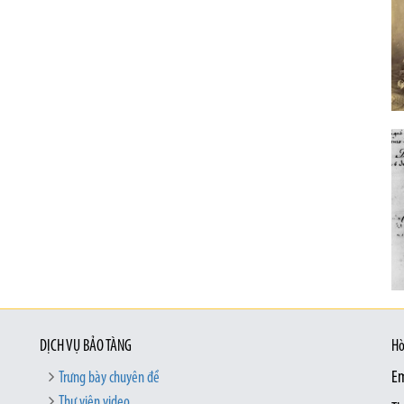
DỊCH VỤ BẢO TÀNG
Hò
Trưng bày chuyên đề
Em
Thư viện video