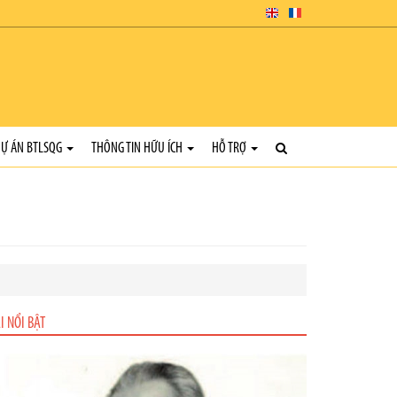
Ự ÁN BTLSQG
THÔNG TIN HỮU ÍCH
HỖ TRỢ
I NỔI BẬT