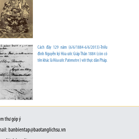
Cách đây 129 năm (6/6/1884-6/6/2013)-Triều
đình Nguyễn ký Hòa ước Giáp Thân 1884 (còn có
tên khác là Hòa ước Patenotre ) với thực dân Pháp.
m thư góp ý
ail: banbientap@baotanglichsu.vn