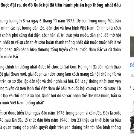
 được đặt ra, do đó Quốc hội đã tiến hành phiên họp thống nhất đầu
 Trong hai ngày 5 và ngày 6 tháng 11 năm 1975, Ủy ban Trung ương Mặt trận
minh các lực lượng dân tộc, dân chủ và hòa bình Việt Nam, Chính phủ cách
hính phủ cùng đại diện các nhân sĩ, trí thức yêu nước, dân chủ, đã mở hội
đến nhất trí về sự cần thiết sớm hoàn thành thống nhất đất nước trước hết là về
iện pháp tiến hành hiệp thương tổng tuyển cử hai miền Nam Bắc và cử đoàn
ểu miền Bắc.
Đồ
 chính trị thống nhất được tổ chức tại Sài Gòn. Hội nghị đã tiến hành thảo
t giai đoạn mới, giai đoạn cả nước cùng làm cách mạng xã hội chủ nghĩa và
18
rên cơ sơ độc lập dân tộc và chủ nghĩa xã hội. Đó là sự thống nhất trọn vẹn
* 
ng tuyển cử trên lãnh thổ Việt Nam để bầu ra quốc hội chung cho cả nước. Là
 lập và chủ nghĩa xã hội, Quốc hội đó sẽ xác nhận thể chế nhà nước, bầu ra
a nước Việt Nam thống nhất”
ển cử được triển khai ngay đầu năm 1976 trong phạm vi cả nước. Đây là cuộc
6, sau lần đầu tổ chức đầu tiên năm 1946. Hơn 23 triệu cử tri đi bầu và bầu
ghĩa quan trọng góp phần quyết định trên con đường tiến tới hòa bình thống