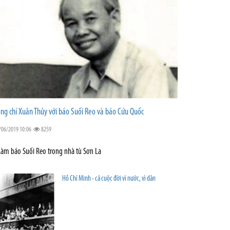
ng chí Xuân Thủy với báo Suối Reo và báo Cứu Quốc
/06/2019 10:06
8259
Làm báo Suối Reo trong nhà tù Sơn La
Hồ Chí Minh - cả cuộc đời vì nước, vì dân