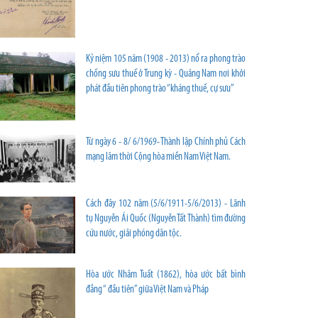
Kỷ niệm 105 năm (1908 - 2013) nổ ra phong trào
chống sưu thuế ở Trung kỳ - Quảng Nam nơi khởi
phát đầu tiên phong trào “kháng thuế, cự sưu”
Từ ngày 6 - 8/ 6/1969- Thành lập Chính phủ Cách
mạng lâm thời Cộng hòa miền Nam Việt Nam.
Cách đây 102 năm (5/6/1911-5/6/2013) - Lãnh
tụ Nguyễn Ái Quốc (Nguyễn Tất Thành) tìm đường
cứu nước, giải phóng dân tộc.
Hòa ước Nhâm Tuất (1862), hòa ước bất bình
đẳng “ đầu tiên” giữa Việt Nam và Pháp