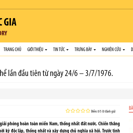
C GIA
ORY
TRANG CHỦ
GIỚI THIỆU
TIN TỨC
TRƯNG BÀY
NGHIÊN CỨU
D
hể lần đầu tiên từ ngày 24/6 – 3/7/1976.
BÀ
Điểm: 0/5 (0 đánh giá)
 giải phóng hoàn toàn miền Nam, thống nhất đất nước. Chiến thắng
ời kỳ độc lập, thống nhất và xây dựng chủ nghĩa xã hội. Trước tình