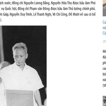
 tịch nước; đồng chí Nguyễn Lương Bằng, Nguyễn Hữu Thọ được bầu làm Phó
ng vụ Quốc hội, đồng chí Phạm văn Đồng được bầu làm Thủ tướng chính phủ.
 Giáp, Nguyễn Duy Trinh, Lê Thanh Nghị, Võ Chí Công, Đỗ Mười về sau có bổ
).
Cá
ni
Cộ
27
Nh
đặ
ph
ca
bộ
ni
(V