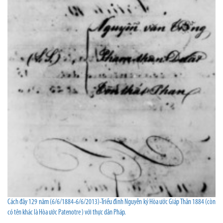
Cách đây 129 năm (6/6/1884-6/6/2013)-Triều đình Nguyễn ký Hòa ước Giáp Thân 1884 (còn
có tên khác là Hòa ước Patenotre ) với thực dân Pháp.