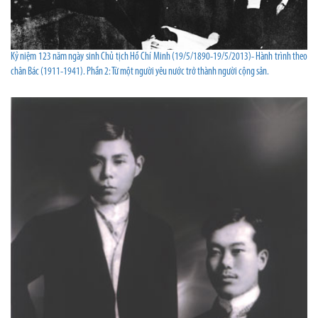
Kỷ niệm 123 năm ngày sinh Chủ tịch Hồ Chí Minh (19/5/1890-19/5/2013)- Hành trình theo
chân Bác (1911-1941). Phần 2: Từ một người yêu nước trở thành người cộng sản.