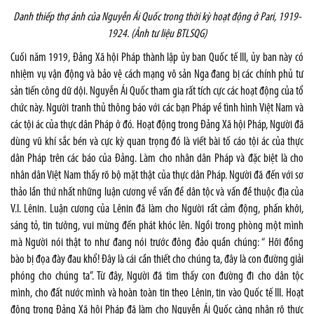
Danh thiếp thợ ảnh của Nguyễn Ái Quốc trong thời kỳ hoạt động ở Pari, 1919-
1924. (Ảnh tư liệu BTLSQG)
Cuối năm 1919, Đảng Xã hội Pháp thành lập ủy ban Quốc tế III, ủy ban này có
nhiệm vụ vận động và bảo vệ cách mạng vô sản Nga đang bị các chính phủ tư
sản tiến công dữ dội. Nguyễn Ái Quốc tham gia rất tích cực các hoạt động của tổ
chức này. Người tranh thủ thông báo với các bạn Pháp về tình hình Việt Nam và
các tội ác của thực dân Pháp ở đó. Hoạt động trong Đảng Xã hội Pháp, Người đã
dùng vũ khí sắc bén và cực kỳ quan trọng đó là viết bài tố cáo tội ác của thực
dân Pháp trên các báo của Đảng. Làm cho nhân dân Pháp và đặc biệt là cho
nhân dân Việt Nam thấy rõ bộ mặt thật của thực dân Pháp. Người đã đến với sơ
thảo lần thứ nhất những luận cương về vấn đề dân tộc và vấn đề thuộc địa của
V.I. Lênin. Luận cương của Lênin đã làm cho Người rất cảm động, phấn khởi,
sáng tỏ, tin tưởng, vui mừng đến phát khóc lên. Ngồi trong phòng một mình
mà Người nói thật to như đang nói trước đông đảo quần chúng: “ Hỡi đồng
bào bị đọa đày đau khổ! Đây là cái cần thiết cho chúng ta, đây là con đường giải
phóng cho chúng ta”. Từ đây, Người đã tìm thấy con đường đi cho dân tộc
mình, cho đất nước mình và hoàn toàn tin theo Lênin, tin vào Quốc tế III. Hoạt
động trong Đảng Xã hội Pháp đã làm cho Nguyễn Ái Quốc càng nhận rõ thực