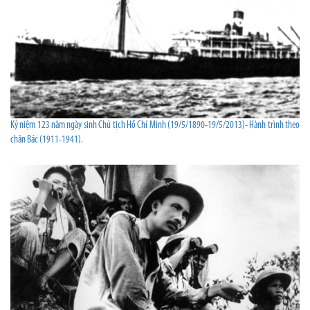
Kỷ niệm 123 năm ngày sinh Chủ tịch Hồ Chí Minh (19/5/1890-19/5/2013)- Hành trình theo
chân Bác (1911-1941).