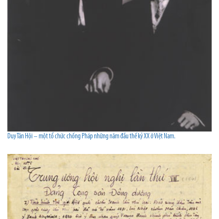
Duy Tân Hội – một tổ chức chống Pháp những năm đầu thế kỷ XX ở Việt Nam.