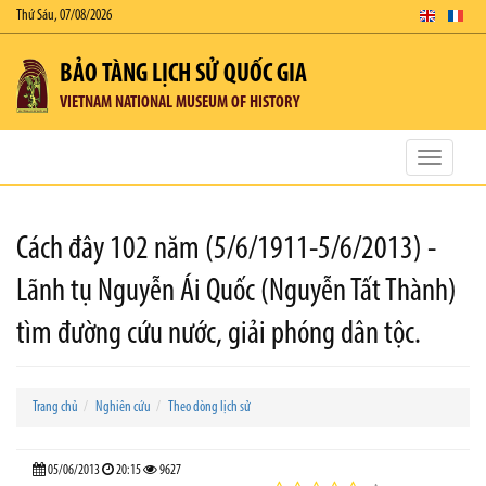
Thứ Sáu, 07/08/2026
BẢO TÀNG LỊCH SỬ QUỐC GIA
VIETNAM NATIONAL MUSEUM OF HISTORY
Toggle
navigatio
Cách đây 102 năm (5/6/1911-5/6/2013) -
Lãnh tụ Nguyễn Ái Quốc (Nguyễn Tất Thành)
tìm đường cứu nước, giải phóng dân tộc.
Trang chủ
Nghiên cứu
Theo dòng lịch sử
05/06/2013
20:15
9627