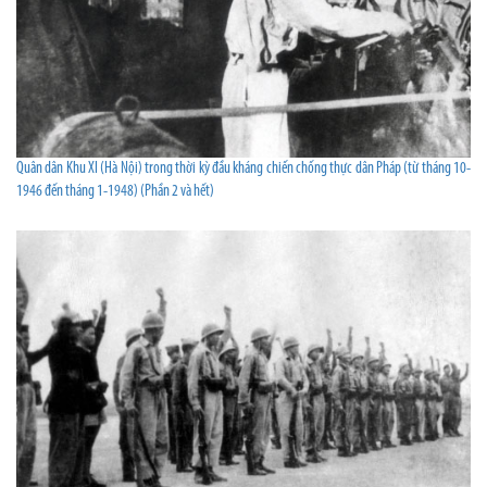
Quân dân Khu XI (Hà Nội) trong thời kỳ đầu kháng chiến chống thực dân Pháp (từ tháng 10-
1946 đến tháng 1-1948) (Phần 2 và hết)