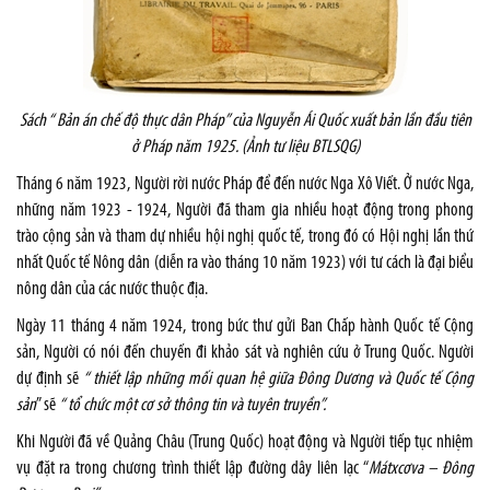
Sách “ Bản án chế độ thực dân Pháp” của Nguyễn Ái Quốc xuất bản lần đầu tiên
ở Pháp năm 1925. (Ảnh tư liệu BTLSQG)
Tháng 6 năm 1923, Người rời nước Pháp để đến nước Nga Xô Viết. Ở nước Nga,
những năm 1923 - 1924, Người đã tham gia nhiều hoạt động trong phong
trào cộng sản và tham dự nhiều hội nghị quốc tế, trong đó có Hội nghị lần thứ
nhất Quốc tế Nông dân (diễn ra vào tháng 10 năm 1923) với tư cách là đại biểu
nông dân của các nước thuộc địa.
Ngày 11 tháng 4 năm 1924, trong bức thư gửi Ban Chấp hành Quốc tế Cộng
sản, Người có nói đến chuyến đi khảo sát và nghiên cứu ở Trung Quốc. Người
dự định sẽ
“ thiết lập những mối quan hệ giữa Đông Dương và Quốc tế Cộng
sản
” sẽ
“ tổ chức một cơ sở thông tin và tuyên truyền”.
Khi Người đã về Quảng Châu (Trung Quốc) hoạt động và Người tiếp tục nhiệm
vụ đặt ra trong chương trình thiết lập đường dây liên lạc “
Mátxcơva – Đông