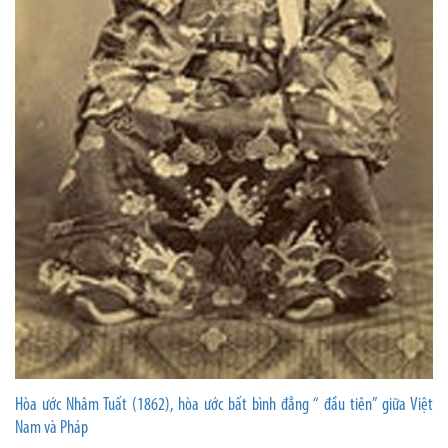
Hòa ước Nhâm Tuất (1862), hòa ước bất bình đẳng “ đầu tiên” giữa Việt
Nam và Pháp