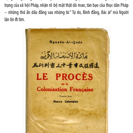
trạng của xã hội Pháp, nhận rõ bộ mặt thật dã man, tàn bạo của thục dân Pháp
– những thứ ẩn dấu đằng sau những từ “ Tự do, Bình đẳng, Bác ái” mà Người
lặn lội đi tìm.