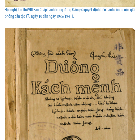
Hội nghị lần thứ VIII Ban Chấp hành Trung ương Đảng và quyết định tiến hành công cuộc giải
phóng dân tộc (Từ ngày 10 đến ngày 19/5/1941).