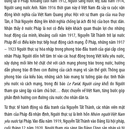
dừng lại ở Pháp. Khoảng cuối năm 1912, Người sang nước Mỹ, đầu năm 1914,
Người sang nước Anh. Năm 1916 thời gian này ở Việt Nam đã sảy ra cuộc vận
động khởi nghĩa của Việt Nam Quang phục Hội với sự tham gia của vua Duy
Tân, ở Thái Nguyên đứng lên khởi nghĩa chống lại ách đô hộ của bọn thực dân.
Nhận thấy ở nước Pháp là nơi có điều kiện khách quan thuận lợi cho những
hoạt động của mình, khoảng cuối năm 1917, Nguyễn Tất Thành trở lại nước
Pháp để có điều kiện trực tiếp hoạt động cách mạng. Ở Pháp, những năm 1917
– 1923 Người thực sự hòa nhập trong phong trào đấu tranh của giai cấp công
nhân Pháp. Người dồn hết tâm trí vào các hoạt động trong Việt kiều yêu nước,
xây dựng mối liên hệ chặt chẽ với cách mạng phong trào trong nước, hướng
dẫn phong trào đi theo con đường của cách mạng vô sản thế giới. Thông qua
phong trào của kiều bào, những sách báo mang tư tưởng giáo dục tinh thần
yêu nước và cách mạng, trong đó báo
Le Paria
(
Người cùng khổ
) do Người
tham gia sáng lập và làm chủ bút… được chuyển về Việt Nam, từng bước góp
phần định hướng con đường cứu nước cho nhân dân ta.
Từ thực tế hành động và đấu tranh của Nguyễn Tất Thành, các nhân viên mật
thám của Pháp đã nhận định, Người thực sự là linh hồn
Nhóm người Việt Nam
yêu nước
tại Pháp. Vào đầu năm 1919, Nguyễn Tất Thành vào Đảng Xã hội pháp,
cuối tháng 12 năm 1920, Người tham gia sáng lập Đảng Cộng sản pháp và từ