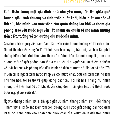
Điểm: 5/5 (2 đánh giá)
Xuất thân trong một gia đình nhà nho yêu nước, lớn lên giữa quê
hương giàu tình thương và tinh thần quật khởi, hiểu biết sâu sắc về
lịch sử, hòa mình vào cuộc sống của quần chúng lao khổ và tham gia
phong trào yêu nước, Nguyễn Tất Thành đã chuẩn bị cho mình những
tiền đề tư tưởng về con đường cứu nước của mình.
Giữa lúc cách mạng Việt Nam đang lâm vào cuộc khủng hoảng về lối cứu nước.
Người thanh niên Nguyễn Tất Thành, sau bao suy tư, trăn trở, sau bao lần phải
chứng kiến cảnh đói khổ, lầm than của đồng bào. Ra nước ngoài , tìm con
đường mới để giải phóng dân tộc là mục tiêu của Người sau sự chiêm nghiệm
về thất bại của các phong trào đấu tranh đã diễn ra trước đó. Người đã nói: “ Tôi
muốn đi ra ngoài xem nước Pháp và các nước khác. Sau khi xem xét họ làm
như thế nào, tôi sẽ trở về giúp đồng bào” câu nói rất nhẹ nhàng, tự nhiên
nhưng thể hiện thái độ dứt khoát, sẵn sàng đón nhận gian lao, thử thách trước
bước ngoặt của cuộc đời.
Ngày 5 tháng 6 năm 1911, trải qua gần 30 năm( tháng 6 năm 1911 đến tháng
1 năm 1941) khảo sát, kiếm tìm con đường cứu nước, giải phóng dân tộc, đem
lại tụ do, hạnh phúc cho nhân dân, bước chân của Người đã in dấu trên nhiều