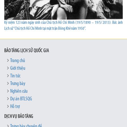
Kỷ niệm 123 năm ngày sinh của Chủ tịch Hồ Chí Minh (19/5/1890 – 19/5/ 2013): Bức ảnh
Lịch sử “Chủ tịch Hồ Chí Minh tại mặt trận Đông Khê năm 1950”.
BẢO TÀNG LỊCH SỬ QUỐC GIA
Trang chủ
Giới thiệu
Tin tức
Trưng bày
Nghiên cứu
Dự án BTLSQG
Hỗ trợ
DỊCH VỤ BẢO TÀNG
Trưng bày chuyên đề