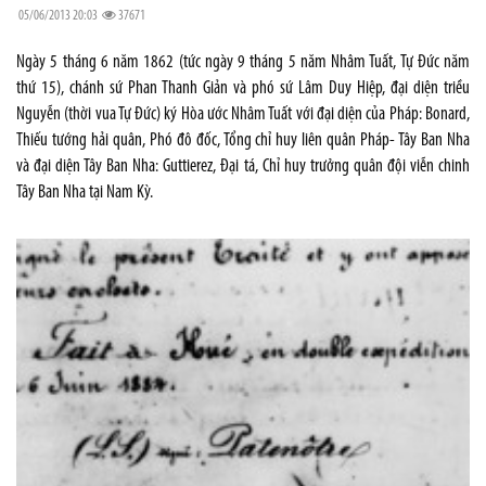
05/06/2013 20:03
37671
Ngày 5 tháng 6 năm 1862 (tức ngày 9 tháng 5 năm Nhâm Tuất, Tự Đức năm
thứ 15), chánh sứ Phan Thanh Giản và phó sứ Lâm Duy Hiệp, đại diện triều
Nguyễn (thời vua Tự Đức) ký Hòa ước Nhâm Tuất với đại diện của Pháp: Bonard,
Thiếu tướng hải quân, Phó đô đốc, Tổng chỉ huy liên quân Pháp- Tây Ban Nha
và đại diện Tây Ban Nha: Guttierez, Đại tá, Chỉ huy trưởng quân đội viễn chinh
Tây Ban Nha tại Nam Kỳ.