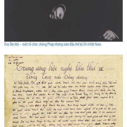
Duy Tân Hội – một tổ chức chống Pháp những năm đầu thế kỷ XX ở Việt Nam.