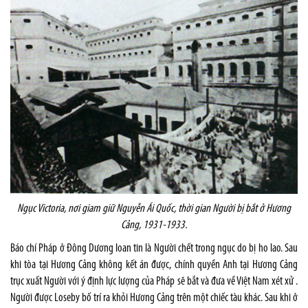
Ngục
Victoria
, nơi giam giữ Nguyễn Ái Quốc, thời gian Người bị bắt ở Hương
Cảng, 1931-1933.
Báo chí Pháp ở Đông Dương loan tin là Người chết trong ngục do bị ho lao. Sau
khi tòa tại Hương Cảng không kết án được, chính quyền Anh tại Hương Cảng
trục xuất Người với ý định lực lượng của Pháp sẽ bắt và đưa về Việt Nam xét xử .
Người được Loseby bố trí ra khỏi Hương Cảng trên một chiếc tàu khác. Sau khi ở