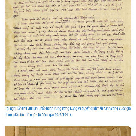
Hội nghị lần thứ VIII Ban Chấp hành Trung ương Đảng và quyết định tiến hành công cuộc giải
phóng dân tộc (Từ ngày 10 đến ngày 19/5/1941).