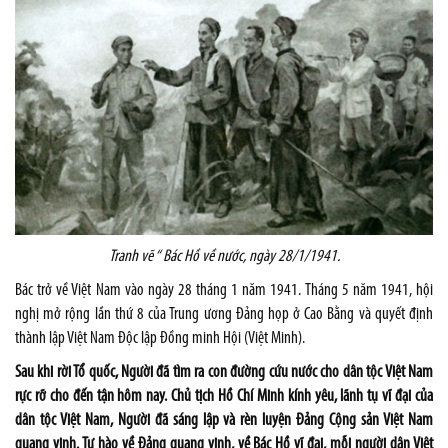
Tranh vẽ “ Bác Hồ về nước, ngày 28/1/1941.
Bác trở về Việt
Nam
vào ngày 28 tháng 1 năm 1941. Tháng 5 năm 1941, hội
nghị mở rộng lần thứ 8 của Trung ương Đảng họp ở Cao Bằng và quyết định
thành lập Việt Nam Độc lập Đồng minh Hội (Việt Minh).
Sau khi rời Tổ quốc, Người đã tìm ra con đường cứu nước cho dân tộc Việt
Nam
rực rỡ cho đến tận hôm nay. Chủ tịch Hồ Chí Minh kính yêu, lãnh tụ vĩ đại của
dân tộc Việt Nam, Người đã sáng lập và rèn luyện Đảng Cộng sản Việt
Nam
quang vinh. Tự hào về Đảng quang vinh, về Bác Hồ vĩ đại, mỗi người dân Việt