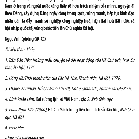
Nam ở trong và ngoài nước càng thấy rõ hơn trách nhiệm của mình, nguyện đi
theo Đảng, xây dựng Đảng ngày càng trong sạch, vững mạnh, tiếp tục lãnh đạo
nhân dân ta đẩy mạnh sự nghiệp công nghiệp hoá, hiện đại hoá đất nước và
hội nhập quốc tế, vững bước tiến lên Chủ nghĩa Xã hội.
Ngọc Anh (phòng GD-CC)
Tài liệu tham khảo:
1. Trần Dân Tiên: Những mẩu chuyện về đời hoạt động của Hồ Chủ tịch, Nxb. Sự
thật, Hà Nội, 1975.
2.
Hồng Hà: Thời thanh niên của Bác Hồ, Nxb. Thanh niên, Hà Nội, 1976,
3. Charles Fourniau, Hồ Chí Minh (1970), Notre camarade, Edition sociale
Paris
.
4. Đinh Xuân Lâm,
Đại cương lịch sử Việt
Nam
,
tập 2, Nxb Giáo dục.
5. Phan Ngọc Liên (2000),
Hồ Chí Minh trong tiến trình lịch sử dân tộc
, Nxb Giáo
dục, Hà Nội.
6. webside:
-
http://vi.wikipedia.org