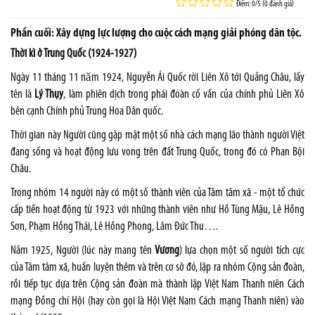
Điểm: 0/5 (0 đánh giá)
Phần cuối: Xây dựng lực lượng cho cuộc cách mạng giải phóng dân tộc.
Thời kì ở Trung Quốc (1924-1927)
Ngày 11 tháng 11 nǎm 1924, Nguyễn Ái Quốc rời Liên Xô tới Quảng Châu, lấy
tên là
Lý Thụy
, làm phiên dịch trong phái đoàn cố vấn của chính phủ Liên Xô
bên cạnh Chính phủ Trung Hoa Dân quốc.
Thời gian này Người cũng gặp mặt một số nhà cách mạng lão thành người Việt
đang sống và hoạt động lưu vong trên đất Trung Quốc, trong đó có Phan Bội
Châu.
Trong nhóm 14 người này có một số thành viên của Tâm tâm xã - một tổ chức
cấp tiến hoạt động từ 1923 với những thành viên như Hồ Tùng Mậu, Lê Hồng
Sơn, Phạm Hồng Thái, Lê Hồng Phong, Lâm Đức Thu….
Năm 1925, Người (lúc này mang tên
Vương
) lựa chọn một số người tích cực
của Tâm tâm xã, huấn luyện thêm và trên cơ sở đó, lập ra nhóm Cộng sản đoàn,
rồi tiếp tục dựa trên Cộng sản đoàn mà thành lập Việt Nam Thanh niên Cách
mạng Đồng chí Hội (hay còn gọi là Hội Việt Nam Cách mạng Thanh niên) vào