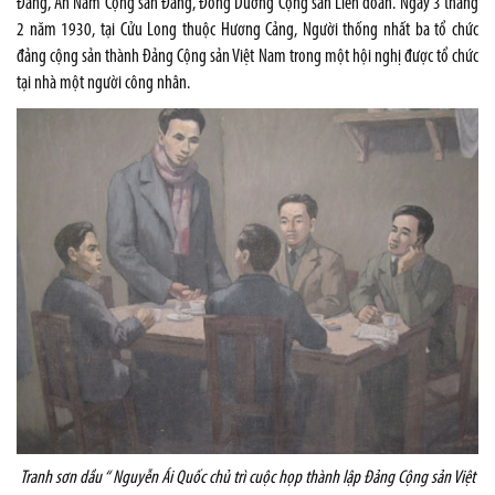
Đảng, An Nam Cộng sản Đảng, Đông Dương Cộng sản Liên đoàn. Ngày 3 tháng
2 năm 1930, tại Cửu Long thuộc Hương Cảng, Người thống nhất ba tổ chức
đảng cộng sản thành Đảng Cộng sản Việt Nam trong một hội nghị được tổ chức
tại nhà một người công nhân.
Tranh sơn dầu “ Nguyễn Ái Quốc chủ trì cuộc họp thành lập Đảng Cộng sản Việt