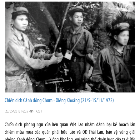
Chiến dịch Cánh đồng Chum - Xiêng Khoảng (21/5-15/11/1972)
23/05/2013 16:35
17231
Chiến dịch phòng ngự của liên quân Việt-Lào nhằm đánh bại kế hoạch lấn
chiếm mùa mưa của quân phái hữu Lào và QĐ Thái Lan, bảo vệ vùng giải
phóng Cánh đồng Chum - Xiêng Khoảng, giữ vững thế chiến lược của ta ở Bắc