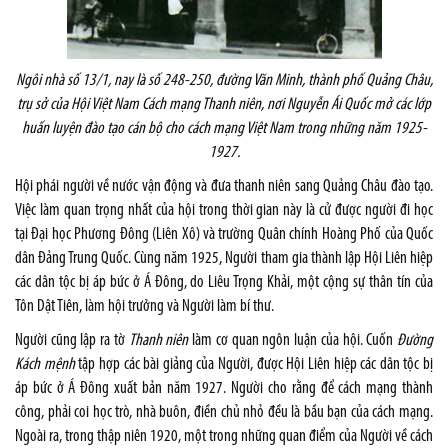
Ngôi nhà số 13/1, nay là số 248-250, đường Văn Minh, thành phố Quảng Châu,
trụ sở của Hội Việt Nam Cách mạng Thanh niên, nơi Nguyễn Ái Quốc mở các lớp
huấn luyện đào tạo cán bộ cho cách mạng Việt Nam trong những năm 1925-
1927.
Hội phái người về nước vận động và đưa thanh niên sang Quảng Châu đào tạo.
Việc làm quan trọng nhất của hội trong thời gian này là cử được người đi học
tại Đại học Phương Đông (Liên Xô) và trường Quân chính Hoàng Phố của Quốc
dân Đảng Trung Quốc. Cùng năm 1925, Người tham gia thành lập Hội Liên hiệp
các dân tộc bị áp bức ở Á Đông, do Liêu Trọng Khải, một cộng sự thân tín của
Tôn Dật Tiên, làm hội trưởng và Người làm bí thư.
Người cũng lập ra tờ
Thanh niên
làm cơ quan ngôn luận của hội. Cuốn
Đường
Kách mệnh
tập hợp các bài giảng của Người, được Hội Liên hiệp các dân tộc bị
áp bức ở Á Đông xuất bản năm 1927. Người cho rằng để cách mạng thành
công, phải coi học trò, nhà buôn, điền chủ nhỏ đều là bầu bạn của cách mạng.
Ngoài ra, trong thập niên 1920, một trong những quan điểm của Người về cách