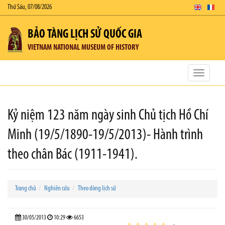
Thứ Sáu, 07/08/2026
BẢO TÀNG LỊCH SỬ QUỐC GIA
VIETNAM NATIONAL MUSEUM OF HISTORY
Toggle
navigatio
Kỷ niệm 123 năm ngày sinh Chủ tịch Hồ Chí
Minh (19/5/1890-19/5/2013)- Hành trình
theo chân Bác (1911-1941).
Trang chủ
Nghiên cứu
Theo dòng lịch sử
30/05/2013
10:29
6653