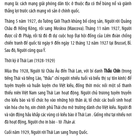
mạng là: cách mạng giải phóng dân tộc ở thuộc địa có thể bùng nổ và giành
thắng lợi trước cách mạng vô sản ở chính quốc.
Tháng 5 năm 1927, do Tưởng Giới Thạch khủng bố cộng sản, Người rời Quảng
Châu đi Hồng Kông, rồi sang Moskva (Maxcova). Tháng 11 năm 1927, Người
được cử đi Pháp, rồi từ đó đi dự cuộc họp Đại hội đồng của Liên đoàn chống
chiến tranh đế quốc từ ngày 9 đến ngày 12 tháng 12 năm 1927 tại Brussel, Bỉ.
Sau đó, Người cũng qua Ý.
Thời kỳ ở Thái Lan (1928-1929)
Mùa thu 1928, Người từ Châu Âu đến Thái Lan, với bí danh
Thầu Chín
(trong
tiếng Thái và tiếng Lào, "thầu" chỉ người nhiều tuổi và biểu thị sự tôn kính) để
tuyên truyền và huấn luyện cho Việt kiều, đồng thời móc nối một số thanh
thiếu niên Việt Nam sang Thái Lan hoạt động. Người chủ trương tuyên truyền
cho kiều bào và tổ chức họ vào những hội thân ái, tổ chức các buổi sinh hoạt
văn hóa cho họ, xin chính phủ Thái cho mở trường dành cho Việt kiều. Người đi
và vận động hầu khắp các vùng có kiều bào ở Thái Lan . Giống như tại nhiều nơi
đã hoạt động, Người cho in báo - tờ
Thân ái
.
Cuối năm 1929, Người rời Thái Lan sang Trung Quốc.