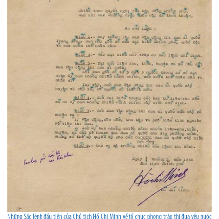
Những Sắc lệnh đầu tiên của Chủ tịch Hồ Chí Minh về tổ chức phong trào thi đua yêu nước