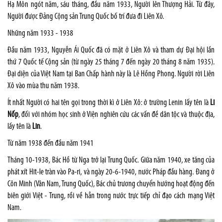
Hạ Môn ngót năm, sáu tháng, đầu năm 1933, Người lên Thượng Hải. Từ đây,
Người được Đảng Cộng sản Trung Quốc bố trí đưa đi Liên Xô.
Những năm 1933 - 1938
Đầu năm 1933, Nguyễn Ái Quốc đã có mặt ở Liên Xô và tham dự Đại hội lần
thứ 7 Quốc tế Cộng sản (từ ngày 25 tháng 7 đến ngày 20 tháng 8 năm 1935).
Đại diện của Việt
Nam
tại Ban Chấp hành này là Lê Hồng Phong. Người rời Liên
Xô vào mùa thu năm 1938.
Ít nhất Người có hai tên gọi trong thời kì ở Liên Xô: ở trường Lenin lấy tên là
Li
Nốp
, đối với nhóm học sinh ở Viện nghiên cứu các vấn đề dân tộc và thuộc địa,
lấy tên là
Lin
.
Từ năm 1938 đến đầu năm 1941
Tháng 10-1938, Bác Hồ từ Nga trở lại Trung Quốc. Giữa năm 1940, xe tăng của
phát xít Hit-le tràn vào Pa-ri, và ngày 20-6-1940, nước Pháp đầu hàng. Đang ở
Côn Minh (Vân
Nam
, Trung Quốc), Bác chủ trương chuyển hướng hoạt động đến
biên giới Việt - Trung, rồi về hẳn trong nước trực tiếp chỉ đạo cách mạng Việt
Nam
.