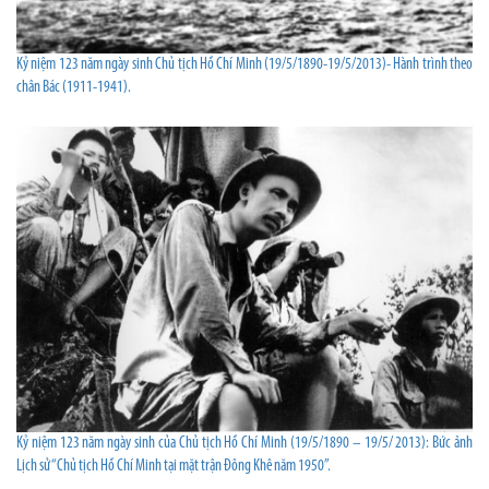
Kỷ niệm 123 năm ngày sinh Chủ tịch Hồ Chí Minh (19/5/1890-19/5/2013)- Hành trình theo
chân Bác (1911-1941).
Kỷ niệm 123 năm ngày sinh của Chủ tịch Hồ Chí Minh (19/5/1890 – 19/5/ 2013): Bức ảnh
Lịch sử “Chủ tịch Hồ Chí Minh tại mặt trận Đông Khê năm 1950”.