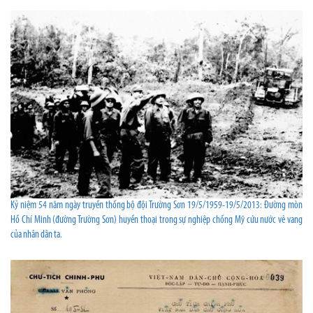
Kỷ niệm 54 năm ngày truyền thống bộ đội Trường Sơn 19/5/1959-19/5/2013: Đường mòn
Hồ Chí Minh (đường Trường Sơn) huyền thoại trong sự nghiệp chống Mỹ cứu nước vẻ vang
của nhân dân ta.