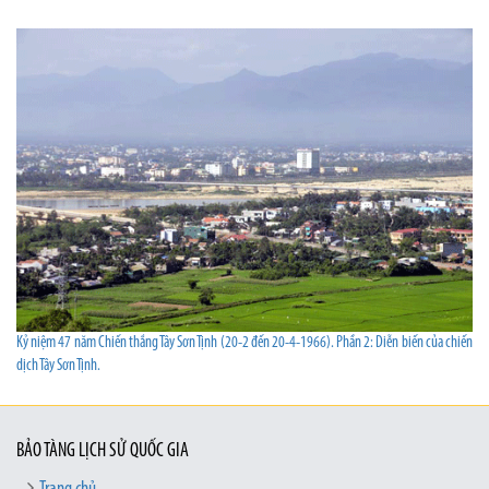
Kỷ niệm 47 năm Chiến thắng Tây Sơn Tịnh (20-2 đến 20-4-1966). Phần 2: Diễn biến của chiến
dịch Tây Sơn Tịnh.
BẢO TÀNG LỊCH SỬ QUỐC GIA