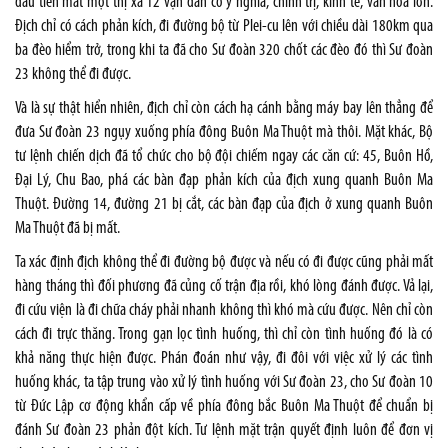
đầu tiên mất một thị xã 12 vạn dân có ý nghĩa, chính trị, kinh tế, văn hóa lớn.
Địch chỉ có cách phản kích, đi đường bộ từ Plei-cu lên với chiều dài 180km qua
ba đèo hiểm trở, trong khi ta đã cho Sư đoàn 320 chốt các đèo đó thì Sư đoàn
23 không thể đi được.
Và là sự thật hiển nhiên, địch chỉ còn cách hạ cánh bằng máy bay lên thẳng để
đưa Sư đoàn 23 ngụy xuống phía đông Buôn Ma Thuột mà thôi. Mặt khác, Bộ
tư lệnh chiến dịch đã tổ chức cho bộ đội chiếm ngay các căn cứ: 45, Buôn Hồ,
Đại Lý, Chu Bao, phá các bàn đạp phản kích của địch xung quanh Buôn Ma
Thuột. Đường 14, đường 21 bị cắt, các bàn đạp của địch ở xung quanh Buôn
Ma Thuột đã bị mất.
Ta xác định địch không thể đi đường bộ được và nếu có đi được cũng phải mất
hàng tháng thì đối phương đã củng cố trận địa rồi, khó lòng đánh được. Vả lại,
đi cứu viện là đi chữa cháy phải nhanh không thì khó mà cứu được. Nên chỉ còn
cách đi trực thăng. Trong gạn lọc tình huống, thì chỉ còn tình huống đó là có
khả năng thực hiện được. Phán đoán như vậy, đi đôi với việc xử lý các tình
huống khác, ta tập trung vào xử lý tình huống với Sư đoàn 23, cho Sư đoàn 10
từ Đức Lập cơ động khẩn cấp về phía đông bắc Buôn Ma Thuột để chuẩn bị
đánh Sư đoàn 23 phản đột kích. Tư lệnh mặt trận quyết định luôn để đơn vị