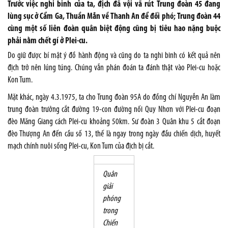
Trước việc nghi binh của ta, địch đã vội vã rút Trung đoàn 45 đang
lùng sục ở Cẩm Ga, Thuần Mẫn về Thanh An để đối phó; Trung đoàn 44
cùng một số liên đoàn quân biệt động cũng bị tiêu hao nặng buộc
phải nằm chết gí ở Plei-cu.
Do giữ được bí mật ý đồ hành động và cũng do ta nghi binh có kết quả nên
địch trở nên lúng túng. Chúng vẫn phán đoán ta đánh thật vào Plei-cu hoặc
Kon Tum.
Mặt khác, ngày 4.3.1975, ta cho Trung đoàn 95A do đồng chí Nguyễn An làm
trung đoàn trưởng cắt đường 19-con đường nối Quy Nhơn với Plei-cu đoạn
đèo Măng Giang cách Plei-cu khoảng 50km. Sư đoàn 3 Quân khu 5 cắt đoạn
đèo Thượng An đến cầu số 13, thế là ngay trong ngày đầu chiến dịch, huyết
mạch chính nuôi sống Plei-cu, Kon Tum của địch bị cắt.
Quân
giải
phóng
trong
Chiến