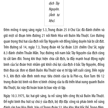
dịch Tây
Nguyên.
(Ảnh tư
liệu).
Đêm mồng 4 rạng sáng ngày 5.3, Trung đoàn 25 ở Chư Cúc đã đánh chiếm và
giữ một số đoạn trên đường 21 nối Ninh Hòa với Buôn Ma Thuột. Con đường
quan trọng thứ hai của địch nối Tây Nguyên với đồng bằng duyên hải bị cắt đứt.
Trên đường số 14, ngày 7.3, Trung đoàn 48 Sư đoàn 320 chiếm Chư Sê, ngày
8.3 đánh chiếm Thuần Mẫn. Trục đường nối nam bắc Tây Nguyên của địch cũng
bị cắt làm đôi. Trong khi thực hiện chia cắt địch, ta đẩy mạnh hoạt động nghi
binh của Sư đoàn 968 nhằm giữ khối chủ lực của địch ở bắc Tây Nguyên, đồng
thời đưa các đơn vị đánh Buôn Ma Thuột vào vị trí tập kết cuối cùng. Đến ngày
9-3, khi địch vẫn đinh ninh mục tiêu chính của ta là Plei-cu, Kon Tum thì 12
trung đoàn bộ binh và đơn vị binh chủng của ta đã triển khai xung quanh Buôn
Ma Thuột, lúc này đã hoàn toàn bị bao vây cô lập.
Ngày 10.3.1975, lúc hai giờ sáng, ta nổ súng tiến công thị xã Buôn Ma Thuột.
Để nghi binh thu hút sự chú ý của địch, bộ đội đặc công và pháo binh nổ súng
đánh sân bay Hòa Bình, hậu cứ Trung đoàn 53, khu kho Mai Hắc Đế. Trong đêm,