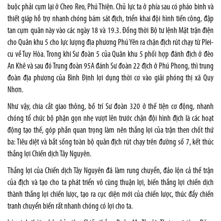
buộc phải cụm lại ở Cheo Reo, Phú Thiện. Chủ lực ta ở phía sau có pháo binh và
thiết giáp hỗ trợ nhanh chóng bám sát địch, triển khai đội hình tiến công, đập
tan cụm quân này vào các ngày 18 và 19.3. Đồng thời Bộ tư lệnh Mặt trận điện
cho Quân khu 5 cho lực lượng địa phương Phú Yên ra chặn địch rút chạy từ Plei-
cu về Tuy Hòa. Trong khi Sư đoàn 5 của Quân khu 5 phối hợp đánh địch ở đèo
An Khê và sau đó Trung đoàn 95A đánh Sư đoàn 22 địch ở Phú Phong, thì trung
đoàn địa phương của Bình Định lợi dụng thời cơ vào giải phóng thị xã Quy
Nhơn.
Như vậy, chia cắt giao thông, bố trí Sư đoàn 320 ở thế tiện cơ động, nhanh
chóng tổ chức bộ phận gọn nhẹ vượt lên trước chặn đội hình địch là các hoạt
động tạo thế, góp phần quan trọng làm nên thắng lợi của trận then chốt thứ
ba: Tiêu diệt và bắt sống toàn bộ quân địch rút chạy trên đường số 7, kết thúc
thắng lợi Chiến dịch Tây Nguyên.
Thắng lợi của Chiến dịch Tây Nguyên đã làm rung chuyển, đảo lộn cả thế trận
của địch và tạo cho ta phát triển vô cùng thuận lợi, biến thắng lợi chiến dịch
thành thắng lợi chiến lược, tạo ra cục diện mới của chiến lược, thúc đẩy chiến
tranh chuyển biến rất nhanh chóng có lợi cho ta.