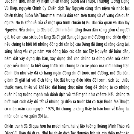
Lúc sinh thời, nhân kỷ niệm Chiến thắng Buôn Ma Thuột, Thượng tướng Đặng
Vũ Hiệp, nguyên Chính ủy Chiến dịch Tây Nguyên cũng tâm niệm và nhắc lại:
Chiến thắng Buôn Ma Thuột mãi mãi là dấu son trên trang sử vẻ vang của quân
đội ta. Nó là kết quả của cả một quá trình chuẩn bị lâu dài của quân và dân Tây
Nguyên. Nếu chúng ta đều biết tới hình ảnh từng đoàn dân công gồm cả người
già, trẻ em của các buôn làng đã đi gùi đạn, gùi gạo, mở đường cho chiến dịch;
nếu chúng ta biết tới những đồng chí cán bộ của Đảng đã từng cà răng căng tai,
sống hàng vài chục năm với đồng bào các dân tộc Tây Nguyên để bám dân,
bám đất xây dựng địa bàn, xây dựng chỗ cho chúng ta đứng chân mà đánh
giặc; nếu chúng ta biết rằng trước khi chúng ta có xe pháo mà mở những trận
đánh lớn như vậy đã có hàng ngàn đồng chí đi trước mở đường, mở địa bàn,
giành đi giật lại với địch từng tấc đất trong điều kiện đói cơm, rách áo, thiếu
thuốc men, thiếu vũ khí kéo dài hàng chục năm ròng để chúng ta có những
quân hùng tướng mạnh mà đánh địch với thế mạnh như chẻ tre. Nếu chúng ta
biết một cách đầy đủ tất cả những gì diễn ra trước khi có trận Buôn Ma Thuột,
có mùa xuân cao nguyên 1975, thì chúng ta càng thấy tự hào hơn về Đảng ta,
nhân dân ta và quân đội ta...
Chiến tranh đã đi qua hơn ba mươi năm, hai vị lão tướng Hoàng Minh Thảo và
Đặng Vũ Hiệp đã đi xa. Nhớ lại chiến dịch Tây Nguyên lịch sử, xin thắp một nén