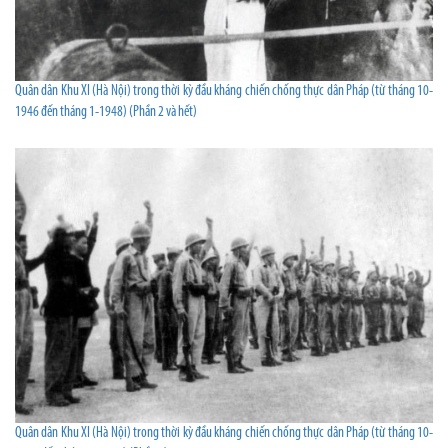
Quân dân Khu XI (Hà Nội) trong thời kỳ đầu kháng chiến chống thực dân Pháp (từ tháng 10-
1946 đến tháng 1-1948) (Phần 2 và hết)
Quân dân Khu XI (Hà Nội) trong thời kỳ đầu kháng chiến chống thực dân Pháp (từ tháng 10-