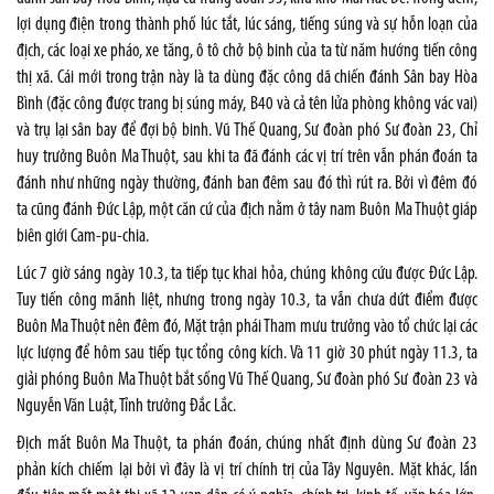
lợi dụng điện trong thành phố lúc tắt, lúc sáng, tiếng súng và sự hỗn loạn của
địch, các loại xe pháo, xe tăng, ô tô chở bộ binh của ta từ năm hướng tiến công
thị xã. Cái mới trong trận này là ta dùng đặc công dã chiến đánh Sân bay Hòa
Bình (đặc công được trang bị súng máy, B40 và cả tên lửa phòng không vác vai)
và trụ lại sân bay để đợi bộ binh. Vũ Thế Quang, Sư đoàn phó Sư đoàn 23, Chỉ
huy trưởng Buôn Ma Thuột, sau khi ta đã đánh các vị trí trên vẫn phán đoán ta
đánh như những ngày thường, đánh ban đêm sau đó thì rút ra. Bởi vì đêm đó
ta cũng đánh Đức Lập, một căn cứ của địch nằm ở tây nam Buôn Ma Thuột giáp
biên giới Cam-pu-chia.
Lúc 7 giờ sáng ngày 10.3, ta tiếp tục khai hỏa, chúng không cứu được Đức Lập.
Tuy tiến công mãnh liệt, nhưng trong ngày 10.3, ta vẫn chưa dứt điểm được
Buôn Ma Thuột nên đêm đó, Mặt trận phái Tham mưu trưởng vào tổ chức lại các
lực lượng để hôm sau tiếp tục tổng công kích. Và 11 giờ 30 phút ngày 11.3, ta
giải phóng Buôn Ma Thuột bắt sống Vũ Thế Quang, Sư đoàn phó Sư đoàn 23 và
Nguyễn Văn Luật, Tỉnh trưởng Đắc Lắc.
Địch mất Buôn Ma Thuột, ta phán đoán, chúng nhất định dùng Sư đoàn 23
phản kích chiếm lại bởi vì đây là vị trí chính trị của Tây Nguyên. Mặt khác, lần