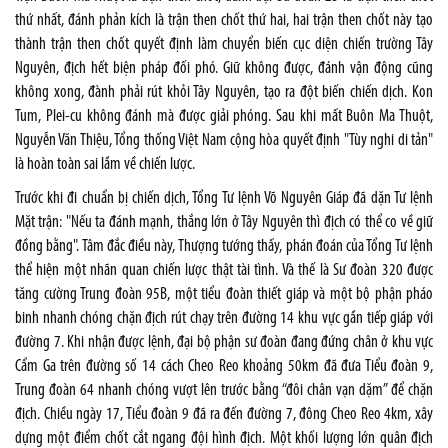
thứ nhất, đánh phản kích là trận then chốt thứ hai, hai trận then chốt này tạo
thành trận then chốt quyết định làm chuyển biến cục diện chiến trường Tây
Nguyên, địch hết biện pháp đối phó. Giữ không được, đánh vận động cũng
không xong, đành phải rút khỏi Tây Nguyên, tạo ra đột biến chiến dịch. Kon
Tum, Plei-cu không đánh mà được giải phóng. Sau khi mất Buôn Ma Thuột,
Nguyễn Văn Thiệu, Tổng thống Việt Nam cộng hòa quyết định "Tùy nghi di tản"
là hoàn toàn sai lầm về chiến lược.
Trước khi đi chuẩn bị chiến dịch, Tổng Tư lệnh Võ Nguyên Giáp đã dặn Tư lệnh
Mặt trận: "Nếu ta đánh mạnh, thắng lớn ở Tây Nguyên thì địch có thể co về giữ
đồng bằng". Tâm đắc điều này, Thượng tướng thấy, phán đoán của Tổng Tư lệnh
thể hiện một nhãn quan chiến lược thật tài tình. Và thế là Sư đoàn 320 được
tăng cường Trung đoàn 95B, một tiểu đoàn thiết giáp và một bộ phận pháo
binh nhanh chóng chặn địch rút chạy trên đường 14 khu vực gần tiếp giáp với
đường 7. Khi nhận được lệnh, đại bộ phận sư đoàn đang đứng chân ở khu vực
Cẩm Ga trên đường số 14 cách Cheo Reo khoảng 50km đã đưa Tiểu đoàn 9,
Trung đoàn 64 nhanh chóng vượt lên trước bằng “đôi chân vạn dặm” để chặn
địch. Chiều ngày 17, Tiểu đoàn 9 đã ra đến đường 7, đông Cheo Reo 4km, xây
dựng một điểm chốt cắt ngang đội hình địch. Một khối lượng lớn quân địch