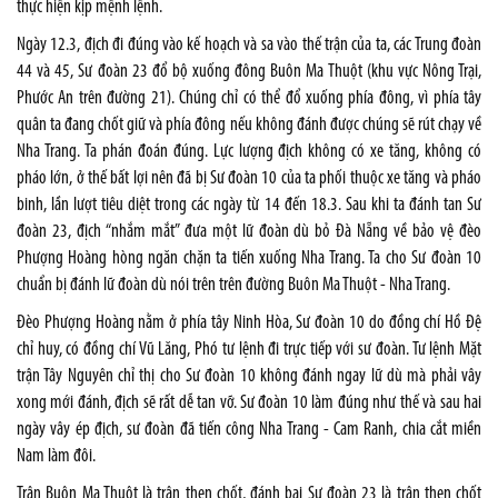
thực hiện kịp mệnh lệnh.
Ngày 12.3, địch đi đúng vào kế hoạch và sa vào thế trận của ta, các Trung đoàn
44 và 45, Sư đoàn 23 đổ bộ xuống đông Buôn Ma Thuột (khu vực Nông Trại,
Phước An trên đường 21). Chúng chỉ có thể đổ xuống phía đông, vì phía tây
quân ta đang chốt giữ và phía đông nếu không đánh được chúng sẽ rút chạy về
Nha Trang. Ta phán đoán đúng. Lực lượng địch không có xe tăng, không có
pháo lớn, ở thế bất lợi nên đã bị Sư đoàn 10 của ta phối thuộc xe tăng và pháo
binh, lần lượt tiêu diệt trong các ngày từ 14 đến 18.3. Sau khi ta đánh tan Sư
đoàn 23, địch “nhắm mắt” đưa một lữ đoàn dù bỏ Đà Nẵng về bảo vệ đèo
Phượng Hoàng hòng ngăn chặn ta tiến xuống Nha Trang. Ta cho Sư đoàn 10
chuẩn bị đánh lữ đoàn dù nói trên trên đường Buôn Ma Thuột - Nha Trang.
Đèo Phượng Hoàng nằm ở phía tây Ninh Hòa, Sư đoàn 10 do đồng chí Hồ Đệ
chỉ huy, có đồng chí Vũ Lăng, Phó tư lệnh đi trực tiếp với sư đoàn. Tư lệnh Mặt
trận Tây Nguyên chỉ thị cho Sư đoàn 10 không đánh ngay lữ dù mà phải vây
xong mới đánh, địch sẽ rất dễ tan vỡ. Sư đoàn 10 làm đúng như thế và sau hai
ngày vây ép địch, sư đoàn đã tiến công Nha Trang - Cam Ranh, chia cắt miền
Nam làm đôi.
Trận Buôn Ma Thuột là trận then chốt, đánh bại Sư đoàn 23 là trận then chốt