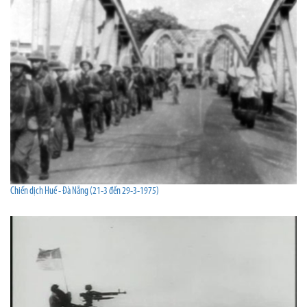
Chiến dịch Huế - Đà Nẵng (21-3 đến 29-3-1975)