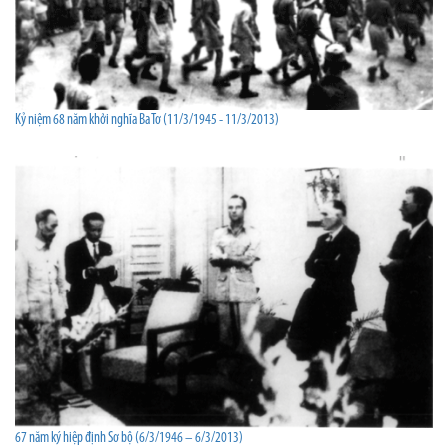
Kỷ niệm 68 năm khởi nghĩa Ba Tơ (11/3/1945 - 11/3/2013)
67 năm ký hiệp định Sơ bộ (6/3/1946 – 6/3/2013)