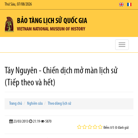
Thứ Sáu, 07/08/2026
BẢO TÀNG LỊCH SỬ QUỐC GIA
VIETNAM NATIONAL MUSEUM OF HISTORY
Toggle
navigatio
Tây Nguyên - Chiến dịch mở màn lịch sử
(Tiếp theo và hết)
Trang chủ
Nghiên cứu
Theo dòng lịch sử
23/03/2013
21:19
5870
Điểm: 0/5 (0 đánh giá)