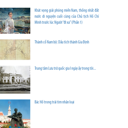
Khát vọng giải phóng miền Nam, thống nhất đất
nước di nguyện cuối cùng của Chủ tịch Hồ Chí
Minh trước lúc Người “đi xa” (Phần 1)
Thành cổ Nam bộ: Dấu tích thành Gia Định
Trung tâm Lưu trữ quốc gia I ngày ấy trong tôi...
Bác Hồ trong trái tim nhân loại