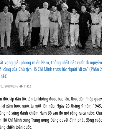
át vọng giải phóng miền Nam, thống nhất đất nước di nguyện
ối cùng của Chủ tịch Hồ Chí Minh trước lúc Người “đi xa” (Phần 2
 hết)
/07/2019 08:46
11452
n độc lập dân tộc tồn tại không được bao lâu, thực dân Pháp quay
ở lại xâm lược nước ta một lần nữa. Ngày 23 tháng 9 năm 1945,
úng nổ súng đánh chiếm Nam Bộ sau đó mở rộng ra cả nước. Chủ
ch Hồ Chí Minh cùng Trung ương Đảng quyết định phát động cuộc
áng chiến toàn quốc.