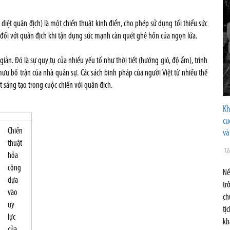
diệt quân địch) là một chiến thuật kinh điển, cho phép sử dụng tối thiểu sức
 đối với quân địch khi tận dụng sức mạnh càn quét ghê hồn của ngọn lửa.
ản. Đó là sự quy tụ của nhiều yếu tố như thời tiết (hướng gió, độ ẩm), trình
mưu bố trận của nhà quân sự. Các sách binh pháp của người Việt từ nhiều thế
t sáng tạo trong cuộc chiến với quân địch.
Kh
cu
Chiến
và
thuật
12
hỏa
công
Nề
dựa
tr
vào
ch
uy
tị
lực
kh
của