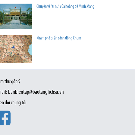
Chuyện về 'ái nữ' của hoàng đế Minh Mạng
Khám phá bí ẩn cánh đồng Chum
m thư góp ý
ail: banbientap@baotanglichsu.vn
eo dõi chúng tôi