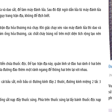
ửa và dao sắt, để làm máy đánh lửa. Sau đó đặt ngòi dẫn lửa từ máy đánh lửa
gụy trang trận địa, không để địch biết.
 trận địa hỏa thương mà chạy. Khi giặc chạy xéo vào máy đánh lửa thì dao và
răm ống hỏa thương, các chất cháy bùng nổ trên một diện tích rộng tạo nên
ễn chứa thuốc độc. Để tạo trận địa này, quân lính sẽ đào hai rãnh ở hai bên
Đi
iữa đường đào thêm một rãnh ngang để thông hai trên lại với nhau.
29
i cái bầu sắt, mỗi bầu có đường kính đáy 2 thước, đường kính miệng 2 tấc 3
Vu
sử
ph
ống sắt nạp đầy thuốc súng. Phía trên thuốc súng lại lấy bánh thuốc độc nạp