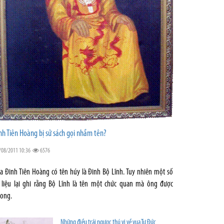
nh Tiên Hoàng bị sử sách gọi nhầm tên?
/08/2011 10:36
6576
a Đinh Tiên Hoàng có tên húy là Đinh Bộ Lĩnh. Tuy nhiên một số
 liệu lại ghi rằng Bộ Lĩnh là tên một chức quan mà ông được
ong.
Những điều trái ngược thú vị về vua Tự Đức