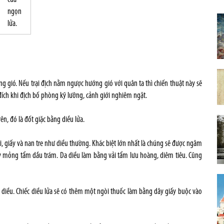
ngọn
lửa.
 gió. Nếu trại địch nằm ngược hướng gió với quân ta thì chiến thuật này sẽ
ích khi địch bố phòng kỹ lưỡng, cảnh giới nghiêm ngặt.
rên, đó là đốt giặc bằng diều lửa.
 giấy và nan tre như diều thường. Khác biệt lớn nhất là chúng sẽ được ngâm
ấy mỏng tẩm dầu trám. Da diều làm bằng vải tẩm lưu hoàng, diêm tiêu. Cũng
 diều. Chiếc diều lửa sẽ có thêm một ngòi thuốc làm bằng dây giấy buộc vào