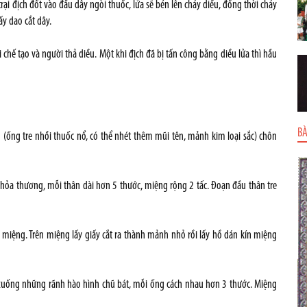
trại địch đốt vào đầu dây ngòi thuốc, lửa sẽ bén lên cháy diều, đồng thời cháy
ấy dao cắt dây.
i chế tạo và người thả diều. Một khi địch đã bị tấn công bằng diều lửa thì hầu
BÀ
g (ống tre nhồi thuốc nổ, có thể nhét thêm mũi tên, mảnh kim loại sắc) chôn
m hỏa thương, mỗi thân dài hơn 5 thước, miệng rộng 2 tấc. Đoạn đầu thân tre
miệng. Trên miệng lấy giấy cắt ra thành mảnh nhỏ rồi lấy hồ dán kín miệng
 xuống những rãnh hào hình chũ bát, mỗi ống cách nhau hơn 3 thước. Miệng