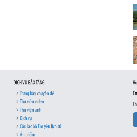
DỊCH VỤ BẢO TÀNG
Hò
Trưng bày chuyên đề
Em
Thư viện video
Th
Thư viện ảnh
Dịch vụ
Câu lạc bộ Em yêu lịch sử
Ấn phẩm