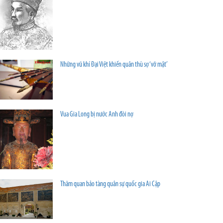
Những vũ khí Đại Việt khiến quân thù sợ ‘vỡ mật’
Vua Gia Long bị nước Anh đòi nợ
Thăm quan bảo tàng quân sự quốc gia Ai Cập