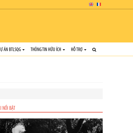
Ự ÁN BTLSQG
THÔNG TIN HỮU ÍCH
HỖ TRỢ
I NỔI BẬT