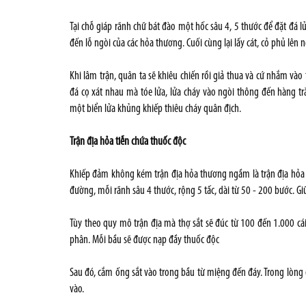
Tại chỗ giáp rãnh chữ bát đào một hốc sâu 4, 5 thước để đặt đá l
đến lỗ ngòi của các hỏa thương. Cuối cùng lại lấy cát, cỏ phủ lên n
Khi lâm trận, quân ta sẽ khiêu chiến rồi giả thua và cứ nhắm vào
đá cọ xát nhau mà tóe lửa, lửa cháy vào ngòi thông đến hàng t
một biển lửa khủng khiếp thiêu cháy quân địch.
Trận địa hỏa tiễn chứa thuốc độc
Khiếp đảm không kém trận địa hỏa thương ngầm là trận địa hỏa ti
đường, mỗi rãnh sâu 4 thước, rộng 5 tấc, dài từ 50 - 200 bước. G
Tùy theo quy mô trận địa mà thợ sắt sẽ đúc từ 100 đến 1.000 cá
phân. Mỗi bầu sẽ được nạp đầy thuốc độc
Sau đó, cắm ống sắt vào trong bầu từ miệng đến đáy. Trong lòng 
vào.