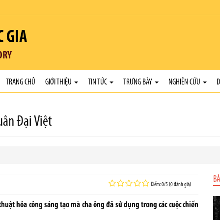
C GIA
ORY
TRANG CHỦ
GIỚI THIỆU
TIN TỨC
TRƯNG BÀY
NGHIÊN CỨU
D
uân Đại Việt
BÀ
Điểm: 0/5 (0 đánh giá)
huật hỏa công sáng tạo mà cha ông đã sử dụng trong các cuộc chiến