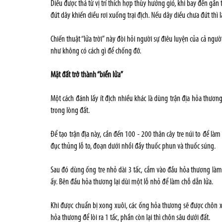
Diều được thả từ vị trí thích hợp thùy hướng gió, khi bay đến gần 
đứt dây khiến diều rơi xuống trại địch. Nếu dây diều chưa đứt thì l
Chiến thuật “lửa trời” này đòi hỏi người sự điêu luyện của cả ngườ
như không có cách gì để chống đỡ.
Mặt đất trở thành “biển lửa”
Một cách đánh lấy ít địch nhiều khác là dùng trận địa hỏa thươn
trong lòng đất.
Để tạo trận địa này, cần đến 100 - 200 thân cây tre núi to để là
đục thủng lỗ to, đoạn dưới nhồi đầy thuốc phun và thuốc súng.
Sau đó dùng ống tre nhỏ dài 3 tấc, cắm vào đầu hỏa thương làm 
ấy. Bên đầu hỏa thương lại dùi một lỗ nhỏ để làm chỗ dẫn lửa.
Khi được chuẩn bị xong xuôi, các ống hỏa thương sẽ được chôn
hỏa thương để lòi ra 1 tấc, phần còn lại thì chôn sâu dưới đất.