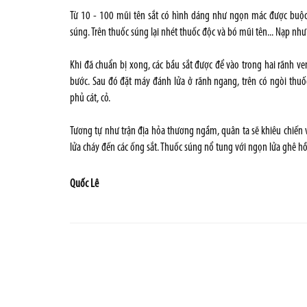
Từ 10 - 100 mũi tên sắt có hình dáng như ngọn mác được buộc 
súng. Trên thuốc súng lại nhét thuốc độc và bó mũi tên... Nạp như t
Khi đã chuẩn bị xong, các bầu sắt được để vào trong hai rãnh 
bước. Sau đó đặt máy đánh lửa ở rãnh ngang, trên có ngòi thuố
phủ cát, cỏ.
Tương tự như trận địa hỏa thương ngầm, quân ta sẽ khiêu chiến 
lửa cháy đến các ống sắt. Thuốc súng nổ tung với ngọn lửa ghê h
Quốc Lê