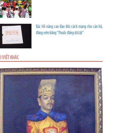
Bác Hồ nâng cao đạo đức cách mạng cho cán bộ,
đảng viên bằng “Thuốc đắng dã tật”
I VIẾT KHÁC