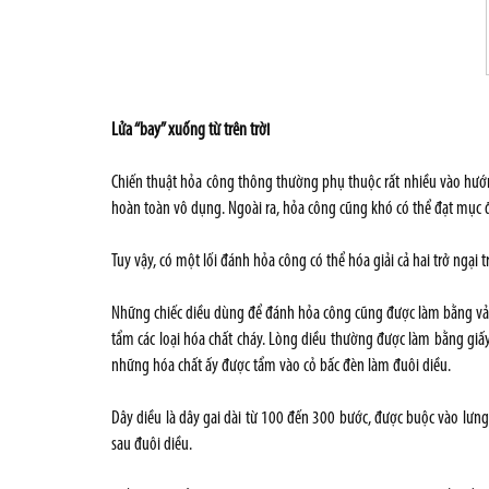
Lửa “bay” xuống từ trên trời
Chiến thuật hỏa công thông thường phụ thuộc rất nhiều vào hướng
hoàn toàn vô dụng. Ngoài ra, hỏa công cũng khó có thể đạt mục đ
Tuy vậy, có một lối đánh hỏa công có thể hóa giải cả hai trở ngại t
Những chiếc diều dùng để đánh hỏa công cũng được làm bằng vải,
tẩm các loại hóa chất cháy. Lòng diều thường được làm bằng gi
những hóa chất ấy được tẩm vào cỏ bấc đèn làm đuôi diều.
Dây diều là dây gai dài từ 100 đến 300 bước, được buộc vào lưng
sau đuôi diều.