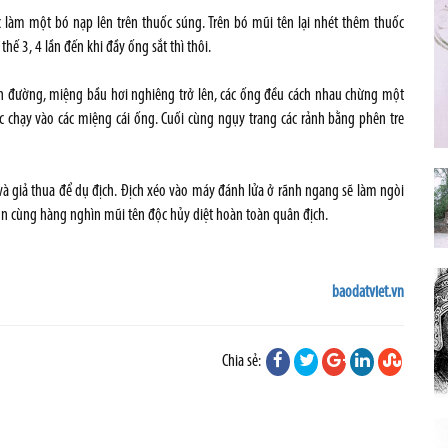
làm một bó nạp lên trên thuốc súng. Trên bó mũi tên lại nhét thêm thuốc
hế 3, 4 lần đến khi đầy ống sắt thì thôi.
ven đường, miệng bầu hơi nghiêng trở lên, các ống đều cách nhau chừng một
c chạy vào các miệng cái ống. Cuối cùng ngụy trang các rảnh bằng phên tre
và giả thua để dụ địch. Địch xéo vào máy đánh lửa ở rãnh ngang sẽ làm ngòi
ồn cùng hàng nghìn mũi tên độc hủy diệt hoàn toàn quân địch.
baodatviet.vn
Chia sẻ: