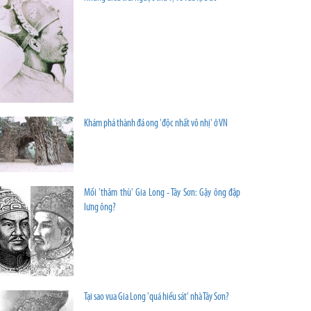
Khám phá thành đá ong 'độc nhất vô nhị' ở VN
Mối 'thâm thù' Gia Long - Tây Sơn: Gậy ông đập
lưng ông?
Tại sao vua Gia Long 'quá hiếu sát' nhà Tây Sơn?