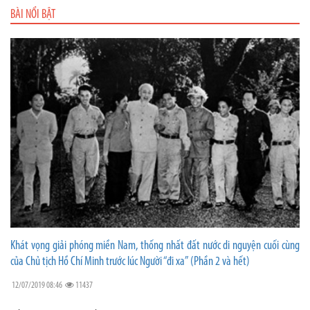
BÀI NỔI BẬT
Khát vọng giải phóng miền Nam, thống nhất đất nước di nguyện cuối cùng
của Chủ tịch Hồ Chí Minh trước lúc Người “đi xa” (Phần 2 và hết)
12/07/2019 08:46
11437