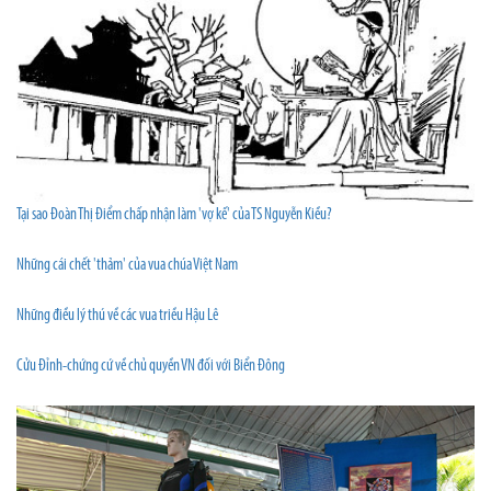
Tại sao Đoàn Thị Điểm chấp nhận làm 'vợ kế' của TS Nguyễn Kiều?
Những cái chết 'thảm' của vua chúa Việt Nam
Những điều lý thú về các vua triều Hậu Lê
Cửu Đỉnh-chứng cứ về chủ quyền VN đối với Biển Đông