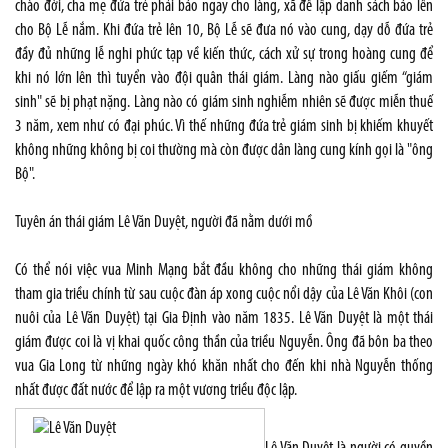
chào đời, cha mẹ đứa trẻ phải báo ngay cho làng, xã để lập danh sách báo lên
cho Bộ Lễ nắm. Khi đứa trẻ lên 10, Bộ Lễ sẽ đưa nó vào cung, dạy dỗ đứa trẻ
đầy đủ những lễ nghi phức tạp về kiến thức, cách xử sự trong hoàng cung để
khi nó lớn lên thì tuyển vào đội quân thái giám. Làng nào giấu giếm “giám
sinh" sẽ bị phạt nặng. Làng nào có giám sinh nghiễm nhiên sẽ được miễn thuế
3 năm, xem như có đại phúc. Vì thế những đứa trẻ giám sinh bị khiếm khuyết
không những không bị coi thường mà còn được dân làng cung kính gọi là "ông
Bộ".
Tuyên án thái giám Lê Văn Duyệt, người đã nằm dưới mồ
Có thể nói việc vua Minh Mạng bắt đầu không cho những thái giám không
tham gia triều chính từ sau cuộc đàn áp xong cuộc nổi dậy của Lê Văn Khôi (con
nuôi của Lê Văn Duyệt) tại Gia Định vào năm 1835. Lê Văn Duyệt là một thái
giám được coi là vị khai quốc công thần của triều Nguyễn. Ông đã bôn ba theo
vua Gia Long từ những ngày khó khăn nhất cho đến khi nhà Nguyễn thống
nhất được đất nước để lập ra một vương triều độc lập.