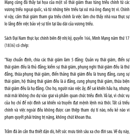
Mạng cũng đã thấy tai họa của một số thái giám thao túng triều chính từ các
vương triều ngoại quốc, và từ những tiên triều tại xứ mà ông đang trị vì. Chính
vì vậy, cấm thái giám tham gia triều chính là việc làm cho thấy nhà vua thực sự
lo lắng đến việc bảo vệ sự tồn tại lâu dài của vương triều.
Sách Đại Nam thực lục chính biên đệ nhị kỷ, quyển 166, Minh Mạng năm thứ 17
(1836) có chép:
“Nay chuẩn định, chia các thái giám làm 5 đẳng: Quản vụ thái giám, điển sự
thái giám đều là thủ đẳng; kiểm sự thái giám, phụng nghi thái giám đều là thứ
đẳng, thừa phụng thái giám, điển thảng thái giám đều là trung đẳng, cung sự
thái giám, hộ thảng thái giám đều là á đẳng, cung phụng thái giám, thừa biện
thái giám đều là hạ đẳng. Cho họ, người nào việc ấy, để sai khiến hầu hạ, nhưng
mãi mãi không cho dự vào giai và phẩm quan chức triều đình. Vả lại, vì chức vụ
của họ chỉ để nội đình sai khiến và truyền đạt mệnh lệnh mà thôi. Tất cả triều
chính và việc ngoài đều không được can thiệp tham dự tí nào, nếu kẻ nào vi
phạm quyết phải trừng trị nặng, không chút khoan tha.
Trẫm đã ân cần tha thiết dặn dò, hết sức mưu tính sâu xa cho đời sau. Về dụ này,