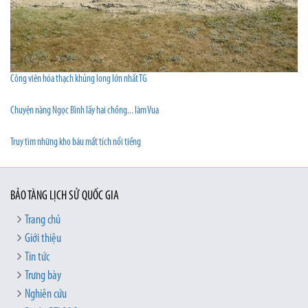
Công viên hóa thạch khủng long lớn nhất TG
Chuyện nàng Ngọc Bình lấy hai chồng... làm Vua
Truy tìm những kho báu mất tích nổi tiếng
BẢO TÀNG LỊCH SỬ QUỐC GIA
Trang chủ
Giới thiệu
Tin tức
Trưng bày
Nghiên cứu