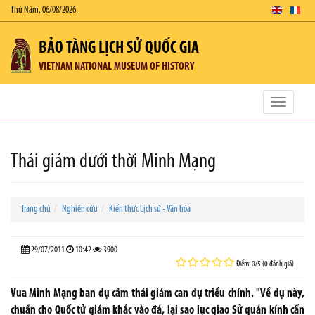
Thứ Năm, 06/08/2026
BẢO TÀNG LỊCH SỬ QUỐC GIA
VIETNAM NATIONAL MUSEUM OF HISTORY
Toggle
navigatio
Thái giám dưới thời Minh Mạng
Trang chủ
Nghiên cứu
Kiến thức Lịch sử - Văn hóa
29/07/2011
10:42
3900
Điểm: 0/5 (0 đánh giá)
Vua Minh Mạng ban dụ cấm thái giám can dự triều chính. "Về dụ này,
chuẩn cho Quốc tử giám khắc vào đá, lại sao lục giao Sử quán kính cẩn