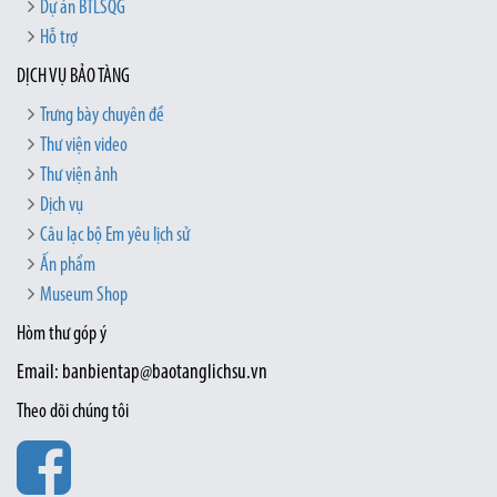
Dự án BTLSQG
Hỗ trợ
DỊCH VỤ BẢO TÀNG
Trưng bày chuyên đề
Thư viện video
Thư viện ảnh
Dịch vụ
Câu lạc bộ Em yêu lịch sử
Ấn phẩm
Museum Shop
Hòm thư góp ý
Email: banbientap@baotanglichsu.vn
Theo dõi chúng tôi