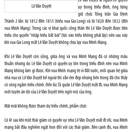
Lê Văn Duyệt là người có quyền
Lê Văn Duyệt
uy trong triều đình, ông từng
giữ chức Tổng trấn Gia Định
Thành 2 lần: từ 1812 đến 1815 (triều vua Gia Long) và từ 1820 đến 1832 (đời
vua Minh Mạng). Trong các vị khai quốc công thần thì Lê Văn Duyệt được tiên
triều cho quyền “nhập triều bất bái” (tức vào triều không phải lậy) nên sau này
khi vua Gia Long mất Lê Văn Duyệt không chịu lạy vua Minh Mạng.
Khi Lê Văn Duyệt còn sống, giữa ông và vua Minh Mạng đã có những mâu
thuẫn nhưng do Lê Văn Duyệt có quyền uy lớn trong triều đình nên vua Minh
Mạng không làm gì được. Khi vua Minh mạng trị vì đất nước, mối quan hệ giữa
nhà vua và Lê Văn Duyệt bề ngoài thì vẫn êm đẹp nhưng bên trong đã cho thấy
có sóng ngầm triều chính. Đến lúc Tả quân Lê Văn Duyệt mất đi, vua Minh Mạng
mới tuyên án tội của Lê Văn Duyệt trên ngôi mộ của ông.
Mãi mãi không được tham dự triều chính, phẩm chức
Có lẽ sau khi một thái giám có quyền uy như Lê Văn Duyệt mất đi rồi, vua Minh
mạng bắt đầu nghiêm ngặt hơn đối với các thái giám. Bên cạnh đó, vua Minh