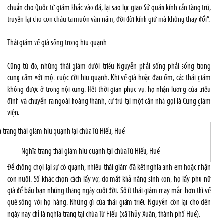
chuẩn cho Quốc tử giám khắc vào đá, lại sao lục giao Sử quán kính cẩn tàng trữ,
truyền lại cho con cháu ta muôn vàn năm, đời đời kính giữ mà không thay đổi”.
Thái giám về già sống trong hiu quạnh
Cũng từ đó, những thái giám dưới triều Nguyễn phải sống phải sống trong
cung cấm với một cuộc đời hiu quạnh. Khi về già hoặc đau ốm, các thái giám
không được ở trong nội cung. Hết thời gian phục vụ, họ nhận lương của triều
đình và chuyển ra ngoài hoàng thành, cư trú tại một căn nhà gọi là Cung giám
viện.
Nghĩa trang thái giám hiu quạnh tại chùa Từ Hiếu, Huế
Để chống chọi lại sự cô quạnh, nhiều thái giám đã kết nghĩa anh em hoặc nhận
con nuôi. Số khác chọn cách lấy vợ, do mất khả năng sinh con, họ lấy phụ nữ
già để bầu bạn những tháng ngày cuối đời. Số ít thái giám may mắn hơn thì về
quê sống với họ hàng. Những gì của thái giám triều Nguyễn còn lại cho đến
ngày nay chỉ là nghĩa trang tại chùa Từ Hiếu (xã Thủy Xuân, thành phố Huế).