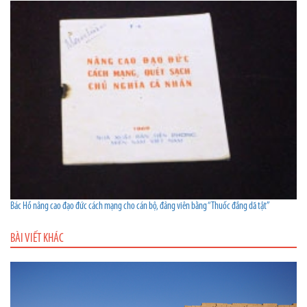
Bác Hồ nâng cao đạo đức cách mạng cho cán bộ, đảng viên bằng “Thuốc đắng dã tật”
BÀI VIẾT KHÁC