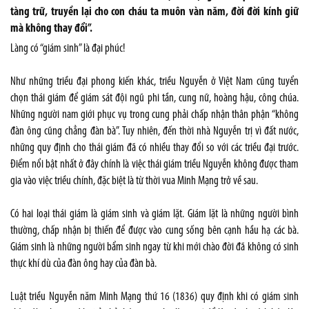
tàng trữ, truyền lại cho con cháu ta muôn vàn năm, đời đời kính giữ
mà không thay đổi”.
Làng có “giám sinh” là đại phúc!
Như những triều đại phong kiến khác, triều Nguyễn ở Việt Nam cũng tuyển
chọn thái giám để giám sát đội ngũ phi tần, cung nữ, hoàng hậu, công chúa.
Những người nam giới phục vụ trong cung phải chấp nhận thân phận “không
đàn ông cũng chẳng đàn bà”. Tuy nhiên, đến thời nhà Nguyễn trị vì đất nước,
những quy định cho thái giám đã có nhiều thay đổi so với các triều đại trước.
Điểm nổi bật nhất ở đây chính là việc thái giám triều Nguyễn không được tham
gia vào việc triều chính, đặc biệt là từ thời vua Minh Mạng trở về sau.
Có hai loại thái giám là giám sinh và giám lặt. Giám lặt là những người bình
thường, chấp nhận bị thiến để được vào cung sống bên cạnh hầu hạ các bà.
Giám sinh là những người bẩm sinh ngay từ khi mới chào đời đã không có sinh
thực khí dù của đàn ông hay của đàn bà.
Luật triều Nguyễn năm Minh Mạng thứ 16 (1836) quy định khi có giám sinh