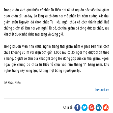
Trong cuốn sách giới thiệu về chùa Từ Hiếu ghi rất rõ nguồn gốc việc thái giám
được chôn cất tại đây. Lo lắng sự cô đơn nơi mộ phần khi nằm xuống, các thái
giám triều Nguyễn đã chọn chùa Từ Hiếu, ngôi chùa cổ cách thành phố Huế
chừng 6 cây số, làm nơi yên nghỉ. Từ đó, các thái giám đã công đức tại chùa, sau
khi chết được nhà chùa mai táng và cúng giỗ.
Trong khuôn viên nhà chùa, nghĩa trang thái giám nằm ở phía bên trái, cách
chùa khoảng 30 m với diện tích gần 1.000 m2 có 25 ngôi mộ được chôn theo
3 hàng, ở giữa có tấm bia khắc ghi công lao đóng góp của các thái giám. Ngoài
ngày giỗ chung do chùa Từ Hiếu tổ chức vào rằm tháng 11 hàng năm, khu
nghĩa trang này vắng lặng không một bóng người qua lại.
Lê Khắc Niên
bee.net.vn
Chia sẻ: