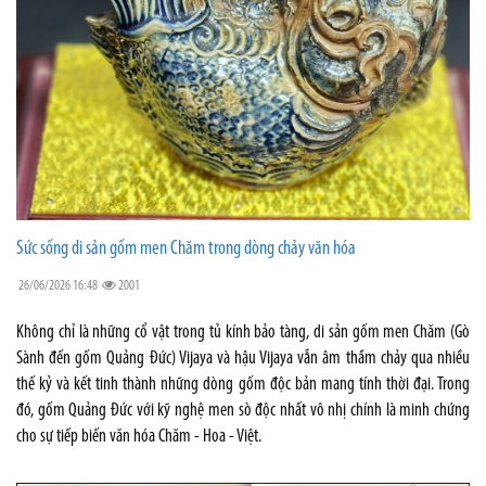
Sức sống di sản gốm men Chăm trong dòng chảy văn hóa
26/06/2026 16:48
2001
Không chỉ là những cổ vật trong tủ kính bảo tàng, di sản gốm men Chăm (Gò
Sành đến gốm Quảng Đức) Vijaya và hậu Vijaya vẫn âm thầm chảy qua nhiều
thế kỷ và kết tinh thành những dòng gốm độc bản mang tính thời đại. Trong
đó, gốm Quảng Đức với kỹ nghệ men sò độc nhất vô nhị chính là minh chứng
cho sự tiếp biến văn hóa Chăm - Hoa - Việt.