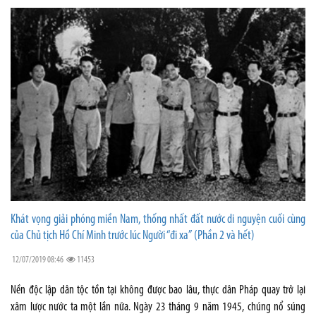
Khát vọng giải phóng miền Nam, thống nhất đất nước di nguyện cuối cùng
của Chủ tịch Hồ Chí Minh trước lúc Người “đi xa” (Phần 2 và hết)
12/07/2019 08:46
11453
Nền độc lập dân tộc tồn tại không được bao lâu, thực dân Pháp quay trở lại
xâm lược nước ta một lần nữa. Ngày 23 tháng 9 năm 1945, chúng nổ súng