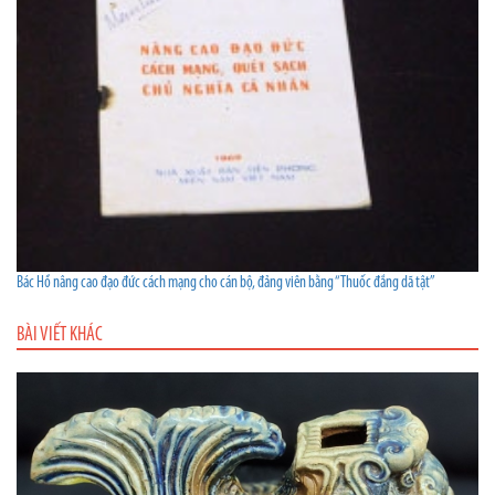
Bác Hồ nâng cao đạo đức cách mạng cho cán bộ, đảng viên bằng “Thuốc đắng dã tật”
BÀI VIẾT KHÁC