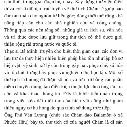
cần thiết trong giai đoạn hiện nay. Xây dựng thư viện điện
tử và cơ sở dữ liệu trực tuyến về thư tịch Chăm sẽ giúp bảo
đảm an toàn cho nguồn tư liệu gốc; đồng thời mở rộng khả
năng tiếp cận cho các nhà nghiên cứu và công chúng.
Thông qua các nền tảng số, những giá trị lịch sử, văn hóa
và tri thức được lưu giữ trong thư tịch có thể được giới
thiệu rộng rãi trong nước và quốc tế.
Thạc sĩ Bá Minh Truyền cho biết, thời gian qua, các đơn vị
lưu trữ đã thực hiện nhiều biện pháp bảo tồn như lập hồ sơ
hiện vật, vệ sinh, xử lý côn trùng gây hại, phục chế, số hóa
và tổ chức trưng bày phục vụ nghiên cứu, học tập. Một số
thư tịch lá buông đã được số hóa và lưu trữ bằng các phần
mềm chuyên dụng, tạo điều kiện thuận lợi cho công tác tra
cứu và khai thác thông tin. Đây là bước tiến quan trọng
trong việc kéo dài tuổi thọ của hiện vật cũng như giảm
thiểu nguy cơ hư hỏng do quá trình sử dụng trực tiếp.
Ông Phú Văn Lương (chức sắc Chăm đạo Bàlamôn ở xã
Phước Hữu) bày tỏ, thư tịch cổ của người Chăm là di sản