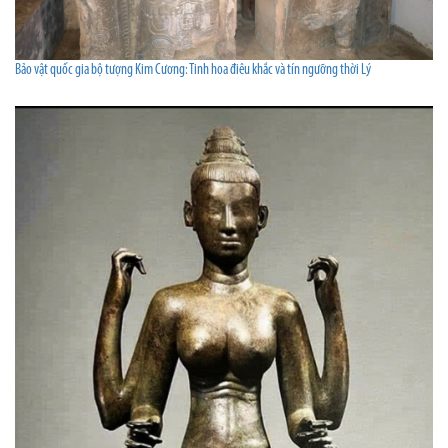
Bảo vật quốc gia bộ tượng Kim Cương: Tinh hoa điêu khắc và tín ngưỡng thời Lý