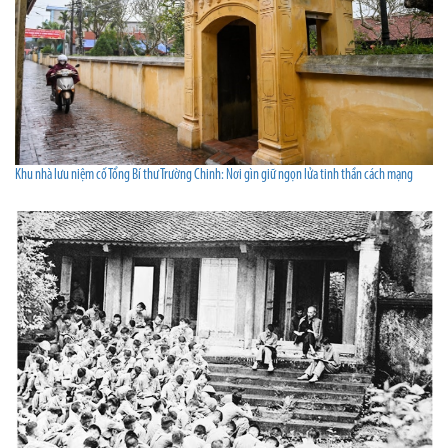
Khu nhà lưu niệm cố Tổng Bí thư Trường Chinh: Nơi gìn giữ ngọn lửa tinh thần cách mạng