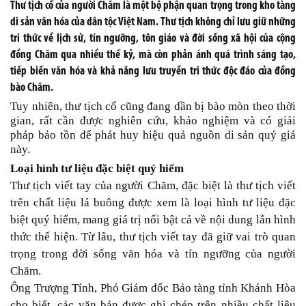
Thư tịch cổ của người Chăm là một bộ phận quan trọng trong kho tàng
di sản văn hóa của dân tộc Việt Nam. Thư tịch không chỉ lưu giữ những
tri thức về lịch sử, tín ngưỡng, tôn giáo và đời sống xã hội của cộng
đồng Chăm qua nhiều thế kỷ, mà còn phản ánh quá trình sáng tạo,
tiếp biến văn hóa và khả năng lưu truyền tri thức độc đáo của đồng
bào Chăm.
Tuy nhiên, thư tịch cổ cũng đang dần bị bào mòn theo thời
gian, rất cần được nghiên cứu, khảo nghiệm và có giải
pháp bảo tồn để phát huy hiệu quả nguồn di sản quý giá
này.
Loại hình tư liệu đặc biệt quý hiếm
Thư tịch viết tay của người Chăm, đặc biệt là thư tịch viết
trên chất liệu lá buông được xem là loại hình tư liệu đặc
biệt quý hiếm, mang giá trị nổi bật cả về nội dung lẫn hình
thức thể hiện. Từ lâu, thư tịch viết tay đã giữ vai trò quan
trọng trong đời sống văn hóa và tín ngưỡng của người
Chăm.
Ông Trượng Tính, Phó Giám đốc Bảo tàng tỉnh Khánh Hòa
cho biết, các văn bản được ghi chép trên nhiều chất liệu