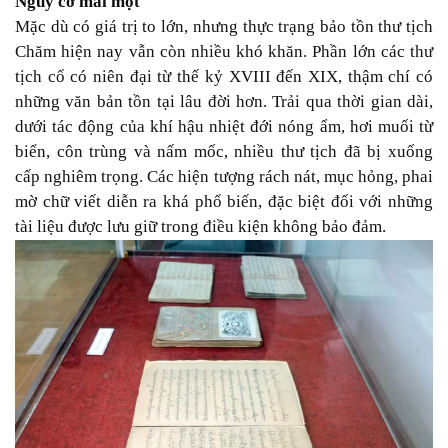
Nguy cơ mai một
Mặc dù có giá trị to lớn, nhưng thực trạng bảo tồn thư tịch
Chăm hiện nay vẫn còn nhiều khó khăn. Phần lớn các thư
tịch cổ có niên đại từ thế kỷ XVIII đến XIX, thậm chí có
những văn bản tồn tại lâu đời hơn. Trải qua thời gian dài,
dưới tác động của khí hậu nhiệt đới nóng ẩm, hơi muối từ
biển, côn trùng và nấm mốc, nhiều thư tịch đã bị xuống
cấp nghiêm trọng. Các hiện tượng rách nát, mục hỏng, phai
mờ chữ viết diễn ra khá phổ biến, đặc biệt đối với những
tài liệu được lưu giữ trong điều kiện không bảo đảm.