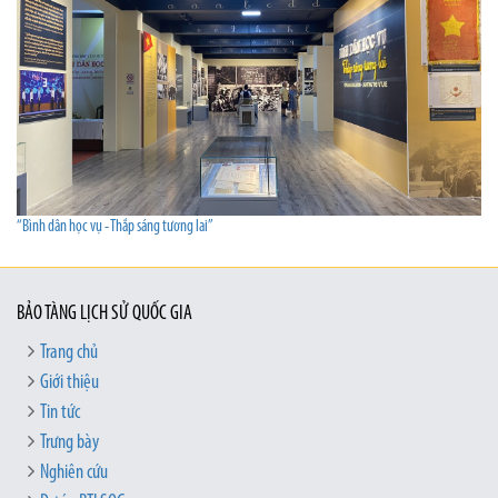
“Bình dân học vụ - Thắp sáng tương lai”
BẢO TÀNG LỊCH SỬ QUỐC GIA
Trang chủ
Giới thiệu
Tin tức
Trưng bày
Nghiên cứu