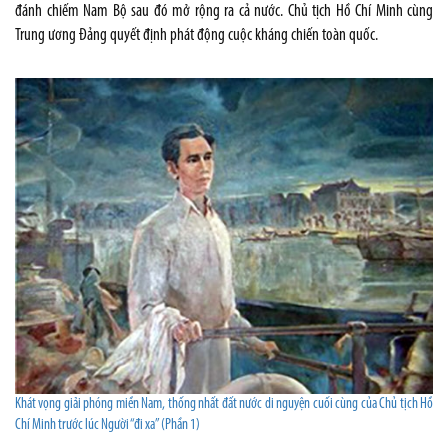
đánh chiếm Nam Bộ sau đó mở rộng ra cả nước. Chủ tịch Hồ Chí Minh cùng
Trung ương Đảng quyết định phát động cuộc kháng chiến toàn quốc.
Khát vọng giải phóng miền Nam, thống nhất đất nước di nguyện cuối cùng của Chủ tịch Hồ
Chí Minh trước lúc Người “đi xa” (Phần 1)