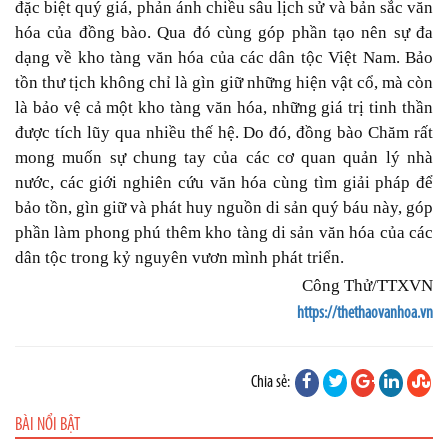
đặc biệt quý giá, phản ánh chiều sâu lịch sử và bản sắc văn
hóa của đồng bào. Qua đó cùng góp phần tạo nên sự đa
dạng về kho tàng văn hóa của các dân tộc Việt Nam. Bảo
tồn thư tịch không chỉ là gìn giữ những hiện vật cổ, mà còn
là bảo vệ cả một kho tàng văn hóa, những giá trị tinh thần
được tích lũy qua nhiều thế hệ. Do đó, đồng bào Chăm rất
mong muốn sự chung tay của các cơ quan quản lý nhà
nước, các giới nghiên cứu văn hóa cùng tìm giải pháp để
bảo tồn, gìn giữ và phát huy nguồn di sản quý báu này, góp
phần làm phong phú thêm kho tàng di sản văn hóa của các
dân tộc trong kỷ nguyên vươn mình phát triển.
Công Thử/TTXVN
https://thethaovanhoa.vn
Chia sẻ:
BÀI NỔI BẬT