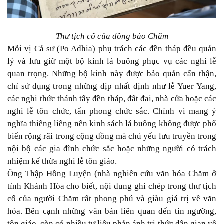
Thư tịch cổ của đồng bào Chăm
Mỗi vị Cả sư (Po Adhia) phụ trách các đền tháp đều quản
lý và lưu giữ một bộ kinh lá buông phục vụ các nghi lễ
quan trọng. Những bộ kinh này được bảo quản cẩn thận,
chỉ sử dụng trong những dịp nhất định như lễ Yuer Yang,
các nghi thức thánh tẩy đền tháp, đất đai, nhà cửa hoặc các
nghi lễ tôn chức, tấn phong chức sắc. Chính vì mang ý
nghĩa thiêng liêng nên kinh sách lá buông không được phổ
biến rộng rãi trong cộng đồng mà chủ yếu lưu truyền trong
nội bộ các gia đình chức sắc hoặc những người có trách
nhiệm kế thừa nghi lễ tôn giáo.
Ông Thập Hồng Luyện (nhà nghiên cứu văn hóa Chăm ở
tỉnh Khánh Hòa cho biết, nội dung ghi chép trong thư tịch
cổ của người Chăm rất phong phú và giàu giá trị về văn
hóa. Bên cạnh những văn bản liên quan đến tín ngưỡng,
tôn giáo, còn có nhiều tư liệu phản ánh tri thức dân gian về