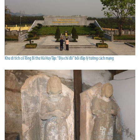
Khu di tích cố Tổng Bí thư Hà Huy Tập: “Địa chỉ đỏ” bồi đắp lý tưởng cách mạng