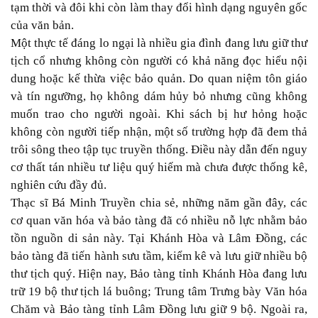
tạm thời và đôi khi còn làm thay đổi hình dạng nguyên gốc
của văn bản.
Một thực tế đáng lo ngại là nhiều gia đình đang lưu giữ thư
tịch cổ nhưng không còn người có khả năng đọc hiểu nội
dung hoặc kế thừa việc bảo quản. Do quan niệm tôn giáo
và tín ngưỡng, họ không dám hủy bỏ nhưng cũng không
muốn trao cho người ngoài. Khi sách bị hư hỏng hoặc
không còn người tiếp nhận, một số trường hợp đã đem thả
trôi sông theo tập tục truyền thống. Điều này dẫn đến nguy
cơ thất tán nhiều tư liệu quý hiếm mà chưa được thống kê,
nghiên cứu đầy đủ.
Thạc sĩ Bá Minh Truyền chia sẻ, những năm gần đây, các
cơ quan văn hóa và bảo tàng đã có nhiều nỗ lực nhằm bảo
tồn nguồn di sản này. Tại Khánh Hòa và Lâm Đồng, các
bảo tàng đã tiến hành sưu tầm, kiểm kê và lưu giữ nhiều bộ
thư tịch quý. Hiện nay, Bảo tàng tỉnh Khánh Hòa đang lưu
trữ 19 bộ thư tịch lá buông; Trung tâm Trưng bày Văn hóa
Chăm và Bảo tàng tỉnh Lâm Đồng lưu giữ 9 bộ. Ngoài ra,