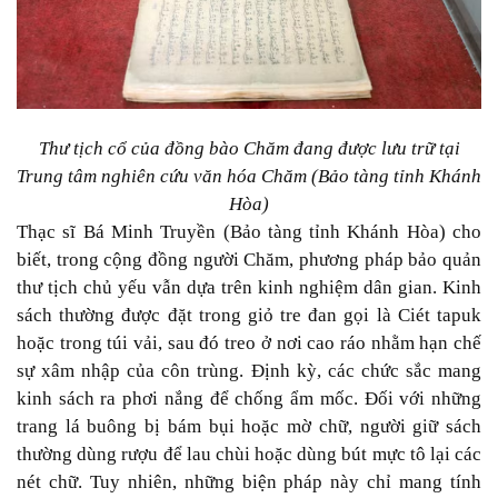
Thư tịch cổ của đồng bào Chăm đang được lưu trữ tại
Trung tâm nghiên cứu văn hóa Chăm (Bảo tàng tỉnh Khánh
Hòa)
Thạc sĩ Bá Minh Truyền (Bảo tàng tỉnh Khánh Hòa) cho
biết, trong cộng đồng người Chăm, phương pháp bảo quản
thư tịch chủ yếu vẫn dựa trên kinh nghiệm dân gian. Kinh
sách thường được đặt trong giỏ tre đan gọi là Ciét tapuk
hoặc trong túi vải, sau đó treo ở nơi cao ráo nhằm hạn chế
sự xâm nhập của côn trùng. Định kỳ, các chức sắc mang
kinh sách ra phơi nắng để chống ẩm mốc. Đối với những
trang lá buông bị bám bụi hoặc mờ chữ, người giữ sách
thường dùng rượu để lau chùi hoặc dùng bút mực tô lại các
nét chữ. Tuy nhiên, những biện pháp này chỉ mang tính