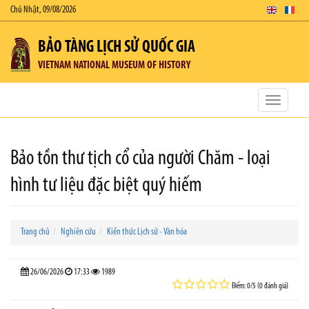
Chủ Nhật, 09/08/2026
BẢO TÀNG LỊCH SỬ QUỐC GIA
VIETNAM NATIONAL MUSEUM OF HISTORY
Toggle
navigatio
Bảo tồn thư tịch cổ của người Chăm - loại
hình tư liệu đặc biệt quý hiếm
Trang chủ
Nghiên cứu
Kiến thức Lịch sử - Văn hóa
26/06/2026
17:33
1989
Điểm: 0/5 (0 đánh giá)