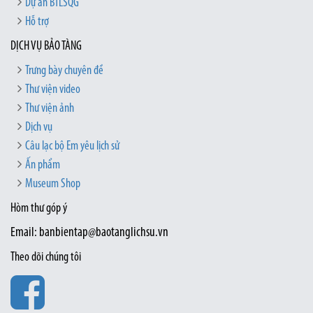
Dự án BTLSQG
Hỗ trợ
DỊCH VỤ BẢO TÀNG
Trưng bày chuyên đề
Thư viện video
Thư viện ảnh
Dịch vụ
Câu lạc bộ Em yêu lịch sử
Ấn phẩm
Museum Shop
Hòm thư góp ý
Email: banbientap@baotanglichsu.vn
Theo dõi chúng tôi