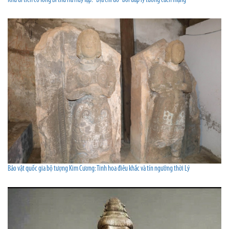
Khu di tích cố Tổng Bí thư Hà Huy Tập: “Địa chỉ đỏ” bồi đắp lý tưởng cách mạng
Bảo vật quốc gia bộ tượng Kim Cương: Tinh hoa điêu khắc và tín ngưỡng thời Lý