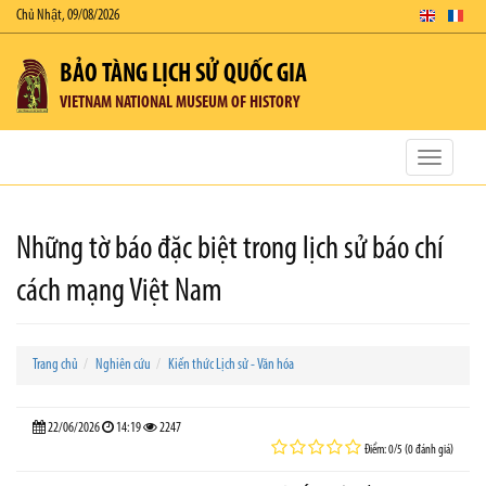
Chủ Nhật, 09/08/2026
BẢO TÀNG LỊCH SỬ QUỐC GIA
VIETNAM NATIONAL MUSEUM OF HISTORY
Toggle
navigatio
Những tờ báo đặc biệt trong lịch sử báo chí
cách mạng Việt Nam
Trang chủ
Nghiên cứu
Kiến thức Lịch sử - Văn hóa
22/06/2026
14:19
2247
Điểm: 0/5 (0 đánh giá)