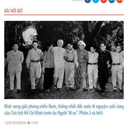
BÀI NỔI BẬT
Khát vọng giải phóng miền Nam, thống nhất đất nước di nguyện cuối cùng
của Chủ tịch Hồ Chí Minh trước lúc Người “đi xa” (Phần 2 và hết)
12/07/2019 08:46
11453