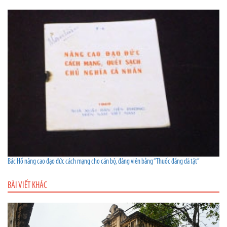
Bác Hồ nâng cao đạo đức cách mạng cho cán bộ, đảng viên bằng “Thuốc đắng dã tật”
BÀI VIẾT KHÁC