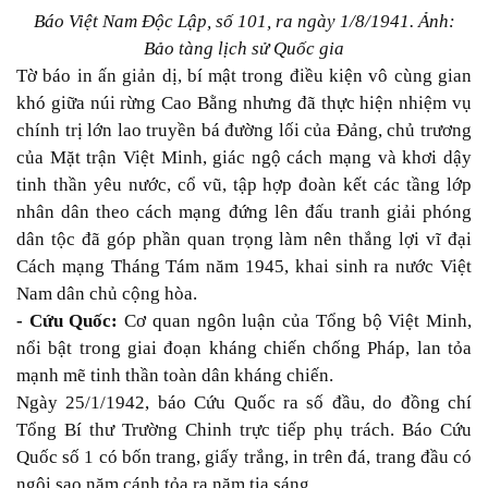
Báo Việt Nam Độc Lập, số 101, ra ngày 1/8/1941. Ảnh:
Bảo tàng lịch sử Quốc gia
Tờ báo in ấn giản dị, bí mật trong điều kiện vô cùng gian
khó giữa núi rừng Cao Bằng nhưng đã thực hiện nhiệm vụ
chính trị lớn lao truyền bá đường lối của Đảng, chủ trương
của Mặt trận Việt Minh, giác ngộ cách mạng và khơi dậy
tinh thần yêu nước, cổ vũ, tập hợp đoàn kết các tầng lớp
nhân dân theo cách mạng đứng lên đấu tranh giải phóng
dân tộc đã góp phần quan trọng làm nên thắng lợi vĩ đại
Cách mạng Tháng Tám năm 1945, khai sinh ra nước Việt
Nam dân chủ cộng hòa.
- Cứu Quốc:
Cơ quan ngôn luận của Tổng bộ Việt Minh,
nổi bật trong giai đoạn kháng chiến chống Pháp, lan tỏa
mạnh mẽ tinh thần toàn dân kháng chiến.
Ngày 25/1/1942, báo Cứu Quốc ra số đầu, do đồng chí
Tổng Bí thư Trường Chinh trực tiếp phụ trách. Báo Cứu
Quốc số 1 có bốn trang, giấy trắng, in trên đá, trang đầu có
ngôi sao năm cánh tỏa ra năm tia sáng.