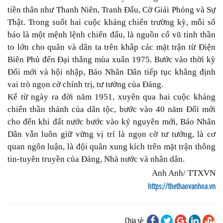
tiền thân như Thanh Niên, Tranh Đấu, Cờ Giải Phóng và Sự
Thật. Trong suốt hai cuộc kháng chiến trường kỳ, mỗi số
báo là một mệnh lệnh chiến đấu, là nguồn cổ vũ tinh thần
to lớn cho quân và dân ta trên khắp các mặt trận từ Điện
Biên Phủ đến Đại thắng mùa xuân 1975. Bước vào thời kỳ
Đổi mới và hội nhập, Báo Nhân Dân tiếp tục khẳng định
vai trò ngọn cờ chính trị, tư tưởng của Đảng.
Kể từ ngày ra đời năm 1951, xuyên qua hai cuộc kháng
chiến thần thánh của dân tộc, bước vào 40 năm Đổi mới
cho đến khi đất nước bước vào kỷ nguyên mới, Báo Nhân
Dân vẫn luôn giữ vững vị trí là ngọn cờ tư tưởng, là cơ
quan ngôn luận, là đội quân xung kích trên mặt trận thông
tin-tuyên truyền của Đảng, Nhà nước và nhân dân.
Anh Anh/ TTXVN
https://thethaovanhoa.vn
Chia sẻ: