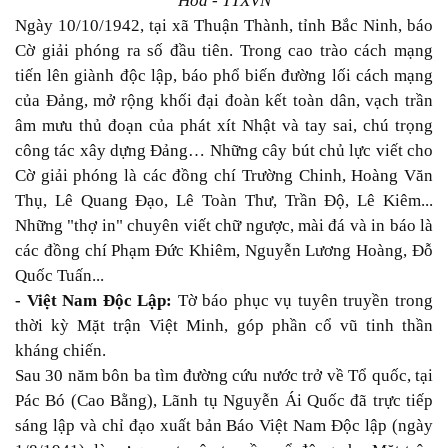
Hoà - TTXVN
Ngày 10/10/1942, tại xã Thuận Thành, tỉnh Bắc Ninh, báo
Cờ giải phóng ra số đầu tiên. Trong cao trào cách mạng
tiến lên giành độc lập, báo phổ biến đường lối cách mạng
của Đảng, mở rộng khối đại đoàn kết toàn dân, vạch trần
âm mưu thủ đoạn của phát xít Nhật và tay sai, chú trọng
công tác xây dựng Đảng… Những cây bút chủ lực viết cho
Cờ giải phóng là các đồng chí Trường Chinh, Hoàng Văn
Thụ, Lê Quang Ðạo, Lê Toàn Thư, Trần Ðộ, Lê Kiêm...
Những "thợ in" chuyên viết chữ ngược, mài đá và in báo là
các đồng chí Phạm Ðức Khiêm, Nguyễn Lương Hoàng, Ðỗ
Quốc Tuấn...
- Việt Nam Độc Lập:
Tờ báo phục vụ tuyên truyền trong
thời kỳ Mặt trận Việt Minh, góp phần cổ vũ tinh thần
kháng chiến.
Sau 30 năm bôn ba tìm đường cứu nước trở về Tổ quốc, tại
Pác Bó (Cao Bằng), Lãnh tụ Nguyễn Ái Quốc đã trực tiếp
sáng lập và chỉ đạo xuất bản Báo Việt Nam Độc lập (ngày