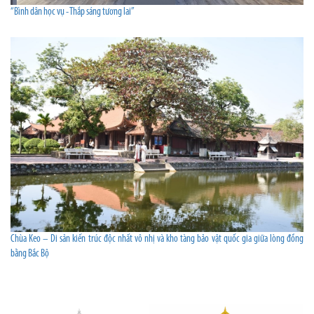
“Bình dân học vụ - Thắp sáng tương lai”
Chùa Keo – Di sản kiến trúc độc nhất vô nhị và kho tàng bảo vật quốc gia giữa lòng đồng
bằng Bắc Bộ