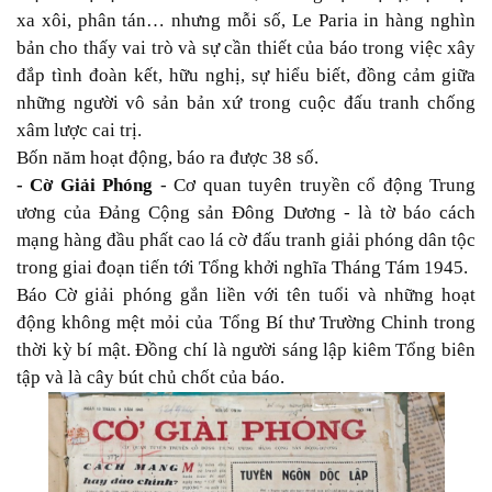
xa xôi, phân tán… nhưng mỗi số, Le Paria in hàng nghìn
bản cho thấy vai trò và sự cần thiết của báo trong việc xây
đắp tình đoàn kết, hữu nghị, sự hiểu biết, đồng cảm giữa
những người vô sản bản xứ trong cuộc đấu tranh chống
xâm lược cai trị.
Bốn năm hoạt động, báo ra được 38 số.
- Cờ Giải Phóng
- Cơ quan tuyên truyền cổ động Trung
ương của Đảng Cộng sản Đông Dương - là tờ báo cách
mạng hàng đầu phất cao lá cờ đấu tranh giải phóng dân tộc
trong giai đoạn tiến tới Tổng khởi nghĩa Tháng Tám 1945.
Báo Cờ giải phóng gắn liền với tên tuổi và những hoạt
động không mệt mỏi của Tổng Bí thư Trường Chinh trong
thời kỳ bí mật. Đồng chí là người sáng lập kiêm Tổng biên
tập và là cây bút chủ chốt của báo.