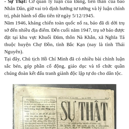
- Sự Thật:
Cơ quan lý luận của Đảng, tiền thân của báo
Nhân Dân, giữ vai trò định hướng tư tưởng và lý luận chính
trị, phát hành số đầu tiên từ ngày 5/12/1945.
Năm 1946, kháng chiến toàn quốc nổ ra, báo đã di dời trụ
sở đến nhiều địa điểm. Đến cuối năm 1947, trụ sở báo được
đặt tại khu vực Khuổi Đăm, thôn Nà Khằn, xã Nghĩa Tá
thuộc huyện Chợ Đồn, tỉnh Bắc Kạn (nay là tỉnh Thái
Nguyên).
Tại đây, Chủ tịch Hồ Chí Minh đã có nhiều bài chính luận
sắc bén, góp phần cổ động, giáo dục và tổ chức quần
chúng đoàn kết đấu tranh giành độc lập tự do cho dân tộc.