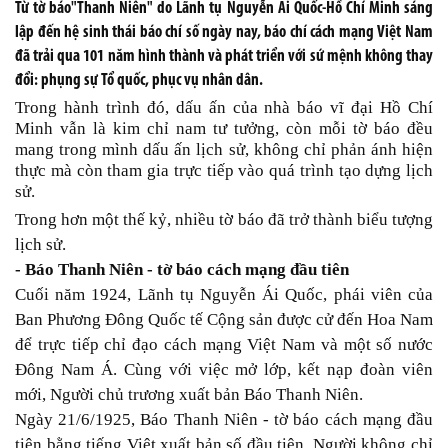
Từ tờ báo"Thanh Niên" do Lãnh tụ Nguyễn Ái Quốc-Hồ Chí Minh sáng
lập đến hệ sinh thái báo chí số ngày nay, báo chí cách mạng Việt Nam
đã trải qua 101 năm hình thành và phát triển với sứ mệnh không thay
đổi: phụng sự Tổ quốc, phục vụ nhân dân.
Trong hành trình đó, dấu ấn của nhà báo vĩ đại Hồ Chí
Minh vẫn là kim chỉ nam tư tưởng, còn mỗi tờ báo đều
mang trong mình dấu ấn lịch sử, không chỉ phản ánh hiện
thực mà còn tham gia trực tiếp vào quá trình tạo dựng lịch
sử.
Trong hơn một thế kỷ, nhiều tờ báo đã trở thành biểu tượng
lịch sử.
- Báo Thanh Niên - tờ báo cách mạng đầu tiên
Cuối năm 1924, Lãnh tụ Nguyễn Ái Quốc, phái viên của
Ban Phương Đông Quốc tế Cộng sản được cử đến Hoa Nam
để trực tiếp chỉ đạo cách mạng Việt Nam và một số nước
Đông Nam Á. Cùng với việc mở lớp, kết nạp đoàn viên
mới, Người chủ trương xuất bản Báo Thanh Niên.
Ngày 21/6/1925, Báo Thanh Niên - tờ báo cách mạng đầu
tiên bằng tiếng Việt xuất bản số đầu tiên. Người không chỉ