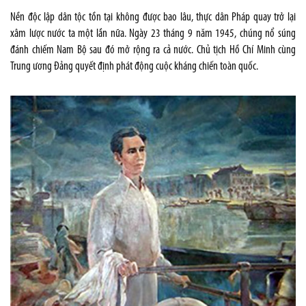
Nền độc lập dân tộc tồn tại không được bao lâu, thực dân Pháp quay trở lại
xâm lược nước ta một lần nữa. Ngày 23 tháng 9 năm 1945, chúng nổ súng
đánh chiếm Nam Bộ sau đó mở rộng ra cả nước. Chủ tịch Hồ Chí Minh cùng
Trung ương Đảng quyết định phát động cuộc kháng chiến toàn quốc.