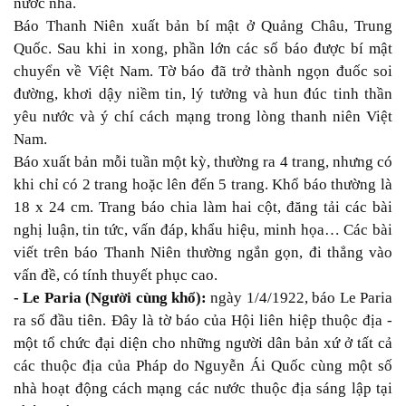
nước nhà.
Báo Thanh Niên xuất bản bí mật ở Quảng Châu, Trung
Quốc. Sau khi in xong, phần lớn các số báo được bí mật
chuyển về Việt Nam. Tờ báo đã trở thành ngọn đuốc soi
đường, khơi dậy niềm tin, lý tưởng và hun đúc tinh thần
yêu nước và ý chí cách mạng trong lòng thanh niên Việt
Nam.
Báo xuất bản mỗi tuần một kỳ, thường ra 4 trang, nhưng có
khi chỉ có 2 trang hoặc lên đến 5 trang. Khổ báo thường là
18 x 24 cm. Trang báo chia làm hai cột, đăng tải các bài
nghị luận, tin tức, vấn đáp, khẩu hiệu, minh họa… Các bài
viết trên báo Thanh Niên thường ngắn gọn, đi thẳng vào
vấn đề, có tính thuyết phục cao.
- Le Paria (Người cùng khổ):
ngày 1/4/1922, báo Le Paria
ra số đầu tiên. Đây là tờ báo của Hội liên hiệp thuộc địa -
một tổ chức đại diện cho những người dân bản xứ ở tất cả
các thuộc địa của Pháp do Nguyễn Ái Quốc cùng một số
nhà hoạt động cách mạng các nước thuộc địa sáng lập tại