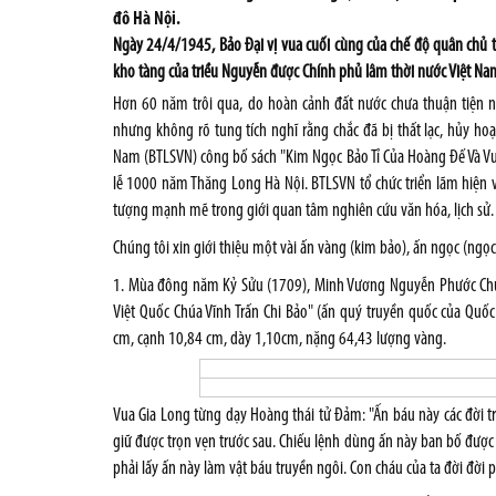
đô Hà Nội.
Ngày 24/4/1945, Bảo Đại vị vua cuối cùng của chế độ quân chủ tổ
kho tàng của triều Nguyễn được Chính phủ lâm thời nước Việt Na
Hơn 60 năm trôi qua, do hoàn cảnh đất nước chưa thuận tiện n
nhưng không rõ tung tích nghĩ rằng chắc đã bị thất lạc, hủy hoạ
Nam (BTLSVN) công bố sách "Kim Ngọc Bảo Tỉ Của Hoàng Đế Và Vư
lễ 1000 năm Thăng Long Hà Nội. BTLSVN tổ chức triển lãm hiện 
tượng mạnh mẽ trong giới quan tâm nghiên cứu văn hóa, lịch sử.
Chúng tôi xin giới thiệu một vài ấn vàng (kim bảo), ấn ngọc (ngọc 
1. Mùa đông năm Kỷ Sửu (1709), Minh Vương Nguyễn Phước Chu (
Việt Quốc Chúa Vĩnh Trấn Chi Bảo" (ấn quý truyền quốc của Quốc
cm, cạnh 10,84 cm, dày 1,10cm, nặng 64,43 lượng vàng.
Vua Gia Long từng dạy Hoàng thái tử Đảm: "Ấn báu này các đời t
giữ được trọn vẹn trước sau. Chiếu lệnh dùng ấn này ban bố được
phải lấy ấn này làm vật báu truyền ngôi. Con cháu của ta đời đời