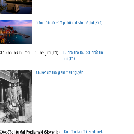
Trầm trồ trước vẻ đẹp những di sản thế giới (Kỳ 1)
10 nhà thờ lâu đời nhất thế
giới (P.1)
Chuyện đời thái giám triều Nguyễn
Độc đáo lâu đài Predjamski