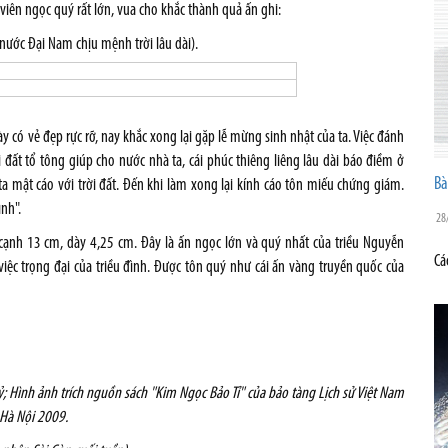
viên ngọc quý rất lớn, vua cho khắc thành quả ấn ghi:
nước Đại Nam chịu mệnh trời lâu dài).
y có vẻ đẹp rực rỡ, nay khắc xong lại gặp lễ mừng sinh nhật của ta. Việc đánh
 đất tổ tông giúp cho nước nhà ta, cái phúc thiêng liêng lâu dài báo điềm ở
Bà
 ta mật cáo với trời đất. Đến khi làm xong lại kính cáo tôn miếu chứng giám.
ình".
28
cạnh 13 cm, dày 4,25 cm. Đây là ấn ngọc lớn và quý nhất của triều Nguyễn
Cá
ệc trọng đại của triều đình. Được tôn quý như cái ấn vàng truyền quốc của
I kỷ; Hình ảnh trích nguồn sách "Kim Ngọc Bảo Tỉ" của bảo tàng Lịch sử Việt Nam
 Hà Nội 2009.