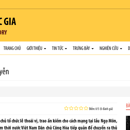
C GIA
ORY
TRANG CHỦ
GIỚI THIỆU
TIN TỨC
TRƯNG BÀY
NGHIÊN CỨU
D
uyễn
BÀ
Điểm: 0/5 (0 đánh giá)
chủ tổ chức lễ thoái vị, trao ấn kiếm cho cách mạng tại lầu Ngọ Môn,
âm thời nước Việt Nam Dân chủ Cộng Hòa tiếp quản để chuyển ra thủ