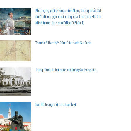
Khát vọng giải phóng miền Nam, thống nhất đất
nước di nguyện cuối cùng của Chủ tịch Hồ Chí
Minh trước lúc Người “đi xa” (Phần 1)
Thành cổ Nam bộ: Dấu tích thành Gia Định
Trung tâm Lưu trữ quốc gia I ngày ấy trong tôi...
Bác Hồ trong trái tim nhân loại