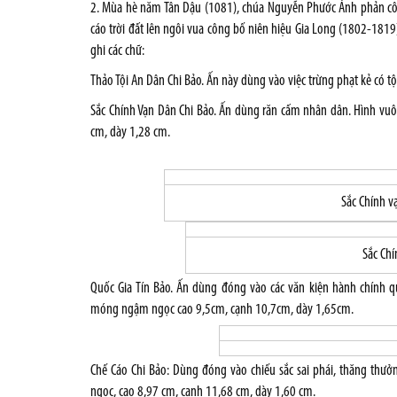
2. Mùa hè năm Tân Dậu (1081), chúa Nguyễn Phước Ánh phản cô
cáo trời đất lên ngôi vua công bố niên hiệu Gia Long (1802-181
ghi các chữ:
Thảo Tội An Dân Chi Bảo. Ấn này dùng vào việc trừng phạt kẻ có tộ
Sắc Chính Vạn Dân Chi Bảo. Ấn dùng răn cấm nhân dân. Hình v
cm, dày 1,28 cm.
Sắc Chính v
Sắc Chí
Quốc Gia Tín Bảo. Ấn dùng đóng vào các văn kiện hành chính 
móng ngậm ngọc cao 9,5cm, cạnh 10,7cm, dày 1,65cm.
Chế Cáo Chi Bảo: Dùng đóng vào chiếu sắc sai phái, thăng th
ngọc, cao 8,97 cm, cạnh 11,68 cm, dày 1,60 cm.