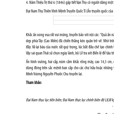
4. Năm Thiệu Trị thứ 6 (1846) gặp tiết Vạn Thọ có người dâng một 
Đại Nam Thụ Thiên Vĩnh Mệnh Truyền Quốc Tỉ (Ấn truyền quốc của 
Khắc ấn xong vua rất vui mừng, truyền bảo với nội các: "Quả ấn nà
dẹp phía Tây (Cao Miên) đã chiến thắng kéo quân trở về. Nhờ trời
đấy. Vả lại báu của nước rất quý trọng, lúc bắt đầu chế tạo chính
Vậy sai quan Thái sử chọn ngày lành, bộ Lễ tra xét điển lệ để tâu tr
Ấn hình vuông, hai cấp, núm cầm khắc rồng mây, cao 14,5 cm, 
dùng đóng trên sắc mệnh ban cấp cho các chư hầu hoặc những vi
Minh Vương Nguyễn Phước Chu truyền lại.
Tham khảo:
Đại Nam thục lục tiền biên; Đai Nam thực lục chính biên đệ I,II,II
-