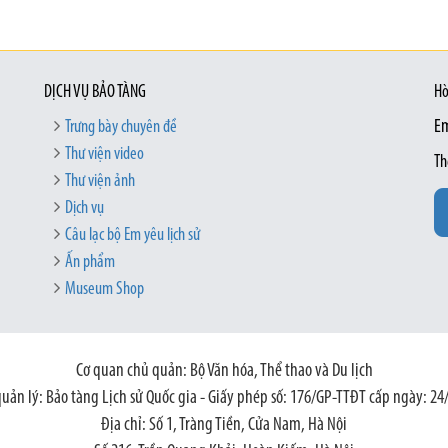
DỊCH VỤ BẢO TÀNG
Hò
Trưng bày chuyên đề
Em
Thư viện video
Th
Thư viện ảnh
Dịch vụ
Câu lạc bộ Em yêu lịch sử
Ấn phẩm
Museum Shop
Cơ quan chủ quản: Bộ Văn hóa, Thể thao và Du lịch
quản lý: Bảo tàng Lịch sử Quốc gia - Giấy phép số: 176/GP-TTĐT cấp ngày: 24
Địa chỉ: Số 1, Tràng Tiền, Cửa Nam, Hà Nội