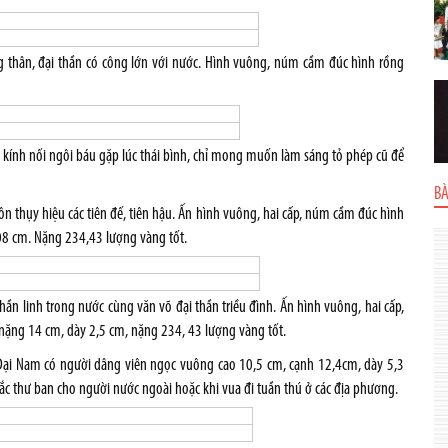
 thân, đại thần có công lớn với nước. Hình vuông, núm cầm đúc hình rồng
kính nối ngôi báu gặp lúc thái bình, chỉ mong muốn làm sáng tỏ phép cũ để
BÀ
n thụy hiệu các tiên đế, tiên hậu. Ấn hình vuông, hai cấp, núm cầm đúc hình
8 cm. Nặng 234,43 lượng vàng tốt.
ần linh trong nước cùng văn võ đại thần triều đình. Ấn hình vuông, hai cấp,
ặng 14 cm, dày 2,5 cm, nặng 234, 43 lượng vàng tốt.
 Đại Nam có người dâng viên ngọc vuông cao 10,5 cm, cạnh 12,4cm, dày 5,3
c thư ban cho người nước ngoài hoặc khi vua đi tuần thú ở các địa phương.