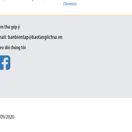
(Slovenia)
m thư góp ý
ail: banbientap@baotanglichsu.vn
eo dõi chúng tôi
/09/2020