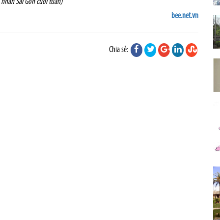
nhân Sài Gòn cuối tuần)
bee.net.vn
Chia sẻ: