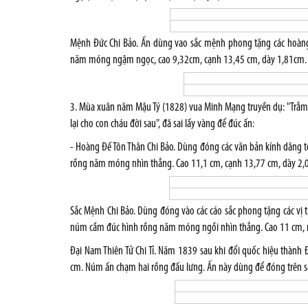
Mệnh Đức Chi Bảo. Ấn dùng vao sắc mệnh phong tặng các hoàng
năm móng ngậm ngọc, cao 9,32cm, cạnh 13,45 cm, dày 1,81cm.
3. Mùa xuân năm Mậu Tý (1828) vua Minh Mạng truyền dụ: "Trẫm 
lại cho con cháu đời sau", đã sai lấy vàng để đúc ấn:
- Hoàng Đế Tôn Thân Chi Bảo. Dùng đóng các văn bản kính dâng tô
rồng năm móng nhìn thẳng. Cao 11,1 cm, cạnh 13,77 cm, dày 2,0
Sắc Mệnh Chi Bảo. Dùng đóng vào các cáo sắc phong tặng các vị th
núm cầm đúc hình rồng năm móng ngồi nhìn thẳng. Cao 11 cm, n
Đại Nam Thiên Tử Chi Tỉ. Năm 1839 sau khi đổi quốc hiệu thành
cm. Núm ấn chạm hai rồng đấu lưng. Ấn này dùng để đóng trên sắ