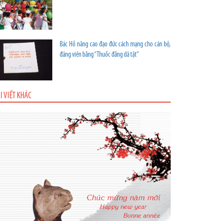
Bác Hồ nâng cao đạo đức cách mạng cho cán bộ,
đảng viên bằng “Thuốc đắng dã tật”
I VIẾT KHÁC