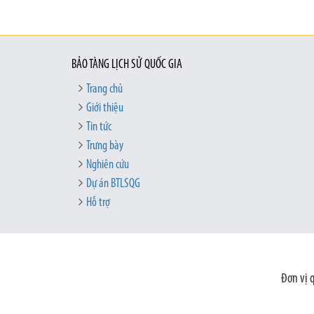
BẢO TÀNG LỊCH SỬ QUỐC GIA
Trang chủ
Giới thiệu
Tin tức
Trưng bày
Nghiên cứu
Dự án BTLSQG
Hỗ trợ
Đơn vị 