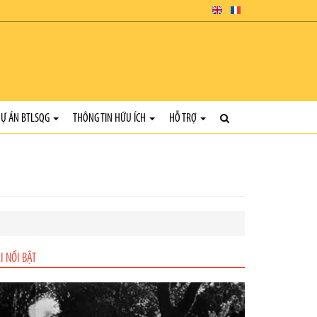
Ự ÁN BTLSQG
THÔNG TIN HỮU ÍCH
HỖ TRỢ
I NỔI BẬT