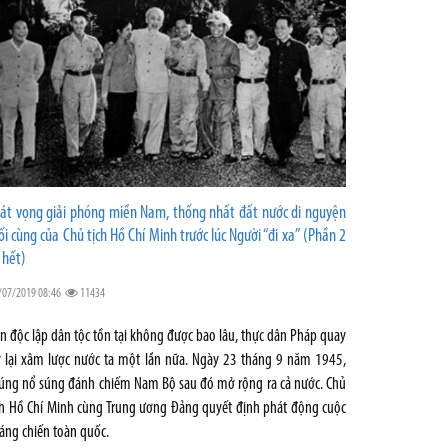
át vọng giải phóng miền Nam, thống nhất đất nước di nguyện
ối cùng của Chủ tịch Hồ Chí Minh trước lúc Người “đi xa” (Phần 2
 hết)
/07/2019 08:46
11434
n độc lập dân tộc tồn tại không được bao lâu, thực dân Pháp quay
ở lại xâm lược nước ta một lần nữa. Ngày 23 tháng 9 năm 1945,
úng nổ súng đánh chiếm Nam Bộ sau đó mở rộng ra cả nước. Chủ
ch Hồ Chí Minh cùng Trung ương Đảng quyết định phát động cuộc
áng chiến toàn quốc.