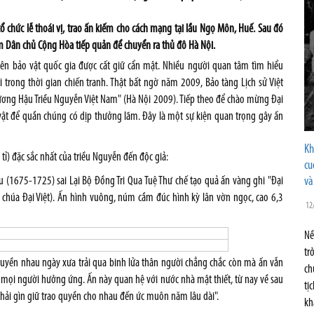
 chức lễ thoái vị, trao ấn kiếm cho cách mạng tại lầu Ngọ Môn, Huế. Sau đó
m Dân chủ Cộng Hòa tiếp quản để chuyển ra thủ đô Hà Nội.
ên bảo vật quốc gia được cất giữ cẩn mật. Nhiều người quan tâm tìm hiểu
i trong thời gian chiến tranh. Thật bất ngờ năm 2009, Bảo tàng Lịch sử Việt
ơng Hậu Triều Nguyễn Việt Nam" (Hà Nội 2009). Tiếp theo để chào mừng Đại
vật để quần chúng có dịp thưởng lãm. Đây là một sự kiện quan trọng gây ấn
Kh
tỉ) đặc sắc nhất của triều Nguyễn đến độc giả:
cu
1675-1725) sai Lại Bộ Đồng Tri Qua Tuệ Thư chế tạo quả ấn vàng ghi "Đại
và
 chúa Đại Việt). Ấn hình vuông, núm cầm đúc hình kỳ lân vờn ngọc, cao 6,3
12
Nề
tr
ruyền nhau ngày xưa trải qua binh lửa thân người chẳng chắc còn mà ấn vẫn
ch
 mọi người hưởng ứng. Ấn này quan hệ với nước nhà mật thiết, từ nay về sau
tị
 phải gìn giữ trao quyền cho nhau đến ức muôn năm lâu dài".
kh