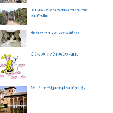
Bài 1. Năm Mão với những sự kiện trọng đại trong
lịch sử Việt Nam
Mèo chỉ có trong 12 con giáp của Việt Nam
TẾT ÔNG TÁO - TRUYỀN THUYẾT VÀ NGHI LỄ
Trầm trồ trước vẻ đẹp những di sản thế giới (Kỳ 2)