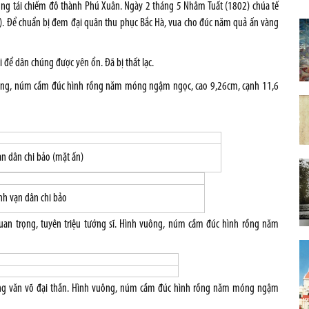
ng tái chiếm đô thành Phú Xuân. Ngày 2 tháng 5 Nhâm Tuất (1802) chúa tế
9). Để chuẩn bị đem đại quân thu phục Bắc Hà, vua cho đúc năm quả ấn vàng
i để dân chúng được yên ổn. Đã bị thất lạc.
uông, núm cầm đúc hình rồng năm móng ngậm ngọc, cao 9,26cm, cạnh 11,6
ạn dân chi bảo (mặt ấn)
nh vạn dân chi bảo
quan trọng, tuyên triệu tướng sĩ. Hình vuông, núm cầm đúc hình rồng năm
ưởng văn võ đại thần. Hình vuông, núm cầm đúc hình rồng năm móng ngậm