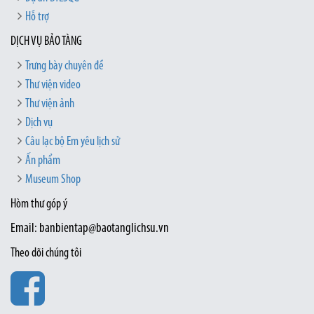
Hỗ trợ
DỊCH VỤ BẢO TÀNG
Trưng bày chuyên đề
Thư viện video
Thư viện ảnh
Dịch vụ
Câu lạc bộ Em yêu lịch sử
Ấn phẩm
Museum Shop
Hòm thư góp ý
Email: banbientap@baotanglichsu.vn
Theo dõi chúng tôi