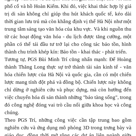
phố cổ và hồ Hoàn Kiếm. Khi đó, việc khai thác hợp lý giá
trị di sản không chỉ giúp thu hút khách quốc tế, kéo dài
thời gian lưu trú mà còn khẳng định vị thế Hà Nội như một
trung tâm sáng tạo văn hóa của khu vực. Và khi nguồn thu
từ các hoạt động văn hóa - du lịch được tăng cường, một
phần có thể tái đầu tư trở lại cho công tác bảo tồn, hình
thành chu trình khép kín: Bảo tồn - khai thác - phát triển.
Tương tự, PGS Bùi Minh Trí cũng nhấn mạnh: Để Hoàng
thành Thăng Long thực sự trở thành tài sản kinh tế - văn
hóa chiến lược của Hà Nội và quốc gia, cần có một chiến
lược mang tính đột phá và đồng bộ. Chiến lược này không
chỉ dừng ở nghiên cứu và phục dựng, mà còn hướng đến
việc chuyển hóa di sản thành những "bảo tàng sống", trong
đó công nghệ đóng vai trò cầu nối giữa khoa học và công
chúng.
Theo PGS Trí, những công việc cần tập trung bao gồm
nghiên cứu và ứng dụng mô phỏng 3D trong trưng bày và
giáo dục, đồng thời mở rộng các dự án liên ngành giữa