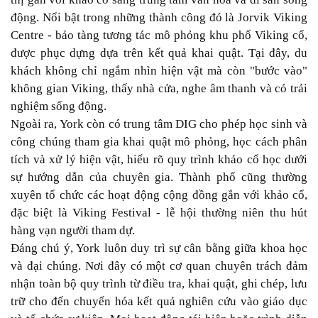
động. Nổi bật trong những thành công đó là Jorvik Viking
Centre - bảo tàng tương tác mô phỏng khu phố Viking cổ,
được phục dựng dựa trên kết quả khai quật. Tại đây, du
khách không chỉ ngắm nhìn hiện vật mà còn "bước vào"
không gian Viking, thấy nhà cửa, nghe âm thanh và có trải
nghiệm sống động.
Ngoài ra, York còn có trung tâm DIG cho phép học sinh và
công chúng tham gia khai quật mô phỏng, học cách phân
tích và xử lý hiện vật, hiểu rõ quy trình khảo cổ học dưới
sự hướng dẫn của chuyên gia. Thành phố cũng thường
xuyên tổ chức các hoạt động cộng đồng gắn với khảo cổ,
đặc biệt là Viking Festival - lễ hội thường niên thu hút
hàng vạn người tham dự.
Đáng chú ý, York luôn duy trì sự cân bằng giữa khoa học
và đại chúng. Nơi đây có một cơ quan chuyên trách đảm
nhận toàn bộ quy trình từ điều tra, khai quật, ghi chép, lưu
trữ cho đến chuyển hóa kết quả nghiên cứu vào giáo dục