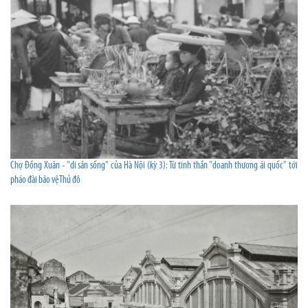
Chợ Đồng Xuân - "di sản sống" của Hà Nội (kỳ 3): Từ tinh thần "doanh thương ái quốc" tới
pháo đài bảo vệ Thủ đô