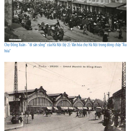
Chợ Đồng Xuân - "di sản sống" của Hà Nội (kỳ 2): Văn hóa chợ Hà Nội trong dòng chảy "Âu
hóa"