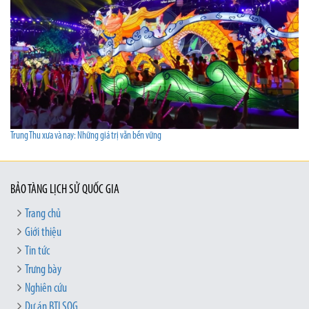
Trung Thu xưa và nay: Những giá trị vẫn bền vững
BẢO TÀNG LỊCH SỬ QUỐC GIA
Trang chủ
Giới thiệu
Tin tức
Trưng bày
Nghiên cứu
Dự án BTLSQG