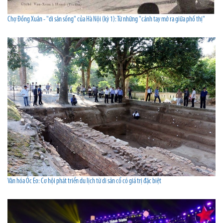
Chợ Đồng Xuân - "di sản sống" của Hà Nội (kỳ 1): Từ những "cánh tay mở ra giữa phố thị"
Văn hóa Óc Eo: Cơ hội phát triển du lịch từ di sản cổ có giá trị đặc biệt