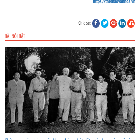
https://thethaovanhoa.vn
Chia sẻ:
BÀI NỔI BẬT