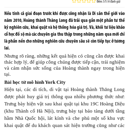
Điểm: 5/5 (4 đánh giá)
Nếu tính cả giai đoạn trước khi được công nhận là Di sản thế giới vào
năm 2010, Hoàng thành Thăng Long đã trải qua gần một phần tư thế
kỷ nghiên cứu, khai quật và hệ thống hóa giá trị. Và, khối tư liệu khảo
cổ học đồ sộ mà các chuyên gia thu thập trong những năm qua mới chỉ
là phần nền cho những nghiên cứu chuyên sâu sẽ còn tiếp tục ở tương
lai.
Nhưng rõ ràng, những kết quả hiện có cũng cần được khai
thác hợp lý, để giúp công chúng được tiếp cận, trải nghiệm
và cảm nhận sức sống của Hoàng thành ngay trong hiện
tại.
Bài học từ mô hình York City
Hiện tại, các di tích, di vật tại Hoàng thành Thăng Long
được phát huy giá trị thông qua nhiều phương thức như:
Trưng bày hiện vật sau khai quật tại khu 19C Hoàng Diệu
(khu Thành cổ Hà Nội), trưng bày tại bảo tàng dưới tầng
hầm Nhà Quốc hội, lát kính và che phủ một số khu vực
khai quật để du khách quan sát hiện trường cũng như các