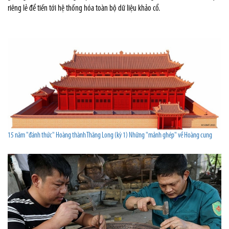
riêng lẻ để tiến tới hệ thống hóa toàn bộ dữ liệu khảo cổ.
15 năm "đánh thức" Hoàng thành Thăng Long (kỳ 1) Những "mảnh ghép" về Hoàng cung