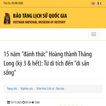
Thứ Tư, 05/08/2026
BẢO TÀNG LỊCH SỬ QUỐC GIA
VIETNAM NATIONAL MUSEUM OF HISTORY
Toggle
navigatio
15 năm "đánh thức" Hoàng thành Thăng
Long (kỳ 3 & hết): Từ di tích đến "di sản
sống"
Trang chủ
Nghiên cứu
Kiến thức Lịch sử - Văn hóa
15/11/2025
09:34
3564