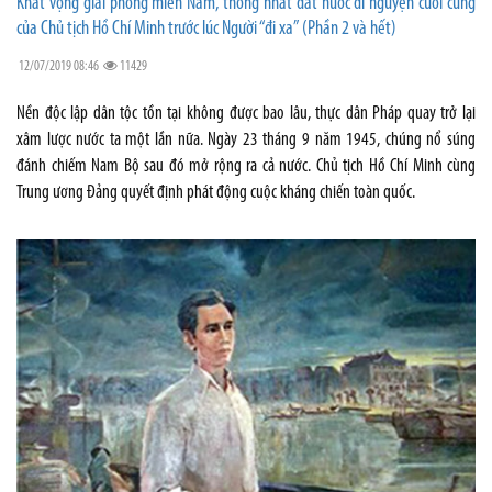
Khát vọng giải phóng miền Nam, thống nhất đất nước di nguyện cuối cùng
của Chủ tịch Hồ Chí Minh trước lúc Người “đi xa” (Phần 2 và hết)
12/07/2019 08:46
11429
Nền độc lập dân tộc tồn tại không được bao lâu, thực dân Pháp quay trở lại
xâm lược nước ta một lần nữa. Ngày 23 tháng 9 năm 1945, chúng nổ súng
đánh chiếm Nam Bộ sau đó mở rộng ra cả nước. Chủ tịch Hồ Chí Minh cùng
Trung ương Đảng quyết định phát động cuộc kháng chiến toàn quốc.