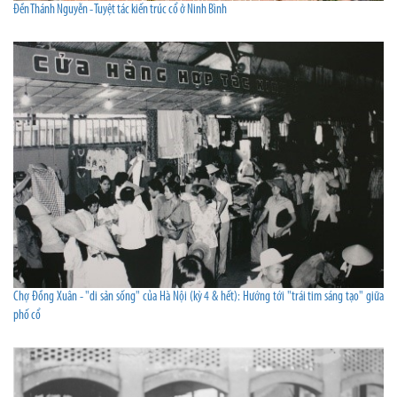
Đền Thánh Nguyễn - Tuyệt tác kiến trúc cổ ở Ninh Bình
Chợ Đồng Xuân - "di sản sống" của Hà Nội (kỳ 4 & hết): Hướng tới "trái tim sáng tạo" giữa
phố cổ