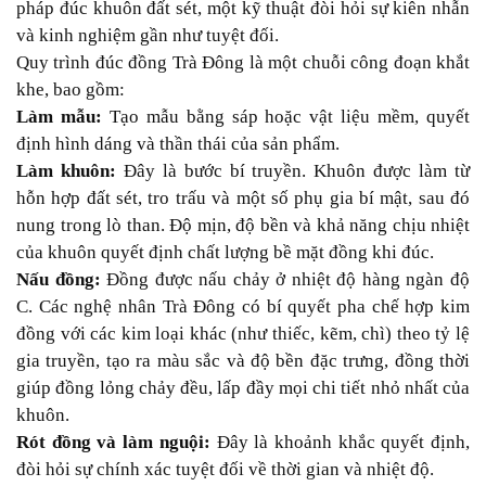
pháp đúc khuôn đất sét, một kỹ thuật đòi hỏi sự kiên nhẫn
và kinh nghiệm gần như tuyệt đối.
Quy trình đúc đồng Trà Đông là một chuỗi công đoạn khắt
khe, bao gồm:
Làm mẫu:
Tạo mẫu bằng sáp hoặc vật liệu mềm, quyết
định hình dáng và thần thái của sản phẩm.
Làm khuôn:
Đây là bước bí truyền. Khuôn được làm từ
hỗn hợp đất sét, tro trấu và một số phụ gia bí mật, sau đó
nung trong lò than. Độ mịn, độ bền và khả năng chịu nhiệt
của khuôn quyết định chất lượng bề mặt đồng khi đúc.
Nấu đồng:
Đồng được nấu chảy ở nhiệt độ hàng ngàn độ
C. Các nghệ nhân Trà Đông có bí quyết pha chế hợp kim
đồng với các kim loại khác (như thiếc, kẽm, chì) theo tỷ lệ
gia truyền, tạo ra màu sắc và độ bền đặc trưng, đồng thời
giúp đồng lỏng chảy đều, lấp đầy mọi chi tiết nhỏ nhất của
khuôn.
Rót đồng và làm nguội:
Đây là khoảnh khắc quyết định,
đòi hỏi sự chính xác tuyệt đối về thời gian và nhiệt độ.