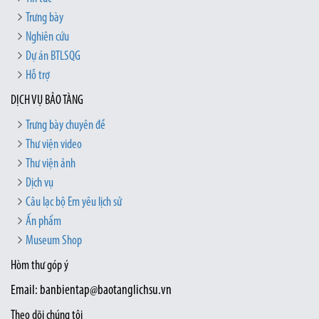
Trưng bày
Nghiên cứu
Dự án BTLSQG
Hỗ trợ
DỊCH VỤ BẢO TÀNG
Trưng bày chuyên đề
Thư viện video
Thư viện ảnh
Dịch vụ
Câu lạc bộ Em yêu lịch sử
Ấn phẩm
Museum Shop
Hòm thư góp ý
Email: banbientap@baotanglichsu.vn
Theo dõi chúng tôi