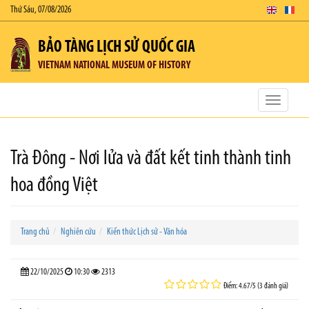
Thứ Sáu, 07/08/2026
BẢO TÀNG LỊCH SỬ QUỐC GIA
VIETNAM NATIONAL MUSEUM OF HISTORY
Toggle
navigatio
Trà Đông - Nơi lửa và đất kết tinh thành tinh
hoa đồng Việt
Trang chủ
Nghiên cứu
Kiến thức Lịch sử - Văn hóa
22/10/2025
10:30
2313
Điểm: 4.67/5 (3 đánh giá)