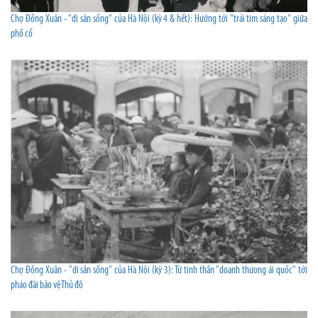
Chợ Đồng Xuân - "di sản sống" của Hà Nội (kỳ 4 & hết): Hướng tới "trái tim sáng tạo" giữa
phố cổ
Chợ Đồng Xuân - "di sản sống" của Hà Nội (kỳ 3): Từ tinh thần "doanh thương ái quốc" tới
pháo đài bảo vệ Thủ đô