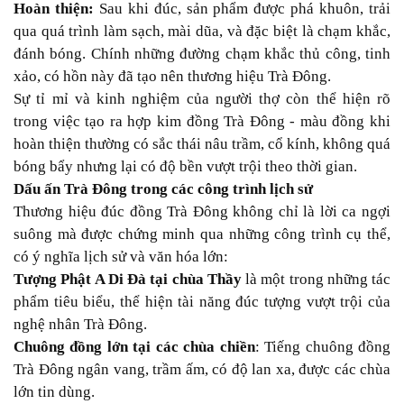
Hoàn thiện:
Sau khi đúc, sản phẩm được phá khuôn, trải
qua quá trình làm sạch, mài dũa, và đặc biệt là chạm khắc,
đánh bóng. Chính những đường chạm khắc thủ công, tinh
xảo, có hồn này đã tạo nên thương hiệu Trà Đông.
Sự tỉ mỉ và kinh nghiệm của người thợ còn thể hiện rõ
trong việc tạo ra hợp kim đồng Trà Đông - màu đồng khi
hoàn thiện thường có sắc thái nâu trầm, cổ kính, không quá
bóng bẩy nhưng lại có độ bền vượt trội theo thời gian.
Dấu ấn Trà Đông trong các công trình lịch sử
Thương hiệu đúc đồng Trà Đông không chỉ là lời ca ngợi
suông mà được chứng minh qua những công trình cụ thể,
có ý nghĩa lịch sử và văn hóa lớn:
Tượng Phật A Di Đà tại chùa Thầy
là một trong những tác
phẩm tiêu biểu, thể hiện tài năng đúc tượng vượt trội của
nghệ nhân Trà Đông.
Chuông đồng lớn tại các chùa chiền
: Tiếng chuông đồng
Trà Đông ngân vang, trầm ấm, có độ lan xa, được các chùa
lớn tin dùng.