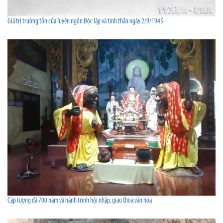
Giá trị trường tồn của Tuyên ngôn Độc lập và tinh thần ngày 2/9/1945
Cặp tượng đá 700 năm và hành trình hội nhập, giao thoa văn hóa