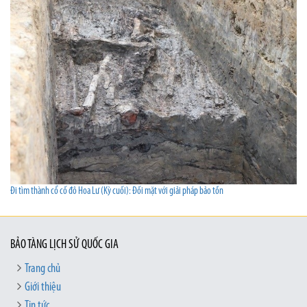
Đi tìm thành cổ cố đô Hoa Lư (Kỳ cuối): Đối mặt với giải pháp bảo tồn
BẢO TÀNG LỊCH SỬ QUỐC GIA
Trang chủ
Giới thiệu
Tin tức