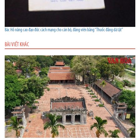
Bác Hồ nâng cao đạo đức cách mạng cho cán bộ, đảng viên bằng “Thuốc đắng dã tật”
BÀI VIẾT KHÁC