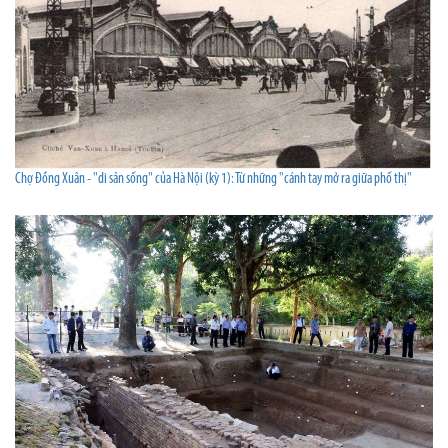
Chợ Đồng Xuân - "di sản sống" của Hà Nội (kỳ 1): Từ những "cánh tay mở ra giữa phố thị"