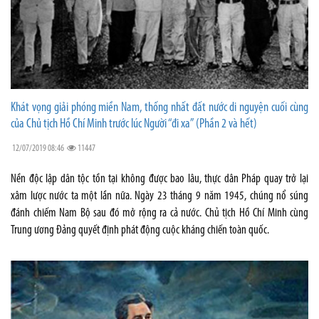
Khát vọng giải phóng miền Nam, thống nhất đất nước di nguyện cuối cùng
của Chủ tịch Hồ Chí Minh trước lúc Người “đi xa” (Phần 2 và hết)
12/07/2019 08:46
11447
Nền độc lập dân tộc tồn tại không được bao lâu, thực dân Pháp quay trở lại
xâm lược nước ta một lần nữa. Ngày 23 tháng 9 năm 1945, chúng nổ súng
đánh chiếm Nam Bộ sau đó mở rộng ra cả nước. Chủ tịch Hồ Chí Minh cùng
Trung ương Đảng quyết định phát động cuộc kháng chiến toàn quốc.