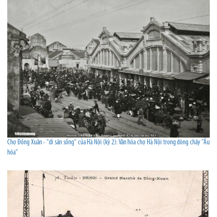
Chợ Đồng Xuân - "di sản sống" của Hà Nội (kỳ 2): Văn hóa chợ Hà Nội trong dòng chảy "Âu
hóa"