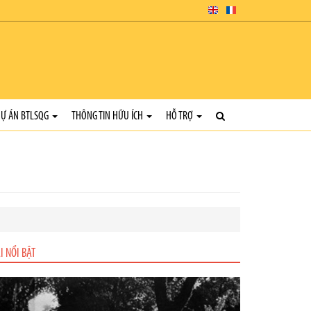
Ự ÁN BTLSQG
THÔNG TIN HỮU ÍCH
HỖ TRỢ
I NỔI BẬT