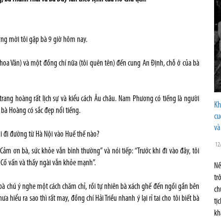
g mời tôi gặp bà 9 giờ hôm nay.
Khoa Văn) và một đồng chí nữa (tôi quên tên) đến cung An Định, chỗ ở của bà
rang hoàng rất lịch sự và kiểu cách Âu châu. Nam Phương có tiếng là người
Kh
 bà Hoàng có sắc đẹp nổi tiếng.
cu
và
ôi đi đường từ Hà Nội vào Huế thế nào?
12
: “Cảm ơn bà, sức khỏe vẫn bình thường” và nói tiếp: “Trước khi đi vào đây, tôi
 Cố vấn và thấy ngài vẫn khỏe mạnh”.
Nề
tr
 bà chú ý nghe một cách chăm chỉ, rồi tự nhiên bà xách ghế đến ngồi gần bên
ch
a hiểu ra sao thì rất may, đồng chí Hải Triều nhanh ý lại rỉ tai cho tôi biết bà
tị
kh