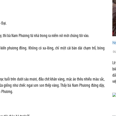
 Đại.
ây, thì bà Nam Phương từ nhà trong ra niềm nở mời chúng tôi vào.
Hé
g kiến phương đông. Không có xa-lông, chỉ một cái bàn dài chạm trổ, bóng
04
Lê
bi
dấ
trạc tuổi trên dưới sáu mươi, đầu chít khăn vàng, mặc áo thêu nhiều màu sắc,
vi
 giữa giống như chiếc ngai sơn son thếp vàng. Thấy bà Nam Phương đứng dậy,
am Phương.