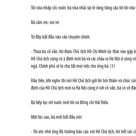
Tôi vừa nhắp cốc nước trà vừa nhắc lại rõ ràng từng câu lời tôi vừa 
Bà cảm ơn, vui vẻ.
Từ đây bắt đầu vào câu chuyện chính.
- Thưa bà cố vấn, tôi được Chủ tịch Hồ Chí Minh ủy thác vào gặp b
Hồ Chủ tịch cũng có ý định mời bà và các cháu ra Hà Nội ở cùng v
ngã. Chính phủ sẽ lo chu tất mọi việc cho ông bà. (1)
Đầu tiên, khi nghe tôi nói Hồ Chủ tịch gửi lời hỏi thăm và chúc sứ
định của Hồ Chủ tịch mời ra Hà Nội cùng ở với cố vấn, bà có vẻ 
Bà tiếp tục rót nước mời tôi và đồng chí Hải Triều.
Một lúc sau, bà mới bắt đầu nói:
- Tôi xin nhờ ông Bộ trưởng báo cáo với Hồ Chủ tịch, tôi hết sức 