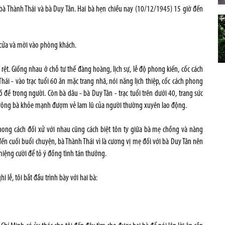
 bà Thành Thái và bà Duy Tân. Hai bà hẹn chiều nay (10/12/1945) 15 giờ đến
i cửa và mời vào phòng khách.
ệt. Giống nhau ở chỗ tư thế đàng hoàng, lịch sự, lễ độ phong kiến, cốc cách
ái - vào trạc tuổi 60 ăn mặc trang nhã, nói năng lịch thiệp, cốc cách phong
đề trong người. Còn bà dâu - bà Duy Tân - trạc tuổi trên dưới 40, trang sức
g trông bà khỏe mạnh đượm vẻ lam lũ của người thường xuyên lao động.
phong cách đối xử với nhau cũng cách biệt tôn ty giữa bà mẹ chồng và nàng
đến cuối buổi chuyện, bà Thành Thái vì là cương vị mẹ đối với bà Duy Tân nên
 miệng cười để tỏ ý đồng tình tán thưởng.
i lễ, tôi bắt đầu trình bày với hai bà: