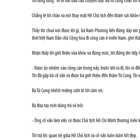
Tôi lúng túng. “Ai sẽ bắt đầu câu chuyện đây. Bà Từ Cung chào tôi 
Chẳng lẽ tôi chào và nói thay mặt Hồ Chủ tịch đến thăm sức khỏe 
Thấy tôi chưa nói được lời gì, bà Nam Phương liền đứng dậy xin
thời Việt Nam Dân chủ Cộng hòa đi công cán ở miền Nam, ghé thă
Nhận thấy lời giới thiệu vừa khéo và đúng mức, tôi đứng lên tiếp l
- Được ủy nhiệm vào công cán trong nầy, trước khi ra đi, tôi có 
Tôi đã gặp bà cố vấn và được bà giới thiệu đến thăm Từ Cung. Tôi 
Bà Từ Cung nhếch miệng cười tỏ lời cảm ơn.
Bà đưa tay mời dùng trà và hỏi:
- Ông cố vấn làm việc có được Chủ tịch Hồ Chí Minh thương mến
Tôi trả lời: quan hệ giữa Hồ Chủ tịch và cố vấn luôn luôn tốt đẹp.