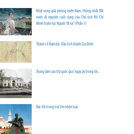
Khát vọng giải phóng miền Nam, thống nhất đất
nước di nguyện cuối cùng của Chủ tịch Hồ Chí
Minh trước lúc Người “đi xa” (Phần 1)
Thành cổ Nam bộ: Dấu tích thành Gia Định
Trung tâm Lưu trữ quốc gia I ngày ấy trong tôi...
Bác Hồ trong trái tim nhân loại