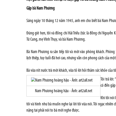
Gặp bà Nam Phương
Sáng ngày 10 tháng 12 năm 1945, anh em cho biết bà Nam Phươn
Đúng giờ hẹn, tôi và đồng chí Hải Triều (tức là đồng chí Nguyễn 
Từ Cung, mẹ Vĩnh Thụy, và bà Nam Phương.
Bà Nam Phương ra sân tiếp tôi và mời vào phòng khách. Phòng t
lịch thiệp, tuy tuổi đã hơi cao, nhưng vẫn còn phong cách của một
Bà vừa rót nước trà mời khách, vừa tỏ lời hỏi thăm sức khỏe của t
Tôi trả lời
có đến gặp
Nam Phương hoàng hậu - Ảnh: art2all.net
Khi tôi nói
tôi và hình như bà muốn nghe lại lời tôi vừa nói. Tôi ngạc nhiên chư
nặng tai phải nói to bà mới nghe được.