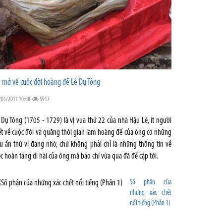
 mở về cuộc đời hoàng đế Lê Dụ Tông
/01/2011 10:08
5917
 Dụ Tông (1705 - 1729) là vị vua thứ 22 của nhà Hậu Lê, ít người
ết về cuộc đời và quãng thời gian làm hoàng đế của ông có những
u ấn thú vị đáng nhớ, chứ không phải chỉ là những thông tin về
ệc hoàn táng di hài của ông mà báo chí vừa qua đã đề cập tới.
Số phận của
những xác chết
nổi tiếng (Phần 1)