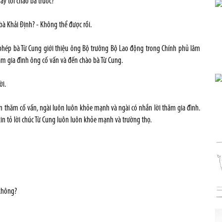
hay tôi chào bà trước?”
bà Khải Định? - Không thể được rồi.
 phép bà Từ Cung giới thiệu ông Bộ trưởng Bộ Lao động trong Chính phủ lâm
m gia đình ông cố vấn và đến chào bà Từ Cung.
ời.
đến thăm cố vấn, ngài luôn luôn khỏe mạnh và ngài có nhắn lời thăm gia đình.
xin tỏ lời chúc Từ Cung luôn luôn khỏe mạnh và trường thọ.
 không?