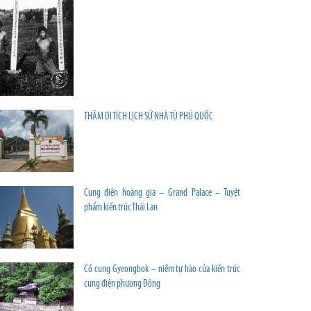
THĂM DI TÍCH LỊCH SỬ NHÀ TÙ PHÚ QUỐC
Cung điện hoàng gia – Grand Palace – Tuyệt
phẩm kiến trúc Thái Lan
Cố cung Gyeongbok – niềm tự hào của kiến trúc
cung điện phương Đông