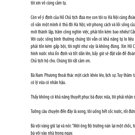
tôi xin vô cùng cảm tạ.
Còn về ý định của Hồ Chủ tịch đưa mẹ con tôi ra Hà Nội cùng đoàn t
cố vấn một mình ở thủ đô Hà Nội, với phong cách và lối sống c
mới thành lập, trăm công nghìn việc, phải tốn kém bao nhiêu! C
Với cuộc sống bình thường chúng tôi vẫn có khả năng tự lo liệ
phải tốn kém gấp bội, tôi nghĩ như vậy là không đúng. Xin Hồ 
hình nước nhà ổn định và tốt dần lên, bấy giờ sẽ đặt vấn đề đo
Chủ tịch hộ cho. Chúng tôi rất cảm ơn.
Bà Nam Phương thoái thác một cách khéo léo, lịch sự. Tuy thâm tâ
có lý vừa có nhân hậu.
Thấy không có khả năng thuyết phục bà được nữa, tôi phải nhận sẽ
Tưởng câu chuyện đến đây là xong, tôi uống hết cốc nước, rồi đứng
Bà vội vàng giữ lại và nói: “Mời ông Bộ trưởng nán lại một chốc, t
bà vội vào nhà trong ngay.