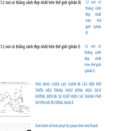
12 nơi có
thắng cảnh
đẹp nhất
trên thế
giới (phần
II)
12 nơi có
thắng cảnh
đẹp nhất
trên thế giới
(phần I)
PHÙ NAM, CHÂN LẠP, CHÀM VÀ CÁC ĐỀN THỜ
THIÊN HẬU TRONG HOẠT ĐỘNG MẬU DỊCH
ĐƯỜNG BIỂN VÀ SỰ XUẤT HIỆN CÁC THÀNH PHỐ
DUYÊN HẢI TẠI ĐÔNG NAM Á
Ảnh hiếm về hình phạt tội phạm thời nhà Thanh