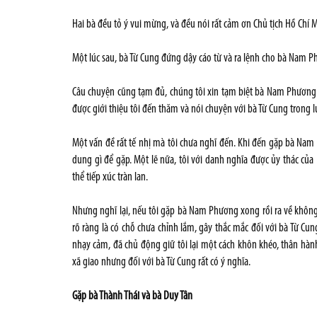
Hai bà đều tỏ ý vui mừng, và đều nói rất cảm ơn Chủ tịch Hồ Chí 
Một lúc sau, bà Từ Cung đứng dậy cáo từ và ra lệnh cho bà Nam Phư
Câu chuyện cũng tạm đủ, chúng tôi xin tạm biệt bà Nam Phương. Bà
được giới thiệu tôi đến thăm và nói chuyện với bà Từ Cung trong l
Một vấn đề rất tế nhị mà tôi chưa nghĩ đến. Khi đến gặp bà Nam 
dung gì để gặp. Một lẽ nữa, tôi với danh nghĩa được ủy thác của 
thể tiếp xúc tràn lan.
Nhưng nghĩ lại, nếu tôi gặp bà Nam Phương xong rồi ra về khôn
rõ ràng là có chỗ chưa chỉnh lắm, gây thắc mắc đối với bà Từ Cu
nhạy cảm, đã chủ động giữ tôi lại một cách khôn khéo, thân hành 
xã giao nhưng đối với bà Từ Cung rất có ý nghĩa.
Gặp bà Thành Thái và bà Duy Tân