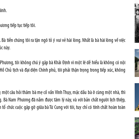
Minh.
ơng tiếp tục tiếp tôi.
 tiễn chúng tôi ra tận ngõ tỏ ý vui vẻ hài lòng. Nhất là bà hài lòng về việc
úc này.
Phương, tôi không chú ý gặp bà Khải Định vì một lẽ dễ hiểu là không có nội
Hồ Chủ tịch và đại diện Chính phủ, tôi phải thận trọng trong tiếp xúc, không
g một câu hỏi thăm bà mẹ cố vấn Vĩnh Thụy, mặc dầu bà ở cùng một nhà, thì
ng. Bà Nam Phương đã nắm được tâm lý này, và với bản chất người lịch thiệp,
tổ chức cuộc gặp gỡ giữa bà Từ Cung với tôi, tuy chỉ có tính chất hoàn toàn