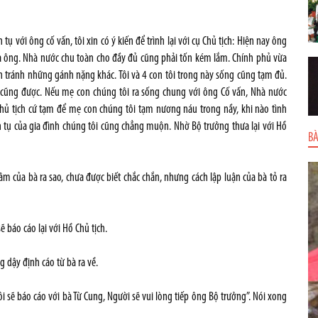
ụ với ông cố vấn, tôi xin có ý kiến để trình lại với cụ Chủ tịch: Hiện nay ông
ủa ông. Nhà nước chu toàn cho đầy đủ cũng phải tốn kém lắm. Chính phủ vừa
ần tránh những gánh nặng khác. Tôi và 4 con tôi trong này sống cũng tạm đủ.
u cũng được. Nếu mẹ con chúng tôi ra sống chung với ông Cố vấn, Nhà nước
Chủ tịch cứ tạm để mẹ con chúng tôi tạm nương náu trong nầy, khi nào tình
àn tụ của gia đình chúng tôi cũng chẳng muộn. Nhờ Bộ trưởng thưa lại với Hồ
BÀ
m của bà ra sao, chưa được biết chắc chắn, nhưng cách lập luận của bà tỏ ra
 báo cáo lại với Hồ Chủ tịch.
 dậy định cáo từ bà ra về.
ôi sẽ báo cáo với bà Từ Cung, Người sẽ vui lòng tiếp ông Bộ trưởng”. Nói xong