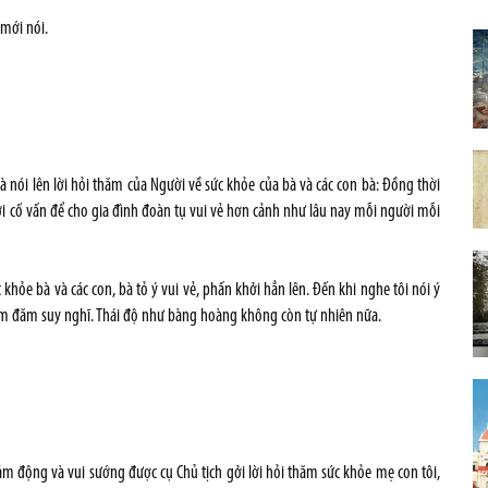
mới nói.
à nói lên lời hỏi thăm của Người về sức khỏe của bà và các con bà: Đồng thời
ới cố vấn để cho gia đình đoàn tụ vui vẻ hơn cảnh như lâu nay mỗi người mỗi
c khỏe bà và các con, bà tỏ ý vui vẻ, phấn khởi hẳn lên. Đến khi nghe tôi nói ý
đăm đăm suy nghĩ. Thái độ như bàng hoàng không còn tự nhiên nữa.
cảm động và vui sướng được cụ Chủ tịch gởi lời hỏi thăm sức khỏe mẹ con tôi,