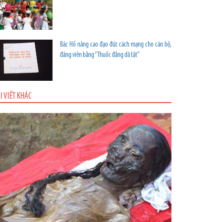
Bác Hồ nâng cao đạo đức cách mạng cho cán bộ,
đảng viên bằng “Thuốc đắng dã tật”
I VIẾT KHÁC