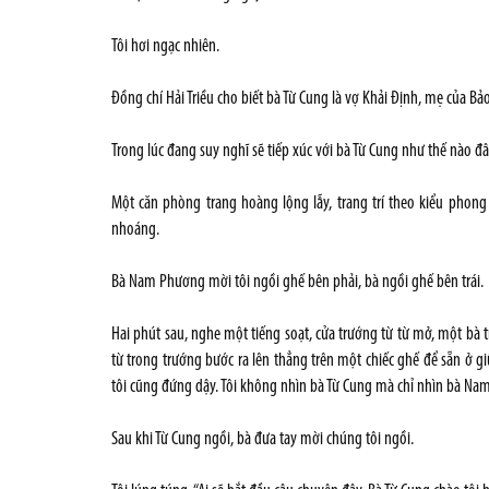
Tôi hơi ngạc nhiên.
Đồng chí Hải Triều cho biết bà Từ Cung là vợ Khải Định, mẹ của Bảo
Trong lúc đang suy nghĩ sẽ tiếp xúc với bà Từ Cung như thế nào đ
Một căn phòng trang hoàng lộng lẫy, trang trí theo kiểu phon
nhoáng.
Bà Nam Phương mời tôi ngồi ghế bên phải, bà ngồi ghế bên trái.
Hai phút sau, nghe một tiếng soạt, cửa trướng từ từ mở, một bà 
từ trong trướng bước ra lên thẳng trên một chiếc ghế để sẵn ở
tôi cũng đứng dậy. Tôi không nhìn bà Từ Cung mà chỉ nhìn bà N
Sau khi Từ Cung ngồi, bà đưa tay mời chúng tôi ngồi.