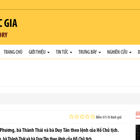
C GIA
ORY
TRANG CHỦ
GIỚI THIỆU
TIN TỨC
TRƯNG BÀY
NGHIÊN CỨU
D
BÀ
Điểm: 0/5 (0 đánh giá)
 Phương, bà Thành Thái và bà Duy Tân theo lệnh của Hồ Chủ tịch.
g,
bà Thành Thái và bà Duy Tân
theo lệnh của Hồ Chủ tịch.