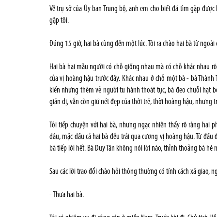
Về trụ sở của Ủy ban Trung bộ, anh em cho biết đã tìm gặp được
gặp tôi.
Đúng 15 giờ, hai bà cùng đến một lúc. Tôi ra chào hai bà từ ngoà
Hai bà hai mẫu người có chỗ giống nhau mà có chỗ khác nhau rõ r
của vị hoàng hậu trước đây. Khác nhau ở chỗ một bà - bà Thành Th
kiến nhưng thêm vẻ người tu hành thoát tục, bà đeo chuỗi hạt bồ 
giản dị, vẫn còn giữ nét đẹp của thời trẻ, thời hoàng hậu, nhưn
Tôi tiếp chuyện với hai bà, nhưng ngạc nhiên thấy rõ ràng hai 
dâu, mặc dầu cả hai bà đều trải qua cương vị hoàng hậu. Từ đầu 
bà tiếp lời hết. Bà Duy Tân không nói lời nào, thỉnh thoảng bà hé
Sau các lời trao đổi chào hỏi thông thường có tính cách xã giao, ngh
- Thưa hai bà.