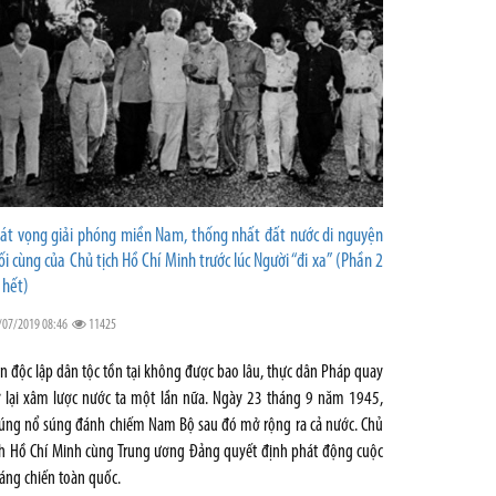
át vọng giải phóng miền Nam, thống nhất đất nước di nguyện
ối cùng của Chủ tịch Hồ Chí Minh trước lúc Người “đi xa” (Phần 2
 hết)
/07/2019 08:46
11425
n độc lập dân tộc tồn tại không được bao lâu, thực dân Pháp quay
ở lại xâm lược nước ta một lần nữa. Ngày 23 tháng 9 năm 1945,
úng nổ súng đánh chiếm Nam Bộ sau đó mở rộng ra cả nước. Chủ
ch Hồ Chí Minh cùng Trung ương Đảng quyết định phát động cuộc
áng chiến toàn quốc.