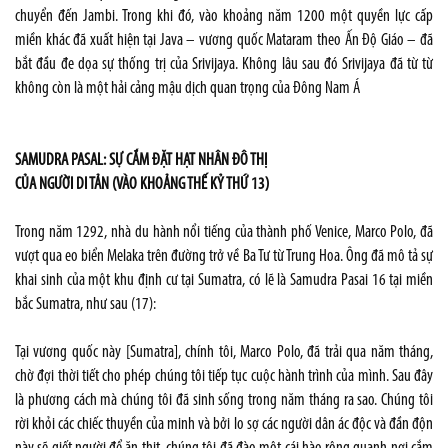
chuyển đến Jambi. Trong khi đó, vào khoảng năm 1200 một quyền lực cấp
miền khác đã xuất hiện tại Java – vương quốc Mataram theo Ấn Độ Giáo – đã
bắt đầu đe dọa sự thống trị của Srivijaya. Không lâu sau đó Srivijaya đã từ từ
không còn là một hải cảng mậu dịch quan trọng của Đông Nam Á
SAMUDRA PASAL: SỰ CẮM ĐẶT HẠT NHÂN ĐÔ THỊ
CỦA NGƯỜI DI TẢN (VÀO KHOẢNG THẾ KỶ THỨ 13)
Trong năm 1292, nhà du hành nổi tiếng của thành phố Venice, Marco Polo, đã
vượt qua eo biển Melaka trên đường trở về Ba Tư từ Trung Hoa. Ông đã mô tả sự
khai sinh của một khu định cư tại Sumatra, có lẽ là Samudra Pasai 16 tại miền
bắc Sumatra, như sau (17):
Tại vương quốc này [Sumatra], chính tôi, Marco Polo, đã trải qua năm tháng,
chờ đợi thời tiết cho phép chúng tôi tiếp tục cuộc hành trình của mình. Sau đây
là phương cách mà chúng tôi đã sinh sống trong năm tháng ra sao. Chúng tôi
rời khỏi các chiếc thuyền của minh và bởi lo sợ các người dân ác độc và đần độn