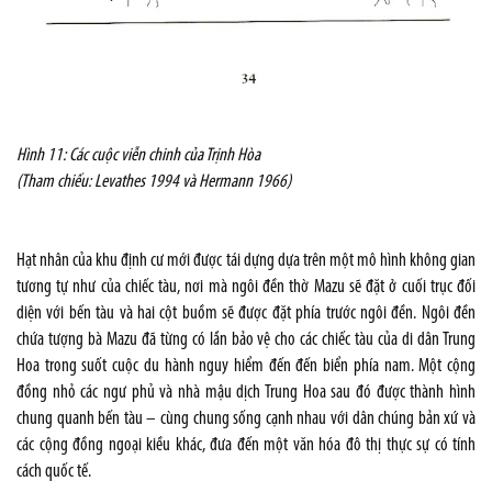
Hình 11: Các cuộc viễn chinh của Trịnh Hòa
(Tham chiếu: Levathes 1994 và Hermann 1966)
Hạt nhân của khu định cư mới được tái dựng dựa trên một mô hình không gian
tương tự như của chiếc tàu, nơi mà ngôi đền thờ Mazu sẽ đặt ở cuối trục đối
diện với bến tàu và hai cột buồm sẽ được đặt phía trước ngôi đền. Ngôi đền
chứa tượng bà Mazu đã từng có lần bảo vệ cho các chiếc tàu của di dân Trung
Hoa trong suốt cuộc du hành nguy hiểm đến đến biển phía nam. Một cộng
đồng nhỏ các ngư phủ và nhà mậu dịch Trung Hoa sau đó được thành hình
chung quanh bến tàu – cùng chung sống cạnh nhau với dân chúng bản xứ và
các cộng đồng ngoại kiều khác, đưa đến một văn hóa đô thị thực sự có tính
cách quốc tế.