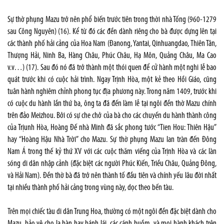
Sự thờ phụng Mazu trở nên phổ biến trước tiên trong thời nhà Tống (960-1279
sau Công Nguyên) (16). Kể từ đó các đền dành riêng cho bà được dựng lên tại
các thành phố hải cảng của Hoa Nam (Đanong, Yantai, Qinhuangdao, Thiên Tân,
Thượng Hải, Ninh Ba, Hàng Châu, Phúc Châu, Hạ Môn, Quảng Châu, Ma Cao
v.v…) (17). Sau đó nó đã trở thành một thói quen để cử hành một nghi lễ bao
quát trước khi có cuộc hải trình. Ngay Trịnh Hòa, một kẻ theo Hồi Giáo, cũng
tuân hành nghiêm chỉnh phong tục địa phương này. Trong năm 1409, trước khi
có cuộc du hành lần thứ ba, ông ta đã đến làm lễ tại ngôi đền thờ Mazu chính
trên đảo Meizhou. Bởi có sự che chở của bà cho các chuyến du hành thành công
của Trịunh Hòa, Hoàng Đế nhà Minh đã sắc phong tước “Tien Hou: Thiên Hậu”
hay “Hoàng Hậu Nhà Trời” cho Mazu. Sự thờ phụng Mazu lan tràn đến Đông
Nam Á trong thế kỷ thứ XV với các cuộc thăm viếng của Trịnh Hòa và các làn
sóng di dân nhập cảnh (đặc biệt các người Phúc Kiến, Triều Châu, Quảng Đông,
và Hải Nam). Đền thờ bà đã trở nên thành tố đầu tiên và chính yếu lâu đời nhất
tại nhiều thành phố hải cảng trong vùng này, dọc theo bến tàu.
Trên mọi chiếc tàu di dân Trung Hoa, thường có một ngôi đền đặc biệt dành cho
Mazu, bảo vệ cho la bàn hay bánh lái, các cánh buồm, và mọi hành khách trên