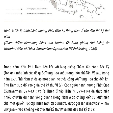
Hình 4: Các lộ trình hành hương Phật Giáo tại Đông Nam Á vào đầu thế kỷ thứ
năm
(Tham chiếu: Hermann, Alber and Norton Ginsburg (đồng chủ biên), An
Historical Atlas of China. Amsterdam: Djambatan NV Publishing, 1966)
Trong năm 270, Phù Nam liên kết với láng giềng Chàm tấn công Bắc Kỳ
(Tonkin), một tỉnh của đế quốc Trung Hoa suốt trong thời nhà Tấn. Về sau, trong
năm 357, Phù Nam thiết lập một quan hệ triều cống với Trung Hoa cho đến khi
Phù Nam sụp đổ vào giữa thế kỷ thứ VI (9). Các người hành huơng Phật Giáo
(Gunavarman, 397-431; và Fa Hsien (Pháp Hiển ?), 399-414) đã thực hiện
nhiều chuyến du hành vòng quanh Đông Nam Á đã chứng kiến sự xuất hiện
của một quyền lực cấp miền mới tại Sumatra, được gọi là “Yavadvipa” – hay
Srivijaya – vào khoảng kết thúc thế kỷ thứ IV và nửa đầu thế kỷ thứ V.