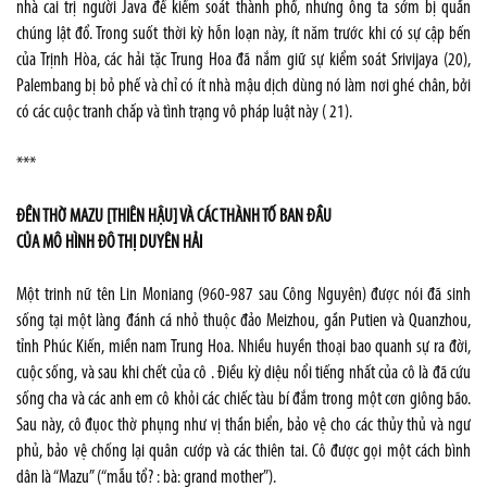
nhà cai trị người Java để kiểm soát thành phố, nhưng ông ta sớm bị quần
chúng lật đổ. Trong suốt thời kỳ hỗn loạn này, ít năm trước khi có sự cập bến
của Trịnh Hòa, các hải tặc Trung Hoa đã nắm giữ sự kiểm soát Srivijaya (20),
Palembang bị bỏ phế và chỉ có ít nhà mậu dịch dùng nó làm nơi ghé chân, bởi
có các cuộc tranh chấp và tình trạng vô pháp luật này ( 21).
***
ĐỀN THỜ MAZU [THIÊN HẬU] VÀ CÁC THÀNH TỐ BAN ĐẦU
CỦA MÔ HÌNH ĐÔ THỊ DUYÊN HẢI
Một trinh nữ tên Lin Moniang (960-987 sau Công Nguyên) được nói đã sinh
sống tại một làng đánh cá nhỏ thuộc đảo Meizhou, gần Putien và Quanzhou,
tỉnh Phúc Kiến, miền nam Trung Hoa. Nhiều huyền thoại bao quanh sự ra đời,
cuộc sống, và sau khi chết của cô . Điều kỳ diệu nổi tiếng nhất của cô là đã cứu
sống cha và các anh em cô khỏi các chiếc tàu bí đắm trong một cơn giông bão.
Sau này, cô đụoc thờ phụng như vị thần biển, bảo vệ cho các thủy thủ và ngư
phủ, bảo vệ chống lại quân cướp và các thiên tai. Cô được gọi một cách bình
dân là “Mazu” (“mẫu tổ? : bà: grand mother”).