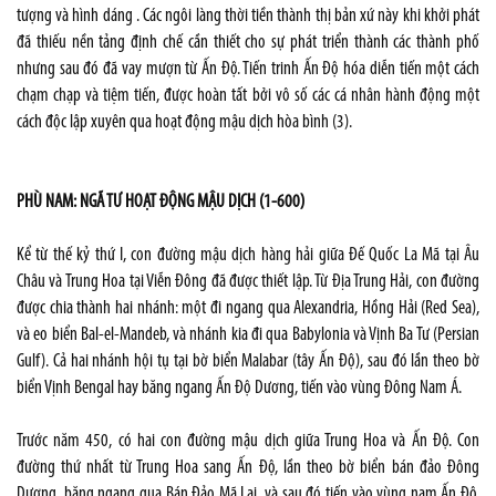
tượng và hình dáng . Các ngôi làng thời tiền thành thị bản xứ này khi khởi phát
đã thiếu nền tảng định chế cần thiết cho sự phát triển thành các thành phố
nhưng sau đó đã vay mượn từ Ấn Độ. Tiến trinh Ấn Độ hóa diễn tiến một cách
chạm chạp và tiệm tiến, được hoàn tất bởi vô số các cá nhân hành động một
cách độc lập xuyên qua hoạt động mậu dịch hòa bình (3).
PHÙ NAM: NGÃ TƯ HOẠT ĐỘNG MẬU DỊCH (1-600)
Kể từ thế kỷ thứ I, con đường mậu dịch hàng hải giữa Đế Quốc La Mã tại Âu
Châu và Trung Hoa tại Viễn Đông đã được thiết lập. Từ Địa Trung Hải, con đường
được chia thành hai nhánh: một đi ngang qua Alexandria, Hồng Hải (Red Sea),
và eo biển Bal-el-Mandeb, và nhánh kia đi qua Babylonia và Vịnh Ba Tư (Persian
Gulf). Cả hai nhánh hội tụ tại bờ biển Malabar (tây Ấn Độ), sau đó lần theo bờ
biển Vịnh Bengal hay băng ngang Ấn Độ Dương, tiến vào vùng Đông Nam Á.
Trước năm 450, có hai con đường mậu dịch giữa Trung Hoa và Ấn Độ. Con
đường thứ nhất từ Trung Hoa sang Ấn Độ, lần theo bờ biển bán đảo Đông
Dương, băng ngang qua Bán Đảo Mã Lai, và sau đó tiến vào vùng nam Ấn Độ.