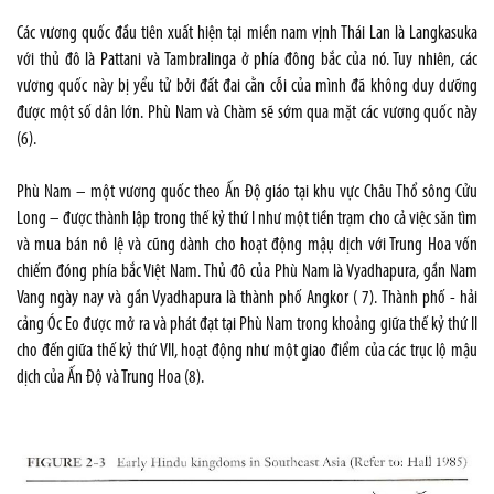
Các vương quốc đầu tiên xuất hiện tại miền nam vịnh Thái Lan là Langkasuka
với thủ đô là Pattani và Tambralinga ở phía đông bắc của nó. Tuy nhiên, các
vương quốc này bị yểu tử bởi đất đai cằn cỗi của mình đã không duy dưỡng
được một số dân lớn. Phù Nam và Chàm sẽ sớm qua mặt các vương quốc này
(6).
Phù Nam – một vương quốc theo Ấn Độ giáo tại khu vực Châu Thổ sông Cửu
Long – được thành lập trong thế kỷ thứ I như một tiền trạm cho cả việc săn tìm
và mua bán nô lệ và cũng dành cho hoạt động mậụ dịch với Trung Hoa vốn
chiếm đóng phía bắc Việt Nam. Thủ đô của Phù Nam là Vyadhapura, gần Nam
Vang ngày nay và gần Vyadhapura là thành phố Angkor ( 7). Thành phố - hải
cảng Óc Eo được mở ra và phát đạt tại Phù Nam trong khoảng giữa thế kỷ thứ II
cho đến giữa thế kỷ thứ VII, hoạt động như một giao điểm của các trục lộ mậu
dịch của Ấn Độ và Trung Hoa (8).