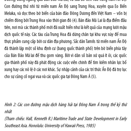
Con đường thứ nhì từ miền nam Ấn Độ sang Trung Hoa, xuyên qua Eo Biển
Melaka, và dọc theo bờ biển của bán đảo Đông Dương đến Việt Nam – vốn bị
chiếm đóng bởi Trung Hoa vào thời gian đó (4). Bán đảo Mã Lai là địa điểm đầu
tiên, nơi mà các thành phố mới đã xuất hiển như là kết quả của mạng lưới mậu
dịch quốc tế này. Các tàu của Trung Hoa đã dừng chân tại khu vực này để mua
thực phẩm cung cấp bởi cư dân địa phương. Sắc dân Tamils từ miền nam Ấn Độ
đã thành lập một số khu định cư (bang quốc thành phố) trên bờ biển phía tây
của Bán Đảo Mã lai để thu gom vàng. Bởi vì dân số bản xứ quá ít ỏi, các quốc
gia-thành phố này đã phát động các cuộc viễn chinh để tìm kiếm nhân lực bổ
xung hay các nô lệ ở các nơi khác. Sự nhập cảnh của các trí thức Ấn Độ đã trợ lục
cho sự củng cố ngai vua và các quốc gia tại Đông Nam Á (5).
Hình 2: Các con đường mậu dịch hàng hải tại Đông Nam Á trong thế kỷ thứ
nhất
(Tham chiếu: Hall, Kenneth R.) Maritime Trade and State Development in Early
Southeast Asia. Honolulu: University of Hawaii Press, 1985)