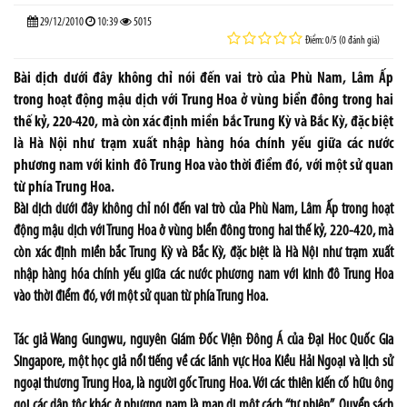
29/12/2010
10:39
5015
Điểm: 0/5 (0 đánh giá)
Bài dịch dưới đây không chỉ nói đến vai trò của Phù Nam, Lâm Ấp
trong hoạt động mậu dịch với Trung Hoa ở vùng biển đông trong hai
thế kỷ, 220-420, mà còn xác định miền bắc Trung Kỳ và Bắc Kỳ, đặc biệt
là Hà Nội như trạm xuất nhập hàng hóa chính yếu giữa các nước
phương nam với kinh đô Trung Hoa vào thời điểm đó, với một sử quan
từ phía Trung Hoa.
Bài dịch dưới đây không chỉ nói đến vai trò của Phù Nam, Lâm Ấp trong hoạt
động mậu dịch với Trung Hoa ở vùng biển đông trong hai thế kỷ, 220-420, mà
còn xác định miền bắc Trung Kỳ và Bắc Kỳ, đặc biệt là Hà Nội như trạm xuất
nhập hàng hóa chính yếu giữa các nước phương nam với kinh đô Trung Hoa
vào thời điểm đó, với một sử quan từ phía Trung Hoa.
Tác giả Wang Gungwu, nguyên Giám Đốc Viện Đông Á của Đại Hoc Quốc Gia
Singapore, một học giả nổi tiếng về các lãnh vực Hoa Kiều Hải Ngoại và lịch sử
ngoại thương Trung Hoa, là người gốc Trung Hoa. Với các thiên kiến cố hữu ông
gọi các dân tộc khác ở phương nam là man di một cách “tự nhiên”. Quyển sách