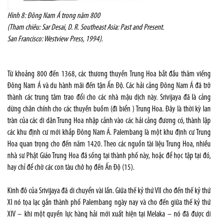
Hình 8: Đông Nam Á trong năm 800
(Tham chiêu: Sar Desai, D. R. Southeast Asia: Past and Present.
San Francisco: Westview Press, 1994).
Từ khoảng 800 đến 1368, các thương thuyền Trung Hoa bắt đầu thăm viếng
Đông Nam Á và du hành mãi đến tận Ấn Độ. Các hải cảng Đông Nam Á đã trở
thành các trung tâm trao đổi cho các nhà mậu dịch này. Srivijaya đã là cảng
dừng chân chính cho các thuyền buồm (đi biển ) Trung Hoa. Đây là thời kỳ lan
tràn của các di dân Trung Hoa nhập cảnh vào các hải cảng đương có, thành lập
các khu định cư mới khắp Đông Nam Á. Palembang là một khu định cư Trung
Hoa quan trọng cho đến năm 1420. Theo các nguồn tài liệu Trung Hoa, nhiều
nhà sư Phật Giáo Trung Hoa đã sống tại thành phố này, hoặc để học tập tại đó,
hay chỉ để chờ các con tàu chở họ đến Ấn Độ (15).
Kinh đô của Srivijaya đã di chuyển vài lần. Giữa thế kỷ thứ VII cho đến thế kỷ thứ
XI nó tọa lạc gần thành phố Palembang ngày nay và cho đến giữa thế kỷ thứ
XIV – khi một quyền lực hàng hải mới xuất hiện tại Melaka – nó đã được di