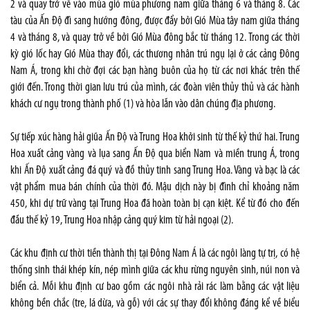
2 và quay trở về vào mùa gió mùa phương nam giữa tháng 6 và tháng 8. Các
tàu của Ấn Độ đì sang hướng đông, được đẩy bởi Gió Mùa tây nam giữa tháng
4 và tháng 8, và quay trở về bởi Gió Mùa đông bắc từ tháng 12. Trong các thời
kỳ gió lốc hay Gió Mùa thay đổi, các thương nhân trú ngụ lại ở các cảng Đông
Nam Á, trong khi chờ đợi các bạn hàng buôn của họ từ các nơi khác trên thế
giới đến. Trong thời gian lưu trú của mình, các đoàn viên thủy thủ và các hành
khách cư ngụ trong thành phố (1) và hòa lẫn vào dân chúng địa phương.
Sự tiếp xúc hàng hải giũa Ấn Độ và Trung Hoa khởi sinh từ thế kỷ thứ hai. Trung
Hoa xuất cảng vàng và lụa sang Ấn Độ qua biển Nam và miền trung Á, trong
khi Ấn Độ xuất cảng đá quý và đồ thủy tinh sang Trung Hoa. Vàng và bạc là các
vật phẩm mua bán chính của thời đó. Mậu dịch này bị đình chỉ khoảng năm
450, khi dự trữ vàng tại Trung Hoa đã hoàn toàn bị cạn kiệt. Kể từ đó cho đến
đầu thế kỷ 19, Trung Hoa nhập cảng quý kim từ hải ngoại (2).
Các khu định cư thời tiền thành thị tại Đông Nam Á là các ngôi làng tự trị, có hệ
thống sinh thái khép kín, nép mình giữa các khu rừng nguyên sinh, núi non và
biển cả. Mỗi khu định cư bao gồm các ngôi nhà rải rác làm bằng các vật liệu
không bền chắc (tre, lá dừa, và gỗ) với các sự thay đổi không đáng kể về biểu