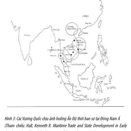
Hình 3: Các Vương Quốc chịu ảnh hưởng Ấn Độ thời ban sơ tại Đông Nam Á
(Tham chiếu: Hall, Kenneth R. Maritime Trade and State Development in Early