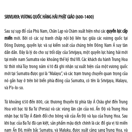
SRIVIJAYA: VƯƠNG QUỐC HÀNG HẢI PHẬT GIÁO (600-1400)
Sau sự sụp đổ của Phù Nam, Chân Lạp và Chàm xuất hiện như các
quyền lực cấp
miền
mới. Bởi có các sự tranh chấp nội bộ liên tục giữa các vương quốc tại
Đông Dương, quyền lực và sự kiểm soát của chúng trên Đông Nam Á suy tàn
dần dần. Đây là lý do cho sự trổi dậy của Srivijaya, một quyền lực hàng hải mới
tại miền nam Sumatra vào khoảng thế kỷ thứ VII. Các khách du hành Trung Hoa
từ thời nhà Tùy trong năm 610 đã ghi nhận sự xuất hiện của một vương quốc
mới tại Sumatra được gọi là “Malayu”, và các trạm trung chuyển quan trọng của
nó gần hay ở trên bờ biển phía đông của Sumatra, có tên là Srivijaya, Malayu,
và P’o-lo-so.
Từ khoảng 650 đến 800, các thương thuyền từ phía tây Á Châu ghé đến Trung
Hoa với bạc từ Ba Tư (Persia) và các vùng lân cận của nó. Ấn Độ và Trung Hoa
nhận bạc từ Tây Á đánh đổi cho bông vải của Ấn Độ và lụa của Trung Hoa. Sau
khi bạc của Ba Tư đã cạn kiệt, sản phẩm mậu dịch chính là các đồ gia vị từ miền
nam Ấn Độ, miền bắc Sumatra, và Maluku, được xuất cảng sang Trung Hoa, và