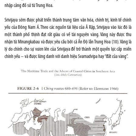
nhập cảng đồ sứ từ Trung Hoa.
Srivijaya sớm được phát triển thành trung tâm văn hóa, chính trị, kinh tế chính
yếu của Đông Nam Á. Theo các nguồn tài liệu của Ả Rập, Srivijaya vào lúc đó là
một thành phố thịnh đạt rất giàu có về tài nguyên vàng. Vàng này được thu
nhận từ Minangkabau và được yêu cầu bởi cả Ấn Độ lẫn Trung Hoa (10). Vàng là
lý do chính cho sự vươn lên của Srivijaya để trở thành một quyền lực cấp miền
chính yếu – và được lừng danh với danh hiệu Svarnadvipa hay “đất của vàng”.