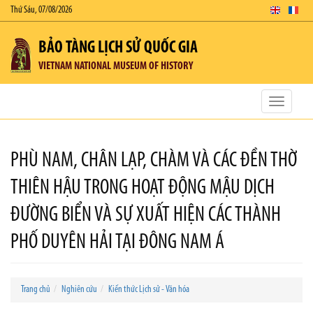
Thứ Sáu, 07/08/2026
BẢO TÀNG LỊCH SỬ QUỐC GIA
VIETNAM NATIONAL MUSEUM OF HISTORY
Toggle
navigatio
PHÙ NAM, CHÂN LẠP, CHÀM VÀ CÁC ĐỀN THỜ
THIÊN HẬU TRONG HOẠT ĐỘNG MẬU DỊCH
ĐƯỜNG BIỂN VÀ SỰ XUẤT HIỆN CÁC THÀNH
PHỐ DUYÊN HẢI TẠI ĐÔNG NAM Á
Trang chủ
Nghiên cứu
Kiến thức Lịch sử - Văn hóa