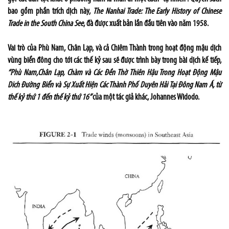
bao gồm phần trích dịch này,
The Nanhai Trade: The Early History of Chinese
Trade in the South China See
, đà được xuất bản lần đầu tiên vào năm 1958.
Vai trò của Phù Nam, Chân Lạp, và cả Chiêm Thành trong hoạt động mậu dịch
vùng biển đông cho tới các thế kỷ sau sẽ được trình bày trong bài dịch kế tiếp,
“Phù Nam,Chân Lạp, Chàm và Các Đền Thờ Thiên Hậu Trong Hoạt Động Mậu
Dich Đường Biển và Sự Xuất Hiện Các Thành Phố Duyên Hải Tại Đông Nam Á, từ
thế kỷ thứ 1 đến thế kỷ thứ 16”
của một tác giả khác, Johannes Widodo.