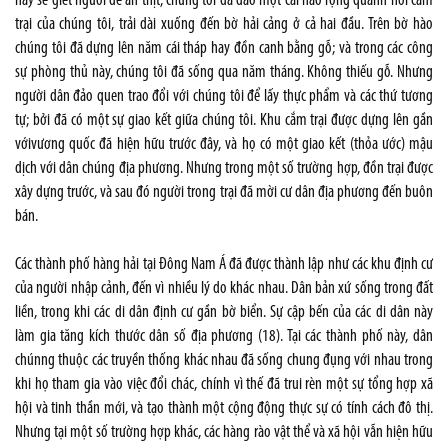
này sẽ giết người để ăn thịt, chúng tôi đã đào một cái hào rộng quanh nơi cắm
trại của chúng tôi, trải dài xuống đến bờ hải cảng ở cả hai đầu. Trên bờ hào
chúng tôi đã dựng lên năm cái tháp hay đồn canh bằng gỗ; và trong các công
sự phòng thủ này, chúng tôi đã sống qua năm tháng. Không thiếu gỗ. Nhưng
người dân đảo quen trao đổi với chúng tôi để lấy thực phẩm và các thứ tương
tự; bởi đã có một sự giao kết giữa chúng tôi. Khu cắm trại được dựng lên gần
vớivương quốc đã hiện hữu trước đây, và họ có một giao kết (thỏa ước) mậu
dịch với dân chúng địa phương. Nhưng trong một số trường hợp, đồn trại được
xây dựng trước, và sau đó người trong trại đã mời cư dân địa phương đến buôn
bán.
Các thành phố hàng hải tại Đông Nam Á đã được thành lập như các khu định cư
của người nhập cảnh, đến vì nhiều lý do khác nhau. Dân bản xứ sống trong đất
liền, trong khi các di dân định cư gần bờ biển. Sự cập bến của các di dân này
làm gia tăng kích thước dân số địa phương (18). Tại các thành phố này, dân
chúnng thuộc các truyền thống khác nhau đã sống chung đụng với nhau trong
khi họ tham gia vào việc đổi chác, chính vì thế đã trui rèn một sự tổng hợp xã
hội và tinh thần mới, và tạo thành một cộng động thực sự có tính cách đô thị.
Nhưng tại một số trường hợp khác, các hàng rào vật thể và xã hội vẫn hiện hữu