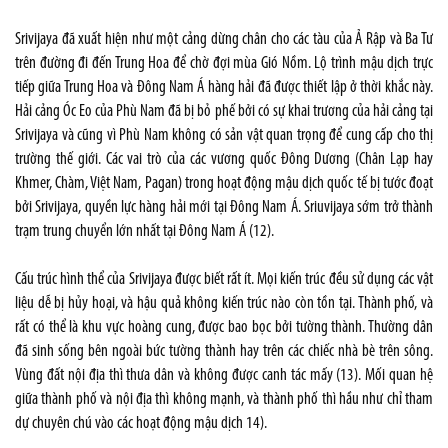
Srivijaya đã xuất hiện như một cảng dừng chân cho các tàu của Ả Rập và Ba Tư
trên đường đi đến Trung Hoa để chờ đợi mùa Gió Nồm. Lộ trình mậu dịch trực
tiếp giữa Trung Hoa và Đông Nam Á hàng hải đã được thiết lập ở thời khắc này.
Hải cảng Óc Eo của Phù Nam đã bị bỏ phế bởi có sự khai trương của hải cảng tại
Srivijaya và cũng vì Phù Nam không có sản vật quan trọng để cung cấp cho thị
trường thế giới. Các vai trò của các vương quốc Đông Dương (Chân Lạp hay
Khmer, Chàm, Việt Nam, Pagan) trong hoạt động mậu dịch quốc tế bị tước đoạt
bởi Srivijaya, quyền lực hàng hải mới tại Đông Nam Á. Sriuvijaya sớm trở thành
trạm trung chuyển lớn nhất tại Đông Nam Á (12).
Cấu trúc hình thể của Srivijaya được biết rất ít. Mọi kiến trúc đều sử dụng các vật
liệu dễ bị hủy hoại, và hậu quả không kiến trúc nào còn tồn tại. Thành phố, và
rất có thể là khu vực hoàng cung, được bao bọc bởi tường thành. Thường dân
đã sinh sống bên ngoài bức tường thành hay trên các chiếc nhà bè trên sông.
Vùng đất nội địa thì thưa dân và không được canh tác mấy (13). Mối quan hệ
giữa thành phố và nội địa thì không mạnh, và thành phố thì hầu như chỉ tham
dự chuyên chú vào các hoạt động mậu dịch 14).