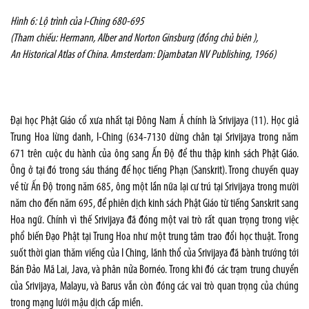
Hình 6: Lộ trình của I-Ching 680-695
(Tham chiếu: Hermann, Alber and Norton Ginsburg (đồng chủ biên ),
An Historical Atlas of China. Amsterdam: Djambatan NV Publishing, 1966)
Đại học Phật Giáo cổ xưa nhất tại Đông Nam Á chính là Srivijaya (11). Học giả
Trung Hoa lừng danh, I-Ching (634-7130 dừng chân tại Srivijaya trong năm
671 trên cuộc du hành của ông sang Ấn Độ để thu thập kinh sách Phật Giáo.
Ông ở tại đó trong sáu tháng để học tiếng Phạn (Sanskrit). Trong chuyến quay
về từ Ấn Độ trong năm 685, ông một lần nữa lại cư trú tại Srivijaya trong mười
năm cho đến năm 695, để phiên dịch kinh sách Phật Giáo từ tiếng Sanskrit sang
Hoa ngữ. Chính vì thế Srivijaya đã đóng một vai trò rất quan trọng trong việc
phổ biến Đạo Phật tại Trung Hoa như một trung tâm trao đổi học thuật. Trong
suốt thời gian thăm viếng của I Ching, lãnh thổ của Srivijaya đã bành trướng tới
Bán Đảo Mã Lai, Java, và phân nửa Bornéo. Trong khi đó các trạm trung chuyển
của Srivijaya, Malayu, và Barus vẫn còn đóng các vai trò quan trọng của chúng
trong mạng lưới mậu dịch cấp miền.