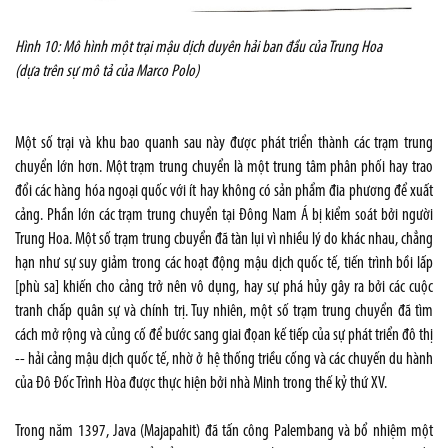
Hình 10: Mô hình một trại mậu dịch duyên hải ban đầu của Trung Hoa
(dựa trên sự mô tả của Marco Polo)
Một số trại và khu bao quanh sau này được phát triển thành các trạm trung
chuyển lớn hơn. Một trạm trung chuyển là một trung tâm phân phối hay trao
đổi các hàng hóa ngoại quốc với ít hay không có sản phẩm đia phương để xuất
cảng. Phần lớn các trạm trung chuyển tại Đông Nam Á bị kiểm soát bởi người
Trung Hoa. Một số trạm trung cbuyển đã tàn lụi vì nhiều lý do khác nhau, chẳng
hạn như sự suy giảm trong các hoạt động mậu dịch quốc tế, tiến trình bồi lấp
[phù sa] khiến cho cảng trở nên vô dụng, hay sự phá hủy gây ra bởi các cuộc
tranh chấp quân sự và chính trị. Tuy nhiên, một số trạm trung chuyển đã tìm
cách mở rộng và củng cố để bước sang giai đọan kế tiếp của sự phát triển đô thị
-- hải cảng mậu dịch quốc tế, nhờ ở hệ thống triều cống và các chuyến du hành
của Đô Đốc Trình Hòa được thực hiện bởi nhà Minh trong thế kỷ thứ XV.
Trong năm 1397, Java (Majapahit) đã tấn công Palembang và bổ nhiệm một