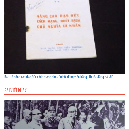
Bác Hồ nâng cao đạo đức cách mạng cho cán bộ, đảng viên bằng “Thuốc đắng dã tật”
BÀI VIẾT KHÁC