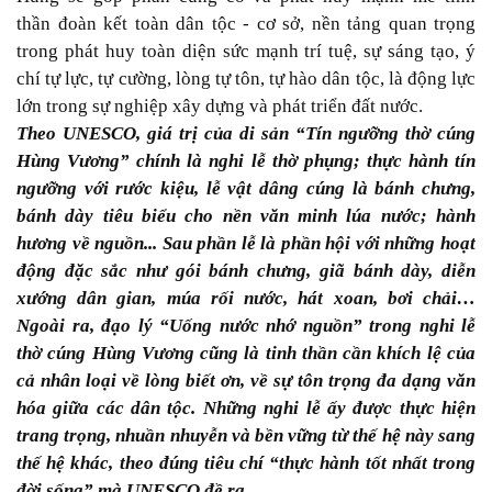
thần đoàn kết toàn dân tộc - cơ sở, nền tảng quan trọng
trong phát huy toàn diện sức mạnh trí tuệ, sự sáng tạo, ý
chí tự lực, tự cường, lòng tự tôn, tự hào dân tộc, là động lực
lớn trong sự nghiệp xây dựng và phát triển đất nước.
Theo UNESCO, giá trị của di sản “Tín ngưỡng thờ cúng
Hùng Vương” chính là nghi lễ thờ phụng; thực hành tín
ngưỡng với rước kiệu, lễ vật dâng cúng là bánh chưng,
bánh dày tiêu biểu cho nền văn minh lúa nước; hành
hương về nguồn... Sau phần lễ là phần hội với những hoạt
động đặc sắc như gói bánh chưng, giã bánh dày, diễn
xướng dân gian, múa rối nước, hát xoan, bơi chải…
Ngoài ra, đạo lý “Uống nước nhớ nguồn” trong nghi lễ
thờ cúng Hùng Vương cũng là tinh thần cần khích lệ của
cả nhân loại về lòng biết ơn, về sự tôn trọng đa dạng văn
hóa giữa các dân tộc. Những nghi lễ ấy được thực hiện
trang trọng, nhuần nhuyễn và bền vững từ thế hệ này sang
thế hệ khác, theo đúng tiêu chí “thực hành tốt nhất trong
đời sống” mà UNESCO đề ra...