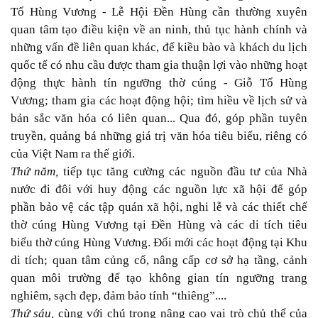
Tổ Hùng Vương - Lễ Hội Đền Hùng cần thường xuyên
quan tâm tạo điều kiện về an ninh, thủ tục hành chính và
những vấn đề liên quan khác, để kiều bào và khách du lịch
quốc tế có nhu cầu được tham gia thuận lợi vào những hoạt
động thực hành tín ngưỡng thờ cúng - Giỗ Tổ Hùng
Vương; tham gia các hoạt động hội; tìm hiều về lịch sử và
bản sắc văn hóa có liên quan... Qua đó, góp phần tuyên
truyền, quảng bá những giá trị văn hóa tiêu biểu, riêng có
của Việt Nam ra thế giới.
Thứ năm,
tiếp tục tăng cường các nguồn đầu tư của Nhà
nước đi đôi với huy động các nguồn lực xã hội để góp
phần bảo vệ các tập quán xã hội, nghi lễ và các thiết chế
thờ cúng Hùng Vương tại Đền Hùng và các di tích tiêu
biểu thờ cúng Hùng Vương. Đổi mới các hoạt động tại Khu
di tích; quan tâm củng cố, nâng cấp cơ sở hạ tầng, cảnh
quan môi trường để tạo không gian tín ngưỡng trang
nghiêm, sạch đẹp, đảm bảo tính “thiêng”....
Thứ sáu,
cùng với chú trọng nâng cao vai trò chủ thể của