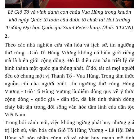
Lễ Giỗ Tổ và vinh danh con cháu Vua Hùng trong khuôn
khổ ngày Quốc tổ toàn cầu được tổ chức tại Hội trường
Trường Đại học Quốc gia Saint Petersburg. (Ảnh: TTXVN)
2.
Theo các nhà nghiên cứu văn hóa và lịch sử, tín ngưỡng
thờ cúng - Giỗ Tổ Hùng Vương không có biên giới riêng
mà là biên giới cộng đồng. Đó là điều căn bản triết lý để
hình thành một quốc gia thống nhất. Ở đó, tất cả mọi người
đều có chung một vị Thánh Tổ - Vua Hùng. Trong tâm thức
nguồn cội của người Việt, tín ngưỡng thờ cúng Hùng
Vương - Giỗ Tổ Hùng Vương là điểm đồng quy về ý thức
cộng đồng - quốc gia - dân tộc, đã kết tinh thành dòng
chảy bất tận trong đời sống văn hóa tâm linh của dân tộc
Việt Nam.
Trong bối cảnh mới, việc không ngừng phát huy những giá
trị lịch sử, văn hóa của Giỗ Tổ Hùng Vương - Lễ Hội Đền
Hùng sẽ góp phần củng cố và phát huy mạnh mẽ tinh