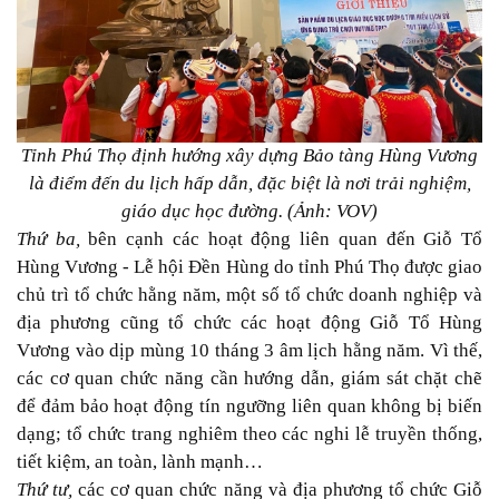
Tỉnh Phú Thọ định hướng xây dựng Bảo tàng Hùng Vương
là điểm đến du lịch hấp dẫn, đặc biệt là nơi trải nghiệm,
giáo dục học đường. (Ảnh: VOV)
Thứ ba,
bên cạnh các hoạt động liên quan đến Giỗ Tổ
Hùng Vương - Lễ hội Đền Hùng do tỉnh Phú Thọ được giao
chủ trì tổ chức hằng năm, một số tổ chức doanh nghiệp và
địa phương cũng tổ chức các hoạt động Giỗ Tổ Hùng
Vương vào dịp mùng 10 tháng 3 âm lịch hằng năm. Vì thế,
các cơ quan chức năng cần hướng dẫn, giám sát chặt chẽ
để đảm bảo hoạt động tín ngưỡng liên quan không bị biến
dạng; tổ chức trang nghiêm theo các nghi lễ truyền thống,
tiết kiệm, an toàn, lành mạnh…
Thứ tư,
các cơ quan chức năng và địa phương tổ chức Giỗ