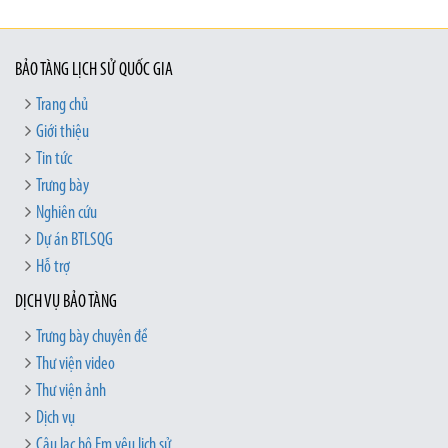
BẢO TÀNG LỊCH SỬ QUỐC GIA
Trang chủ
Giới thiệu
Tin tức
Trưng bày
Nghiên cứu
Dự án BTLSQG
Hỗ trợ
DỊCH VỤ BẢO TÀNG
Trưng bày chuyên đề
Thư viện video
Thư viện ảnh
Dịch vụ
Câu lạc bộ Em yêu lịch sử