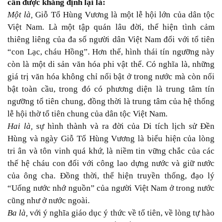
cần được khẳng định lại là:
Một là,
Giỗ Tổ Hùng Vương là một lễ hội lớn của dân tộc
Việt Nam. Là một tập quán lâu đời, thể hiện tình cảm
thiêng liêng của đa số người dân Việt Nam đối với tổ tiên
“con Lạc, cháu Hồng”. Hơn thế, hình thái tín ngưỡng này
còn là một di sản văn hóa phi vật thể. Có nghĩa là, những
giá trị văn hóa không chỉ nổi bật ở trong nước mà còn nổi
bật toàn cầu, trong đó có phương diện là trung tâm tín
ngưỡng tổ tiên chung, đồng thời là trung tâm của hệ thống
lễ hội thờ tổ tiên chung của dân tộc Việt Nam.
Hai là,
sự hình thành và ra đời của Di tích lịch sử Đền
Hùng và ngày Giỗ Tổ Hùng Vương là biểu hiện của lòng
tri ân và tôn vinh quá khứ, là niềm tin vững chắc của các
thế hệ cháu con đối với công lao dựng nước và giữ nước
của ông cha. Đồng thời, thể hiện truyền thống, đạo lý
“Uống nước nhớ nguồn” của người Việt Nam ở trong nước
cũng như ở nước ngoài.
Ba là,
với ý nghĩa giáo dục ý thức về tổ tiên, về lòng tự hào