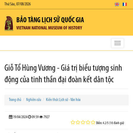
Thứ Sáu, 07/08/2026
BẢO TÀNG LỊCH SỬ QUỐC GIA
VIETNAM NATIONAL MUSEUM OF HISTORY
Toggle
navigatio
Giỗ Tổ Hùng Vương - Giá trị biểu tượng sinh
động của tinh thần đại đoàn kết dân tộc
Trang chủ
Nghiên cứu
Kiến thức Lịch sử - Văn hóa
19/04/2024
09:59
7927
Điểm: 4.2/5 (10 đánh giá)