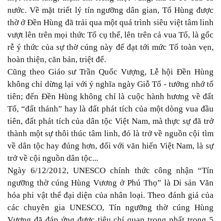
nước. Về mặt triết lý tín ngưỡng dân gian, Tổ Hùng được
thờ ở Đền Hùng đã trải qua một quá trình siêu việt tâm linh
vượt lên trên mọi thức Tổ cụ thể, lên trên cả vua Tổ, là gốc
rễ ý thức của sự thờ cúng này để đạt tới mức Tổ toàn vẹn,
hoàn thiện, căn bản, triệt để.
Cũng theo Giáo sư Trần Quốc Vượng, Lễ hội Đền Hùng
không chỉ dừng lại với ý nghĩa ngày Giỗ Tổ - tưởng nhớ tổ
tiên; đến Đền Hùng không chỉ là cuộc hành hương về đất
Tổ, “đất thánh” hay là đất phát tích của một dòng vua đầu
tiên, đất phát tích của dân tộc Việt Nam, mà thực sự đã trở
thành một sự thôi thúc tâm linh, đó là trở về nguồn cội tìm
về dân tộc hay đúng hơn, đối với văn hiến Việt Nam, là sự
trở về cội nguồn dân tộc...
Ngày 6/12/2012, UNESCO chính thức công nhận “Tín
ngưỡng thờ cúng Hùng Vương ở Phú Thọ” là Di sản Văn
hóa phi vật thể đại diện của nhân loại. Theo đánh giá của
các chuyên gia UNESCO, Tín ngưỡng thờ cúng Hùng
Vương đã đáp ứng được tiêu chí quan trọng nhất trong 5