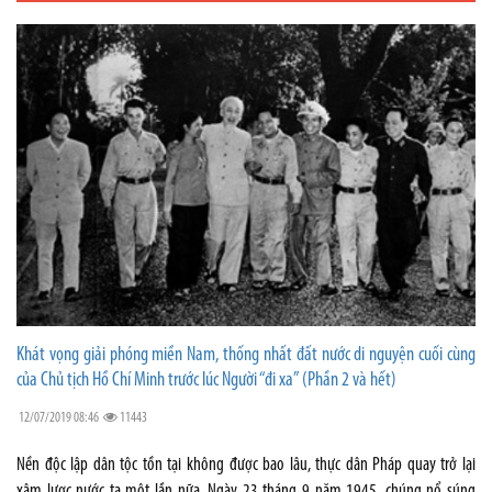
Khát vọng giải phóng miền Nam, thống nhất đất nước di nguyện cuối cùng
của Chủ tịch Hồ Chí Minh trước lúc Người “đi xa” (Phần 2 và hết)
12/07/2019 08:46
11443
Nền độc lập dân tộc tồn tại không được bao lâu, thực dân Pháp quay trở lại
xâm lược nước ta một lần nữa. Ngày 23 tháng 9 năm 1945, chúng nổ súng