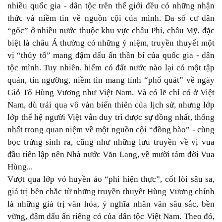
nhiều quốc gia - dân tộc trên thế giới đều có những nhận
thức và niềm tin về nguồn cội của mình. Đa số cư dân
“gốc” ở nhiều nước thuộc khu vực châu Phi, châu Mỹ, đặc
biệt là châu Á thường có những ý niệm, truyền thuyết một
vị “thủy tổ” mang đậm dấu ấn thần bí của quốc gia - dân
tộc mình. Tuy nhiên, hiếm có đất nước nào lại có một tập
quán, tín ngưỡng, niềm tin mang tính “phổ quát” về ngày
Giỗ Tổ Hùng Vương như Việt Nam. Và có lẽ chỉ có ở Việt
Nam, dù trải qua vô vàn biến thiên của lịch sử, nhưng lớp
lớp thế hệ người Việt vẫn duy trì được sự đồng nhất, thống
nhất trong quan niệm về một nguồn cội “đồng bào” - cùng
bọc trứng sinh ra, cũng như những lưu truyền về vị vua
đầu tiên lập nên Nhà nước Văn Lang, về mười tám đời Vua
Hùng...
Vượt qua lớp vỏ huyền ảo “phi hiện thực”, cốt lõi sâu sa,
giá trị bền chắc từ những truyền thuyết Hùng Vương chính
là những giá trị văn hóa, ý nghĩa nhân văn sâu sắc, bền
vững, đậm dấu ấn riêng có của dân tộc Việt Nam. Theo đó,