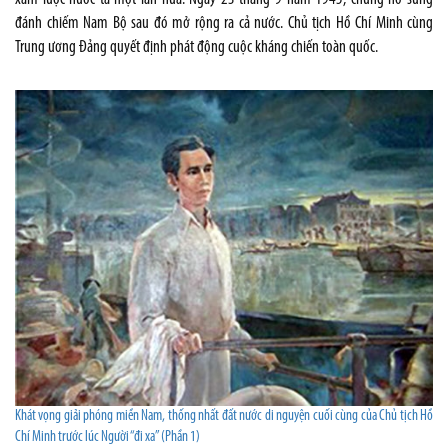
đánh chiếm Nam Bộ sau đó mở rộng ra cả nước. Chủ tịch Hồ Chí Minh cùng
Trung ương Đảng quyết định phát động cuộc kháng chiến toàn quốc.
Khát vọng giải phóng miền Nam, thống nhất đất nước di nguyện cuối cùng của Chủ tịch Hồ
Chí Minh trước lúc Người “đi xa” (Phần 1)