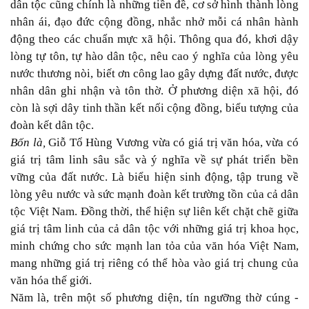
dân tộc cũng chính là những tiền đề, cơ sở hình thành lòng
nhân ái, đạo đức cộng đồng, nhắc nhở mỗi cá nhân hành
động theo các chuẩn mực xã hội. Thông qua đó, khơi dậy
lòng tự tôn, tự hào dân tộc, nêu cao ý nghĩa của lòng yêu
nước thương nòi, biết ơn công lao gây dựng đất nước, được
nhân dân ghi nhận và tôn thờ. Ở phương diện xã hội, đó
còn là sợi dây tinh thần kết nối cộng đồng, biểu tượng của
đoàn kết dân tộc.
Bốn là,
Giỗ Tổ Hùng Vương vừa có giá trị văn hóa, vừa có
giá trị tâm linh sâu sắc và ý nghĩa về sự phát triển bền
vững của đất nước. Là biểu hiện sinh động, tập trung về
lòng yêu nước và sức mạnh đoàn kết trường tồn của cả dân
tộc Việt Nam. Đồng thời, thể hiện sự liên kết chặt chẽ giữa
giá trị tâm linh của cả dân tộc với những giá trị khoa học,
minh chứng cho sức mạnh lan tỏa của văn hóa Việt Nam,
mang những giá trị riêng có thể hòa vào giá trị chung của
văn hóa thế giới.
Năm là, trên một số phương diện, tín ngưỡng thờ cúng -