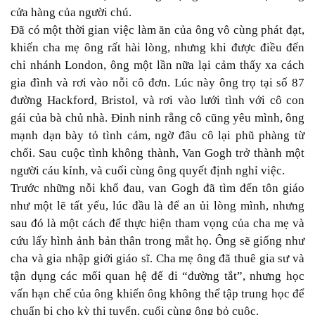
cửa hàng của người chú.
Đã có một thời gian việc làm ăn của ông vô cùng phát đạt,
khiến cha mẹ ông rất hài lòng, nhưng khi được điều đến
chi nhánh London, ông một lần nữa lại cảm thấy xa cách
gia đình và rơi vào nỗi cô đơn. Lúc này ông trọ tại số 87
đường Hackford, Bristol, và rơi vào lưới tình với cô con
gái của bà chủ nhà. Đinh ninh rằng cô cũng yêu mình, ông
mạnh dạn bày tỏ tình cảm, ngờ đâu cô lại phũ phàng từ
chối. Sau cuộc tình không thành, Van Gogh trở thành một
người cáu kỉnh, và cuối cùng ông quyết định nghỉ việc.
Trước những nỗi khổ đau, van Gogh đã tìm đến tôn giáo
như một lẽ tất yếu, lúc đầu là để an ủi lòng mình, nhưng
sau đó là một cách để thực hiện tham vọng của cha mẹ và
cứu lấy hình ảnh bản thân trong mắt họ. Ông sẽ giống như
cha và gia nhập giới giáo sĩ. Cha mẹ ông đã thuê gia sư và
tận dụng các mối quan hệ để đi “đường tắt”, nhưng học
vấn hạn chế của ông khiến ông không thể tập trung học để
chuẩn bị cho kỳ thi tuyển, cuối cùng ông bỏ cuộc.