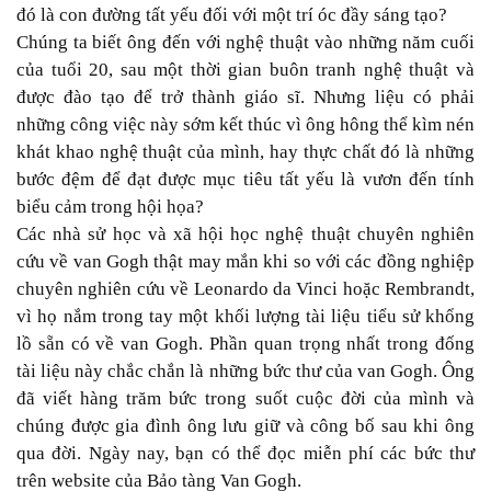
đó là con đường tất yếu đối với một trí óc đầy sáng tạo?
Chúng ta biết ông đến với nghệ thuật vào những năm cuối
của tuổi 20, sau một thời gian buôn tranh nghệ thuật và
được đào tạo để trở thành giáo sĩ. Nhưng liệu có phải
những công việc này sớm kết thúc vì ông hông thể kìm nén
khát khao nghệ thuật của mình, hay thực chất đó là những
bước đệm để đạt được mục tiêu tất yếu là vươn đến tính
biểu cảm trong hội họa?
Các nhà sử học và xã hội học nghệ thuật chuyên nghiên
cứu về van Gogh thật may mắn khi so với các đồng nghiệp
chuyên nghiên cứu về Leonardo da Vinci hoặc Rembrandt,
vì họ nắm trong tay một khối lượng tài liệu tiểu sử khổng
lồ sẵn có về van Gogh. Phần quan trọng nhất trong đống
tài liệu này chắc chắn là những bức thư của van Gogh. Ông
đã viết hàng trăm bức trong suốt cuộc đời của mình và
chúng được gia đình ông lưu giữ và công bố sau khi ông
qua đời. Ngày nay, bạn có thể đọc miễn phí
các bức thư
trên website của Bảo tàng Van Gogh
.