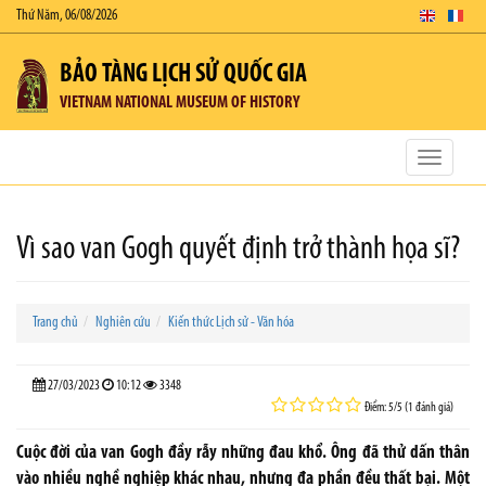
Thứ Năm, 06/08/2026
BẢO TÀNG LỊCH SỬ QUỐC GIA
VIETNAM NATIONAL MUSEUM OF HISTORY
Toggle
navigatio
Vì sao van Gogh quyết định trở thành họa sĩ?
Trang chủ
Nghiên cứu
Kiến thức Lịch sử - Văn hóa
27/03/2023
10:12
3348
Điểm: 5/5 (1 đánh giá)
Cuộc đời của van Gogh đầy rẫy những đau khổ. Ông đã thử dấn thân
vào nhiều nghề nghiệp khác nhau, nhưng đa phần đều thất bại. Một