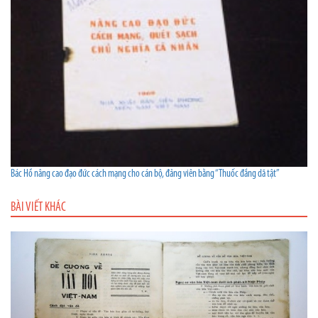
Bác Hồ nâng cao đạo đức cách mạng cho cán bộ, đảng viên bằng “Thuốc đắng dã tật”
BÀI VIẾT KHÁC