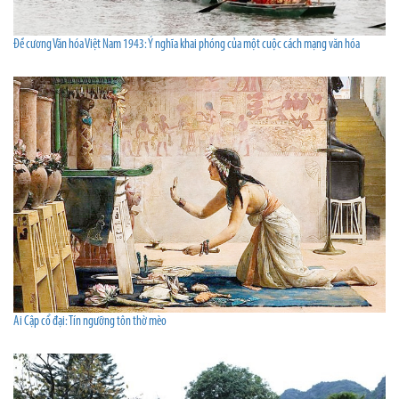
Đề cương Văn hóa Việt Nam 1943: Ý nghĩa khai phóng của một cuộc cách mạng văn hóa
Ai Cập cổ đại: Tín ngưỡng tôn thờ mèo