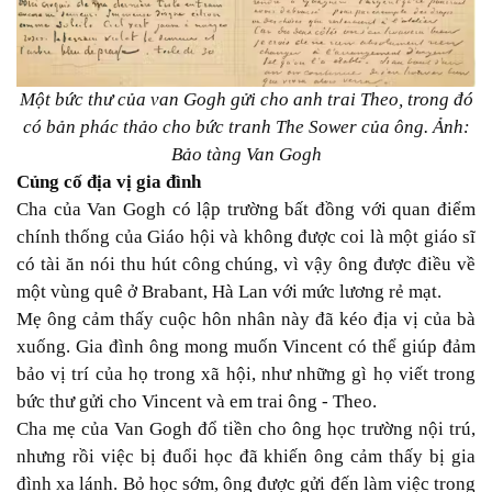
Một bức thư của van Gogh gửi cho anh trai Theo, trong đó
có bản phác thảo cho bức tranh The Sower của ông. Ảnh:
Bảo tàng Van Gogh
Củng cố địa vị gia đình
Cha của Van Gogh có lập trường bất đồng với quan điểm
chính thống của Giáo hội và không được coi là một giáo sĩ
có tài ăn nói thu hút công chúng, vì vậy ông được điều về
một vùng quê ở Brabant, Hà Lan với mức lương rẻ mạt.
Mẹ ông cảm thấy cuộc hôn nhân này đã kéo địa vị của bà
xuống. Gia đình ông mong muốn Vincent có thể giúp đảm
bảo vị trí của họ trong xã hội, như những gì họ viết trong
bức thư gửi cho Vincent và em trai ông - Theo.
Cha mẹ của Van Gogh đổ tiền cho ông học trường nội trú,
nhưng rồi việc bị đuổi học đã khiến ông cảm thấy bị gia
đình xa lánh. Bỏ học sớm, ông được gửi đến làm việc trong