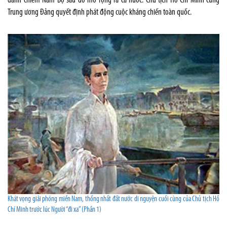
đánh chiếm Nam Bộ sau đó mở rộng ra cả nước. Chủ tịch Hồ Chí Minh cùng
Trung ương Đảng quyết định phát động cuộc kháng chiến toàn quốc.
Khát vọng giải phóng miền Nam, thống nhất đất nước di nguyện cuối cùng của Chủ tịch Hồ
Chí Minh trước lúc Người “đi xa” (Phần 1)