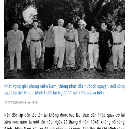
Khát vọng giải phóng miền Nam, thống nhất đất nước di nguyện cuối cùng
của Chủ tịch Hồ Chí Minh trước lúc Người “đi xa” (Phần 2 và hết)
12/07/2019 08:46
11434
Nền độc lập dân tộc tồn tại không được bao lâu, thực dân Pháp quay trở lại
xâm lược nước ta một lần nữa. Ngày 23 tháng 9 năm 1945, chúng nổ súng