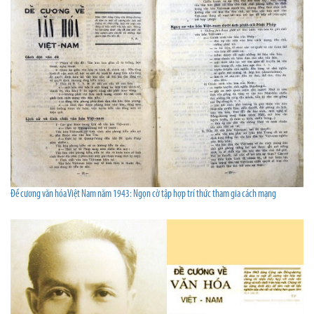
Đề cương văn hóa Việt Nam năm 1943: Ngọn cờ tập hợp trí thức tham gia cách mạng