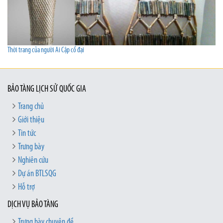
Thời trang của người Ai Cập cổ đại
BẢO TÀNG LỊCH SỬ QUỐC GIA
Trang chủ
Giới thiệu
Tin tức
Trưng bày
Nghiên cứu
Dự án BTLSQG
Hỗ trợ
DỊCH VỤ BẢO TÀNG
Trưng bày chuyên đề