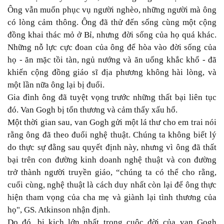
Ông vẫn muốn phục vụ người nghèo, những người mà ông
có lòng cảm thông. Ông đã thử đến sống cùng một cộng
đồng khai thác mỏ ở Bỉ, nhưng đời sống của họ quá khác.
Những nỗ lực cực đoan của ông để hòa vào đời sống của
họ - ăn mặc tồi tàn, ngủ nướng và ăn uống khắc khổ - đã
khiến cộng đồng giáo sĩ địa phương không hài lòng, và
một lần nữa ông lại bị đuổi.
Gia đình ông đã tuyệt vọng trước những thất bại liên tục
đó. Van Gogh bị tổn thương và cảm thấy xấu hổ.
Một thời gian sau, van Gogh gửi một lá thư cho em trai nói
rằng ông đã theo đuổi nghệ thuật. Chúng ta không biết lý
do thực sự đằng sau quyết định này, nhưng vì ông đã thất
bại trên con đường kinh doanh nghệ thuật và con đường
trở thành người truyền giáo, “chúng ta có thể cho rằng,
cuối cùng, nghệ thuật là cách duy nhất còn lại để ông thực
hiện tham vọng của cha mẹ và giành lại tình thương của
họ", GS. Atkinson nhận định.
Do đó, bi kịch lớn nhất trong cuộc đời của van Gogh