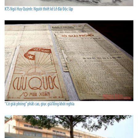
KTS Ngô Huy Quỳnh: Người thiết kế Lễ đài Độc lập
“Cờ giải phóng” phất cao, giục giã Tổng khởi nghĩa