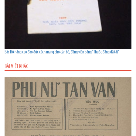
Bác Hồ nâng cao đạo đức cách mạng cho cán bộ, đảng viên bằng “Thuốc đắng dã tật”
BÀI VIẾT KHÁC