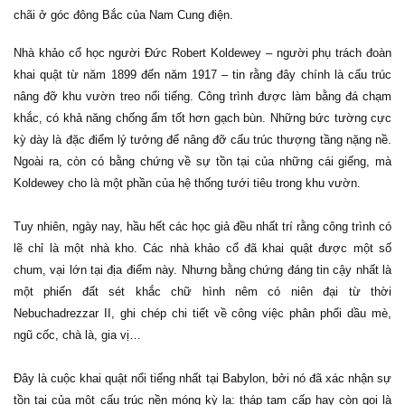
chãi ở góc đông Bắc của Nam Cung điện.
Nhà khảo cổ học người Đức Robert Koldewey – người phụ trách đoàn
khai quật từ năm 1899 đến năm 1917 – tin rằng đây chính là cấu trúc
nâng đỡ khu vườn treo nổi tiếng. Công trình được làm bằng đá chạm
khắc, có khả năng chống ẩm tốt hơn gạch bùn. Những bức tường cực
kỳ dày là đặc điểm lý tưởng để nâng đỡ cấu trúc thượng tầng nặng nề.
Ngoài ra, còn có bằng chứng về sự tồn tại của những cái giếng, mà
Koldewey cho là một phần của hệ thống tưới tiêu trong khu vườn.
Tuy nhiên, ngày nay, hầu hết các học giả đều nhất trí rằng công trình có
lẽ chỉ là một nhà kho. Các nhà khảo cổ đã khai quật được một số
chum, vại lớn tại địa điểm này. Nhưng bằng chứng đáng tin cậy nhất là
một phiến đất sét khắc chữ hình nêm có niên đại từ thời
Nebuchadrezzar II, ghi chép chi tiết về công việc phân phối dầu mè,
ngũ cốc, chà là, gia vị…
Đây là cuộc khai quật nổi tiếng nhất tại Babylon, bởi nó đã xác nhận sự
tồn tại của một cấu trúc nền móng kỳ lạ: tháp tam cấp hay còn gọi là