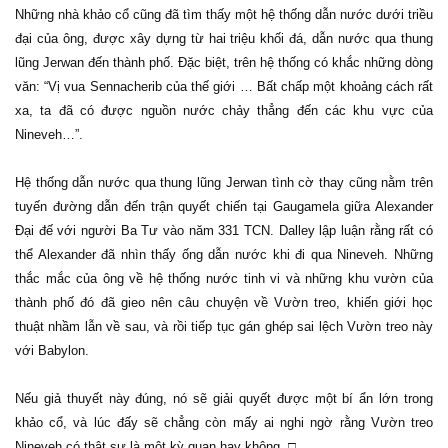
Những nhà khảo cổ cũng đã tìm thấy một hệ thống dẫn nước dưới triều
đại của ông, được xây dựng từ hai triệu khối đá, dẫn nước qua thung
lũng Jerwan đến thành phố. Đặc biệt, trên hệ thống có khắc những dòng
văn: “Vị vua Sennacherib của thế giới … Bất chấp một khoảng cách rất
xa, ta đã có được nguồn nước chảy thẳng đến các khu vực của
Nineveh…”.
Hệ thống dẫn nước qua thung lũng Jerwan tình cờ thay cũng nằm trên
tuyến đường dẫn đến trận quyết chiến tại Gaugamela giữa Alexander
Đại đế với người Ba Tư vào năm 331 TCN. Dalley lập luận rằng rất có
thể Alexander đã nhìn thấy ống dẫn nước khi đi qua Nineveh. Những
thắc mắc của ông về hệ thống nước tinh vi và những khu vườn của
thành phố đó đã gieo nên câu chuyện về Vườn treo, khiến giới học
thuật nhầm lẫn về sau, và rồi tiếp tục gán ghép sai lệch Vườn treo này
với Babylon.
Nếu giả thuyết này đúng, nó sẽ giải quyết được một bí ẩn lớn trong
khảo cổ, và lúc đấy sẽ chẳng còn mấy ai nghi ngờ rằng Vườn treo
Nineveh có thật sự là một kỳ quan hay không. □