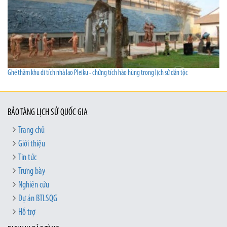
Ghé thăm khu di tích nhà lao Pleiku - chứng tích hào hùng trong lịch sử dân tộc
BẢO TÀNG LỊCH SỬ QUỐC GIA
Trang chủ
Giới thiệu
Tin tức
Trưng bày
Nghiên cứu
Dự án BTLSQG
Hỗ trợ