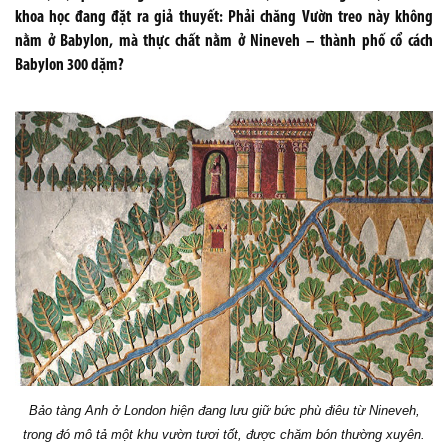
khoa học đang đặt ra giả thuyết: Phải chăng Vườn treo này không
nằm ở Babylon, mà thực chất nằm ở Nineveh – thành phố cổ cách
Babylon 300 dặm?
Bảo tàng Anh ở London hiện đang lưu giữ bức phù điêu từ Nineveh,
trong đó mô tả một khu vườn tươi tốt, được chăm bón thường xuyên.