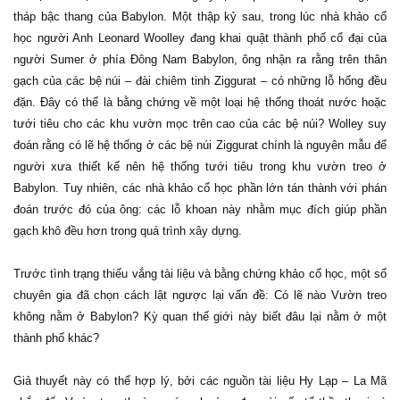
tháp bậc thang của Babylon. Một thập kỷ sau, trong lúc nhà khảo cổ
học người Anh Leonard Woolley đang khai quật thành phố cổ đại của
người Sumer ở ​​phía Đông Nam Babylon, ông nhận ra rằng trên thân
gạch của các bệ núi – đài chiêm tinh Ziggurat – có những lỗ hổng đều
đặn. Đây có thể là bằng chứng về một loại hệ thống thoát nước hoặc
tưới tiêu cho các khu vườn mọc trên cao của các bệ núi? Wolley suy
đoán rằng có lẽ hệ thống ở các bệ núi Ziggurat chính là nguyên mẫu để
người xưa thiết kế nên hệ thống tưới tiêu trong khu vườn treo ở
Babylon. Tuy nhiên, các nhà khảo cổ học phần lớn tán thành với phán
đoán trước đó của ông: các lỗ khoan này nhằm mục đích giúp phần
gạch khô đều hơn trong quá trình xây dựng.
Trước tình trạng thiếu vắng tài liệu và bằng chứng khảo cổ học, một số
chuyên gia đã chọn cách lật ngược lại vấn đề: Có lẽ nào Vườn treo
không nằm ở Babylon? Kỳ quan thế giới này biết đâu lại nằm ở một
thành phố khác?
Giả thuyết này có thể hợp lý, bởi các nguồn tài liệu Hy Lạp – La Mã