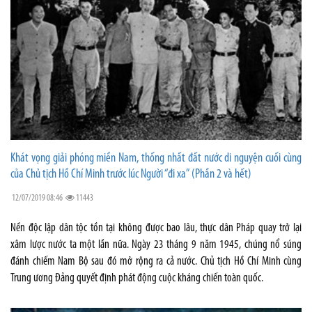
Khát vọng giải phóng miền Nam, thống nhất đất nước di nguyện cuối cùng
của Chủ tịch Hồ Chí Minh trước lúc Người “đi xa” (Phần 2 và hết)
12/07/2019 08:46
11443
Nền độc lập dân tộc tồn tại không được bao lâu, thực dân Pháp quay trở lại
xâm lược nước ta một lần nữa. Ngày 23 tháng 9 năm 1945, chúng nổ súng
đánh chiếm Nam Bộ sau đó mở rộng ra cả nước. Chủ tịch Hồ Chí Minh cùng
Trung ương Đảng quyết định phát động cuộc kháng chiến toàn quốc.