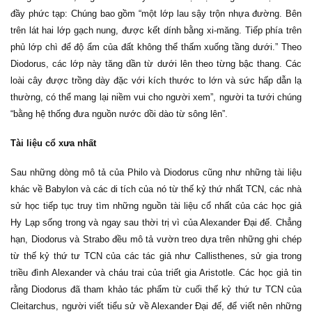
đầy phức tạp: Chúng bao gồm “một lớp lau sậy trộn nhựa đường. Bên
trên lát hai lớp gạch nung, được kết dính bằng xi-măng. Tiếp phía trên
phủ lớp chì để độ ẩm của đất không thể thấm xuống tầng dưới.” Theo
Diodorus, các lớp này tăng dần từ dưới lên theo từng bậc thang. Các
loài cây được trồng dày đặc với kích thước to lớn và sức hấp dẫn lạ
thường, có thể mang lại niềm vui cho người xem”, người ta tưới chúng
“bằng hệ thống đưa nguồn nước dồi dào từ sông lên”.
Tài liệu cổ xưa nhất
Sau những dòng mô tả của Philo và Diodorus cũng như những tài liệu
khác về Babylon và các di tích của nó từ thế kỷ thứ nhất TCN, các nhà
sử học tiếp tục truy tìm những nguồn tài liệu cổ nhất của các học giả
Hy Lạp sống trong và ngay sau thời trị vì của Alexander Đại đế. Chẳng
hạn, Diodorus và Strabo đều mô tả vườn treo dựa trên những ghi chép
từ thế kỷ thứ tư TCN của các tác giả như Callisthenes, sử gia trong
triều đình Alexander và cháu trai của triết gia Aristotle. Các học giả tin
rằng Diodorus đã tham khảo tác phẩm từ cuối thế kỷ thứ tư TCN của
Cleitarchus, người viết tiểu sử về Alexander Đại đế, để viết nên những