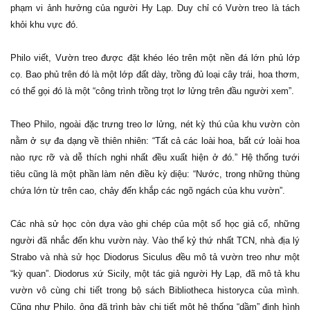
phạm vi ảnh hưởng của người Hy Lạp. Duy chỉ có Vườn treo là tách
khỏi khu vực đó.
Philo viết, Vườn treo được đặt khéo léo trên một nền đá lớn phủ lớp
cọ. Bao phủ trên đó là một lớp đất dày, trồng đủ loại cây trái, hoa thơm,
có thể gọi đó là một “công trình trồng trọt lơ lửng trên đầu người xem”.
Theo Philo, ngoài đặc trưng treo lơ lửng, nét kỳ thú của khu vườn còn
nằm ở sự đa dạng về thiên nhiên: “Tất cả các loài hoa, bất cứ loài hoa
nào rực rỡ và dễ thích nghi nhất đều xuất hiện ở đó.” Hệ thống tưới
tiêu cũng là một phần làm nên điều kỳ diệu: “Nước, trong những thùng
chứa lớn từ trên cao, chảy đến khắp các ngõ ngách của khu vườn”.
Các nhà sử học còn dựa vào ghi chép của một số học giả cổ, những
người đã nhắc đến khu vườn này. Vào thế kỷ thứ nhất TCN, nhà địa lý
Strabo và nhà sử học Diodorus Siculus đều mô tả vườn treo như một
“kỳ quan”. Diodorus xứ Sicily, một tác giả người Hy Lạp, đã mô tả khu
vườn vô cùng chi tiết trong bộ sách Bibliotheca historyca của mình.
Cũng như Philo, ông đã trình bày chi tiết một hệ thống “dầm” định hình