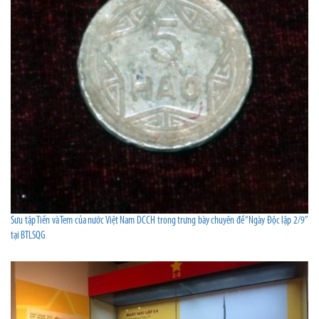
Sưu tập Tiền và Tem của nước Việt Nam DCCH trong trưng bày chuyên đề “Ngày Độc lập 2/9”
tại BTLSQG