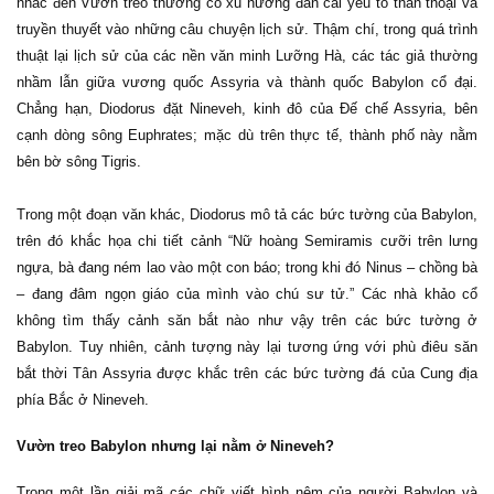
nhắc đến Vườn treo thường có xu hướng đan cài yếu tố thần thoại và
truyền thuyết vào những câu chuyện lịch sử. Thậm chí, trong quá trình
thuật lại lịch sử của các nền văn minh Lưỡng Hà, các tác giả thường
nhầm lẫn giữa vương quốc Assyria và thành quốc Babylon cổ đại.
Chẳng hạn, Diodorus đặt Nineveh, kinh đô của Đế chế Assyria, bên
cạnh dòng sông Euphrates; mặc dù trên thực tế, thành phố này nằm
bên bờ sông Tigris.
Trong một đoạn văn khác, Diodorus mô tả các bức tường của Babylon,
trên đó khắc họa chi tiết cảnh “Nữ hoàng Semiramis cưỡi trên lưng
ngựa, bà đang ném lao vào một con báo; trong khi đó Ninus – chồng bà
– đang đâm ngọn giáo của mình vào chú sư tử.” Các nhà khảo cổ
không tìm thấy cảnh săn bắt nào như vậy trên các bức tường ở
Babylon. Tuy nhiên, cảnh tượng này lại tương ứng với phù điêu săn
bắt thời Tân Assyria được khắc trên các bức tường đá của Cung địa
phía Bắc ở Nineveh.
Vườn treo Babylon nhưng lại nằm ở Nineveh?
Trong một lần giải mã các chữ viết hình nêm của người Babylon và