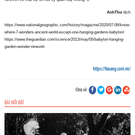
AnhThư
dịch
https://www.nationalgeographic.com/history/magazine/2020/07-08/know-
where-7-wonders-ancient-world-except-one-hanging-gardens-babylon/
https://www.theguardian.com/science/2013/may/05/babylon-hanging-
garden-wonder-nineveh
https://tiasang.com.vn/
Chia sẻ:
BÀI NỔI BẬT