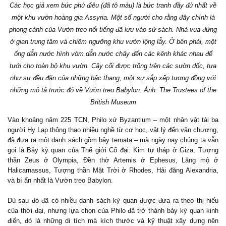
Các học giả xem bức phù điêu (đã tô màu) là bức tranh đầy đủ nhất về
một khu vườn hoàng gia Assyria. Một số người cho rằng đây chính là
phong cảnh của Vườn treo nổi tiếng đã lưu vào sử sách. Nhà vua đứng
ở gian trung tâm và chiêm ngưỡng khu vườn lộng lẫy. Ở bên phải, một
ống dẫn nước hình vòm dẫn nước chảy đến các kênh khác nhau để
tưới cho toàn bộ khu vườn. Cây cối được trồng trên các sườn dốc, tựa
như sự đều đặn của những bậc thang, một sự sắp xếp tương đồng với
những mô tả trước đó về Vườn treo Babylon. Ảnh: The Trustees of the
British Museum
Vào khoảng năm 225 TCN, Philo xứ Byzantium – một nhân vật tài ba
người Hy Lạp thông thạo nhiều nghề từ cơ học, vật lý đến văn chương,
đã đưa ra một danh sách gồm bảy temata – mà ngày nay chúng ta vẫn
gọi là Bảy kỳ quan của Thế giới Cổ đại: Kim tự tháp ở Giza, Tượng
thần Zeus ở Olympia, Đền thờ Artemis ở Ephesus, Lăng mộ ở
Halicarnassus, Tượng thần Mặt Trời ở Rhodes, Hải đăng Alexandria,
và bí ẩn nhất là Vườn treo Babylon.
Dù sau đó đã có nhiều danh sách kỳ quan được đưa ra theo thị hiếu
của thời đại, nhưng lựa chọn của Philo đã trở thành bảy kỳ quan kinh
điển, đó là những di tích mà kích thước và kỹ thuật xây dựng nên