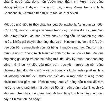
phải là người xây dựng nên Vườn treo, thậm chí Vườn treo cũng
không nằm ở Babylon; mà người xây dựng Vườn treo chính là
Sennacherib, và Vườn treo thực tế tọa lạc ở Nineveh.
Một bức phù điêu từ thời cháu trai của Sennacherib, Ashurbanipal (668-
627 TCN), mô tả những khu vườn trồng cây trái với độ dốc, mà đỉnh
dốc là một tòa lâu đài nhỏ. Nước chảy từ ống dẫn, đổ vào những rãnh
nước. Nhiều giả thuyết cho rằng khu vườn Ninevah này có thể là Vườn
treo còn bởi Sennacherib vốn nổi tiếng là người sáng tạo. Ông tự nhận
mình là người “thông minh hiểu biết.” Những tài liệu cổ về triều đại của
ông cũng ghi chép về các hệ thống tưới tiêu đầy kỹ thuật, bản thân ông
cũng mô tả sự kỳ diệu của máy bơm trục vít – được tạo nên bằng
phương pháp đúc đồng mới – và có trước khi Archimedes phát minh ra
vít khoảng bốn thế kỷ. Dalley cho biết đây là một phần của hệ thống
phức tạp bao gồm các kênh mương, đập và cống dẫn nước để đưa
nước từ dòng suối trên núi cách đó 50 nặm đến thành của Nineveh và
khu vườn treo. Nội dung trên phiến đá hình lăng trụ ghi lại rằng hệ thống
này rút nước lên “cả ngày”.