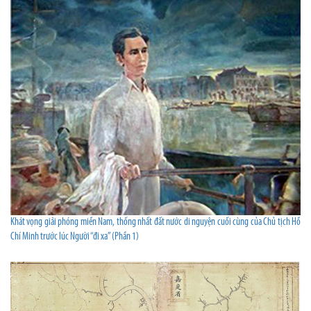
Khát vọng giải phóng miền Nam, thống nhất đất nước di nguyện cuối cùng của Chủ tịch Hồ
Chí Minh trước lúc Người “đi xa” (Phần 1)