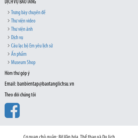
DỊCH VỤ BẢO TÀNG
Trưng bày chuyên đề
Thư viện video
Thư viện ảnh
Dịch vụ
Câu lạc bộ Em yêu lịch sử
Ấn phẩm
Museum Shop
Hòm thư góp ý
Email: banbientap@baotanglichsu.vn
Theo dõi chúng tôi
Cơ quan chủ quản: Bộ Văn hóa, Thể thao và Du lịch