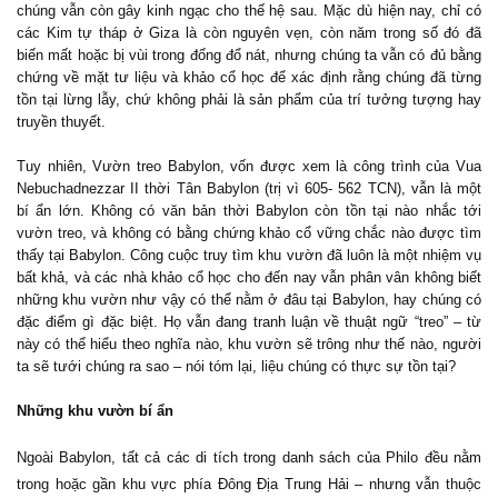
chúng vẫn còn gây kinh ngạc cho thế hệ sau. Mặc dù hiện nay, chỉ có
các Kim tự tháp ở Giza là còn nguyên vẹn, còn năm trong số đó đã
biến mất hoặc bị vùi trong đống đổ nát, nhưng chúng ta vẫn có đủ bằng
chứng về mặt tư liệu và khảo cổ học để xác định rằng chúng đã từng
tồn tại lừng lẫy, chứ không phải là sản phẩm của trí tưởng tượng hay
truyền thuyết.
Tuy nhiên, Vườn treo Babylon, vốn được xem là công trình của Vua
Nebuchadnezzar II thời Tân Babylon (trị vì 605- 562 TCN), vẫn là một
bí ẩn lớn. Không có văn bản thời Babylon còn tồn tại nào nhắc tới
vườn treo, và không có bằng chứng khảo cổ vững chắc nào được tìm
thấy tại Babylon. Công cuộc truy tìm khu vườn đã luôn là một nhiệm vụ
bất khả, và các nhà khảo cổ học cho đến nay vẫn phân vân không biết
những khu vườn như vậy có thể nằm ở đâu tại Babylon, hay chúng có
đặc điểm gì đặc biệt. Họ vẫn đang tranh luận về thuật ngữ “treo” – từ
này có thể hiểu theo nghĩa nào, khu vườn sẽ trông như thế nào, người
ta sẽ tưới chúng ra sao – nói tóm lại, liệu chúng có thực sự tồn tại?
Những khu vườn bí ẩn
Ngoài Babylon, tất cả các di tích trong danh sách của Philo đều nằm
trong hoặc gần khu vực phía Đông Địa Trung Hải – nhưng vẫn thuộc