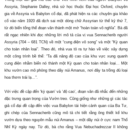
Assyria, Stephanie Dalley, nhà sử học thuộc Đại học Oxford, chuyên
gia về Assyria và Babylon cổ đại, đã phát hiện ra các chuyên gia khảo
cổ vào năm 1920 đã dịch sai một dòng chữ Assyrian từ thế kỷ thứ 7,
từ đó biến tổng thể đoạn văn thành một mớ “hoàn toàn vô nghĩa”. Bà đã
rất ngạc nhiên khi đọc những lời mô tả của vị vua Sennacherib người
Assyria (704 – 681 TCN) về một “cung điện vô song” và một “Kỳ quan
cho toàn nhân loại”. Theo đó, nhà vua tỏ ra tự hào về việc xây dựng
một công trình bề thế: “Ta đã nâng độ cao của khu vực xung quanh
cung điện nhằm biến nó thành một Kỳ quan cho toàn nhân loại… Một
khu vườn cao mô phỏng theo dãy núi Amanus, nơi đây ta trồng đủ loại
hoa thơm trái lạ…”.
Với việc đề cập đến ‘kỳ quan’ và ‘độ cao’, đoạn văn đã nhắc đến những
đặc trưng quan trọng của Vườn treo. Cũng giống như những gì các tác
giả cổ đại đề cập đến việc vua Babylon tái hiện cảnh quan của Ba Tư,
ghi chép của Sennacherib cũng mô tả chi tiết rằng ông thiết kế khu
vườn dựa theo nguyên mẫu núi Amanus – một dãy núi ở cực nam Thổ
Nhĩ Kỳ ngày nay. Từ đó, bà cho rằng Vua Nebuchadrezzar II không