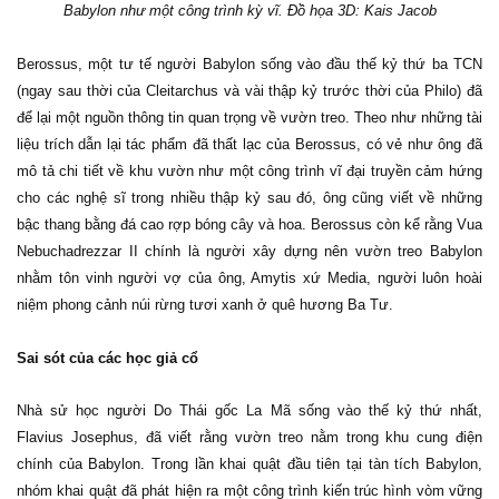
Babylon như một công trình kỳ vĩ. Đồ họa 3D: Kais Jacob
Berossus, một tư tế người Babylon sống vào đầu thế kỷ thứ ba TCN
(ngay sau thời của Cleitarchus và vài thập kỷ trước thời của Philo) đã
để lại một nguồn thông tin quan trọng về vườn treo. Theo như những tài
liệu trích dẫn lại tác phẩm đã thất lạc của Berossus, có vẻ như ông đã
mô tả chi tiết về khu vườn như một công trình vĩ đại truyền cảm hứng
cho các nghệ sĩ trong nhiều thập kỷ sau đó, ông cũng viết về những
bậc thang bằng đá cao rợp bóng cây và hoa. Berossus còn kể rằng Vua
Nebuchadrezzar II chính là người xây dựng nên vườn treo Babylon
nhằm tôn vinh người vợ của ông, Amytis xứ Media, người luôn hoài
niệm phong cảnh núi rừng tươi xanh ở quê hương Ba Tư.
Sai sót của các học giả cổ
Nhà sử học người Do Thái gốc La Mã sống vào thế kỷ thứ nhất,
Flavius Josephus, đã viết rằng vườn treo nằm trong khu cung điện
chính của Babylon. Trong lần khai quật đầu tiên tại tàn tích Babylon,
nhóm khai quật đã phát hiện ra một công trình kiến trúc hình vòm vững