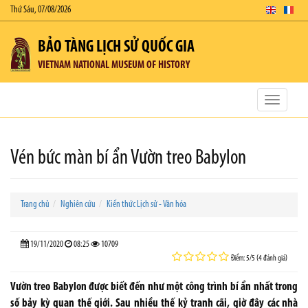
Thứ Sáu, 07/08/2026
BẢO TÀNG LỊCH SỬ QUỐC GIA
VIETNAM NATIONAL MUSEUM OF HISTORY
Toggle
navigatio
Vén bức màn bí ẩn Vườn treo Babylon
Trang chủ
Nghiên cứu
Kiến thức Lịch sử - Văn hóa
19/11/2020
08:25
10709
Điểm: 5/5 (4 đánh giá)
Vườn treo Babylon được biết đến như một công trình bí ẩn nhất trong
số bảy kỳ quan thế giới. Sau nhiều thế kỷ tranh cãi, giờ đây các nhà