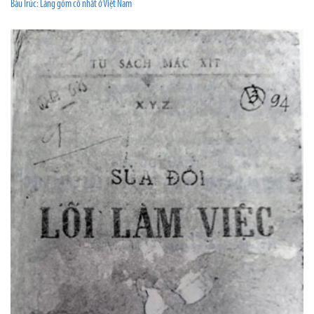
Bàu Trúc: Làng gốm cổ nhất ở Việt Nam