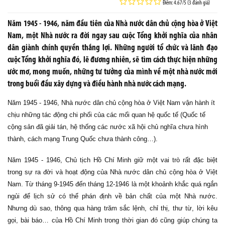
Điểm: 4.67/5 (3 đánh giá)
Năm 1945 - 1946, năm đầu tiên của Nhà nước dân chủ cộng hòa ở Việt
Nam, một Nhà nước ra đời ngay sau cuộc Tổng khởi nghĩa của nhân
dân giành chính quyền thắng lợi. Những người tổ chức và lãnh đạo
cuộc Tổng khởi nghĩa đó, lẽ đương nhiên, sẽ tìm cách thực hiện những
ước mơ, mong muốn, những tư tưởng của mình về một nhà nước mới
trong buổi đầu xây dựng và điều hành nhà nước cách mạng.
Năm 1945 - 1946, Nhà nước dân chủ cộng hòa ở Việt Nam vận hành ít
chịu những tác động chi phối của các mối quan hệ quốc tế (Quốc tế
cộng sản đã giải tán, hệ thống các nước xã hội chủ nghĩa chưa hình
thành, cách mạng Trung Quốc chưa thành công…).
Năm 1945 - 1946, Chủ tịch Hồ Chí Minh giữ một vai trò rất đặc biệt
trong sự ra đời và hoạt động của Nhà nước dân chủ cộng hòa ở Việt
Nam. Từ tháng 9-1945 đến tháng 12-1946 là một khoảnh khắc quá ngắn
ngủi để lịch sử có thể phán định về bản chất của một Nhà nước.
Nhưng dù sao, thông qua hàng trăm sắc lệnh, chỉ thị, thư từ, lời kêu
gọi, bài báo… của Hồ Chí Minh trong thời gian đó cũng giúp chúng ta