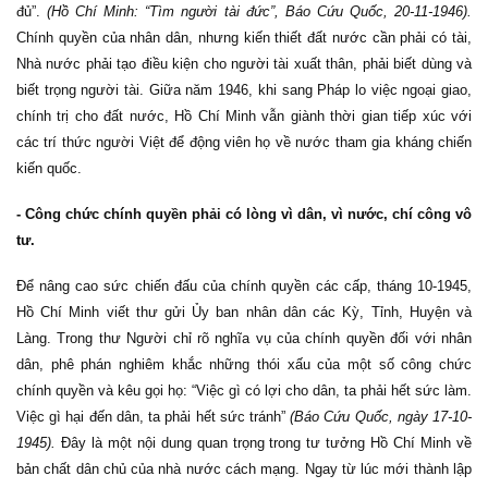
đủ”.
(Hồ Chí Minh: “Tìm người tài đức”, Báo Cứu Quốc, 20-11-1946).
Chính quyền của nhân dân, nhưng kiến thiết đất nước cần phải có tài,
Nhà nước phải tạo điều kiện cho người tài xuất thân, phải biết dùng và
biết trọng người tài. Giữa năm 1946, khi sang Pháp lo việc ngoại giao,
chính trị cho đất nước, Hồ Chí Minh vẫn giành thời gian tiếp xúc với
các trí thức người Việt để động viên họ về nước tham gia kháng chiến
kiến quốc.
- Công chức chính quyền phải có lòng vì dân, vì nước, chí công vô
tư.
Để nâng cao sức chiến đấu của chính quyền các cấp, tháng 10-1945,
Hồ Chí Minh viết thư gửi Ủy ban nhân dân các Kỳ, Tỉnh, Huyện và
Làng. Trong thư Người chỉ rõ nghĩa vụ của chính quyền đối với nhân
dân, phê phán nghiêm khắc những thói xấu của một số công chức
chính quyền và kêu gọi họ: “Việc gì có lợi cho dân, ta phải hết sức làm.
Việc gì hại đến dân, ta phải hết sức tránh”
(Báo Cứu Quốc, ngày 17-10-
1945).
Đây là một nội dung quan trọng trong tư tưởng Hồ Chí Minh về
bản chất dân chủ của nhà nước cách mạng. Ngay từ lúc mới thành lập