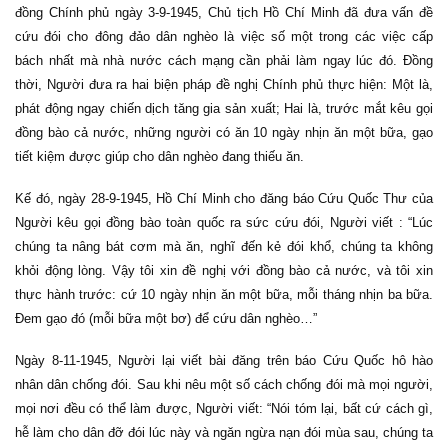
đồng Chính phủ ngày 3-9-1945, Chủ tịch Hồ Chí Minh đã đưa vấn đề
cứu đói cho đông đảo dân nghèo là việc số một trong các việc cấp
bách nhất mà nhà nước cách mạng cần phải làm ngay lúc đó. Đồng
thời, Người đưa ra hai biện pháp đề nghị Chính phủ thực hiện: Một là,
phát động ngay chiến dịch tăng gia sản xuất; Hai là, trước mắt kêu gọi
đồng bào cả nước, những người có ăn 10 ngày nhịn ăn một bữa, gạo
tiết kiệm được giúp cho dân nghèo đang thiếu ăn.
Kế đó, ngày 28-9-1945, Hồ Chí Minh cho đăng báo Cứu Quốc Thư của
Người kêu gọi đồng bào toàn quốc ra sức cứu đói, Người viết : “Lúc
chúng ta nâng bát cơm mà ăn, nghĩ đến kẻ đói khổ, chúng ta không
khỏi động lòng. Vậy tôi xin đề nghị với đồng bào cả nước, và tôi xin
thực hành trước: cứ 10 ngày nhịn ăn một bữa, mỗi tháng nhịn ba bữa.
Đem gạo đó (mỗi bữa một bơ) để cứu dân nghèo…”
Ngày 8-11-1945, Người lại viết bài đăng trên báo Cứu Quốc hô hào
nhân dân chống đói. Sau khi nêu một số cách chống đói mà mọi người,
mọi nơi đều có thể làm được, Người viết: “Nói tóm lại, bất cứ cách gì,
hễ làm cho dân đỡ đói lúc này và ngăn ngừa nạn đói mùa sau, chúng ta