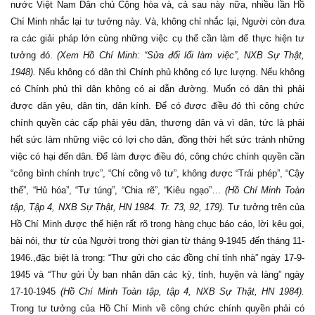
nước Việt Nam Dân chủ Cộng hòa và, cả sau này nữa, nhiều lần Hồ
Chí Minh nhắc lại tư tưởng này. Và, không chỉ nhắc lại, Người còn đưa
ra các giải pháp lớn cùng những việc cụ thể cần làm để thực hiện tư
tưởng đó.
(Xem Hồ Chí Minh: “Sửa đổi lối làm việc”, NXB Sự Thật,
1948).
Nếu không có dân thì Chính phủ không có lực lượng. Nếu không
có Chính phủ thì dân không có ai dẫn đường. Muốn có dân thì phải
được dân yêu, dân tin, dân kính. Để có được điều đó thì công chức
chính quyền các cấp phải yêu dân, thương dân và vì dân, tức là phải
hết sức làm những việc có lợi cho dân, đồng thời hết sức tránh những
việc có hại đến dân. Để làm được điều đó, công chức chính quyền cần
“công bình chính trực”, “Chí công vô tư”, không được “Trái phép”, “Cậy
thế”, “Hủ hóa”, “Tư túng”, “Chia rẽ”, “Kiêu ngạo”…
(Hồ Chí Minh Toàn
tập, Tập 4, NXB Sự Thật, HN 1984. Tr. 73, 92, 179).
Tư tưởng trên của
Hồ Chí Minh được thể hiện rất rõ trong hàng chục báo cáo, lời kêu gọi,
bài nói, thư từ của Người trong thời gian từ tháng 9-1945 đến tháng 11-
1946.,đặc biệt là trong: “Thư gửi cho các đồng chí tỉnh nhà” ngày 17-9-
1945 và “Thư gửi Ủy ban nhân dân các kỳ, tỉnh, huyện và làng” ngày
17-10-1945
(Hồ Chí Minh Toàn tập, tập 4, NXB Sự Thật, HN 1984).
Trong tư tưởng của Hồ Chí Minh về công chức chính quyền phải có