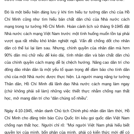
Đó là một biểu hiện đáng lưu ý khi tìm hiểu tư tưởng dân chủ của Hồ
Chí Minh cũng như tìm hiểu bản chất dân chủ của Nhà nước cách
mạng trong tư tưởng Hồ Chí Minh. Hoàn cảnh lịch sử tháng 9-1945 đặt
Nhà nước cách mạng Việt Nam trước một tình huống muốn tồn tại phải
vượt qua rất nhiều khó khăn nghiệt ngã. Vấn đề chống dốt cho nhân
dân có thể lui lại làm sau. Nhưng, chính quyền của nhân dân mà hơn
90% dân mù chữ nếu để kéo dài, tính nhân dân và bản chất dân chủ
của chính quyền cách mạng dễ bị chệch hướng. Nâng cao dân trí cho
đông đảo nhân dân là một yếu tố quan trọng để đảm bảo cho tính dân
chủ của một Nhà nước được thực hiện. Là người mang nặng tư tưởng
Thân dân, Hồ Chí Minh đã lãnh đạo Nhà nước cách mạng làm ngay
(chứ không phải sẽ làm) những việc thiết thực nhằm chống nạn thất
học, mở mang dân trí cho “dân chúng số nhiều”.
Ngày 4-10-1945, nhân danh Chủ tịch Chính phủ nhân dân lâm thời, Hồ
Chí Minh cho đăng trên báo Cứu Quốc lời kêu gọi quốc dân Việt Nam
chống nạn thất học. Người chỉ rõ: “Mọi người Việt Nam phải hiểu biết
quyền lợi của mình, bổn phận của mình, phải có kiến thức mới để có