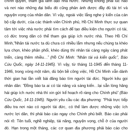
chính quyền, tham gia lãnh đạo nhà nước. Nhưng không phải lúc nào
và nơi nào những đại biểu đó cũng phản ánh được đầy đủ tài trí và
nguyện vọng của nhân dân. Vì vậy, ngoài việc lắng nghe ý kiến của cán
bộ cấp dưới, của các thành viên Chính phủ, Hồ Chí Minh thực sự quan
tâm tới việc nhà nước phải tìm cách để tạo điều kiện cho người có tài,
có đức trong dân có thể tham gia giúp ích nước nhà. Theo Hồ Chí
Minh,“Nhân tài nước ta dù chưa có nhiều lắm nhưng nếu chúng ta khéo
lựa chọn, khéo phân phối, khéo dùng thì nhân tài càng ngày càng phát
triển, càng thêm nhiều…”
(Hồ Chí Minh: “Nhân tài và kiến quốc”, Báo
Cứu Quốc, ngày 14-11-1945).
Vì vậy, từ tháng 11-1945 đến tháng 11-
1946, trong vòng một năm, dù bộn bề công việc, Hồ Chí Minh vẫn dành
thời gian hai lần viết bài đăng báo tìm người tài đức. Người kêu gọi
nhân dân: “Đồng bào ta ai có tài năng và sáng kiến…lại sẵn lòng hăng
hái giúp ích nước nhà thì xin gửi kế hoạch rõ ràng cho Chính phủ”
(Báo
Cứu Quốc, 14-11-1945).
Người yêu cầu các địa phương: “Phải trực tiếp
điều tra nơi nào có người tài đức, có thể làm được những việc ích
nước lợi dân, thì phải báo cáo ngay cho Chính phủ biết. Báo cáo phải
nói rõ: Tên tuổi, nghề nghiệp, tài năng, nguyện vọng, chỗ ở của người
đó. Hạn trong một tháng, các cơ quan địa phương phải báo cáo cho