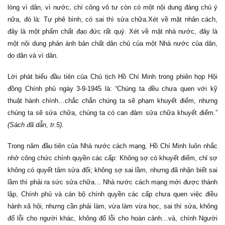
lòng vì dân, vì nước, chí công vô tư còn có một nội dung đáng chú ý
nữa, đó là: Tự phê bình, có sai thì sửa chữa.Xét về mặt nhân cách,
đây là một phẩm chất đạo đức rất quý. Xét về mặt nhà nước, đây là
một nội dung phản ánh bản chất dân chủ của một Nhà nước của dân,
do dân và vì dân.
Lời phát biểu đầu tiên của Chủ tịch Hồ Chí Minh trong phiên họp Hội
đồng Chính phủ ngày 3-9-1945 là: “Chúng ta đều chưa quen với kỹ
thuật hành chính…chắc chắn chúng ta sẽ phạm khuyết điểm, nhưng
chúng ta sẽ sửa chữa, chúng ta có can đảm sửa chữa khuyết điểm.”
(Sách đã dẫn, tr.5).
Trong năm đầu tiên của Nhà nước cách mạng, Hồ Chí Minh luôn nhắc
nhở công chức chính quyền các cấp: Không sợ có khuyết điểm, chỉ sợ
không có quyết tâm sửa đổi; không sợ sai lầm, nhưng đã nhận biết sai
lầm thì phải ra sức sửa chữa… Nhà nước cách mạng mới được thành
lập, Chính phủ và cán bộ chính quyền các cấp chưa quen việc điều
hành xã hội, nhưng cần phải làm, vừa làm vừa học, sai thì sửa, không
đổ lỗi cho người khác, không đổ lỗi cho hoàn cảnh…và, chính Người