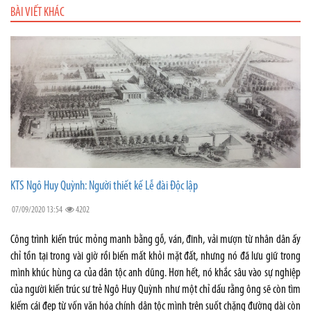
BÀI VIẾT KHÁC
KTS Ngô Huy Quỳnh: Người thiết kế Lễ đài Độc lập
07/09/2020 13:54
4202
Công trình kiến trúc mỏng manh bằng gỗ, ván, đinh, vải mượn từ nhân dân ấy
chỉ tồn tại trong vài giờ rồi biến mất khỏi mặt đất, nhưng nó đã lưu giữ trong
mình khúc hùng ca của dân tộc anh dũng. Hơn hết, nó khắc sâu vào sự nghiệp
của người kiến trúc sư trẻ Ngô Huy Quỳnh như một chỉ dấu rằng ông sẽ còn tìm
kiếm cái đẹp từ vốn văn hóa chính dân tộc mình trên suốt chặng đường dài còn