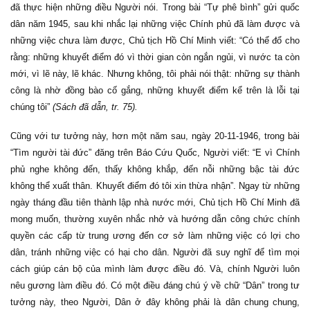
đã thực hiện những điều Người nói. Trong bài “Tự phê bình” gửi quốc
dân năm 1945, sau khi nhắc lại những việc Chính phủ đã làm được và
những việc chưa làm được, Chủ tịch Hồ Chí Minh viết: “Có thể đổ cho
rằng: những khuyết điểm đó vì thời gian còn ngắn ngủi, vì nước ta còn
mới, vì lẽ này, lẽ khác. Nhưng không, tôi phải nói thật: những sự thành
công là nhờ đồng bào cố gắng, những khuyết điểm kể trên là lỗi tại
chúng tôi”
(Sách đã dẫn, tr. 75).
Cũng với tư tưởng này, hơn một năm sau, ngày 20-11-1946, trong bài
“Tìm người tài đức” đăng trên Báo Cứu Quốc, Người viết: “E vì Chính
phủ nghe không đến, thấy không khắp, đến nỗi những bậc tài đức
không thể xuất thân. Khuyết điểm đó tôi xin thừa nhận”. Ngay từ những
ngày tháng đầu tiên thành lập nhà nước mới, Chủ tịch Hồ Chí Minh đã
mong muốn, thường xuyên nhắc nhở và hướng dẫn công chức chính
quyền các cấp từ trung ương đến cơ sở làm những việc có lợi cho
dân, tránh những việc có hại cho dân. Người đã suy nghĩ để tìm mọi
cách giúp cán bộ của mình làm được điều đó. Và, chính Người luôn
nêu gương làm điều đó. Có một điều đáng chú ý về chữ “Dân” trong tư
tưởng này, theo Người, Dân ở đây không phải là dân chung chung,