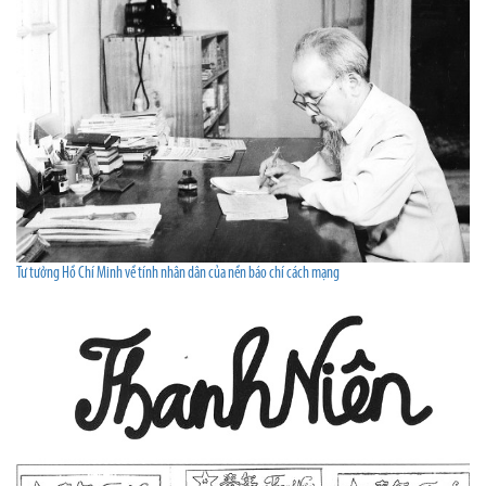
Tư tưởng Hồ Chí Minh về tính nhân dân của nền báo chí cách mạng