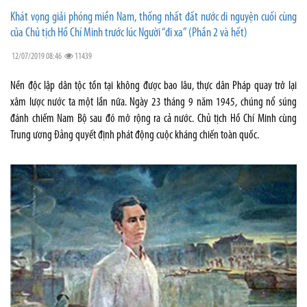
Khát vọng giải phóng miền Nam, thống nhất đất nước di nguyện cuối cùng
của Chủ tịch Hồ Chí Minh trước lúc Người “đi xa” (Phần 2 và hết)
12/07/2019 08:46
11439
Nền độc lập dân tộc tồn tại không được bao lâu, thực dân Pháp quay trở lại
xâm lược nước ta một lần nữa. Ngày 23 tháng 9 năm 1945, chúng nổ súng
đánh chiếm Nam Bộ sau đó mở rộng ra cả nước. Chủ tịch Hồ Chí Minh cùng
Trung ương Đảng quyết định phát động cuộc kháng chiến toàn quốc.