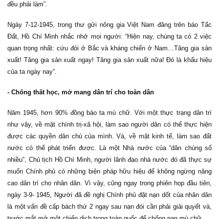
đều phải làm”.
Ngày 7-12-1945, trong thư gửi nông gia Việt Nam đăng trên báo Tấc
Đất, Hồ Chí Minh nhắc nhở mọi người: “Hiện nay, chúng ta có 2 việc
quan trọng nhất: cứu đói ở Bắc và kháng chiến ở Nam…Tăng gia sản
xuất! Tăng gia sản xuất ngay! Tăng gia sản xuất nữa! Đó là khẩu hiệu
của ta ngày nay”.
- Chống thất học, mở mang dân trí cho toàn dân
Năm 1945, hơn 90% đồng bào ta mù chữ. Với một thực trạng dân trí
như vậy, về mặt chính trị-xã hội, làm sao người dân có thể thực hiện
được các quyền dân chủ của mình. Và, về mặt kinh tế, làm sao đất
nước có thể phát triển được. Là một Nhà nước của “dân chúng số
nhiều”, Chủ tịch Hồ Chí Minh, người lãnh đạo nhà nước đó đã thực sự
muốn Chính phủ có những biện pháp hữu hiệu để không ngừng nâng
cao dân trí cho nhân dân. Vì vậy, cũng ngay trong phiên họp đầu tiên,
ngày 3-9- 1945, Người đã đề nghị Chính phủ đặt nạn dốt của nhân dân
là một vấn đề cấp bách thứ 2 ngay sau nạn đói cần phải giải quyết và,
trước mắt mở một chiến dịch trong toàn quốc để chống nạn mù chữ.