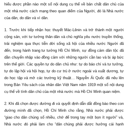
hiểu được phần nào một số nội dung cụ thể về bản chất dân chủ của
một nhà nước cách mạng theo quan điểm của Người, đó là Nhà nước
của dân, do dân và vì dân.
1. Trước khi tiếp nhận học thuyết Mác-Lênin và trở thành một người
cộng sản, với tư tưởng thân dân và chủ nghĩa yêu nước truyền thống,
trải nghiệm qua thực tiễn đời sống xã hội của nhiều nước Người đã
đến, trong hành trang tư tưởng Hồ Chí Minh, sự đồng cảm dân tộc đã
dần chuyển nhập vào đồng cảm với những người cần lao và bị áp bức
trên thế giới. Các quyền tự do dân chủ như: tự do báo chí và tư tưởng,
tự do lập hội và hội họp, tự do cư trú ở nước ngoài và xuất dương, tự
do học tập và mở các trường kỹ thuật… Nguyễn Ái Quốc đã nêu lên
trong Bản Yêu sách của nhân dân Việt Nam năm 1919 một số nội dung
cụ thể về tính dân chủ của một nhà nước mà Hồ Chí Minh quan niệm.
2. Khi đã chọn được đường đi và quyết định dẫn dắt đồng bào theo con
đường mình đã chọn, Hồ Chí Minh cho rằng, Nhà nước phải được
“giao cho dân chúng số nhiều, chớ để trong tay một bọn ít người” và,
Nhà nước đó phải làm cho “dân chúng phải được hưởng cái hạnh