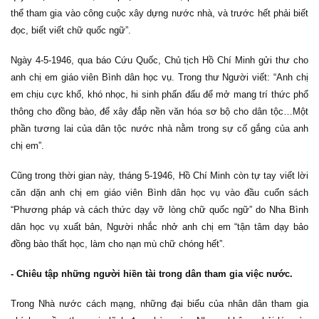
thể tham gia vào công cuộc xây dựng nước nhà, và trước hết phải biết
đọc, biết viết chữ quốc ngữ”.
Ngày 4-5-1946, qua báo Cứu Quốc, Chủ tịch Hồ Chí Minh gửi thư cho
anh chị em giáo viên Bình dân học vụ. Trong thư Người viết: “Anh chị
em chịu cực khổ, khó nhọc, hi sinh phấn đấu để mở mang trí thức phổ
thông cho đồng bào, để xây đắp nền văn hóa sơ bộ cho dân tộc…Một
phần tương lai của dân tộc nước nhà nằm trong sự cố gắng của anh
chị em”.
Cũng trong thời gian này, tháng 5-1946, Hồ Chí Minh còn tự tay viết lời
căn dặn anh chị em giáo viên Bình dân học vụ vào đầu cuốn sách
“Phương pháp và cách thức dạy vỡ lòng chữ quốc ngữ” do Nha Bình
dân học vụ xuất bản, Người nhắc nhở anh chị em “tận tâm dạy bảo
đồng bào thất học, làm cho nạn mù chữ chóng hết”.
- Chiêu tập những người hiền tài trong dân tham gia việc nước.
Trong Nhà nước cách mạng, những đại biểu của nhân dân tham gia