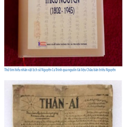
Thử tìm hiểu nhân vật lịch sử Nguyễn Cư Trinh qua nguồn tài liệu Châu bản triều Nguyễn