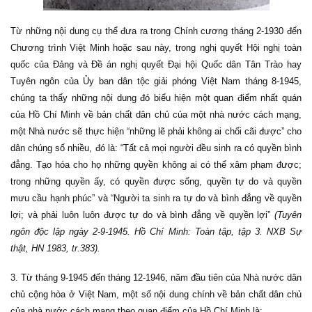
Từ những nội dung cụ thể đưa ra trong Chính cương tháng 2-1930 đến
Chương trình Việt Minh hoặc sau này, trong nghị quyết Hội nghị toàn
quốc của Đảng và Đề án nghị quyết Đại hội Quốc dân Tân Trào hay
Tuyên ngôn của Ủy ban dân tộc giải phóng Việt Nam tháng 8-1945,
chúng ta thấy những nội dung đó biểu hiện một quan điểm nhất quán
của Hồ Chí Minh về bản chất dân chủ của một nhà nước cách mạng,
một Nhà nước sẽ thực hiện “những lẽ phải không ai chối cãi được” cho
dân chúng số nhiều, đó là: “Tất cả mọi người đều sinh ra có quyền bình
đẳng. Tạo hóa cho họ những quyền không ai có thể xâm phạm được;
trong những quyền ấy, có quyền được sống, quyền tự do và quyền
mưu cầu hạnh phúc” và “Người ta sinh ra tự do và bình đẳng về quyền
lợi; và phải luôn luôn được tự do và bình đẳng về quyền lợi”
(Tuyên
ngôn độc lập ngày 2-9-1945. Hồ Chí Minh: Toàn tập, tập 3. NXB Sự
thật, HN 1983, tr.383).
3. Từ tháng 9-1945 đến tháng 12-1946, năm đầu tiên của Nhà nước dân
chủ cộng hòa ở Việt Nam, một số nội dung chính về bản chất dân chủ
của nhà nước cách mạng theo quan điểm của Hồ Chí Minh là: