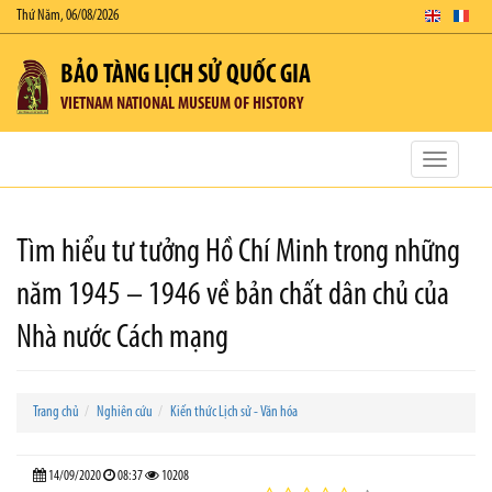
Thứ Năm, 06/08/2026
BẢO TÀNG LỊCH SỬ QUỐC GIA
VIETNAM NATIONAL MUSEUM OF HISTORY
Toggle
navigatio
Tìm hiểu tư tưởng Hồ Chí Minh trong những
năm 1945 – 1946 về bản chất dân chủ của
Nhà nước Cách mạng
Trang chủ
Nghiên cứu
Kiến thức Lịch sử - Văn hóa
14/09/2020
08:37
10208