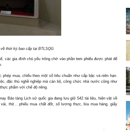
 về thời kỳ bao cấp tại BTLSQG
hế, các gia đình chủ yếu trông chờ vào phần
tem phiếu đ
ược phát để
h.
c phép mua, chiếu theo một số tiêu chuẩn như cấp bậc và niên hạn.
 việc, đặc thù nghề nghiệp mà cán bộ, công chức nhà nước cũng như
thực phẩm với chế độ riêng.
ay Bảo tàng Lịch sử quốc gia đang lưu giữ 542 tài liệu, hiện vật về
 vải, thịt… phiếu mua chất đốt, sổ lương thực, bìa mua hàng, giấy