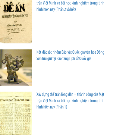
trận Việt Minh và bài học kinh nghiệm trong tình
hình hiện nay (Phần 2 và hết)
Nét đặc sắc nhóm Bảo vật Quốc gia văn hóa Đông
Sơn lưu giữ tại Bảo tàng Lịch sử Quốc gia
Xây dựng thế trận lòng dân – thành công của Mặt
trận Việt Minh và bài học kinh nghiệm trong tình
hình hiện nay (Phần 1)