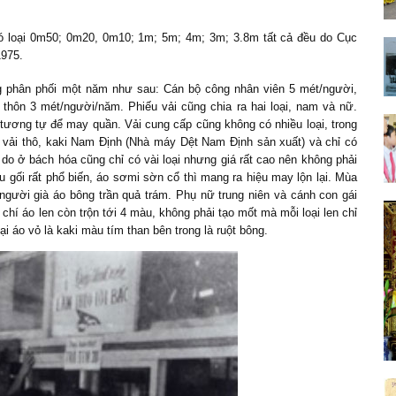
có loại 0m50; 0m20, 0m10; 1m; 5m; 4m; 3m; 3.8m tất cả đều do Cục
1975.
g phân phối một năm như sau: Cán bộ công nhân viên 5 mét/người,
thôn 3 mét/người/năm. Phiếu vải cũng chia ra hai loại, nam và nữ.
 tương tự để may quần. Vải cung cấp cũng không có nhiều loại, trong
, vải thô, kaki Nam Định (Nhà máy Dệt Nam Định sản xuất) và chỉ có
do ở bách hóa cũng chỉ có vài loại nhưng giá rất cao nên không phải
u gối rất phổ biến, áo sơmi sờn cổ thì mang ra hiệu may lộn lại. Mùa
người già áo bông trần quả trám. Phụ nữ trung niên và cánh con gái
chí áo len còn trộn tới 4 màu, không phải tạo mốt mà mỗi loại len chỉ
i áo vỏ là kaki màu tím than bên trong là ruột bông.