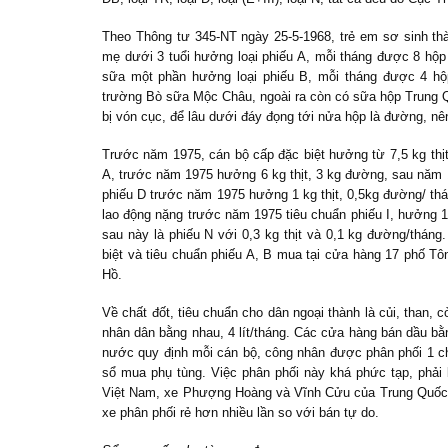
Theo Thông tư 345-NT ngày 25-5-1968, trẻ em sơ sinh th
mẹ dưới 3 tuổi hưởng loại phiếu A, mỗi tháng được 8 hộp
sữa một phần hưởng loại phiếu B, mỗi tháng được 4 h
trường Bò sữa Mộc Châu, ngoài ra còn có sữa hộp Trung 
bị vón cục, để lâu dưới đáy đọng tới nửa hộp là đường, nê
Trước năm 1975, cán bộ cấp đặc biệt hưởng từ 7,5 kg thị
A, trước năm 1975 hưởng 6 kg thịt, 3 kg đường, sau năm 
phiếu D trước năm 1975 hưởng 1 kg thịt, 0,5kg đường/ th
lao động nặng trước năm 1975 tiêu chuẩn phiếu I, hưởng 1
sau này là phiếu N với 0,3 kg thịt và 0,1 kg đường/thán
biệt và tiêu chuẩn phiếu A, B mua tại cửa hàng 17 phố 
Hồ.
Về chất đốt, tiêu chuẩn cho dân ngoại thành là củi, than, c
nhân dân bằng nhau, 4 lít/tháng. Các cửa hàng bán dầu b
nước quy định mỗi cán bộ, công nhân được phân phối 1 chi
sổ mua phụ tùng. Việc phân phối này khá phức tạp, phải
Việt Nam, xe Phượng Hoàng và Vĩnh Cửu của Trung Quốc.
xe phân phối rẻ hơn nhiều lần so với bán tự do.