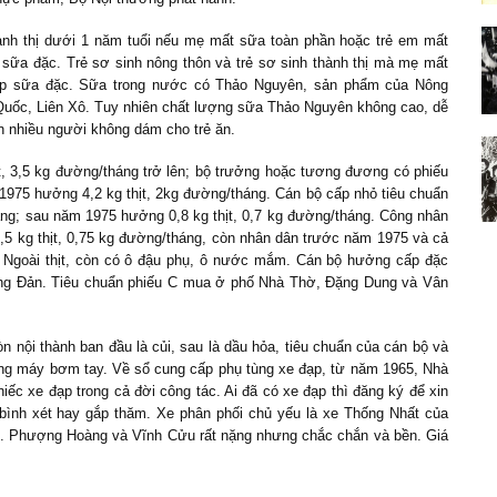
ành thị dưới 1 năm tuổi nếu mẹ mất sữa toàn phần hoặc trẻ em mất
 sữa đặc. Trẻ sơ sinh nông thôn và trẻ sơ sinh thành thị mà mẹ mất
ộp sữa đặc. Sữa trong nước có Thảo Nguyên, sản phẩm của Nông
Quốc, Liên Xô. Tuy nhiên chất lượng sữa Thảo Nguyên không cao, dễ
n nhiều người không dám cho trẻ ăn.
t, 3,5 kg đường/tháng trở lên; bộ trưởng hoặc tương đương có phiếu
1975 hưởng 4,2 kg thịt, 2kg đường/tháng. Cán bộ cấp nhỏ tiêu chuẩn
áng; sau năm 1975 hưởng 0,8 kg thịt, 0,7 kg đường/tháng. Công nhân
,5 kg thịt, 0,75 kg đường/tháng, còn nhân dân trước năm 1975 và cả
g. Ngoài thịt, còn có ô đậu phụ, ô nước mắm. Cán bộ hưởng cấp đặc
Tông Đản. Tiêu chuẩn phiếu C mua ở phố Nhà Thờ, Đặng Dung và Vân
òn nội thành ban đầu là củi, sau là dầu hỏa, tiêu chuẩn của cán bộ và
ằng máy bơm tay. Về sổ cung cấp phụ tùng xe đạp, từ năm 1965, Nhà
ếc xe đạp trong cả đời công tác. Ai đã có xe đạp thì đăng ký để xin
 bình xét hay gắp thăm. Xe phân phối chủ yếu là xe Thống Nhất của
 Phượng Hoàng và Vĩnh Cửu rất nặng nhưng chắc chắn và bền. Giá