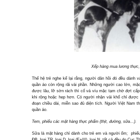
Xếp hàng mua lương thực,
Thế hệ trẻ nghe kể lại rằng, người dân hồi đó đều dành 
quần áo còn rộng rãi vài phần. Những người cao lớn, mặc
được lâu, lỡ sờn rách thì cố vá víu mặc tạm chờ đợt cấp
khi rộng hoặc hẹp hơn. Có người nhận vải khổ chỉ được
đoạn chiều dài, miễn sao đủ diện tích. Người Việt Nam t
quần áo.
Tem, phiếu các mặt hàng thực phẩm
(thịt, đường, sữa…).
Sữa
là mặt hàng chỉ dành cho trẻ em và người ốm; phiếu s
ĐB, loại TR, loại D, loại (E+III), loại N, tất cả đều do Cụ