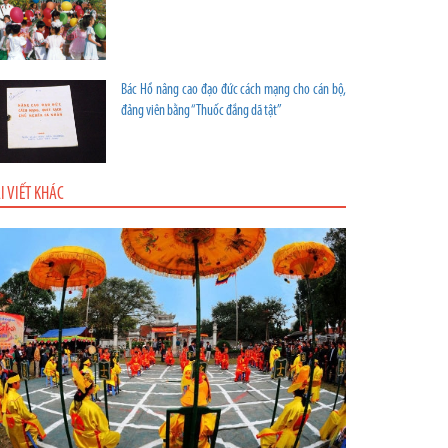
Bác Hồ nâng cao đạo đức cách mạng cho cán bộ,
đảng viên bằng “Thuốc đắng dã tật”
I VIẾT KHÁC