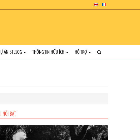
Ự ÁN BTLSQG
THÔNG TIN HỮU ÍCH
HỖ TRỢ
I NỔI BẬT