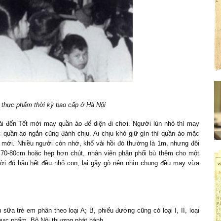
 thực phẩm thời kỳ bao cấp ở Hà Nội
vải đến Tết mới may quần áo để diện đi chơi. Người lùn nhỏ thì may
 quần áo ngắn cũng đành chịu. Ai chịu khó giữ gìn thì quần áo mặc
 mới. Nhiều người còn nhớ, khổ vải hồi đó thường là 1m, nhưng đôi
 70-80cm hoặc hẹp hơn chút, nhân viên phân phối bù thêm cho một
hời đó hầu hết đều nhỏ con, lại gầy gò nên nhìn chung đều may vừa
ữa trẻ em phân theo loại A; B, phiếu đường cũng có loại I, II, loại
c Thực phẩm, Bộ Nội thương phát hành.