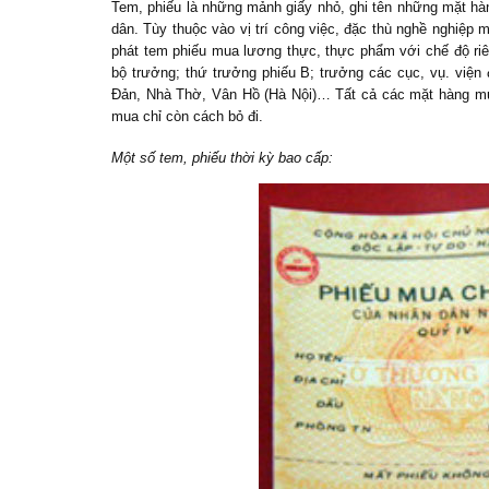
Tem, phiếu là những mảnh giấy nhỏ, ghi tên những mặt h
dân. Tùy thuộc vào vị trí công việc, đặc thù nghề nghi
phát tem phiếu mua lương thực, thực phẩm với chế độ riê
bộ trưởng; thứ trưởng phiếu B; trưởng các cục, vụ. việ
Đản, Nhà Thờ, Vân Hồ (Hà Nội)… Tất cả các mặt hàng mua b
mua chỉ còn cách bỏ đi.
Một số tem, phiếu thời kỳ bao cấp: