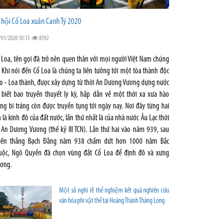
̃ hội Cổ Loa xuân Canh Tý 2020
/01/2020 10:13
8592
 Loa, tên gọi đã trở nên quen thân với mọi người Việt Nam chúng
. Khi nói đến Cổ Loa là chúng ta liên tưởng tới một tòa thành độc
o - Loa thành, được xây dựng từ thời An Dương Vương dựng nước
 biết bao truyền thuyết ly kỳ, hấp dẫn về một thời xa xưa hào
ng bi tráng còn được truyền tụng tới ngày nay. Nơi đây từng hai
n là kinh đô của đất nước, lần thứ nhất là của nhà nước Âu Lạc thời
 An Dương Vương (thế kỷ III TCN). Lần thứ hai vào năm 939, sau
iến thắng Bạch Đằng năm 938 chấm dứt hơn 1000 năm Bắc
uộc, Ngô Quyền đã chọn vùng đất Cổ Loa để định đô và xưng
ơng.
Một số nghi lễ thể nghiệm kết quả nghiên cứu
văn hóa phi vật thể tại Hoàng Thành Thăng Long