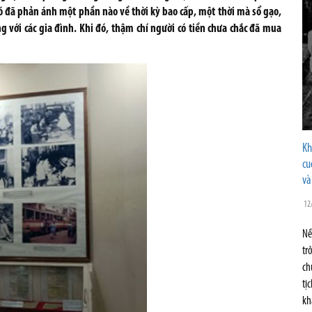
nó đã phản ánh một phần nào về thời kỳ bao cấp, một thời mà sổ gạo,
 với các gia đình. Khi đó, thậm chí người có tiền chưa chắc đã mua
Kh
cu
và
12
Nề
tr
ch
tị
kh