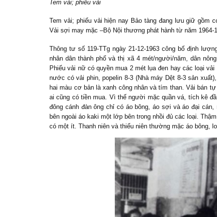
Tem vải; phiếu vải
Tem vải; phiếu vải hiện nay Bảo tàng đang lưu giữ gồm 
Vải sợi may mặc –Bộ Nội thương phát hành từ năm 1964-
Thông tư số 119-TTg ngày 21-12-1963 công bố định lượn
nhân dân thành phố và thị xã 4 mét/người/năm, dân nông 
Phiếu vải nữ có quyền mua 2 mét lụa đen hay các loại vải
nước có vải phin, popelin 8-3 (Nhà máy Dệt 8-3 sản xuất)
hai màu cơ bản là xanh công nhân và tím than. Vải bán tự 
ai cũng có tiền mua. Vì thế người mặc quần vá, tích kê đầ
đông cánh đàn ông chỉ có áo bông, áo sợi và áo đại cán, 
bên ngoài áo kaki một lớp bên trong nhồi đủ các loại. Thậm 
có một ít. Thanh niên và thiếu niên thường mặc áo bông, loạ