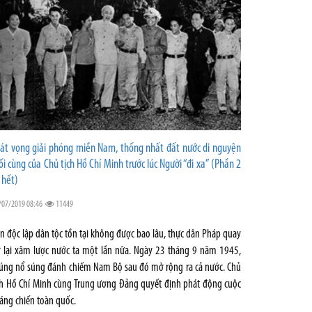
át vọng giải phóng miền Nam, thống nhất đất nước di nguyện
ối cùng của Chủ tịch Hồ Chí Minh trước lúc Người “đi xa” (Phần 2
 hết)
/07/2019 08:46
11449
n độc lập dân tộc tồn tại không được bao lâu, thực dân Pháp quay
ở lại xâm lược nước ta một lần nữa. Ngày 23 tháng 9 năm 1945,
úng nổ súng đánh chiếm Nam Bộ sau đó mở rộng ra cả nước. Chủ
ch Hồ Chí Minh cùng Trung ương Đảng quyết định phát động cuộc
áng chiến toàn quốc.