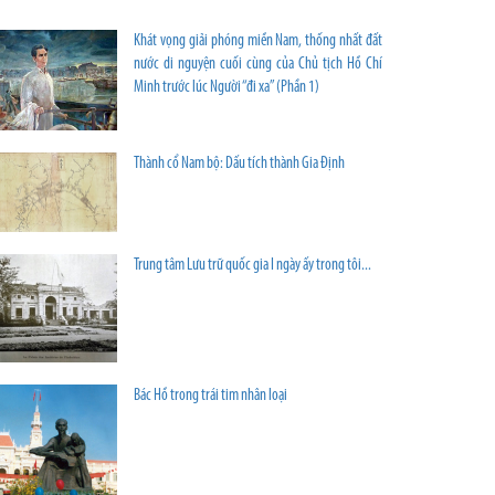
Khát vọng giải phóng miền Nam, thống nhất đất
nước di nguyện cuối cùng của Chủ tịch Hồ Chí
Minh trước lúc Người “đi xa” (Phần 1)
Thành cổ Nam bộ: Dấu tích thành Gia Định
Trung tâm Lưu trữ quốc gia I ngày ấy trong tôi...
Bác Hồ trong trái tim nhân loại