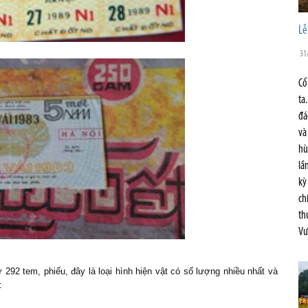
Lê
31
Cổ
ta
đá
và
hù
lầ
kỳ
ch
th
Vư
2 tem, phiếu, đây là loại hình hiện vật có số lượng nhiều nhất và
: