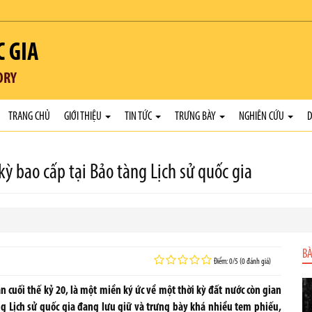
C GIA
ORY
TRANG CHỦ
GIỚI THIỆU
TIN TỨC
TRƯNG BÀY
NGHIÊN CỨU
D
kỳ bao cấp tại Bảo tàng Lịch sử quốc gia
BÀ
Điểm: 0/5 (0 đánh giá)
 cuối thế kỷ 20, là một miền ký ức về một thời kỳ đất nước còn gian
ng Lịch sử quốc gia đang lưu giữ và trưng bày khá nhiều tem phiếu,