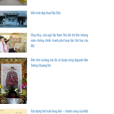
Mối tình đẹp thuở Tây Tiến
Ứng Hòa, cửa ngõ Tây Nam Thủ đô Hà Nội những
năm chống chiến tranh phá hoại lần thứ hai của
Mỹ
Đền thờ và lăng mộ Kỳ vỹ Quận công Nguyễn Văn
Tường (Quảng Trị)
Xây dựng thế trận lòng dân – thành công của Mặt