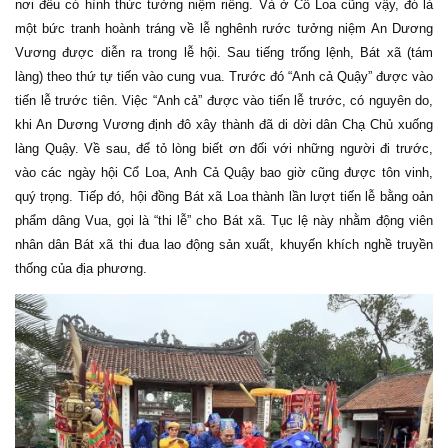
nơi đều có hình thức tưởng niệm riêng. Và ở Cổ Loa cũng vậy, đó là
một bức tranh hoành tráng về lễ nghênh rước tưởng niệm An Dương
Vương được diễn ra trong lễ hội. Sau tiếng trống lệnh, Bát xã (tám
làng) theo thứ tự tiến vào cung vua. Trước đó “Anh cả Quậy” được vào
tiến lễ trước tiên. Việc “Anh cả” được vào tiến lễ trước, có nguyên do,
khi An Dương Vương định đô xây thành đã di dời dân Chạ Chủ xuống
làng Quậy. Về sau, để tỏ lòng biết ơn đối với những người đi trước,
vào các ngày hội Cổ Loa, Anh Cả Quậy bao giờ cũng được tôn vinh,
quý trọng. Tiếp đó, hội đồng Bát xã Loa thành lần lượt tiến lễ bằng oản
phẩm dâng Vua, gọi là “thi lễ” cho Bát xã. Tục lệ này nhằm động viên
nhân dân Bát xã thi đua lao động sản xuất, khuyến khích nghề truyền
thống của địa phương.