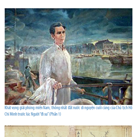
Khát vọng giải phóng miền Nam, thống nhất đất nước di nguyện cuối cùng của Chủ tịch Hồ
Chí Minh trước lúc Người “đi xa” (Phần 1)