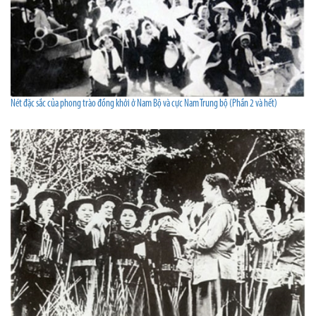
Nét đặc sắc của phong trào đồng khởi ở Nam Bộ và cực Nam Trung bộ (Phần 2 và hết)