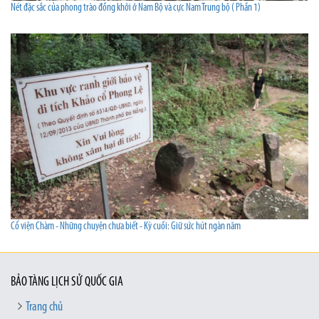
Nét đặc sắc của phong trào đồng khởi ở Nam Bộ và cực Nam Trung bộ ( Phần 1)
Cổ viện Chàm - Những chuyện chưa biết - Kỳ cuối: Giữ sức hút ngàn năm
BẢO TÀNG LỊCH SỬ QUỐC GIA
Trang chủ