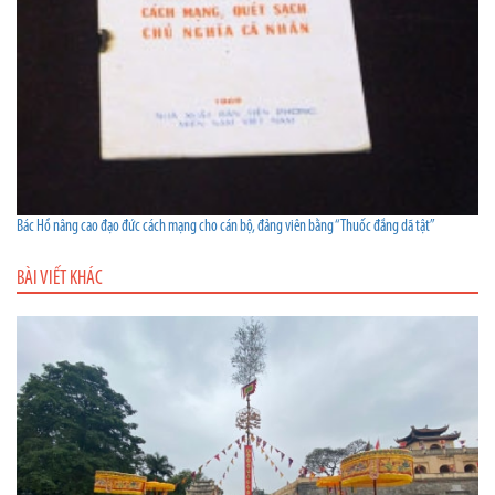
Bác Hồ nâng cao đạo đức cách mạng cho cán bộ, đảng viên bằng “Thuốc đắng dã tật”
BÀI VIẾT KHÁC