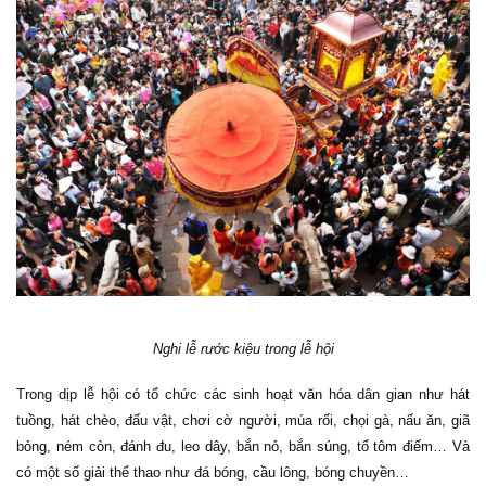
Nghi lễ rước kiệu trong lễ hội
Trong dịp lễ hội có tổ chức các sinh hoạt văn hóa dân gian như hát
tuồng, hát chèo, đấu vật, chơi cờ người, múa rối, chọi gà, nấu ăn, giã
bỏng, ném còn, đánh đu, leo dây, bắn nỏ, bắn súng, tổ tôm điếm… Và
có một số giải thể thao như đá bóng, cầu lông, bóng chuyền…