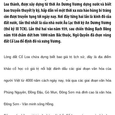
Loa thành, được xây dựng từ thời An Dương Vương dựng nước và biết
bao truyền thuyết ly kỳ, hấp dẫn về một thời xa xưa hào hùng bi tráng
còn được truyền tụng tới ngày nay. Nơi đây từng hai lần là kinh đô của
đất nước, lần thứ nhất là của nhà nước Âu Lạc thời kỳ An Dương Vương
(thế kỷ III TCN). Lần thứ hai vào năm 939, sau chiến thắng Bạch Đằng
năm 938 chấm dứt hơn 1000 năm Bắc thuộc, Ngô Quyền đã chọn vùng
đất Cổ Loa để định đô và xưng Vương.
Lòng đất Cổ Loa chứa đựng biết bao giá trị lịch sử, đây là địa điểm
khảo cổ học có giá trị nổi bật đánh dấu các giai đoạn văn hóa của
người Việt từ 4000 năm cách ngày nay, trải qua các giai đoạn văn hóa
Phùng Nguyên, Đồng Đậu, Gò Mun, Đông Sơn mà đỉnh cao là văn hóa
Đông Sơn - Văn minh sông Hồng.