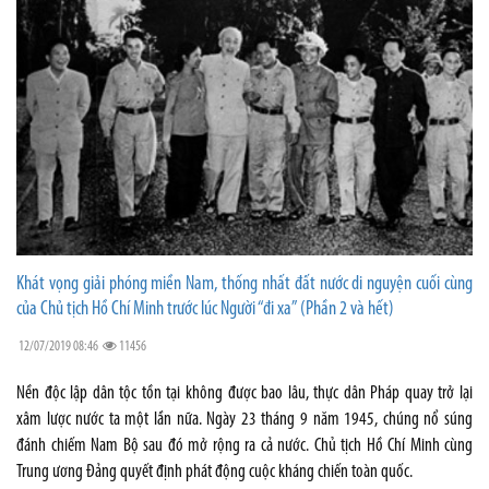
Khát vọng giải phóng miền Nam, thống nhất đất nước di nguyện cuối cùng
của Chủ tịch Hồ Chí Minh trước lúc Người “đi xa” (Phần 2 và hết)
12/07/2019 08:46
11456
Nền độc lập dân tộc tồn tại không được bao lâu, thực dân Pháp quay trở lại
xâm lược nước ta một lần nữa. Ngày 23 tháng 9 năm 1945, chúng nổ súng
đánh chiếm Nam Bộ sau đó mở rộng ra cả nước. Chủ tịch Hồ Chí Minh cùng
Trung ương Đảng quyết định phát động cuộc kháng chiến toàn quốc.