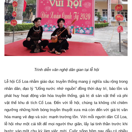
Trình diễn văn nghệ dân gian tại lễ hội
Lễ hội Cổ Loa nhằm giáo dục truyền thống mang ý nghĩa sâu rộng trong
nhân dân, đạo lý “Uống nước nhớ nguồn” đồng thời duy trì, bảo tồn và
phát huy hoạt động văn hóa truyền thống, giá trị di sản vật thể và phi
vật thể khu di tích Cổ Loa. Đến với lễ hội, chúng ta không chỉ chiêm
ngưỡng những hình bóng truyền thuyết xưa mà còn đến với giá trị văn
hóa mang vẻ đẹp và sức mạnh trường tồn. Với mỗi người dân Cổ Loa,
lễ hội như một cái tết để mọi người thư giãn, lấy lại tinh thần trước khi
bước vào một chu kỳ làm việc mới. Cuộc sống hôm nay dẫu có nhiều