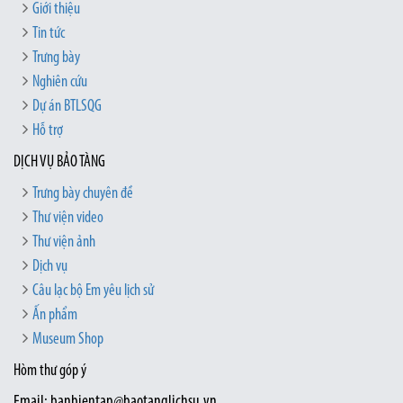
Giới thiệu
Tin tức
Trưng bày
Nghiên cứu
Dự án BTLSQG
Hỗ trợ
DỊCH VỤ BẢO TÀNG
Trưng bày chuyên đề
Thư viện video
Thư viện ảnh
Dịch vụ
Câu lạc bộ Em yêu lịch sử
Ấn phẩm
Museum Shop
Hòm thư góp ý
Email: banbientap@baotanglichsu.vn