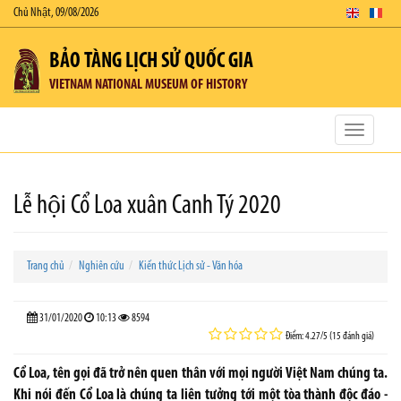
Chủ Nhật, 09/08/2026
BẢO TÀNG LỊCH SỬ QUỐC GIA
VIETNAM NATIONAL MUSEUM OF HISTORY
Toggle
navigatio
Lễ hội Cổ Loa xuân Canh Tý 2020
Trang chủ
Nghiên cứu
Kiến thức Lịch sử - Văn hóa
31/01/2020
10:13
8594
Điểm: 4.27/5 (15 đánh giá)
Cổ Loa, tên gọi đã trở nên quen thân với mọi người Việt Nam chúng ta.
Khi nói đến Cổ Loa là chúng ta liên tưởng tới một tòa thành độc đáo -