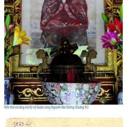
Đền thờ và lăng mộ Kỳ vỹ Quận công Nguyễn Văn Tường (Quảng Trị)