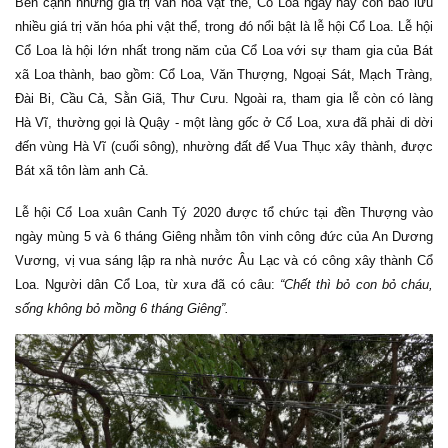
Bên cạnh những giá trị văn hóa vật thể, Cổ Loa ngày nay còn bảo lưu
nhiều giá trị văn hóa phi vật thể, trong đó nổi bật là lễ hội Cổ Loa. Lễ hội
Cổ Loa là hội lớn nhất trong năm của Cổ Loa với sự tham gia của Bát
xã Loa thành, bao gồm: Cổ Loa, Văn Thượng, Ngoại Sát, Mạch Tràng,
Đài Bi, Cầu Cả, Sằn Giã, Thư Cưu. Ngoài ra, tham gia lễ còn có làng
Hà Vĩ, thường gọi là Quậy - một làng gốc ở Cổ Loa, xưa đã phải di dời
đến vùng Hà Vĩ (cuối sông), nhường đất để Vua Thục xây thành, được
Bát xã tôn làm anh Cả.
Lễ hội Cổ Loa xuân Canh Tý 2020 được tổ chức
tại đền Thượng vào
ngày mùng 5 và 6 tháng Giêng nhằm tôn vinh công đức của An Dương
Vương, vị vua sáng lập ra nhà nước Âu Lạc
và có công xây thành Cổ
Loa. Người dân Cổ Loa, từ xưa đã có câu:
“Chết thì bỏ con bỏ cháu,
sống không bỏ mồng 6 tháng Giêng”.