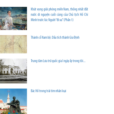
Khát vọng giải phóng miền Nam, thống nhất đất
nước di nguyện cuối cùng của Chủ tịch Hồ Chí
Minh trước lúc Người “đi xa” (Phần 1)
Thành cổ Nam bộ: Dấu tích thành Gia Định
Trung tâm Lưu trữ quốc gia I ngày ấy trong tôi...
Bác Hồ trong trái tim nhân loại