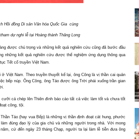
ch Hồi đồng Di sản Văn hóa Quốc Gia cùng
tham dự nghi lễ tại Hoàng thành Thăng Long
àng được chú trọng và những kết quả nghiên cứu cũng đã bước đầu
rong những kết quả nghiên cứu được thể nghiệm ứng dụng thông qua
ục Tết cổ truyền Việt Nam.
 ở Việt Nam. Theo truyền thuyết kể lại, ông Công là vị thần cai quản
iệc bếp núp. Ông Công, ông Táo được ông Trời phái xuống trần gian
ời.
cưỡi cá chép lên Thiên đình báo cáo tất cả việc làm tốt và chưa tốt
oạt công, tội.
 Thần Táo (hay vua Bếp) là những vị thần định đoạt cát hung, phước
c làm đúng đạo lý của gia chủ và những người trong nhà. Với mong
ăm, cứ đến ngày 23 tháng Chạp, người ta lại làm lễ tiễn đưa ông