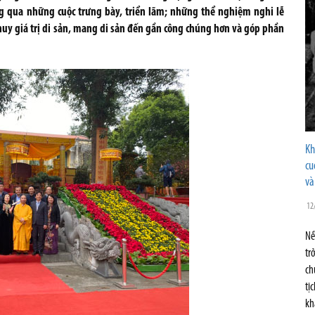
g qua những cuộc trưng bày, triển lãm; những thể nghiệm nghi lễ
uy giá trị di sản, mang di sản đến gần công chúng hơn và góp phần
Kh
cu
và
12
Nề
tr
ch
tị
kh