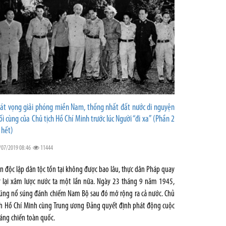
át vọng giải phóng miền Nam, thống nhất đất nước di nguyện
ối cùng của Chủ tịch Hồ Chí Minh trước lúc Người “đi xa” (Phần 2
 hết)
/07/2019 08:46
11444
n độc lập dân tộc tồn tại không được bao lâu, thực dân Pháp quay
ở lại xâm lược nước ta một lần nữa. Ngày 23 tháng 9 năm 1945,
úng nổ súng đánh chiếm Nam Bộ sau đó mở rộng ra cả nước. Chủ
ch Hồ Chí Minh cùng Trung ương Đảng quyết định phát động cuộc
áng chiến toàn quốc.