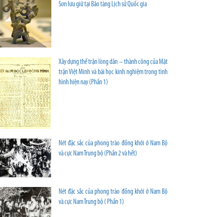
Sơn lưu giữ tại Bảo tàng Lịch sử Quốc gia
Xây dựng thế trận lòng dân – thành công của Mặt
trận Việt Minh và bài học kinh nghiệm trong tình
hình hiện nay (Phần 1)
Nét đặc sắc của phong trào đồng khởi ở Nam Bộ
và cực Nam Trung bộ (Phần 2 và hết)
Nét đặc sắc của phong trào đồng khởi ở Nam Bộ
và cực Nam Trung bộ ( Phần 1)