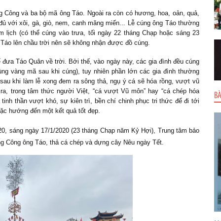
 Công và ba bộ mã ông Táo. Ngoài ra còn có hương, hoa, oản, quả,
đủ với xôi, gà, giò, nem, canh măng miến... Lễ cúng ông Táo thường
 lịch (có thể cúng vào trưa, tối ngày 22 tháng Chạp hoặc sáng 23
g Táo lên chầu trời nên sẽ không nhận được đồ cúng.
ể đưa Táo Quân về trời. Bởi thế, vào ngày này, các gia đình đều cúng
ùng vàng mã sau khi cúng), tuy nhiên phần lớn các gia đình thường
au khi làm lễ xong đem ra sông thả, ngụ ý cá sẽ hóa rồng, vượt vũ
ra, trong tâm thức người Việt, “cá vượt Vũ môn” hay “cá chép hóa
BÀ
nh thần vượt khó, sự kiên trì, bền chí chinh phục tri thức để đi tới
oặc hướng đến một kết quả tốt đẹp.
, sáng ngày 17/1/2020 (23 tháng Chạp năm Kỷ Hợi), Trung tâm bảo
ông Công ông Táo, thả cá chép và dựng cây Nêu ngày Tết.