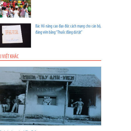
Bác Hồ nâng cao đạo đức cách mạng cho cán bộ,
đảng viên bằng “Thuốc đắng dã tật”
I VIẾT KHÁC