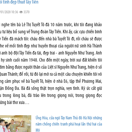
i tình đẹp thuở Tây Tiến
/01/2020 10:36
3370
i nghe tên bà Lê Thị Tuyết Tô đã 10 năm trước, khi tôi đang khảo
u tư liệu bổ sung về Trung đoàn Tây Tiến. Khi ấy, các cựu chiến binh
y Tiến đã mách tôi: cháu đến nhà bà Tuyết Tô đi, rồi cháu sẽ được
he về mối tình đẹp như huyền thoại của người nữ sinh Hà Thành
i anh bộ đội Tây Tiến đa tài, đẹp trai - anh Nguyễn Như Trang. Anh
 hy sinh cuối năm 1948. Cho đến một ngày, trời xui đất khiến tôi
 tìm bằng được người thân của Liệt sĩ Nguyễn Như Trang, hiện ở số
Quan Thánh; để rồi, từ đó lại mở ra cả một câu chuyện khiến tôi vô
ng cảm phục về bà Tuyết Tô, hiện ở nhà E6, tập thể Phương Mai,
ận Đống Đa. Bà đã sống thật trọn nghĩa, vẹn tình. Ký ức cất giữ
u trong lòng bà, đã trào lên trong giọng nói, trong giọng đọc
ững bài thơ xưa…
Ứng Hòa, cửa ngõ Tây Nam Thủ đô Hà Nội những
năm chống chiến tranh phá hoại lần thứ hai của
Mỹ