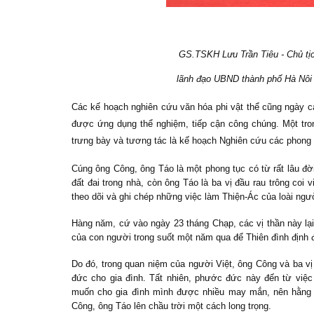
GS.TSKH Lưu Trần Tiêu - Chủ tị
lãnh đạo UBND thành phố Hà Nôi 
Các kế hoạch nghiên cứu văn hóa phi vật thể cũng ngày c
được ứng dụng thể nghiệm, tiếp cận công chúng. Một t
trưng bày và tương tác là kế hoạch Nghiên cứu các phong t
Cúng ông Công, ông Táo là một phong tục có từ rất lâu đời
đất đai trong nhà, còn ông Táo là
ba vị đầu rau
trông coi v
theo dõi và ghi chép những việc làm Thiện-Ác của loài ngư
Hàng năm, cứ vào ngày 23 tháng Chạp, các vị thần này lại 
của con người trong suốt một năm qua để Thiên đình định đ
Do đó, trong quan niệm của người Việt, ông Công và ba vị
đức cho gia đình. Tất nhiên, phước đức này đến từ việ
muốn cho gia đình mình được nhiều may mắn, nên hằng n
Công, ông Táo lên chầu trời một cách long trọng.