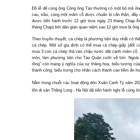
Đồ lễ để
cúng ông Công ông Táo
thường có một bộ mã ông
cau, trầu; cùng một mâm cỗ được chuẩn bị cẩn thận, đầy 
được tiến hành trước 12 giờ trưa ngày
23 tháng Chạp
Âm
tháng Chạp) bởi dân gian quan niệm sau 12 giờ trưa là ôn
Theo truyền thuyết, cá chép là phương tiện duy nhất có th
cá chép. Một số gia đình có thể mua cá chép giấy (đốt c
mua 3 con cá chép thả vào chậu nước đặt cạnh mâm cỗ, s
môn, làm phương tiện cho Táo Quân cưỡi về trời. Ngoài 
rồng” còn mang ý nghĩa của sự thăng hoa, biểu tượng của ti
thành công, biểu trưng cho nhân cách thanh cao tiềm ẩn h
Nằm trong chuỗi các hoạt động đón Xuân Canh Tý năm 2020
tồn di sản Thăng Long - Hà Nội đã tiến hành nghi lễ cúng 