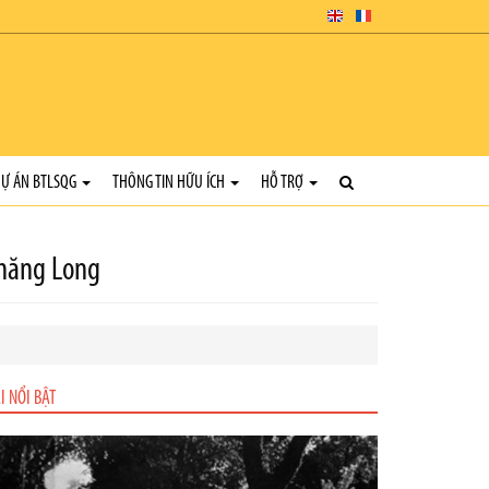
Ự ÁN BTLSQG
THÔNG TIN HỮU ÍCH
HỖ TRỢ
 Thăng Long
I NỔI BẬT