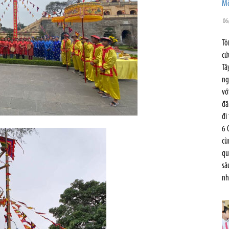
Mố
06
Tô
cứ
Tâ
ng
vớ
đã
đi
6 
cù
qu
sâ
nh