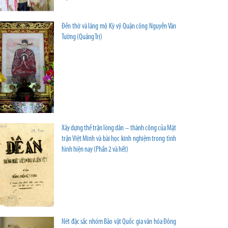
Đền thờ và lăng mộ Kỳ vỹ Quận công Nguyễn Văn
Tường (Quảng Trị)
Xây dựng thế trận lòng dân – thành công của Mặt
trận Việt Minh và bài học kinh nghiệm trong tình
hình hiện nay (Phần 2 và hết)
Nét đặc sắc nhóm Bảo vật Quốc gia văn hóa Đông