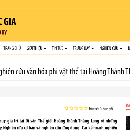
C GIA
ORY
TRANG CHỦ
GIỚI THIỆU
TIN TỨC
TRƯNG BÀY
NGHIÊN CỨU
D
̉ nghiên cứu văn hóa phi vật thể tại Hoàng Thành
BÀ
Điểm: 0/5 (0 đánh giá)
 giá trị tại Di sản Thế giới Hoàng thành Thăng Long có những
g: Nghiên cứu cơ bản và nghiên cứu ứng dụng. Các kế hoạch nghiên