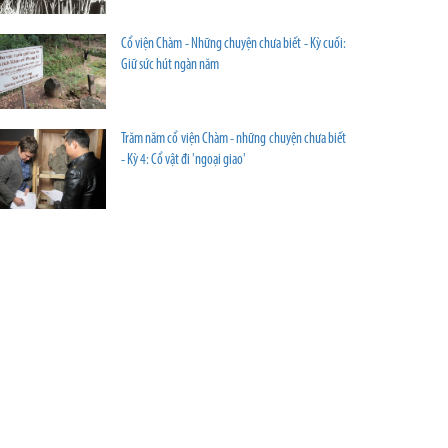
Cổ viện Chàm - Những chuyện chưa biết - Kỳ cuối:
Giữ sức hút ngàn năm
Trăm năm cổ viện Chàm - những chuyện chưa biết
- Kỳ 4: Cổ vật đi 'ngoại giao'