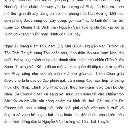
Hoa tiếp diễn, nhằm làm suy yếu lực lượng cả Pháp lẫn Hoa và tranh
thủ thời gian để xây dựng cơ sở cho
phong trào Cần Vương
. Một loạt
sơn phòng được củng cố, xây dựng, gồm cả “hậu lộ kinh đô”, Tân Sở
(Cam Lộ, Quảng Trị). Đích thân Nguyễn Văn Tường chỉ đạo xây dựng
“kinh đô kháng chiến” hoặc “kinh đô tị địa” này.
Ngày 12 tháng 6 âm lịch, năm Quý Mùi (1884), Nguyễn Văn Tường và
Tôn Thất Thuyết cùng Tôn nhân phủ, đình thần lập vua
Hàm Nghi
lên
ngôi. Hai vị phụ chính cùng các thành viên nhóm chủ chiến (
Trần Xuân
Soạn
, Trương Văn Để...) đã có một vị minh quân để tiếp tục đương đầu
với Pháp cũng như với bộ phận khá lớn giáo dân Thiên Chúa giáo
được cho là bị các cố đạo phỉnh gạt, cầm súng, đào hào, tiếp tế lương
thực cho Pháp. Chính phủ Pháp quyết thực hiện xâm lược toàn bộ Đại
Nam. De Courcy được cử sang với mục đích hoàn tất việc chiếm trọn
Bắc Kỳ và bắt đầu tấn công chiếm cứ kinh đô Huế. Câu nói của De
Courcy, hầu như ai cũng biết, “cần phải giải quyết việc này ở Huế” và
ông ta đã vạch kế hoạch bắt sống hoặc tiêu diệt nhóm chủ chiến triều
đình Huế, đứng đầu là Nguyễn Văn Tường và Tôn Thất Thuyết.