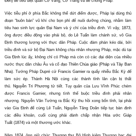
Đen
) để tiêu diệt quân Cờ Vàng, Cờ Trắng và để chống Pháp.
Việc tiễu phỉ ở phía Bắc không thể dứt điểm được, Pháp lại dùng thủ
đoạn “buôn bán” vũ khí cho bọn phỉ để nuôi dưỡng chúng, nhằm làm
tiêu hao sinh lực quân Đại Nam và ý chí của triều đình. Vì vậy,
1873
,
ông được điều động vào phái bộ, do
Lê Tuấn
làm chánh sứ, vô Gia
Định thương lượng với thực dân Pháp. Cuộc đàm phán kéo dài, bởi
triều đình và sứ bộ Đại Nam không chịu nhân nhượng Pháp, mặc dù tại
Gia Định lúc ấy, không chỉ có Pháp mà còn có các đại diện của nhiều
nước thực dân châu Âu và cố đạo
Thiên Chúa giáo
(
Pháp
và
Tây Ban
Nha
). Tướng Pháp Dupré cử
Francis Garnier
ra quấy nhiễu Bắc Kỳ để
làm sức ép. Thành
Hà Nội
cùng các thành tỉnh lân cận bị thất
thủ.
Nguyễn Tri Phương
tử tiết. Tuy quân của Lưu Vĩnh Phúc chém
được Francis Garnier, nhưng tình thế buộc triều đình phải nhân
nhượng. Nguyễn Văn Tường ra Bắc Kỳ thu hồi xong bốn tỉnh, lại phải
vào Gia Định để cùng Lê Tuấn, Nguyễn Tăng Doãn tiếp tục bàn định
các điều khoản, cuối cùng phải đành chấp nhận
Hòa ước Giáp
Tuất
(
1874
) và một thương ước khác.
Năm
1874
, ông giữ chức
Thượng thư
Bộ Hình kiêm Thương bạc đại