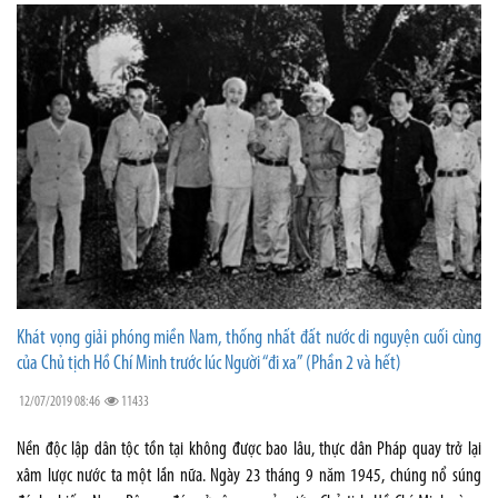
Khát vọng giải phóng miền Nam, thống nhất đất nước di nguyện cuối cùng
của Chủ tịch Hồ Chí Minh trước lúc Người “đi xa” (Phần 2 và hết)
12/07/2019 08:46
11433
Nền độc lập dân tộc tồn tại không được bao lâu, thực dân Pháp quay trở lại
xâm lược nước ta một lần nữa. Ngày 23 tháng 9 năm 1945, chúng nổ súng