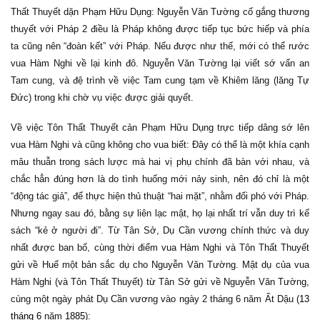
Thất Thuyết dặn Phạm Hữu Dụng: Nguyễn Văn Tường cố gắng thương
thuyết với Pháp 2 điều là Pháp không được tiếp tục bức hiếp và phía
ta cũng nên “đoàn kết” với Pháp. Nếu được như thế, mới có thể rước
vua Hàm Nghi về lại kinh đô. Nguyễn Văn Tường lại viết sớ vấn an
Tam cung, và đệ trình về việc Tam cung tạm về Khiêm lăng (lăng Tự
Đức) trong khi chờ vụ việc được giải quyết.
Về việc Tôn Thất Thuyết cản Phạm Hữu Dụng trực tiếp dâng sớ lên
vua Hàm Nghi và cũng không cho vua biết: Đây có thể là một khía cạnh
mâu thuẫn trong sách lược mà hai vị phụ chính đã bàn với nhau, và
chắc hẳn đúng hơn là do tình huống mới nảy sinh, nên đó chỉ là một
“động tác giả”, để thực hiện thủ thuật “hai mặt”, nhằm đối phó với Pháp.
Nhưng ngay sau đó, bằng sự liên lạc mật, họ lại nhất trí vẫn duy trì kế
sách “kẻ ở người đi”. Từ Tân Sở, Dụ Cần vương chính thức và duy
nhất được ban bố, cùng thời điểm vua Hàm Nghi và Tôn Thất Thuyết
gửi về Huế một bản sắc dụ cho Nguyễn Văn Tường. Mật dụ của vua
Hàm Nghi (và Tôn Thất Thuyết) từ Tân Sở gửi về Nguyễn Văn Tường,
cùng một ngày phát Dụ Cần vương vào ngày 2 tháng 6 năm Ất Dậu (
13
tháng 6
năm
1885
):