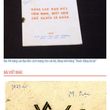
Bác Hồ nâng cao đạo đức cách mạng cho cán bộ, đảng viên bằng “Thuốc đắng dã tật”
BÀI VIẾT KHÁC