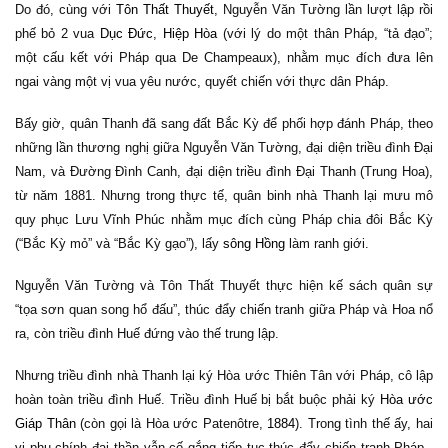
Do đó, cùng với
Tôn Thất Thuyết
, Nguyễn Văn Tường lần lượt lập rồi
phế bỏ 2 vua
Dục Đức
,
Hiệp Hòa
(với lý do một thân Pháp, “tả đạo”;
một cấu kết với Pháp qua De Champeaux), nhằm mục đích đưa lên
ngai vàng một vị vua yêu nước, quyết chiến với thực dân Pháp.
Bấy giờ, quân Thanh đã sang đất Bắc Kỳ để phối hợp đánh Pháp, theo
những lần thương nghị giữa Nguyễn Văn Tường, đại diện triều đình Đại
Nam, và Đường Đình Canh, đại diện triều đình Đại Thanh (Trung Hoa),
từ năm 1881. Nhưng trong thực tế, quân binh nhà Thanh lại mưu mô
quy phục Lưu Vĩnh Phúc nhằm mục đích cùng Pháp chia đôi Bắc Kỳ
(“Bắc Kỳ mỏ” và “Bắc Kỳ gạo”), lấy
sông Hồng
làm ranh giới.
Nguyễn Văn Tường và Tôn Thất Thuyết thực hiện kế sách quân sự
“tọa sơn quan song hổ đấu”, thúc đẩy chiến tranh giữa Pháp và Hoa nổ
ra, còn triều đình Huế đứng vào thế trung lập.
Nhưng triều đình nhà Thanh lại ký Hòa ước Thiên Tân với Pháp, cô lập
hoàn toàn triều đình Huế. Triều đình Huế bị bắt buộc phải ký
Hòa ước
Giáp Thân
(còn gọi là Hòa ước Patenôtre,
1884
). Trong tình thế ấy, hai
vị phụ chính đại thần vẫn cố gắng tiếp tục thúc đẩy chiến tranh Pháp -