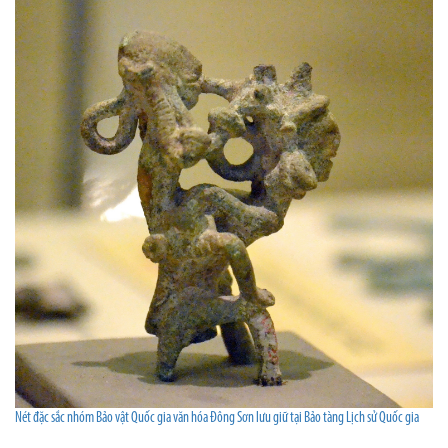
Nét đặc sắc nhóm Bảo vật Quốc gia văn hóa Đông Sơn lưu giữ tại Bảo tàng Lịch sử Quốc gia