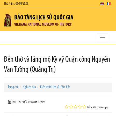
Thứ Năm, 06/08/2026
BẢO TÀNG LỊCH SỬ QUỐC GIA
VIETNAM NATIONAL MUSEUM OF HISTORY
Toggle
navigatio
Đền thờ và lăng mộ Kỳ vỹ Quận công Nguyễn
Văn Tường (Quảng Trị)
Trang chủ
Nghiên cứu
Kiến thức Lịch sử - Văn hóa
12/11/2019
09:08
12219
Điểm: 5/5 (2 đánh giá)