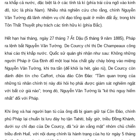
ra khắp cả nước, đặc biệt là ở các tỉnh tả kì (phía trái cửa ngõ vào kinh
đô, tức là phía Nam). Nhiều nhà nghiên cứu cho rằng, chính Nguyễn
Văn Tường đã lãnh nhiệm vụ chỉ đạo tổng quát ở miền đất ấy, trong khi
Tôn Thất Thuyết phụ trách các tỉnh hữu kì (phía Bắc).
Hết hạn hai tháng, ngày 27 tháng 7 Ất Dậu (
5 tháng 9
năm
1885
), Pháp
ra lệnh bắt Nguyễn Văn Tường. De Courcy chỉ thị De Champeaux công
khai cáo thị khắp nước.
Quốc sử quán
ghi nhận như sau: Không những
người Pháp ở Gia Định đổ một loại hóa chất gây cháy bỏng vào miệng
Nguyễn Văn Tường, khi tra tấn (để khỏi la hét, gào rú), De Courcy còn
đánh điện tín cho Caffort, chúa đảo
Côn Đảo
: “Tầm quan trọng của
những tù nhân chính trị này đòi hỏi họ phải được giám sát nghiêm ngặt
với bất cứ giá nào”; trong đó, Nguyễn Văn Tường là “kẻ thù nguy hiểm
nhất” đối với Pháp.
Khi ông và hai người bạn tù của ông đã bị giam giữ tại Côn Đảo, chính
phủ Pháp lại chuẩn bị lưu đày họ tận
Tahiti
, bấy giờ, triều
Đồng Khánh
,
dưới sự chỉ đạo của De Courcy, đã “xử án vắng mặt” nhóm chủ chiến
triều đình Huế, với nội dung chính là hành trạng của họ từ ngày 5 tháng