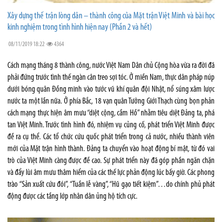
Xây dựng thế trận lòng dân – thành công của Mặt trận Việt Minh và bài học
kinh nghiệm trong tình hình hiện nay (Phần 2 và hết)
08/11/2019 18:22
4364
Cách mạng tháng 8 thành công, nước Việt Nam Dân chủ Cộng hòa vừa ra đời đã
phải đứng trước tình thế ngàn cân treo sợi tóc. Ở miền Nam, thực dân pháp núp
dưới bóng quân Đồng minh vào tước vũ khí quân đội Nhật, nổ súng xâm lược
nước ta một lần nữa. Ở phía Bắc, 18 vạn quân Tưởng Giới Thạch cùng bọn phản
cách mạng thực hiện âm mưu “diệt cộng, cầm Hồ” nhằm tiêu diệt Đảng ta, phá
tan Việt Minh. Trước tình hình đó, nhiệm vụ củng cố, phát triển Việt Minh được
đề ra cụ thể. Các tổ chức cứu quốc phát triển trong cả nước, nhiều thành viên
mới của Mặt trận hình thành. Đảng ta chuyển vào hoạt động bí mật, từ đó vai
trò của Việt Minh càng được đề cao. Sự phát triển này đã góp phần ngăn chặn
và đẩy lùi âm mưu thâm hiểm của các thế lực phản động lúc bấy giờ. Các phong
trào “Sản xuất cứu đói”, “Tuần lễ vàng”, “Hũ gạo tiết kiệm”…do chính phủ phát
động được các tầng lớp nhân dân ủng hộ tích cực.