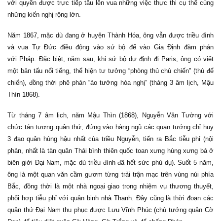
với quyền được trực tiếp tâu lên vua những việc thực thi cụ thể cùng
những kiến nghị rộng lớn.
Năm
1867
, mặc dù đang ở huyện Thành Hóa, ông vẫn được triều đình
và vua
Tự Đức
điều động vào sứ bộ để vào
Gia Định
đàm phán
với
Pháp
. Đặc biệt, năm sau, khi sứ bộ dự định đi
Paris
, ông có viết
một bản tấu nổi tiếng, thể hiện tư tưởng “phòng thủ chủ chiến” (thủ để
chiến), đồng thời phê phán “ảo tưởng hòa nghị” (tháng 3 âm lịch, Mậu
Thìn
1868
).
Từ tháng 7 âm lịch, năm Mậu Thìn (
1868
), Nguyễn Văn Tường với
chức tán tương quân thứ, đứng vào hàng ngũ các quan tướng chỉ huy
3 đạo quân hùng hậu nhất của triều Nguyễn, tiến ra Bắc tiễu phỉ (nội
phản, nhất là tàn quân Thái bình thiên quốc toan xưng hùng xưng bá ở
biên giới
Đại Nam
, mặc dù triều đình đã hết sức phủ dụ). Suốt 5 năm,
ông là một quan văn cầm gươm từng trải trận mạc trên vùng núi phía
Bắc, đồng thời là một nhà ngoại giao trong nhiệm vụ thương thuyết,
phối hợp tiễu phỉ với quân binh
nhà Thanh
. Đây cũng là thời đoạn các
quân thứ Đại Nam thu phục được
Lưu Vĩnh Phúc
(chủ tướng quân
Cờ