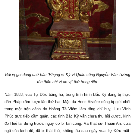
Bài vị ghi dòng chữ hán “Phụng vì Kỳ vĩ Quận công Nguyễn Văn Tường
tôn thần chi vị an vị” thờ trong đền.
Năm
1883
, vua Tự Đức băng hà, trong tình hình Bắc Kỳ đang bị thực
dân Pháp xâm lược lần thứ hai. Mặc dù
Henri Rivière
cũng bị giết chết
trong một trận đánh do
Hoàng Tá Viêm
làm tổng chỉ huy, Lưu Vĩnh
Phúc trực tiếp cầm quân, các tỉnh Bắc Kỳ vẫn chưa thu hồi được, kinh
đô Huế lại đứng trước nguy cơ bị tấn công. Và thật sự
Thuận An
, cửa
ngõ của kinh đô, đã bị thất thủ, không lâu sau ngày vua Tự Đức mất.