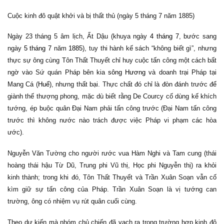
Cuộc kinh đô quật khởi và bị thất thủ (ngày 5 tháng 7 năm 1885)
Ngày 23 tháng 5 âm lịch, Ất Dậu (khuya ngày
4 tháng 7
, bước sang
ngày
5 tháng 7
năm
1885
), tuy thi hành kế sách “không biết gì”, nhưng
thực sự ông cùng Tôn Thất Thuyết chỉ huy cuộc tấn công một cách bất
ngờ vào Sứ quán Pháp bên kia
sông Hương
và doanh trại Pháp tại
Mang Cá (
Huế
), nhưng thất bại. Thực chất đó chỉ là đòn đánh trước để
giành thế thượng phong, mặc dù biết rằng De Courcy cố dùng kế khích
tướng, ép buộc quân Đại Nam phải tấn công trước (Đại Nam tấn công
trước thì không nước nào trách được việc Pháp vi phạm các hòa
ước).
Nguyễn Văn Tường cho người rước vua Hàm Nghi và Tam cung (thái
hoàng thái hậu Từ Dũ, Trung phi Vũ thị, Học phi Nguyễn thị) ra khỏi
kinh thành; trong khi đó, Tôn Thất Thuyết và Trần Xuân Soạn vẫn cố
kìm giữ sự tấn công của Pháp. Trần Xuân Soạn là vị tướng can
trường, ông có nhiệm vụ rút quân cuối cùng.
Theo dự kiến mà nhóm chủ chiến đã vạch ra trong trường hợp kinh đô