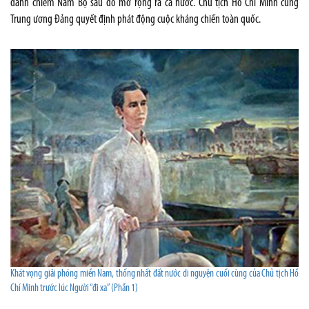
đánh chiếm Nam Bộ sau đó mở rộng ra cả nước. Chủ tịch Hồ Chí Minh cùng
Trung ương Đảng quyết định phát động cuộc kháng chiến toàn quốc.
Khát vọng giải phóng miền Nam, thống nhất đất nước di nguyện cuối cùng của Chủ tịch Hồ
Chí Minh trước lúc Người “đi xa” (Phần 1)