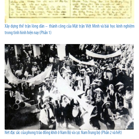
Xây dựng thế trận lòng dân – thành công của Mặt trận Việt Minh và bài học kinh nghiệm
trong tình hình hiện nay (Phần 1)
Nét đặc sắc của phong trào đồng khởi ở Nam Bộ và cực Nam Trung bộ (Phần 2 và hết)