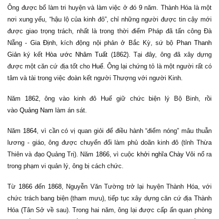
Ông được bổ làm tri huyện và làm việc ở đó 9 năm. Thành Hóa là một
nơi xung yếu, “hậu lộ của kinh đô”, chỉ những người được tin cậy mới
được giao trọng trách, nhất là trong thời điểm Pháp đã tấn công Đà
Nẵng -
Gia Định
, kích động nội phản ở Bắc Kỳ, sứ bộ
Phan Thanh
Giản
ký kết
Hòa ước Nhâm Tuất
(
1862
). Tại đây, ông đã xây dựng
được một căn cứ địa tốt cho
Huế
. Ông lại chứng tỏ là một người rất có
tâm và tài trong việc đoàn kết người Thượng với người Kinh.
Năm
1862
, ông vào kinh đô Huế giữ chức biện lý Bộ Binh, rồi
vào
Quảng Nam
làm án sát.
Năm
1864
, vì cần có vị quan giỏi để điều hành “điểm nóng” mâu thuẫn
lương - giáo, ông được chuyển đổi làm phủ doãn kinh đô (tỉnh Thừa
Thiên và đạo Quảng Trị). Năm
1866
, vì cuộc
khởi nghĩa Chày Vôi
nổ ra
trong phạm vi quản lý, ông bị cách chức.
Từ
1866
đến
1868
, Nguyễn Văn Tường trở lại huyện Thành Hóa, với
chức trách bang biện (tham mưu), tiếp tục xây dựng căn cứ địa Thành
Hóa (Tân Sở về sau). Trong hai năm, ông lại được cấp ấn quan phòng