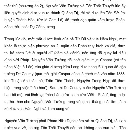
thất thủ (phương án 2), Nguyễn Văn Tường và Tôn Thất Thuyết lúc ấy
liền quyết định đưa vua ra thành
Quảng Trị
, rồi sẽ đưa lên Tân Sở (tại
huyện Thành Hóa, tức là Cam Lộ) để tránh đạn quân xâm lược Pháp,
đồng thời phát Dụ Cần vương.
Trong lúc đó, một mặt được lệnh của bà
Từ Dũ
và vua Hàm Nghi, mặt
khác là thực hiện phương án 2, ngăn cản Pháp truy kích xa giá, thực
thi kế sách “kẻ ở người đi” (đàm và đánh), nên ông đã quay lại điều
đình với Pháp. Nguyễn Văn Tường đã nhờ giám mục Caspar (có tên
tiếng Việt là Lộc) của giáo đường Kim Long đưa sang Sứ quán để gặp
tướng De Courcy (qua môi giới Caspar cũng là cách mà vào năm 1883,
khi Thuận An thất thủ, Trần Tiễn Thành, Nguyễn Trọng Hợp đã thực
hiện trong việc “cầu hòa”). Sau khi De Courcy buộc Nguyễn Văn Tường
ban bố một vài lệnh lạc “hòa hảo giữa hai nước Việt - Pháp”, ông ta lại
ra thời hạn cho Nguyễn Văn Tường trong vòng hai tháng phải tìm cách
để đưa vua Hàm Nghi và Tam cung về.
Nguyễn Văn Tường phái Phạm Hữu Dụng cầm sớ ra Quảng Trị, tâu xin
rước vua về, nhưng Tôn Thất Thuyết cản sớ không cho vua biết. Tôn