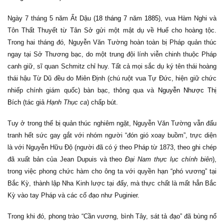
Ngày 7 tháng 5 năm Ất Dậu (
18 tháng 7
năm
1885
), vua Hàm Nghi và
Tôn Thất Thuyết từ Tân Sở gửi một mật dụ về Huế cho hoàng tộc.
Trong hai tháng đó, Nguyễn Văn Tường hoàn toàn bị Pháp quản thúc
ngay tại Sở Thương bạc, do một trung đội lính viễn chinh thuộc Pháp
canh giữ, sĩ quan Schmitz chỉ huy. Tất cả mọi sắc dụ ký tên thái hoàng
thái hậu Từ Dũ đều do Miên Định (chú ruột vua Tự Đức, hiện giữ chức
nhiếp chính giám quốc) bàn bạc, thông qua và
Nguyễn Nhược Thị
Bích
(tác giả
Hạnh Thục ca
) chấp bút.
Tuy ở trong thế bị quản thúc nghiêm ngặt, Nguyễn Văn Tường vẫn đấu
tranh hết sức gay gắt với nhóm người “đón gió xoay buồm”, trực diện
là với Nguyễn Hữu Độ (người đã có ý theo Pháp từ 1873, theo ghi chép
đã xuất bản của Jean Dupuis và theo
Đại Nam thực lục chính biên
),
trong việc phong chức hàm cho ông ta với quyền hạn “phó vương” tại
Bắc Kỳ, thành lập Nha Kinh lược tại đấy, mà thực chất là mất hẳn Bắc
Kỳ vào tay Pháp và các cố đạo như Puginier.
Trong khi đó, phong trào “Cần vương, bình Tây, sát tả đạo” đã bùng nổ