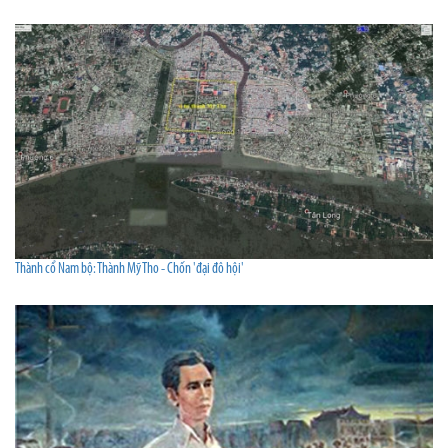
Thành cổ Nam bộ: Thành Mỹ Tho - Chốn 'đại đô hội'