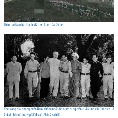
Thành cổ Nam bộ: Thành Mỹ Tho - Chốn 'đại đô hội'
Khát vọng giải phóng miền Nam, thống nhất đất nước di nguyện cuối cùng của Chủ tịch Hồ
Chí Minh trước lúc Người “đi xa” (Phần 2 và hết)