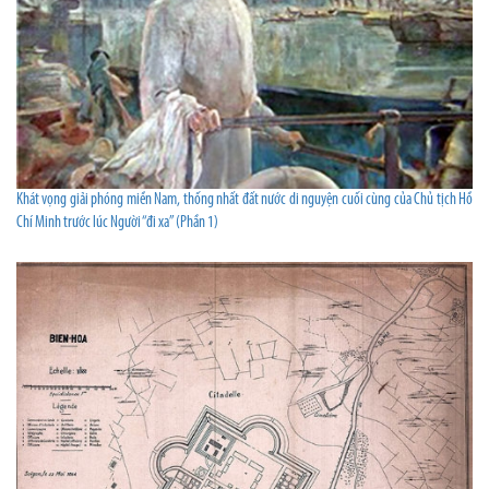
Khát vọng giải phóng miền Nam, thống nhất đất nước di nguyện cuối cùng của Chủ tịch Hồ
Chí Minh trước lúc Người “đi xa” (Phần 1)