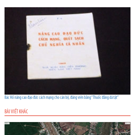
Bác Hồ nâng cao đạo đức cách mạng cho cán bộ, đảng viên bằng “Thuốc đắng dã tật”
BÀI VIẾT KHÁC