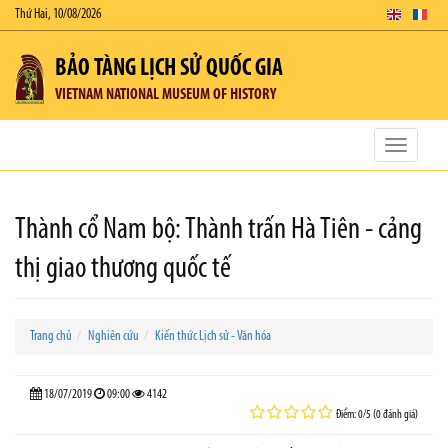
Thứ Hai, 10/08/2026
BẢO TÀNG LỊCH SỬ QUỐC GIA
VIETNAM NATIONAL MUSEUM OF HISTORY
Toggle
navigatio
Thành cổ Nam bộ: Thành trấn Hà Tiên - cảng
thị giao thương quốc tế
Trang chủ
Nghiên cứu
Kiến thức Lịch sử - Văn hóa
18/07/2019
09:00
4142
Điểm: 0/5 (0 đánh giá)