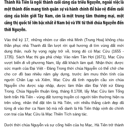
Thành Hà Tiên là ngôi thành cuối cùng của triều Nguyễn, ngoài việc là
một thành đồn mang tính quân sự và hành chính để bảo vệ điểm cuối
cùng của biên giới Tây Nam, còn là một trung tâm thương mại, một
cảng thị quốc tế lớn bậc nhất ở Nam bộ và VN từ thời chúa Nguyễn đến
thời Nguyễn.
Vào thế kỷ 17, những nhóm cư dân nhà Minh (Trung Hoa) không chịu
thần phục nhà Thanh đã lần lượt rời quê hương đi tìm vùng đất mới
dung thân, nuôi hy vọng ngày trở về, trong đó có Mạc Cửu (1655 -
1735). Sách Mạc thị gia phả chép: Vào năm Tân Hợi (1671), Mạc Cửu
vượt biển đi về phương Nam, lấy đất khách làm quê. Nhận thức được
sức mạnh của Đại Việt - Đàng Trong thời chúa Nguyễn có thể chở che
cho cơ đồ bao nhiêu năm gây dựng, trước âm mưu thôn tính của
người Chân Lạp và Xiêm, Mạc Cửu đã tình nguyện cầu xin chúa
Nguyễn cho được sáp nhập, được làm thần dân Đại Việt xứ Đàng
Trong. Chúa Nguyễn thuận lòng, tháng 8.1708, lấy Mạc Cửu làm Tổng
binh trấn Hà Tiên - vùng đất tương truyền có người tiên thường hiện ra
trên sông, nhân thế đặt tên là Hà Tiên, với nhiều thắng cảnh đẹp đã
từng đi vào thơ ca Nam bộ mà nổi danh là Hà Tiên thập vịnh do chính
con trai của Mạc Cửu là Mạc Thiên Tích sáng tác.
Dưới thời chúa Nguyễn và sự cống hiến của họ Mạc, Hà Tiên trở thành