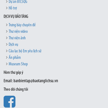
Dự án BTLSQG
Hỗ trợ
DỊCH VỤ BẢO TÀNG
Trưng bày chuyên đề
Thư viện video
Thư viện ảnh
Dịch vụ
Câu lạc bộ Em yêu lịch sử
Ấn phẩm
Museum Shop
Hòm thư góp ý
Email: banbientap@baotanglichsu.vn
Theo dõi chúng tôi