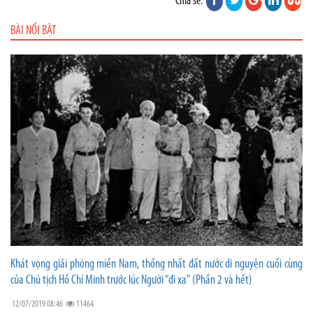
Chia sẻ:
BÀI NỔI BẬT
Khát vọng giải phóng miền Nam, thống nhất đất nước di nguyện cuối cùng
của Chủ tịch Hồ Chí Minh trước lúc Người “đi xa” (Phần 2 và hết)
12/07/2019 08:46
11464