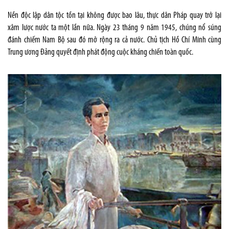
Nền độc lập dân tộc tồn tại không được bao lâu, thực dân Pháp quay trở lại
xâm lược nước ta một lần nữa. Ngày 23 tháng 9 năm 1945, chúng nổ súng
đánh chiếm Nam Bộ sau đó mở rộng ra cả nước. Chủ tịch Hồ Chí Minh cùng
Trung ương Đảng quyết định phát động cuộc kháng chiến toàn quốc.