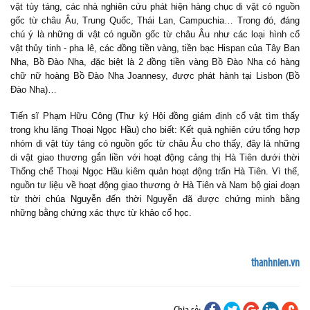
vật tùy táng, các nhà nghiên cứu phát hiện hàng chục di vật có nguồn
gốc từ châu Âu, Trung Quốc, Thái Lan, Campuchia… Trong đó, đáng
chú ý là những di vật có nguồn gốc từ châu Âu như các loại hình cổ
vật thủy tinh - pha lê, các đồng tiền vàng, tiền bạc Hispan của Tây Ban
Nha, Bồ Đào Nha, đặc biệt là 2 đồng tiền vàng Bồ Đào Nha có hàng
chữ nữ hoàng Bồ Đào Nha Joannesy, được phát hành tại Lisbon (Bồ
Đào Nha)…
Tiến sĩ Phạm Hữu Công (Thư ký Hội đồng giám định cổ vật tìm thấy
trong khu lăng Thoại Ngọc Hầu) cho biết: Kết quả nghiên cứu tổng hợp
nhóm di vật tùy táng có nguồn gốc từ châu Âu cho thấy, đây là những
di vật giao thương gắn liền với hoạt động cảng thị Hà Tiên dưới thời
Thống chế Thoại Ngọc Hầu kiêm quản hoạt động trấn Hà Tiên. Vì thế,
nguồn tư liệu về hoạt động giao thương ở Hà Tiên và Nam bộ giai đoạn
từ thời
chúa Nguyễn
đến thời Nguyễn đã được chứng minh bằng
những bằng chứng xác thực từ khảo cổ học.
thanhnien.vn