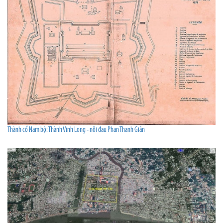
Thành cổ Nam bộ: Thành Vĩnh Long - nỗi đau Phan Thanh Giản