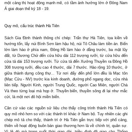
một cảng thị hoạt động mạnh mẽ, có tầm ảnh hưởng lớn ở Đông Nam
Á giai đoạn thế kỷ 18 - 19.
Quy mô, cấu trúc thành Hà Tiên
Sách Gia Định thành thông chí chép: Trấn thự Hà Tiên, tọa kiền về
hướng tốn, lấy núi Bình Sơn làm hậu hộ, núi Tô Châu làm tiền án. Biển
lớn làm hào ở phía nam, Đông Hồ làm hào ở đằng trước, ba mặt lũy
đất, từ Dương Chử đến cửa hữu dài 112 trượng rưỡi, từ cửa hữu đến
cửa tả dài 153 trượng rưỡi. Từ cửa tả đến Xưởng Thuyền ra Đông Hồ
308 trượng rưỡi, đều cao 4 thước, dài 7 thước. Hào rộng 10 thước, ở
giữa thành dựng công thự... Từ nơi đấy đến phố lớn đều là Mạc tôn
(Mạc Cửu - NV) trước kia kinh doanh, đường phố ngang dọc, cửa nhà
liên tiếp. Người Kinh, người Trung Quốc, người Cao Miên, người Chà
Và theo từng loại mà họp ở. Thuyền biển, thuyền sông đi lại như mắc
cửi, là một nơi đô hội miền biển.
Căn cứ vào các nguồn sử liệu cho thấy công trình thành Hà Tiên có
quy mô nhỏ hơn so với các thành trì khác ở Nam bộ. Tuy nhiên các ghi
chép mô tả cho thấy, thành trì ở Hà Tiên gắn trực tiếp với phố cảng,
thiên về hoạt động buôn bán giao thương hơn là về chính trị, quân sự.
Vì lẽ đó mà trong suốt thời gian dài, triều đình đã giao cho Thống