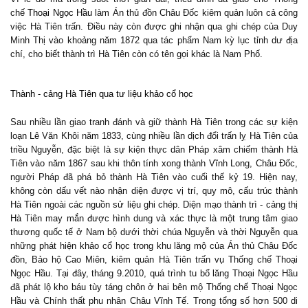
chế
Thoại Ngọc Hầu
làm Án thủ đồn Châu Đốc kiêm quản luôn cả công
việc Hà Tiên trấn. Điều này còn được ghi nhận qua ghi chép của Duy
Minh Thị vào khoảng năm 1872 qua tác phẩm Nam kỳ lục tỉnh dư địa
chí, cho biết thành trì Hà Tiên còn có tên gọi khác là Nam Phố.
Thành - cảng Hà Tiên qua tư liệu khảo cổ học
Sau nhiều lần giao tranh đánh và giữ thành Hà Tiên trong các sự kiện
loạn Lê Văn Khôi năm 1833, cùng nhiều lần dịch đổi trấn lỵ Hà Tiên của
triều Nguyễn, đặc biệt là sự kiện thực dân Pháp xâm chiếm thành Hà
Tiên vào năm 1867 sau khi thôn tính xong thành Vĩnh Long, Châu Đốc,
người Pháp đã phá bỏ thành Hà Tiên vào cuối thế kỷ 19. Hiện nay,
không còn dấu vết nào nhận diện được vị trí, quy mô, cấu trúc thành
Hà Tiên ngoài các nguồn sử liệu ghi chép. Diện mạo thành trì - cảng thị
Hà Tiên may mắn được hình dung và xác thực là một trung tâm giao
thương quốc tế ở Nam bộ dưới thời chúa Nguyễn và thời Nguyễn qua
những phát hiện khảo cổ học trong khu lăng mộ của Án thủ Châu Đốc
đồn, Bảo hộ Cao Miên, kiêm quản Hà Tiên trấn vụ Thống chế Thoại
Ngọc Hầu. Tại đây, tháng 9.2010, quá trình tu bổ lăng Thoại Ngọc Hầu
đã phát lộ kho báu tùy táng chôn ở hai bên mộ Thống chế Thoại Ngọc
Hầu và Chính thất phu nhân Châu Vĩnh Tế. Trong tổng số hơn 500 di