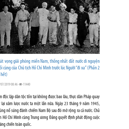
át vọng giải phóng miền Nam, thống nhất đất nước di nguyện
ối cùng của Chủ tịch Hồ Chí Minh trước lúc Người “đi xa” (Phần 2
 hết)
/07/2019 08:46
11440
n độc lập dân tộc tồn tại không được bao lâu, thực dân Pháp quay
ở lại xâm lược nước ta một lần nữa. Ngày 23 tháng 9 năm 1945,
úng nổ súng đánh chiếm Nam Bộ sau đó mở rộng ra cả nước. Chủ
ch Hồ Chí Minh cùng Trung ương Đảng quyết định phát động cuộc
áng chiến toàn quốc.