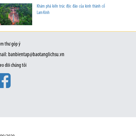
Khám phá kiến trúc độc đáo của kinh thành cổ
Lam Kinh
m thư góp ý
ail: banbientap@baotanglichsu.vn
eo dõi chúng tôi