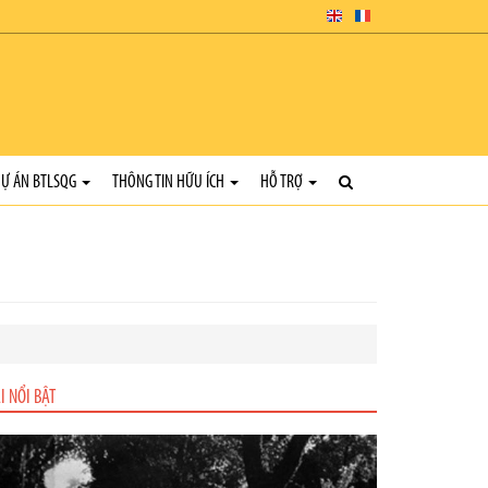
Ự ÁN BTLSQG
THÔNG TIN HỮU ÍCH
HỖ TRỢ
I NỔI BẬT