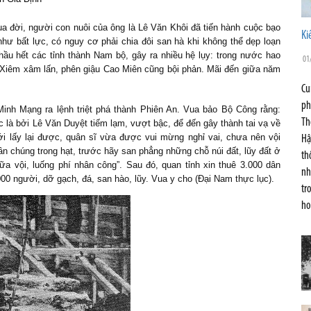
 đời, người con nuôi của ông là Lê Văn Khôi đã tiến hành cuộc bạo
Ki
hư bất lực, có nguy cơ phải chia đôi san hà khi không thể dẹp loạn
hầu hết các tỉnh thành Nam bộ, gây ra nhiều hệ lụy: trong nước hao
01
c Xiêm xâm lấn, phên giậu Cao Miên cũng bội phản. Mãi đến giữa năm
Cu
ph
inh Mạng ra lệnh triệt phá thành Phiên An. Vua bảo Bộ Công rằng:
Th
 là bởi Lê Văn Duyệt tiếm lạm, vượt bậc, để đến gây thành tai vạ về
ới lấy lại được, quân sĩ vừa được vui mừng nghỉ vai, chưa nên vội
Hậ
ân chúng trong hạt, trước hãy san phẳng những chỗ núi đất, lũy đất ở
th
ữa vội, luống phí nhân công”. Sau đó, quan tỉnh xin thuê 3.000 dân
nh
000 người, dỡ gạch, đá, san hào, lũy. Vua y cho (Đại Nam thực lục).
tr
ho