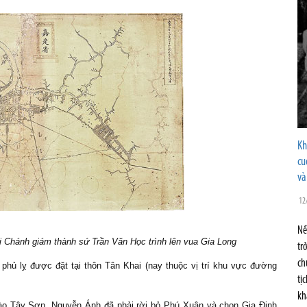
Kh
cu
và
12
Nề
i Chánh giám thành sứ Trần Văn Học trình lên vua Gia Long
tr
ch
hủ lỵ được đặt tại thôn Tân Khai (nay thuộc vị trí khu vực đường
tị
kh
ào Tây Sơn, Nguyễn Ánh đã phải rời bỏ Phú Xuân và chọn Gia Định