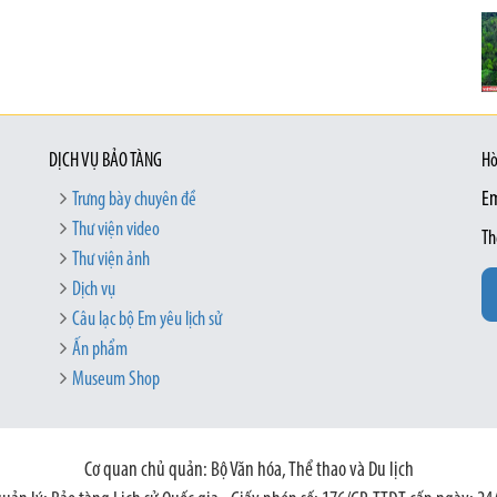
DỊCH VỤ BẢO TÀNG
Hò
Trưng bày chuyên đề
Em
Thư viện video
Th
Thư viện ảnh
Dịch vụ
Câu lạc bộ Em yêu lịch sử
Ấn phẩm
Museum Shop
Cơ quan chủ quản: Bộ Văn hóa, Thể thao và Du lịch