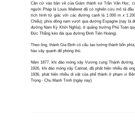
Căn cứ vào bản vẽ của Giám thành sứ Trần Văn Học, cùn
người Pháp là Louis Malleret đã có nghiên cứu mô tả đầu 
tích hình tứ giác với các đường cạnh là 1.000 m x 1.2
Chiểu); phía đông nam vượt qua đường Espagne (nay là 
đường Nam Kỳ Khởi Nghĩa), ở quảng trường Phủ Toàn quyền
Đức Thắng kéo dài qua đường Đinh Tiên Hoàng).
Theo ông, thành Gia Định có cấu tạo tường thành bốn phía
hào vây quanh để phòng thủ.
Năm 1877, khi đào móng xây Vương cung Thánh đường, ng
1926, khi đào móng xây Catinat, đã phát hiện nhiều đá o
1936, phát hiện nhiều di vật của phế thành ở phạm vi B
Trọng - Chu Mạnh Trinh (ngày nay).