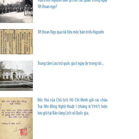
Vua triều Nguyễn ban gì cho các quan trong ngày
Tết Đoan ngọ?
Tết Đoan Ngọ qua tài liệu mộc bản triều Nguyễn
Trung tâm Lưu trữ quốc gia I ngày ấy trong tôi...
Bức thư của Chủ tịch Hồ Chí Minh gửi các cháu
Trại Nhi đồng Nghệ thuật I (tháng 8/1947) hiện
lưu giữ tại Bảo tàng Lịch sử Quốc gia.