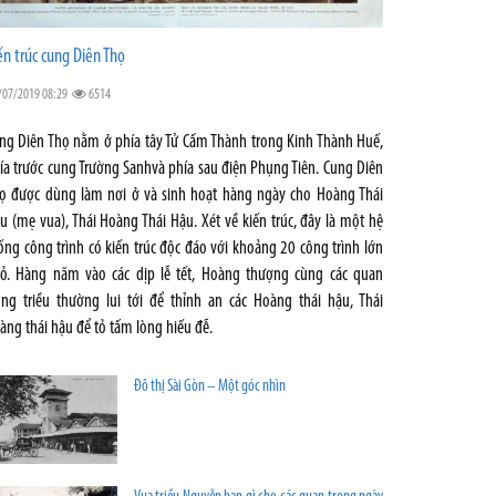
ến trúc cung Diên Thọ
/07/2019 08:29
6514
ng Diên Thọ nằm ở phía tây Tử Cấm Thành trong Kinh Thành Huế,
ía trước cung Trường Sanhvà phía sau điện Phụng Tiên. Cung Diên
ọ được dùng làm nơi ở và sinh hoạt hàng ngày cho Hoàng Thái
u (mẹ vua), Thái Hoàng Thái Hậu. Xét về kiến trúc, đây là một hệ
ống công trình có kiến trúc độc đáo với khoảng 20 công trình lớn
ỏ. Hàng năm vào các dịp lễ tết, Hoàng thượng cùng các quan
ong triều thường lui tới để thỉnh an các Hoàng thái hậu, Thái
àng thái hậu để tỏ tấm lòng hiếu đễ.
Đô thị Sài Gòn – Một góc nhìn