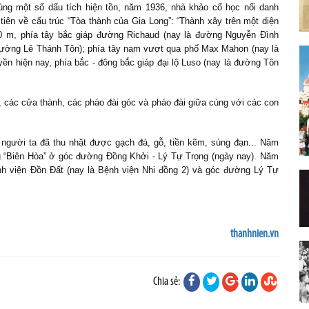
g một số dấu tích hiện tồn, năm 1936, nhà khảo cổ học nổi danh
tiên về cấu trúc “Tòa thành của Gia Long”: “Thành xây trên một diện
00 m, phía tây bắc giáp đường Richaud (nay là đường Nguyễn Đình
đường Lê Thánh Tôn); phía tây nam vượt qua phố Max Mahon (nay là
 hiện nay, phía bắc - đông bắc giáp đại lộ Luso (nay là đường Tôn
, các cửa thành, các pháo đài góc và pháo đài giữa cùng với các con
ười ta đã thu nhặt được gạch đá, gỗ, tiền kẽm, súng đạn... Năm
ng “Biên Hòa” ở góc đường Đồng Khởi - Lý Tự Trọng (ngày nay). Năm
ệnh viện Đồn Đất (nay là Bệnh viện Nhi đồng 2) và góc đường Lý Tự
thanhnien.vn
Chia sẻ: