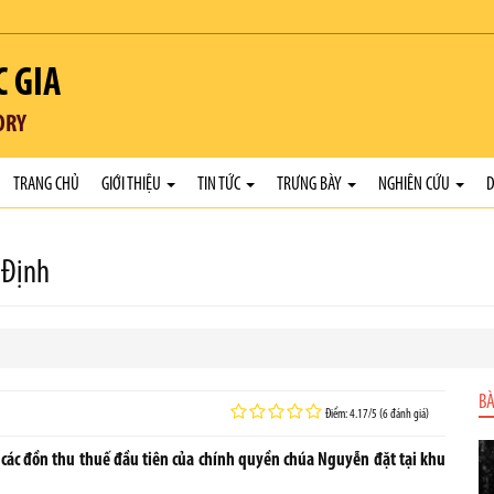
C GIA
ORY
TRANG CHỦ
GIỚI THIỆU
TIN TỨC
TRƯNG BÀY
NGHIÊN CỨU
D
 Định
BÀ
Điểm: 4.17/5 (6 đánh giá)
các đồn thu thuế đầu tiên của chính quyền chúa Nguyễn đặt tại khu