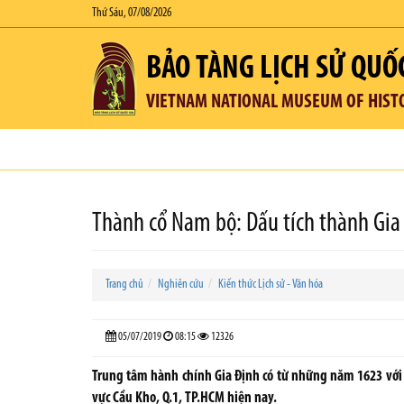
Thứ Sáu, 07/08/2026
BẢO TÀNG LỊCH SỬ QUỐ
VIETNAM NATIONAL MUSEUM OF HIST
Thành cổ Nam bộ: Dấu tích thành Gia
Trang chủ
Nghiên cứu
Kiến thức Lịch sử - Văn hóa
05/07/2019
08:15
12326
Trung tâm hành chính Gia Định có từ những năm 1623 với 
vực Cầu Kho, Q.1, TP.HCM hiện nay.