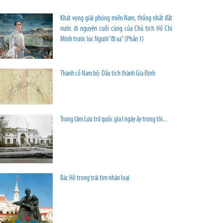
Khát vọng giải phóng miền Nam, thống nhất đất
nước di nguyện cuối cùng của Chủ tịch Hồ Chí
Minh trước lúc Người “đi xa” (Phần 1)
Thành cổ Nam bộ: Dấu tích thành Gia Định
Trung tâm Lưu trữ quốc gia I ngày ấy trong tôi...
Bác Hồ trong trái tim nhân loại