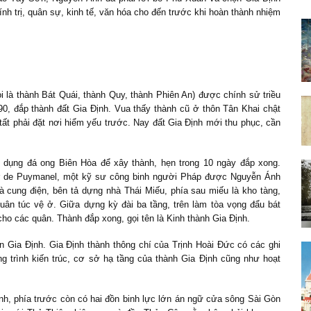
ính trị, quân sự, kinh tế, văn hóa cho đến trước khi hoàn thành nhiệm
 là thành Bát Quái, thành Quy, thành Phiên An) được chính sử triều
, đắp thành đất Gia Định. Vua thấy thành cũ ở thôn Tân Khai chật
ất phải đặt nơi hiểm yếu trước. Nay đất Gia Định mới thu phục, cần
dụng đá ong Biên Hòa để xây thành, hẹn trong 10 ngày đắp xong.
er de Puymanel, một kỹ sư công binh người Pháp được Nguyễn Ánh
à cung điện, bên tả dựng nhà Thái Miếu, phía sau miếu là kho tàng,
uân túc vệ ở. Giữa dựng kỳ đài ba tầng, trên làm tòa vọng đẩu bát
cho các quân. Thành đắp xong, gọi tên là Kinh thành Gia Định.
n Gia Định. Gia Định thành thông chí của Trịnh Hoài Đức có các ghi
ông trình kiến trúc, cơ sở hạ tầng của thành Gia Định cũng như hoạt
ịnh, phía trước còn có hai đồn binh lực lớn án ngữ cửa sông Sài Gòn