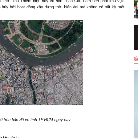
 thị mới Thủ Thiêm hiện nay và đồn Thảo Câu nằm bên phải khu vực
á hủy bởi hoạt động xây dựng thời hiện đại mà không có bất kỳ một
BÀ
90 trên bản đồ vệ tinh TP.HCM ngày nay
h Gia Định