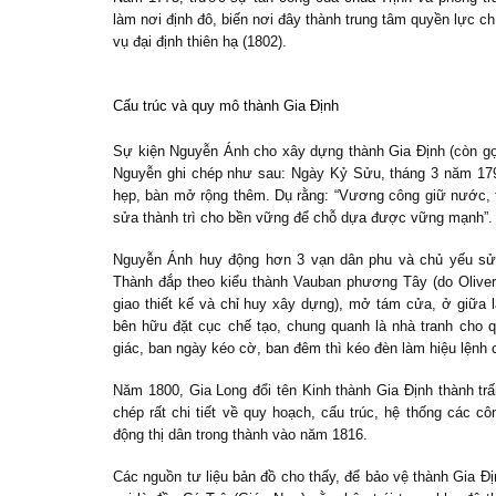
làm nơi định đô, biến nơi đây thành trung tâm quyền lực ch
vụ đại định thiên hạ (1802).
Cấu trúc và quy mô thành Gia Định
Sự kiện Nguyễn Ánh cho xây dựng thành Gia Định (còn gọi
Nguyễn ghi chép như sau: Ngày Kỷ Sửu, tháng 3 năm 1790
hẹp, bàn mở rộng thêm. Dụ rằng: “Vương công giữ nước, t
sửa thành trì cho bền vững để chỗ dựa được vững mạnh”.
Nguyễn Ánh huy động hơn 3 vạn dân phu và chủ yếu sử 
Thành đắp theo kiểu thành Vauban phương Tây (do Oliv
giao thiết kế và chỉ huy xây dựng), mở tám cửa, ở giữa l
bên hữu đặt cục chế tạo, chung quanh là nhà tranh cho q
giác, ban ngày kéo cờ, ban đêm thì kéo đèn làm hiệu lệnh 
Năm 1800, Gia Long đổi tên Kinh thành Gia Định thành trấ
chép rất chi tiết về quy hoạch, cấu trúc, hệ thống các c
động thị dân trong thành vào năm 1816.
Các nguồn tư liệu bản đồ cho thấy, để bảo vệ thành Gia Đ