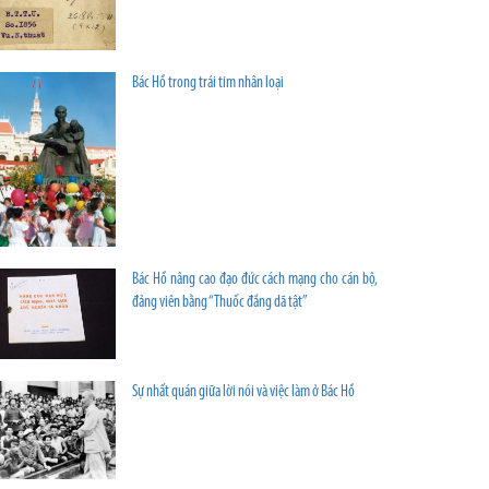
Bác Hồ trong trái tim nhân loại
Bác Hồ nâng cao đạo đức cách mạng cho cán bộ,
đảng viên bằng “Thuốc đắng dã tật”
Sự nhất quán giữa lời nói và việc làm ở Bác Hồ