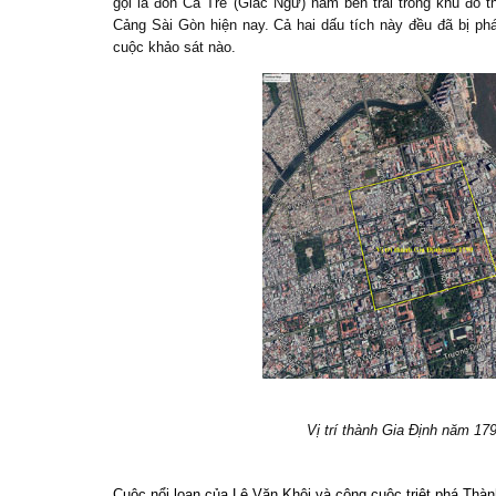
gọi là đồn Cá Trê (Giác Ngư) nằm bên trái trong khu đô
Cảng Sài Gòn hiện nay. Cả hai dấu tích này đều đã bị ph
cuộc khảo sát nào.
Vị trí thành Gia Định năm 17
Cuộc nổi loạn của Lê Văn Khôi và công cuộc triệt phá Thàn