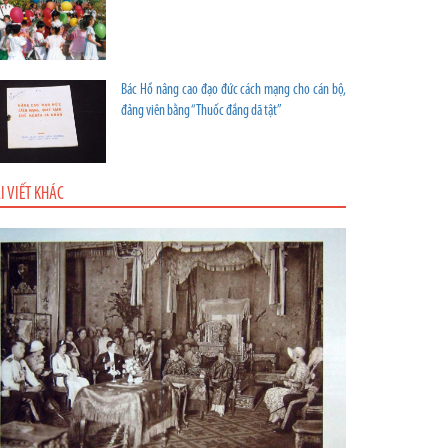
Bác Hồ nâng cao đạo đức cách mạng cho cán bộ,
đảng viên bằng “Thuốc đắng dã tật”
I VIẾT KHÁC