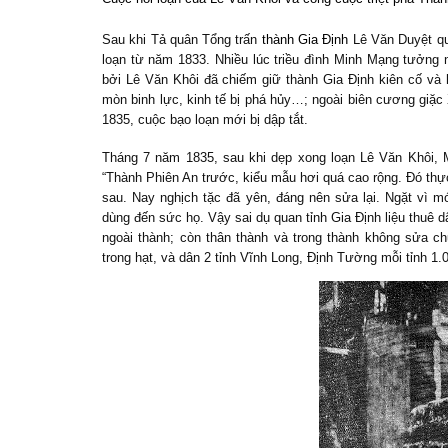
Sau khi Tả quân Tổng trấn
thành Gia Định
Lê Văn Duyệt qua
loạn từ năm 1833. Nhiều lúc triều đình Minh Mạng tưởng n
bởi Lê Văn Khôi đã chiếm giữ thành Gia Định kiên cố và 
mòn binh lực, kinh tế bị phá hủy…; ngoài biên cương giặ
1835, cuộc bạo loạn mới bị dập tắt.
Tháng 7 năm 1835, sau khi dẹp xong loạn Lê Văn Khôi, M
“Thành Phiên An trước, kiểu mẫu hơi quá cao rộng. Đó thực
sau. Nay nghịch tặc đã yên, đáng nên sửa lại. Ngặt vì m
dùng đến sức họ. Vậy sai dụ quan tỉnh Gia Định liệu thuê d
ngoài thành; còn thân thành và trong thành không sửa ch
trong hạt, và dân 2 tỉnh Vĩnh Long, Định Tường mỗi tỉnh 1.