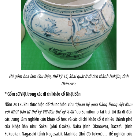
Hũ gốm hoa lam Chu Đậu, thế kỷ 15, khai quật ở di tích thành Nakijin, tỉnh
Okinawa.
* Gốm sứ Việt trong các di chỉ khảo cổ Nhật Bản
Năm 2013, khi thực hiện đề tài nghiên cứu
“Quan hệ giữa Đàng Trong Việt Nam
với Nhật Bản từ thế kỷ VIII đến thế kỷ XVIII”
do Sumitomo tài trợ, tôi đã đi đến
các trung tâm nghiên cứu khảo cổ học và các di chỉ khảo cổ ở nhiều thành phố
của Nhật Bản như: Sakai (phủ Osaka), Naha (tỉnh Okinawa), Dazaifu (tỉnh
Fukuoka), Nagasaki (tỉnh Nagasaki), Machida (thủ đô Tokyo)… để nghiên cứu