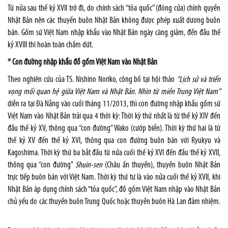
Từ nửa sau thế kỷ XVII trở đi, do chính sách “tỏa quốc” (đóng cửa) chính quyền
Nhật Bản nên các thuyền buôn Nhật Bản không được phép xuất dương buôn
bán. Gốm sứ Việt Nam nhập khẩu vào Nhật Bản ngày càng giảm, đến đầu thế
kỷ XVIII thì hoàn toàn chấm dứt.
* Con đường nhập khẩu đồ gốm Việt Nam vào Nhật Bản
Theo nghiên cứu của TS. Nishino Noriko, công bố tại hội thảo
“Lịch sử và triển
vọng mối quan hệ giữa Việt Nam và Nhật Bản. Nhìn từ miền Trung Việt Nam”
diễn ra tại Đà Nẵng vào cuối tháng 11/2013, thì con đường nhập khẩu gốm sứ
Việt Nam vào Nhật Bản trải qua 4 thời kỳ: Thời kỳ thứ nhất là từ thế kỷ XIV đến
đầu thế kỷ XV, thông qua “con đường” Wako (cướp biển). Thời kỳ thứ hai là từ
thế kỷ XV đến thế kỷ XVI, thông qua con đường buôn bán với Ryukyu và
Kagoshima. Thời kỳ thứ ba bắt đầu từ nửa cuối thế kỷ XVI đến đầu thế kỷ XVII,
thông qua “con đường”
Shuin-sen
(Châu ấn thuyền), thuyền buôn Nhật Bản
trực tiếp buôn bán với Việt Nam. Thời kỳ thứ tư là vào nửa cuối thế kỷ XVII, khi
Nhật Bản áp dụng chính sách “tỏa quốc”, đồ gốm Việt Nam nhập vào Nhật Bản
chủ yếu do các thuyền buôn Trung Quốc hoặc thuyền buôn Hà Lan đảm nhiệm.