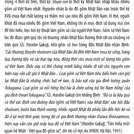
Trong 4 thời kỳ trên, thời kỳ
Shuin-sen
là thời kỳ Nhật Bản nhập khẩu nhiều
gốm sứ Việt Nam nhất. Nguyên nhân là do đồ gốm Nhật Bản vào trước thế kỷ
XVII chưa đạt chất lượng và thẩm mỹ cao như đồ gốm Việt Nam. Vì thế, người
Nhật đã mua nhiều đồ gốm Việt Nam, không chỉ vì mục đích sử dụng mà còn
để tìm hiểu, học hỏi kỹ thuật làm gốm sứ của người Việt Nam. Gốm sứ Việt Nam
lúc đó được giới quý tộc và thương nhân Nhật Bản đương thời rất ưa chuộng và
trân quý. GS. Hasebe Gakuji, nhà gốm sứ học hàng đầu Nhật Bản nhận định:
“Các thương thuyền shuinsen của Nhật Bản đã đến Việt Nam mua tơ sống, hàng
lụa, hương liệu và các loại tạp hóa, đồng thời còn mua một số lượng lớn gốm
sứ Việt Nam. Điều này có thể chứng minh bằng nhiều di vật còn nguyên vẹn
hiện nay vẫn cất giữ ở Nhật Bản... Loại gốm sứ Việt Nam tiêu biểu hiện còn giữ
tại Nhật Bản là những chiếc bát vẽ lam, là báu vật của gia đình tướng quân
Tokugawa. Loại gốm sứ nổi tiếng thứ hai là chén uống trà ‘An Nam hồng’ của
gia đình Owari Tokugawa”.
GS. Hasebe Gakuji còn khẳng định:
“Đã có tư liệu quý
có thể xác định con đường đưa
(gốm sứ Việt Nam)
vào Nhật Bản: vào hồi đầu
shuinsen, buôn bán thịnh vượng, nhiều người Nhật đã nhiều lần đến Hội An và
đã ở lại một thời gian, trong đó có gia đình thương nhân Osawa Shirozaemon,
hiện nay vẫn còn giữ mấy loại đồ sứ Việt Nam”
(Hasebe Gakuji, “Tìm hiểu mối
quan hệ Nhật - Việt qua đồ gốm sứ”,
Ðô thị cổ Hội An
, KHXH, Hà Nội, 1991).