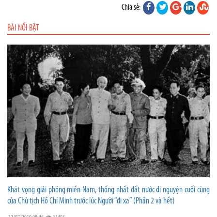
Chia sẻ:
BÀI NỔI BẬT
Khát vọng giải phóng miền Nam, thống nhất đất nước di nguyện cuối cùng
của Chủ tịch Hồ Chí Minh trước lúc Người “đi xa” (Phần 2 và hết)