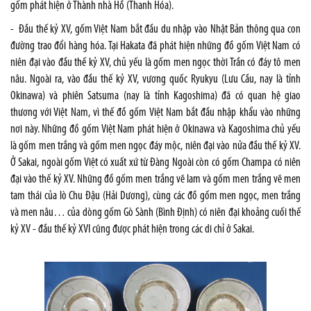
gốm phát hiện ở Thành nhà Hồ (Thanh Hóa).
- Đầu thế kỷ XV, gốm Việt Nam bắt đầu du nhập vào Nhật Bản thông qua con
đường trao đổi hàng hóa. Tại Hakata đã phát hiện những đồ gốm Việt Nam có
niên đại vào đầu thế kỷ XV, chủ yếu là gốm men ngọc thời Trần có đáy tô men
nâu. Ngoài ra, vào đầu thế kỷ XV, vương quốc Ryukyu (Lưu Cầu, nay là tỉnh
Okinawa) và phiên Satsuma (nay là tỉnh Kagoshima) đã có quan hệ giao
thương với Việt Nam, vì thế đồ gốm Việt Nam bắt đầu nhập khẩu vào những
nơi này. Những đồ gốm Việt Nam phát hiện ở Okinawa và Kagoshima chủ yếu
là gốm men trắng và gốm men ngọc đáy mộc, niên đại vào nửa đầu thế kỷ XV.
Ở Sakai, ngoài gốm Việt có xuất xứ từ Đàng Ngoài còn có gốm Champa có niên
đại vào thế kỷ XV. Những đồ gốm men trắng vẽ lam và gốm men trắng vẽ men
tam thái của lò Chu Đậu (Hải Dương), cùng các đồ gốm men ngọc, men trắng
và men nâu… của dòng gốm Gò Sành (Bình Định) có niên đại khoảng cuối thế
kỷ XV - đầu thế kỷ XVI cũng được phát hiện trong các di chỉ ở Sakai.