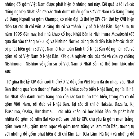
những đồ gốm Việt Nam được phát hiện ở những nơi này. Kết quả là tôi và các
đồng nghiệp Nhật Bản đã xác định được nhiều gốm sứ Việt Nam (cả Đàng Trong
và Đàng Ngoài) và gốm Champa, có niên đại từ thế kỷ XIV đến thế kỷ XVII hiện
diện tại các di chỉ vốn là cảng thị cổ và thành lũy cổ ở Nhật Bản. Ngoài ra, từ
năm 1995 đến nay, hai nhà khảo cổ học Nhật Bản là Nishimura Masatoshi (đã
qua đời vào tháng 6/2013) và Nishino Noriko cũng đã đi đến hầu hết các di chỉ
có phát hiện gốm sứ Việt Nam ở trên toàn lãnh thổ Nhật Bản để nghiên cứu về
gốm sứ cổ Việt Nam ở Nhật Bản. Kết quả nghiên cứu của tôi và của vợ chồng
Nishimura - Nishino về gốm sứ cổ Việt Nam ở Nhật Bản có thể tóm lược như
sau:
- Từ giữa thế kỷ XIV đến cuối thế kỷ XIV, đồ gốm Việt Nam đã du nhập vào Nhật
Bản thông qua “con đường” Wako (Hòa khấu: cướp biển Nhật Bản), nghĩa là hải
tặc Nhật Bản đánh cướp hàng hóa của các tàu buôn trên biển, trong đó có đồ
gốm Việt Nam, rồi đưa về Nhật Bản. Tại các di chỉ ở Hakata, Dazaifu, Iki,
Tsushima, Osaka, Hiroshima… các nhà khảo cổ học Nhật Bản đã phát hiện
nhiều đồ gốm có niên đại vào nửa sau thế kỷ XIV, chủ yếu là gốm men trắng,
gốm men nâu, gốm men ngọc và gốm men trắng vẽ lam thời Trần, tương tự
với những đồ gốm phát hiện ở di chỉ Kim Lan (Gia Lâm, Hà Nội) và những đồ