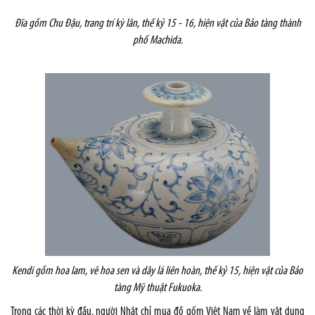
Đĩa gốm Chu Đậu, trang trí kỳ lân, thế kỷ 15 - 16, hiện vật của Bảo tàng thành
phố Machida.
Kendi gồm hoa lam, vẽ hoa sen và dây lá liên hoàn, thế kỷ 15,
hiện vật của Bảo
tàng Mỹ thuật Fukuoka.
Trong các thời kỳ đầu, người Nhật chỉ mua đồ gốm Việt Nam về làm vật dụng