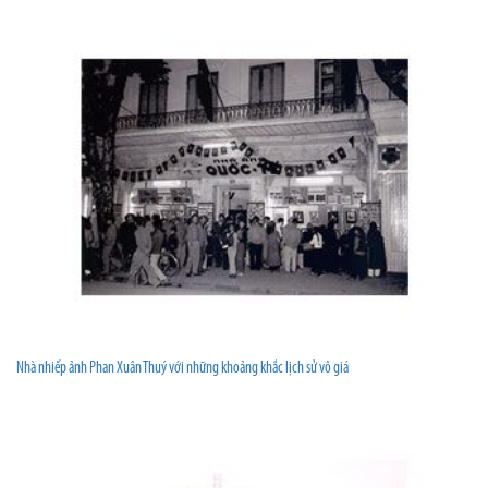
Nhà nhiếp ảnh Phan Xuân Thuý với những khoảng khắc lịch sử vô giá