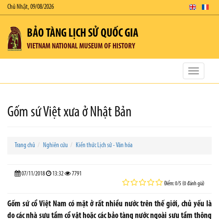
Chủ Nhật, 09/08/2026
BẢO TÀNG LỊCH SỬ QUỐC GIA
VIETNAM NATIONAL MUSEUM OF HISTORY
Toggle
navigatio
Gốm sứ Việt xưa ở Nhật Bản
Trang chủ
Nghiên cứu
Kiến thức Lịch sử - Văn hóa
07/11/2018
13:32
7791
Điểm: 0/5 (0 đánh giá)
Gốm sứ cổ Việt Nam có mặt ở rất nhiều nước trên thế giới, chủ yếu là
do các nhà sưu tầm cổ vật hoặc các bảo tàng nước ngoài sưu tầm thông