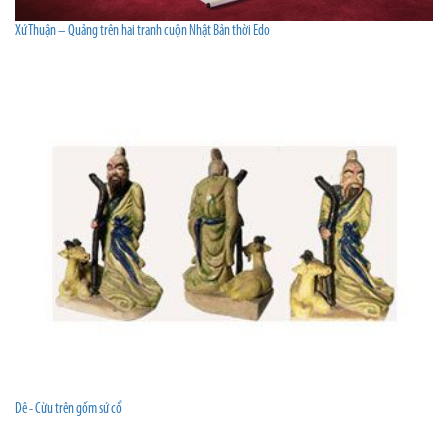
Xứ Thuận – Quảng trên hai tranh cuộn Nhật Bản thời Edo
Dê - Cừu trên gốm sứ cổ