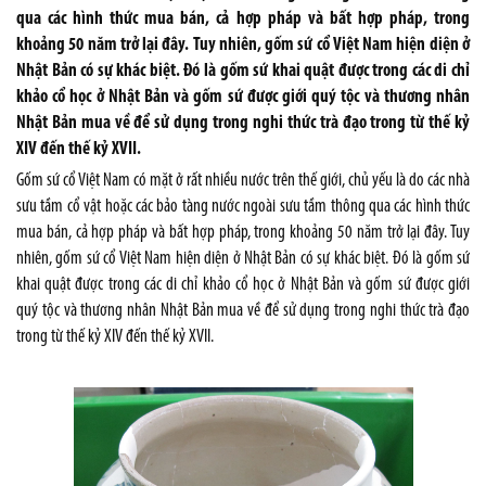
qua các hình thức mua bán, cả hợp pháp và bất hợp pháp, trong
khoảng 50 năm trở lại đây. Tuy nhiên, gốm sứ cổ Việt Nam hiện diện ở
Nhật Bản có sự khác biệt. Đó là gốm sứ khai quật được trong các di chỉ
khảo cổ học ở Nhật Bản và gốm sứ được giới quý tộc và thương nhân
Nhật Bản mua về để sử dụng trong nghi thức trà đạo trong từ thế kỷ
XIV đến thế kỷ XVII.
Gốm sứ cổ Việt Nam có mặt ở rất nhiều nước trên thế giới, chủ yếu là do các nhà
sưu tầm cổ vật hoặc các bảo tàng nước ngoài sưu tầm thông qua các hình thức
mua bán, cả hợp pháp và bất hợp pháp, trong khoảng 50 năm trở lại đây. Tuy
nhiên, gốm sứ cổ Việt Nam hiện diện ở Nhật Bản có sự khác biệt. Đó là gốm sứ
khai quật được trong các di chỉ khảo cổ học ở Nhật Bản và gốm sứ được giới
quý tộc và thương nhân Nhật Bản mua về để sử dụng trong nghi thức trà đạo
trong từ thế kỷ XIV đến thế kỷ XVII.