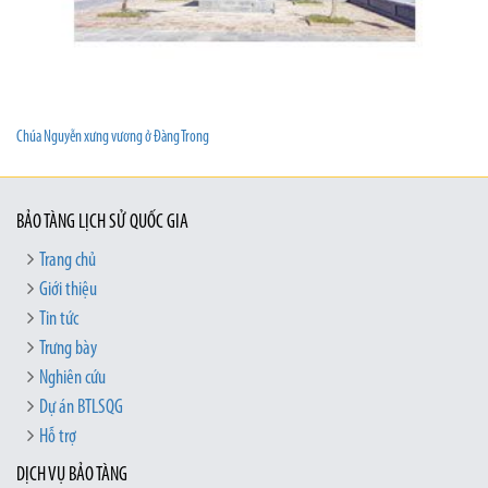
Chúa Nguyễn xưng vương ở Đàng Trong
BẢO TÀNG LỊCH SỬ QUỐC GIA
Trang chủ
Giới thiệu
Tin tức
Trưng bày
Nghiên cứu
Dự án BTLSQG
Hỗ trợ
DỊCH VỤ BẢO TÀNG