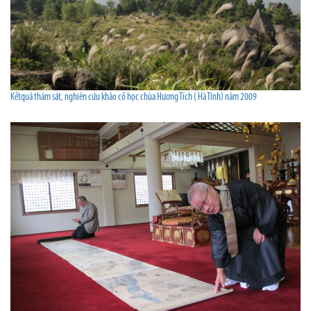
Kếtquả thám sát, nghiên cứu khảo cố học chùa Hương Tích ( Hà Tĩnh) năm 2009