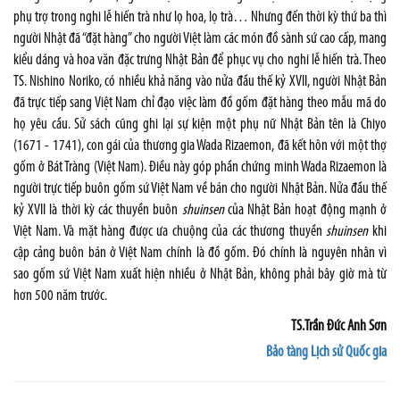
phụ trợ trong nghi lễ hiến trà như lọ hoa, lọ trà… Nhưng đến thời kỳ thứ ba thì
người Nhật đã “đặt hàng” cho người Việt làm các món đồ sành sứ cao cấp, mang
kiểu dáng và hoa văn đặc trưng Nhật Bản để phục vụ cho nghi lễ hiến trà. Theo
TS. Nishino Noriko, có nhiều khả năng vào nửa đầu thế kỷ XVII, người Nhật Bản
đã trực tiếp sang Việt Nam chỉ đạo việc làm đồ gốm đặt hàng theo mẫu mã do
họ yêu cầu. Sử sách cũng ghi lại sự kiện một phụ nữ Nhật Bản tên là Chiyo
(1671 - 1741), con gái của thương gia Wada Rizaemon, đã kết hôn với một thợ
gốm ở Bát Tràng (Việt Nam). Điều này góp phần chứng minh Wada Rizaemon là
người trực tiếp buôn gốm sứ Việt Nam về bán cho người Nhật Bản. Nửa đầu thế
kỷ XVII là thời kỳ các thuyền buôn
shuinsen
của Nhật Bản hoạt động mạnh ở
Việt Nam. Và mặt hàng được ưa chuộng của các thương thuyền
shuinsen
khi
cập cảng buôn bán ở Việt Nam chính là đồ gốm. Đó chính là nguyên nhân vì
sao gốm sứ Việt Nam xuất hiện nhiều ở Nhật Bản, không phải bây giờ mà từ
hơn 500 năm trước.
TS.Trần Đức Anh Sơn
Bảo tàng Lịch sử Quốc gia