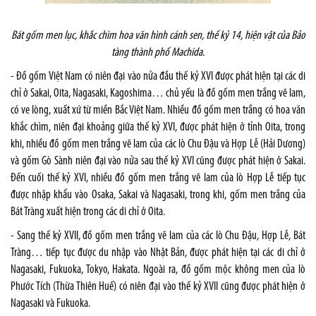
Bát gốm men lục, khắc chìm hoa văn hình cánh sen, thế kỷ 14, hiện vật của Bảo
tàng thành phố Machida.
- Đồ gốm Việt Nam có niên đại vào nửa đầu thế kỷ XVI được phát hiện tại các di
chỉ ở Sakai, Oita, Nagasaki, Kagoshima… chủ yếu là đồ gốm men trắng vẽ lam,
có ve lòng, xuất xứ từ miền Bắc Việt Nam. Nhiều đồ gốm men trắng có hoa văn
khắc chìm, niên đại khoảng giữa thế kỷ XVI, được phát hiện ở tỉnh Oita, trong
khi, nhiều đồ gốm men trắng vẽ lam của các lò Chu Đậu và Hợp Lễ (Hải Dương)
và gốm Gò Sành niên đại vào nửa sau thế kỷ XVI cũng được phát hiện ở Sakai.
Đến cuối thế kỷ XVI, nhiều đồ gốm men trắng vẽ lam của lò Hợp Lễ tiếp tục
được nhập khẩu vào Osaka, Sakai và Nagasaki, trong khi, gốm men trắng của
Bát Tràng xuất hiện trong các di chỉ ở Oita.
- Sang thế kỷ XVII, đồ gốm men trắng vẽ lam của các lò Chu Đậu, Hợp Lễ, Bát
Tràng… tiếp tục được du nhập vào Nhật Bản, được phát hiện tại các di chỉ ở
Nagasaki, Fukuoka, Tokyo, Hakata. Ngoài ra, đồ gốm mộc không men của lò
Phước Tích (Thừa Thiên Huế) có niên đại vào thế kỷ XVII cũng được phát hiện ở
Nagasaki và Fukuoka.