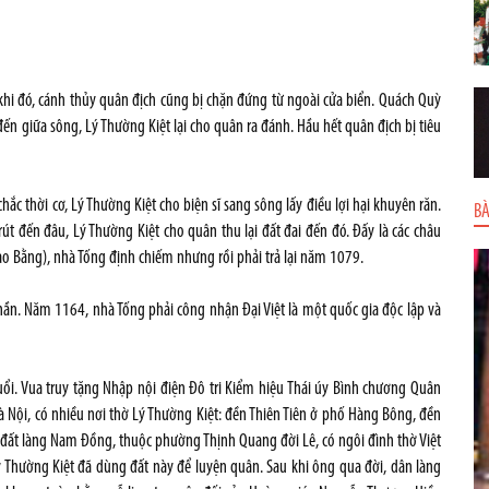
 khi đó, cánh thủy quân địch cũng bị chặn đứng từ ngoài cửa biển. Quách Quỳ
 đến giữa sông, Lý Thường Kiệt lại cho quân ra đánh. Hầu hết quân địch bị tiêu
c thời cơ, Lý Thường Kiệt cho biện sĩ sang sông lấy điều lợi hại khuyên răn.
BÀ
út đến đâu, Lý Thường Kiệt cho quân thu lại đất đai đến đó. Đấy là các châu
 Bằng), nhà Tống định chiếm nhưng rồi phải trả lại năm 1079.
hần. Năm 1164, nhà Tống phải công nhận Đại Việt là một quốc gia độc lập và
ổi. Vua truy tặng Nhập nội điện Đô tri Kiểm hiệu Thái úy Bình chương Quân
à Nội, có nhiều nơi thờ Lý Thường Kiệt: đền Thiên Tiên ở phố Hàng Bông, đền
n đất làng Nam Đồng, thuộc phường Thịnh Quang đời Lê, có ngôi đình thờ Việt
Thường Kiệt đã dùng đất này để luyện quân. Sau khi ông qua đời, dân làng