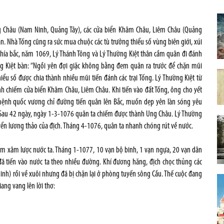
ng Châu (Nam Ninh, Quảng Tây), các cửa biển Khâm Châu, Liêm Châu (Quảng
oạn. Nhà Tống cũng ra sức mua chuộc các tù trưởng thiểu số vùng biên giới, xúi
phía bắc, năm 1069, Lý Thánh Tông và Lý Thường Kiệt thân cầm quân đi đánh
ng Kiệt bàn: “Ngồi yên đợi giặc không bằng đem quân ra trước để chặn mũi
ểu số được chia thành nhiều mũi tiến đánh các trại Tống. Lý Thường Kiệt từ
h chiếm cửa biển Khâm Châu, Liêm Châu. Khi tiến vào đất Tống, ông cho yết
 mệnh quốc vương chỉ đường tiến quân lên Bắc, muốn dẹp yên làn sóng yêu
”. Sau 42 ngày, ngày 1-3-1076 quân ta chiếm được thành Ung Châu. Lý Thường
uyển lương thảo của địch. Tháng 4-1076, quân ta nhanh chóng rút về nước.
tâm xâm lược nước ta. Tháng 1-1077, 10 vạn bộ binh, 1 vạn ngựa, 20 vạn dân
 đã tiến vào nước ta theo nhiều đường. Khí đương hăng, địch chọc thủng các
inh) rồi về xuôi nhưng đã bị chặn lại ở phòng tuyến sông Cầu. Thế cuộc đang
ang vang lên lời thơ: