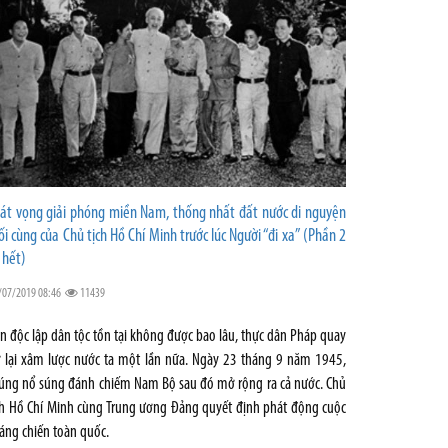
át vọng giải phóng miền Nam, thống nhất đất nước di nguyện
ối cùng của Chủ tịch Hồ Chí Minh trước lúc Người “đi xa” (Phần 2
 hết)
/07/2019 08:46
11439
n độc lập dân tộc tồn tại không được bao lâu, thực dân Pháp quay
ở lại xâm lược nước ta một lần nữa. Ngày 23 tháng 9 năm 1945,
úng nổ súng đánh chiếm Nam Bộ sau đó mở rộng ra cả nước. Chủ
ch Hồ Chí Minh cùng Trung ương Đảng quyết định phát động cuộc
áng chiến toàn quốc.