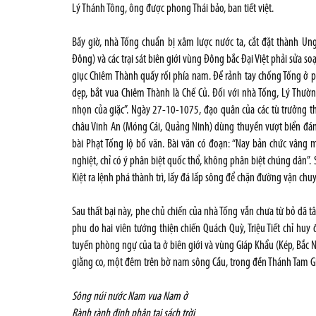
Lý Thánh Tông, ông được phong Thái bảo, ban tiết việt.
Bấy giờ, nhà Tống chuẩn bị xâm lược nước ta, cắt đặt thành U
Đông) và các trại sát biên giới vùng Đông bắc Đại Việt phải sửa s
giục Chiêm Thành quấy rối phía nam. Để rảnh tay chống Tống ở 
dẹp, bắt vua Chiêm Thành là Chế Củ. Đối với nhà Tống, Lý Thườ
nhọn của giặc”. Ngày 27-10-1075, đạo quân của các tù trưởng thi
châu Vinh An (Móng Cái, Quảng Ninh) dùng thuyền vượt biển đán
bài Phạt Tống lộ bố văn. Bài văn có đoạn: “Nay bản chức vâng
nghiệt, chỉ có ý phân biệt quốc thổ, không phân biệt chúng dân
Kiệt ra lệnh phá thành trì, lấy đá lấp sông để chặn đường vận ch
Sau thất bại này, phe chủ chiến của nhà Tống vẫn chưa từ bỏ dã 
phu do hai viên tướng thiện chiến Quách Quỳ, Triệu Tiết chỉ huy
tuyến phòng ngự của ta ở biên giới và vùng Giáp Khẩu (Kép, Bắc N
giằng co, một đêm trên bờ nam sông Cầu, trong đền Thánh Tam Gi
Sông núi nước Nam vua Nam ở
Rành rành định phận tại sách trời