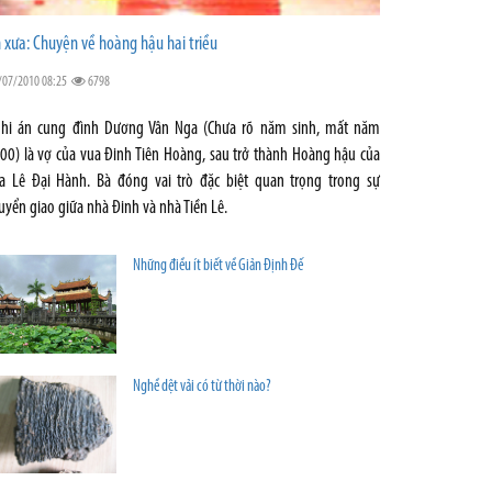
 xưa: Chuyện về hoàng hậu hai triều
/07/2010 08:25
6798
hi án cung đình Dương Vân Nga (Chưa rõ năm sinh, mất năm
00) là vợ của vua Đinh Tiên Hoàng, sau trở thành Hoàng hậu của
a Lê Đại Hành. Bà đóng vai trò đặc biệt quan trọng trong sự
uyển giao giữa nhà Đinh và nhà Tiền Lê.
Những điều ít biết về Giản Định Đế
Nghề dệt vải có từ thời nào?