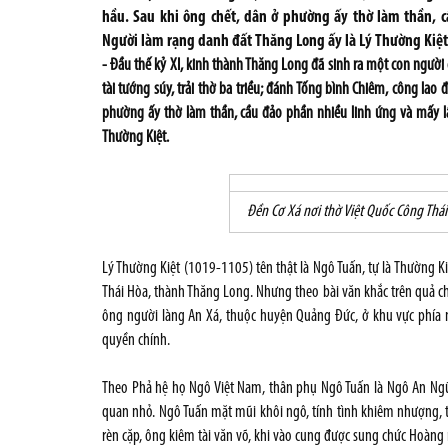
hầu. Sau khi ông chết, dân ở phường ấy thờ làm thần, c
Người làm rạng danh đất Thăng Long ấy là Lý Thường Kiệt
- Đầu thế kỷ XI, kinh thành Thăng Long đã sinh ra một con người 
tài tướng súy, trải thờ ba triều; đánh Tống bình Chiêm, công lao
phường ấy thờ làm thần, cầu đảo phần nhiều linh ứng và mấy lầ
Thường Kiệt.
Đền Cơ Xá nơi thờ Việt Quốc Công Thá
Lý Thường Kiệt (1019-1105) tên thật là Ngô Tuấn, tự là Thường Ki
Thái Hòa, thành Thăng Long. Nhưng theo bài văn khắc trên quả c
ông người làng An Xá, thuộc huyện Quảng Đức, ở khu vực phía 
quyền chính.
Theo Phả hệ họ Ngô Việt Nam, thân phụ Ngô Tuấn là Ngô An Ngữ
quan nhỏ. Ngô Tuấn mặt mũi khôi ngô, tính tình khiêm nhượng, 
rèn cặp, ông kiêm tài văn võ, khi vào cung được sung chức Hoàng 