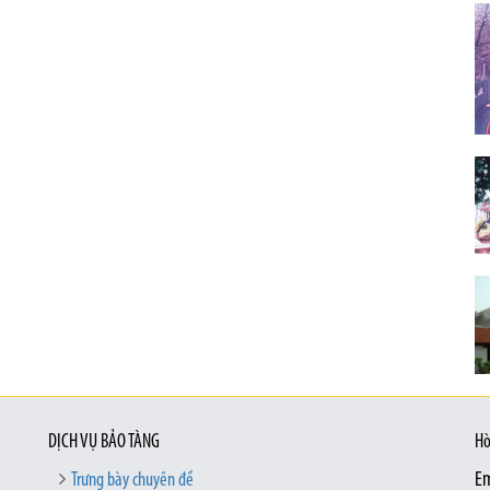
DỊCH VỤ BẢO TÀNG
Hò
Trưng bày chuyên đề
Em