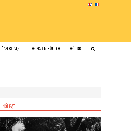
Ự ÁN BTLSQG
THÔNG TIN HỮU ÍCH
HỖ TRỢ
I NỔI BẬT