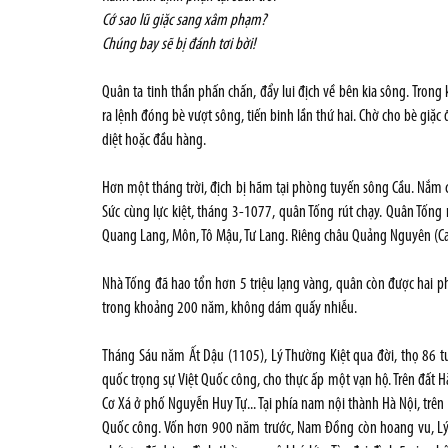
Cớ sao lũ giặc sang xâm phạm?
Chúng bay sẽ bị đánh tơi bời!
Quân ta tinh thần phấn chấn, đẩy lui địch về bên kia sông. Trong
ra lệnh đóng bè vượt sông, tiến binh lần thứ hai. Chờ cho bè giặc
diệt hoặc đầu hàng.
Hơn một tháng trời, địch bị hãm tại phòng tuyến sông Cầu. Nắm chắ
Sức cùng lực kiệt, tháng 3-1077, quân Tống rút chạy. Quân Tống r
Quang Lang, Môn, Tô Mậu, Tư Lang. Riêng châu Quảng Nguyên (Cao
Nhà Tống đã hao tổn hơn 5 triệu lạng vàng, quân còn được hai p
trong khoảng 200 năm, không dám quấy nhiễu.
Tháng Sáu năm Ất Dậu (1105), Lý Thường Kiệt qua đời, thọ 86 tu
quốc trọng sự Việt Quốc công, cho thực ấp một vạn hộ. Trên đất H
Cơ Xá ở phố Nguyễn Huy Tự... Tại phía nam nội thành Hà Nội, trê
Quốc công. Vốn hơn 900 năm trước, Nam Đồng còn hoang vu, Lý 