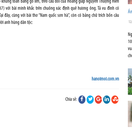
bộ khung toàn bằng gỗ lim, treo câu đối của Hoàng giáp Nguyễn Thượng Hiền
7) với bài minh khắc trên chuông xác định quê hương ông. Tả vu đình có
Án
ại đây, cùng với bài thơ “Nam quốc sơn hà”, còn có bảng chữ trích bốn câu
12
gười anh hùng dân tộc:
Ng
10
vu
ch
hanoimoi.com.vn
Chia sẻ: