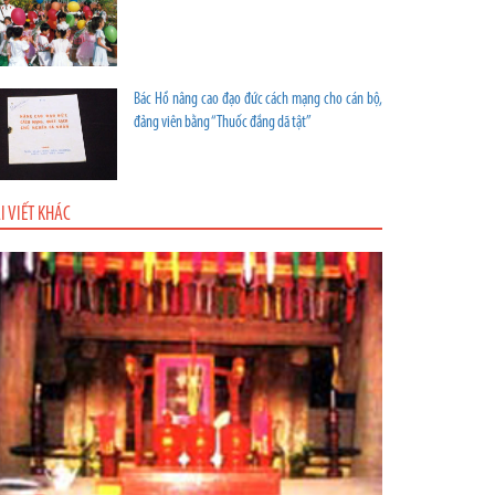
Bác Hồ nâng cao đạo đức cách mạng cho cán bộ,
đảng viên bằng “Thuốc đắng dã tật”
I VIẾT KHÁC