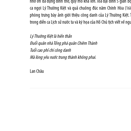
nhớ ơn đã dựng đình thờ, quy mô khá lớn. Tòa đại đình 5 gian 
ca ngợi Lý Thường Kiệt và quả chuông đúc năm Chính Hòa (168
phòng trưng bày ảnh giới thiệu công danh của Lý Thường Kiệt. T
trong diễn ca Lịch sử nước ta và ký họa của Hồ Chủ tịch viết về n
Lý Thường Kiệt là hiền thần
Đuổi quân nhà Tống phá quân Chiêm Thành
Tuổi cao phỉ chí công danh
Mà lòng yêu nước trung thành không phai.
Lan Châu