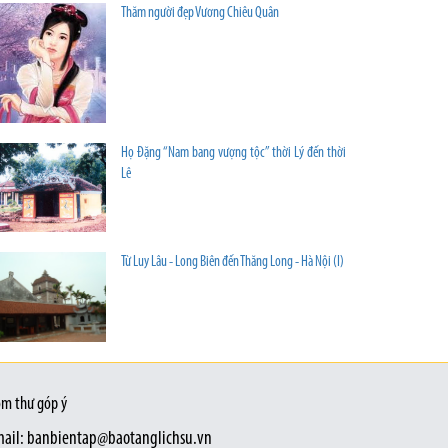
Thăm người đẹp Vương Chiêu Quân
Họ Đặng “Nam bang vượng tộc” thời Lý đến thời
Lê
Từ Luy Lâu - Long Biên đến Thăng Long - Hà Nội (I)
m thư góp ý
ail: banbientap@baotanglichsu.vn