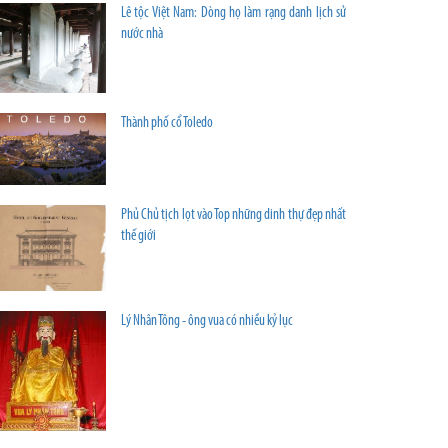
Lê tộc Việt Nam: Dòng họ làm rạng danh lịch sử
nước nhà
Thành phố cổ Toledo
Phủ Chủ tịch lọt vào Top những dinh thự đẹp nhất
thế giới
Lý Nhân Tông - ông vua có nhiều kỷ lục