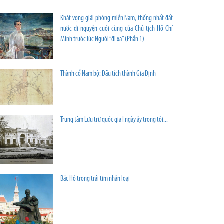
Khát vọng giải phóng miền Nam, thống nhất đất
nước di nguyện cuối cùng của Chủ tịch Hồ Chí
Minh trước lúc Người “đi xa” (Phần 1)
Thành cổ Nam bộ: Dấu tích thành Gia Định
Trung tâm Lưu trữ quốc gia I ngày ấy trong tôi...
Bác Hồ trong trái tim nhân loại