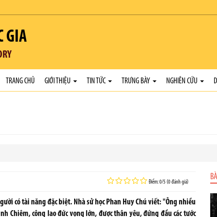
C GIA
ORY
TRANG CHỦ
GIỚI THIỆU
TIN TỨC
TRƯNG BÀY
NGHIÊN CỨU
D
BÀ
Điểm: 0/5 (0 đánh giá)
gười có tài năng đặc biệt. Nhà sử học Phan Huy Chú viết: "Ông nhiều
bình Chiêm, công lao đức vọng lớn, được thân yêu, đứng đầu các tước