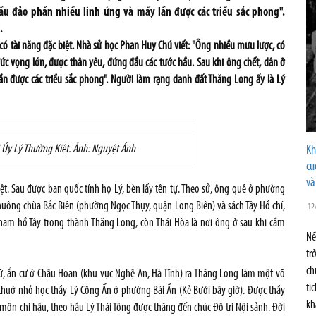
ầu đảo phần nhiều linh ứng và mấy lần được các triều sắc phong".
.
có tài năng đặc biệt. Nhà sử học Phan Huy Chú viết: "Ông nhiều mưu lược, có
 đức vọng lớn, được thân yêu, đứng đầu các tước hầu. Sau khi ông chết, dân ở
n được các triều sắc phong". Người làm rạng danh đất Thăng Long ấy là Lý
i Úy Lý Thường Kiệt. Ảnh: Nguyệt Ánh
Kh
cu
và
ệt. Sau được ban quốc tính họ Lý, bèn lấy tên tự. Theo sử, ông quê ở phường
huông chùa Bắc Biên (phường Ngọc Thụy, quận Long Biên) và sách Tây Hồ chí,
12
nam hồ Tây trong thành Thăng Long, còn Thái Hòa là nơi ông ở sau khi cầm
Nề
tr
ch
, ẩn cư ở Châu Hoan (khu vực Nghệ An, Hà Tĩnh) ra Thăng Long làm một võ
tị
thuở nhỏ học thầy Lý Công Ẩn ở phường Bái Ẩn (Kẻ Bưởi bây giờ). Được thầy
kh
môn chi hậu, theo hầu Lý Thái Tông được thăng đến chức Đô tri Nội sảnh. Đời