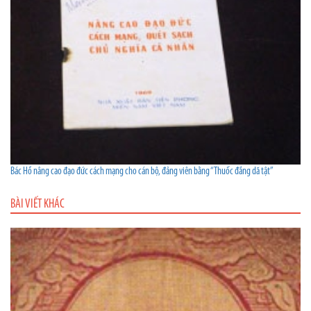
Bác Hồ nâng cao đạo đức cách mạng cho cán bộ, đảng viên bằng “Thuốc đắng dã tật”
BÀI VIẾT KHÁC