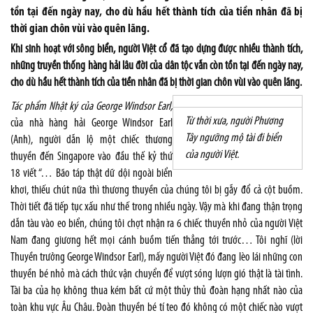
tồn tại đến ngày nay, cho dù hầu hết thành tích của tiền nhân đã bị
thời gian chôn vùi vào quên lãng.
Khi sinh hoạt với sông biển, người Việt cổ đã tạo dựng được nhiều thành tích,
những truyền thống hàng hải lâu đời của dân tộc vẫn còn tồn tại đến ngày nay,
cho dù hầu hết thành tích của tiền nhân đã bị thời gian chôn vùi vào quên lãng.
Tác phẩm Nhật ký của George Windsor Earl,
Từ thời xưa, người Phương
của nhà hàng hải George Windsor Earl
Tây ngưỡng mộ tài đi biển
(Anh), người dẫn lộ một chiếc thương
của người Việt.
thuyền đến Singapore vào đầu thế kỷ thứ
18 viết “… Bão táp thật dữ dội ngoài biển
khơi, thiếu chút nữa thì thương thuyền của chúng tôi bị gẫy đổ cả cột buồm.
Thời tiết đã tiếp tục xấu như thế trong nhiều ngày. Vậy mà khi đang thận trọng
dẫn tàu vào eo biển, chúng tôi chợt nhận ra 6 chiếc thuyền nhỏ của người Việt
Nam đang giương hết mọi cánh buồm tiến thẳng tới trước… Tôi nghĩ (lời
Thuyền trưởng George Windsor Earl), mấy người Việt đó đang lèo lái những con
thuyền bé nhỏ mà cách thức vận chuyển để vượt sóng lượn gió thật là tài tình.
Tài ba của họ không thua kém bất cứ một thủy thủ đoàn hạng nhất nào của
toàn khu vực Âu Châu. Đoàn thuyền bé tí teo đó không có một chiếc nào vượt