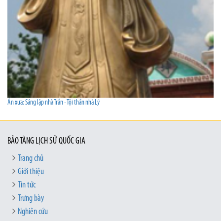
Án xưa: Sáng lập nhà Trần - Tội thần nhà Lý
BẢO TÀNG LỊCH SỬ QUỐC GIA
Trang chủ
Giới thiệu
Tin tức
Trưng bày
Nghiên cứu