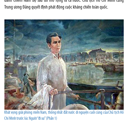
đánh chiếm Nam Bộ sau đó mở rộng ra cả nước. Chủ tịch Hồ Chí Minh cùng
Trung ương Đảng quyết định phát động cuộc kháng chiến toàn quốc.
Khát vọng giải phóng miền Nam, thống nhất đất nước di nguyện cuối cùng của Chủ tịch Hồ
Chí Minh trước lúc Người “đi xa” (Phần 1)