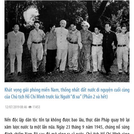
Khát vọng giải phóng miền Nam, thống nhất đất nước di nguyện cuối cùng
của Chủ tịch Hồ Chí Minh trước lúc Người “đi xa” (Phần 2 và hết)
12/07/2019 08:46
11453
Nền độc lập dân tộc tồn tại không được bao lâu, thực dân Pháp quay trở lại
xâm lược nước ta một lần nữa. Ngày 23 tháng 9 năm 1945, chúng nổ súng