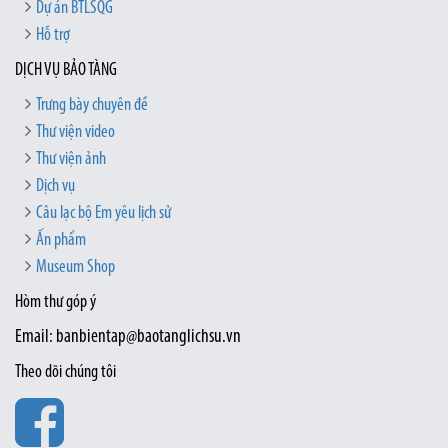
Dự án BTLSQG
Hỗ trợ
DỊCH VỤ BẢO TÀNG
Trưng bày chuyên đề
Thư viện video
Thư viện ảnh
Dịch vụ
Câu lạc bộ Em yêu lịch sử
Ấn phẩm
Museum Shop
Hòm thư góp ý
Email: banbientap@baotanglichsu.vn
Theo dõi chúng tôi