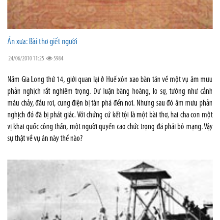
Án xưa: Bài thơ giết người
24/06/2010 11:25
5984
Năm Gia Long thứ 14, giới quan lại ở Huế xôn xao bàn tán về một vụ âm mưu
phản nghịch rất nghiêm trọng. Dư luận bàng hoàng, lo sợ, tưởng như cảnh
máu chảy, đầu rơi, cung điện bị tàn phá đến nơi. Nhưng sau đó âm mưu phản
nghịch đó đã bị phát giác. Với chứng cứ kết tội là một bài thơ, hai cha con một
vị khai quốc công thần, một người quyền cao chức trọng đã phải bỏ mạng. Vậy
sự thật về vụ án này thế nào?