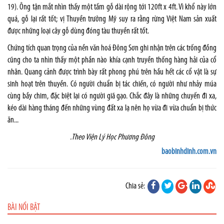
19). Ông tận mắt nhìn thấy một tấm gỗ dài rộng tới 120ft x 4ft. Vì khổ này lớn
quá, gỗ lại rất tốt; vị Thuyền trưởng Mỹ suy ra rằng rừng Việt Nam sản xuất
được những loại cây gỗ dùng đóng tàu thuyền rất tốt.
Chứng tích quan trọng của nền văn hoá Đông Sơn ghi nhận trên các trống đồng
cũng cho ta nhìn thấy một phần nào khía cạnh truyền thống hàng hải của cổ
nhân. Quang cảnh được trình bày rất phong phú trên hầu hết các cổ vật là sự
sinh hoạt trên thuyền. Có người chuẩn bị tác chiến, có người như nhảy múa
cùng bầy chim, đặc biệt lại có người giã gạo. Chắc đây là những chuyến đi xa,
kéo dài hàng tháng đến những vùng đất xa lạ nên họ vừa đi vừa chuẩn bị thức
ăn...
.Theo Viện Lý Học Phương Đông
baobinhdinh.com.vn
Chia sẻ:
BÀI NỔI BẬT