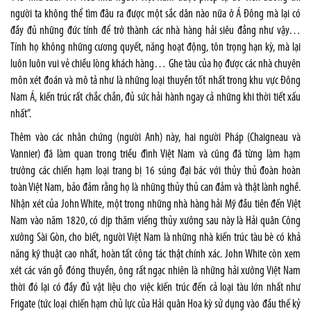
người ta không thể tìm đâu ra được một sắc dân nào nữa ở Á Đông mà lại có
đầy đủ những đức tính để trở thành các nhà hàng hải siêu đẳng như vậy…
Tính họ không những cương quyết, năng hoạt động, tôn trọng hạn kỳ, mà lại
luôn luôn vui vẻ chiều lòng khách hàng… Ghe tàu của họ được các nhà chuyên
môn xét đoán và mô tả như là những loại thuyền tốt nhất trong khu vực Đông
Nam Á, kiến trúc rất chắc chắn, đủ sức hải hành ngay cả những khi thời tiết xấu
nhất”.
Thêm vào các nhân chứng (người Anh) này, hai người Pháp (Chaigneau và
Vannier) đã làm quan trong triều đình Việt Nam và cũng đã từng làm hạm
trưởng các chiến hạm loại trang bị 16 súng đại bác với thủy thủ đoàn hoàn
toàn Việt Nam, bảo đảm rằng họ là những thủy thủ can đảm và thật lành nghề.
Nhận xét của John White, một trong những nhà hàng hải Mỹ đầu tiên đến Việt
Nam vào năm 1820, có dịp thăm viếng thủy xưởng sau này là Hải quân Công
xưởng Sài Gòn, cho biết, người Việt Nam là những nhà kiến trúc tàu bè có khả
năng kỹ thuật cao nhất, hoàn tất công tác thật chính xác. John White còn xem
xét các ván gỗ đóng thuyền, ông rất ngạc nhiên là những hải xưởng Việt Nam
thời đó lại có đầy đủ vật liệu cho việc kiến trúc đến cả loại tàu lớn nhất như
Frigate (tức loại chiến hạm chủ lực của Hải quân Hoa kỳ sử dụng vào đầu thế kỷ