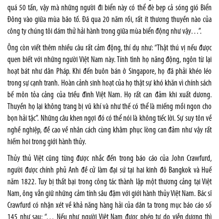
quá 50 tấn, vậy mà những người đi biển này có thể đè bẹp cả sóng gió Biển
Đông vào giữa mùa bão tố. Đã qua 20 năm rồi, rất ít thương thuyền nào của
công ty chúng tôi dám thử hải hành trong giữa mùa biển động như vậy…”.
Ông còn viết thêm nhiều câu rất cảm động, thí dụ như: “Thật thú vị nếu được
quen biết với những người Việt Nam này. Tính tình họ năng động, ngôn từ lại
hoạt bát như dân Pháp. Khi đến buôn bán ở Singapore, họ đã phải khéo léo
trong sự cạnh tranh. Hoàn cảnh sinh hoạt của họ thật sự khó khăn vì chính sách
bế môn tỏa cảng của triều đình Việt Nam. Họ rất can đảm khi xuất dương.
Thuyền họ lại không trang bị vũ khí và như thế có thể là miếng mồi ngon cho
bọn hải tặc”. Những câu khen ngợi đó có thể nói là không tiếc lời. Sự suy tôn về
nghề nghiệp, đề cao về nhân cách cùng khâm phục lòng can đảm như vậy rất
hiếm hoi trong giới hành thủy.
Thủy thủ Việt cũng từng được nhắc đến trong báo cáo của John Crawfurd,
người được chính phủ Anh đề cử làm đại sứ tại hai kinh đô Bangkok và Huế
năm 1822. Tuy bị thất bại trong công tác thành lập một thương cảng tại Việt
Nam, ông vẫn giữ những cảm tính sâu đậm với giới hành thủy Việt Nam. Bác sĩ
Crawfurd có nhận xét về khả năng hàng hải của dân ta trong mục báo cáo số
145 như sau: “… Nếu như người Việt Nam được phép tự do viễn dương thì