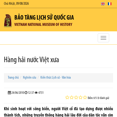
Chủ Nhật, 09/08/2026
BẢO TÀNG LỊCH SỬ QUỐC GIA
VIETNAM NATIONAL MUSEUM OF HISTORY
Toggle
navigatio
Hàng hải nước Việt xưa
Trang chủ
Nghiên cứu
Kiến thức Lịch sử - Văn hóa
24/06/2010
12:37
4731
Điểm: 0/5 (0 đánh giá)
Khi sinh hoạt với sông biển, người Việt cổ đã tạo dựng được nhiều
thành tích, những truyền thống hàng hải lâu đời của dân tộc vẫn còn