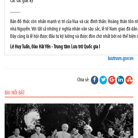
Các sắc giác kỳ
...........
Bản đồ thức còn nhấn mạnh vị trí của Vua và các đình thần: Hoàng thân tôn nh
nhà Nguyễn. Với tất cả những ý nghĩa nhân văn sâu sắc, lễ tế Nam giao đã d
Đây cũng là lễ hội được đầu tư kỹ lưỡng và được đón chờ nhất bởi nó thể hiện 
Lê Huy Tuấn, Đào Hải Yến - Trung tâm Lưu trữ Quốc gia I
luutruvn.gov.vn
Chia sẻ:
BÀI NỔI BẬT