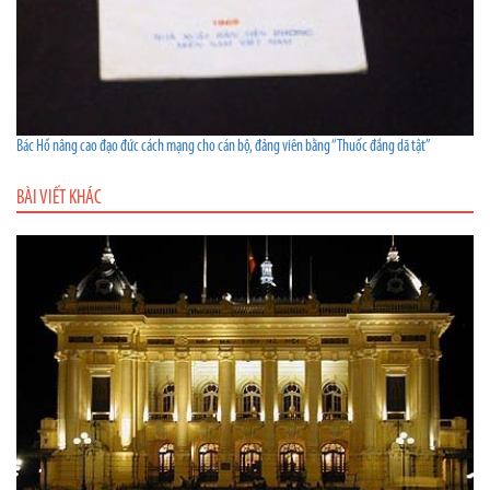
Bác Hồ nâng cao đạo đức cách mạng cho cán bộ, đảng viên bằng “Thuốc đắng dã tật”
BÀI VIẾT KHÁC