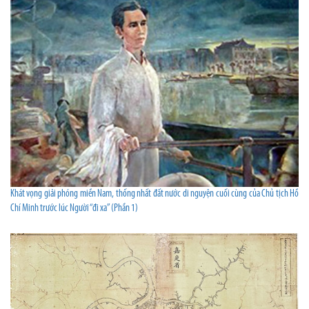
Khát vọng giải phóng miền Nam, thống nhất đất nước di nguyện cuối cùng của Chủ tịch Hồ
Chí Minh trước lúc Người “đi xa” (Phần 1)