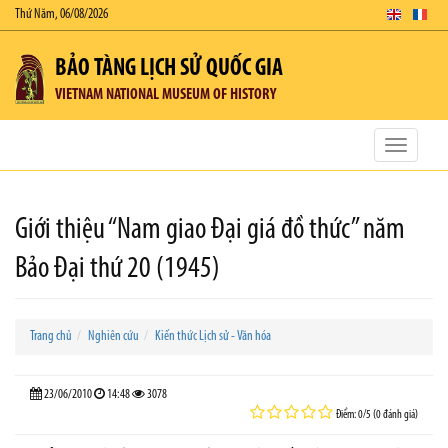
Thứ Năm, 06/08/2026
BẢO TÀNG LỊCH SỬ QUỐC GIA
VIETNAM NATIONAL MUSEUM OF HISTORY
Toggle
navigatio
Giới thiệu “Nam giao Đại giá đồ thức” năm
Bảo Đại thứ 20 (1945)
Trang chủ
Nghiên cứu
Kiến thức Lịch sử - Văn hóa
23/06/2010
14:48
3078
Điểm: 0/5 (0 đánh giá)