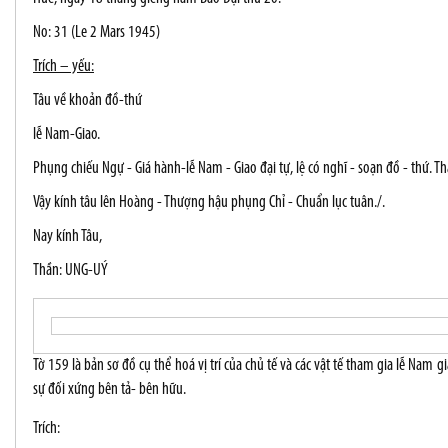
No: 31 (Le 2 Mars 1945)
Trích – yếu:
Tâu về khoản đồ-thứ
lễ Nam-Giao.
Phụng chiếu Ngự - Giá hành-lễ Nam - Giao đại tự, lệ có nghĩ - soạn đồ - thứ. 
Vậy kính tâu lên Hoàng - Thượng hậu phụng Chỉ - Chuẩn lục tuân./.
Nay kính Tâu,
Thần: UNG-UÝ
Tờ 159 là bản sơ đồ cụ thể hoá vị trí của chủ tế và các vật tế tham gia lễ Nam g
sự đối xứng bên tả- bên hữu.
Trích: