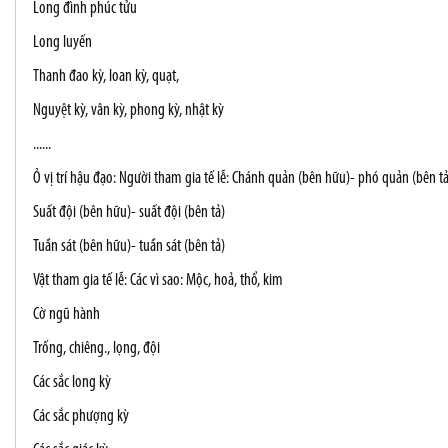
Long đình phúc tửu
Long luyến
Thanh đao kỳ, loan kỳ, quạt,
Nguyệt kỳ, vân kỳ, phong kỳ, nhật kỳ
......
Ỏ vị trí hậu đạo: Người tham gia tế lễ: Chánh quản (bên hữu)- phó quản (bên tả
Suất đội (bên hữu)- suất đội (bên tả)
Tuần sát (bên hữu)- tuần sát (bên tả)
Vật tham gia tế lễ: Các vì sao: Mộc, hoả, thổ, kim
Cờ ngũ hành
Trống, chiêng., lọng, đội
Các sắc long kỳ
Các sắc phượng kỳ