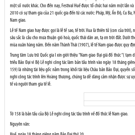
một số nước khác. Cho đến nay, Festival Huế được tổ chức hai năm một lần và
2010 có sự tham gia của 21 quốc gia đến từ các nước: Pháp, Mỹ, Ấn Độ, Cu Ba, Nh
Nam giao.
Lễ tế Nam giao hay được gọi là lễ tế sao, tế trời. Vua là thiên tử (con của trờ
sâu sắc là cầu cho mưa thuận gió hoà, quốc thái dân an, tạ ơn trời đất. Dưới
mùa xuân hàng năm. Đến năm Thành Thái (1907), lễ tế Nam giao được quy địn
Trung tâm Lưu trữ Quốc gia I xin giới thiệu “Nam giao Đại giá đồ thức “( tạm d
triều Bảo Đại vì Bộ Lễ nghi công tác làm bản tấu trình vào ngày 18 tháng gi
159) là những tài liệu gốc nằm trong khối tài liệu Châu bản Bảo Đại, quyển s
nghi công tác trình lên Hoàng thượng, chúng ta dễ dàng cảm nhận được sự uy 
tế và người tham gia tế lễ.
Tờ 158 là bản tấu của Bộ Lễ nghi công tác tâu trình về đồ thức lễ Nam giao.
Nguyên văn:
Huế, ngày 18 tháng giêng năm Bảo Đại thứ 20.