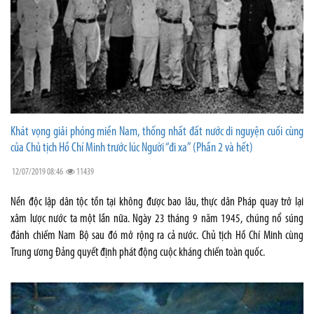
Khát vọng giải phóng miền Nam, thống nhất đất nước di nguyện cuối cùng
của Chủ tịch Hồ Chí Minh trước lúc Người “đi xa” (Phần 2 và hết)
12/07/2019 08:46
11439
Nền độc lập dân tộc tồn tại không được bao lâu, thực dân Pháp quay trở lại
xâm lược nước ta một lần nữa. Ngày 23 tháng 9 năm 1945, chúng nổ súng
đánh chiếm Nam Bộ sau đó mở rộng ra cả nước. Chủ tịch Hồ Chí Minh cùng
Trung ương Đảng quyết định phát động cuộc kháng chiến toàn quốc.