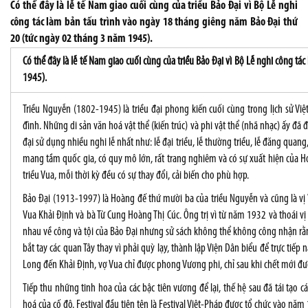
Có thể đây là lễ tế Nam giao cuối cùng của triều Bảo Đại vì Bộ Lễ nghi
công tác làm bản tấu trình vào ngày 18 tháng giêng năm Bảo Đại thứ
20 (tức ngày 02 tháng 3 năm 1945).
Có thể đây là lễ tế Nam giao cuối cùng của triều Bảo Đại vì Bộ Lễ nghi công 
1945).
Triều Nguyễn (1802-1945) là triều đại phong kiến cuối cùng trong lịch sử Việ
đình. Những di sản văn hoá vật thể (kiến trúc) và phi vật thể (nhã nhạc) ấy đã 
đại sử dụng nhiều nghi lễ nhất như: lễ đại triều, lễ thường triều, lễ đăng quang, l
mang tầm quốc gia, có quy mô lớn, rất trang nghiêm và có sự xuất hiện của 
triều Vua, mỗi thời kỳ đều có sự thay đổi, cải biến cho phù hợp.
Bảo Đại (1913-1997) là Hoàng đế thứ mười ba của triều Nguyễn và cũng là vị 
Vua Khải Định và bà Từ Cung Hoàng Thị Cúc. Ông trị vì từ năm 1932 và thoái 
nhau về công và tội của Bảo Đại nhưng sử sách không thể không công nhận rằng 
bắt tay các quan Tây thay vì phải quỳ lạy, thành lập Viện Dân biểu để trực ti
Long đến Khải Định, vợ Vua chỉ được phong Vương phi, chỉ sau khi chết mới 
Tiếp thu những tinh hoa của các bậc tiên vương để lại, thế hệ sau đã tái tạo c
hoá của cố đô. Festival đầu tiên tên là Festival Việt-Pháp được tổ chức vào nă