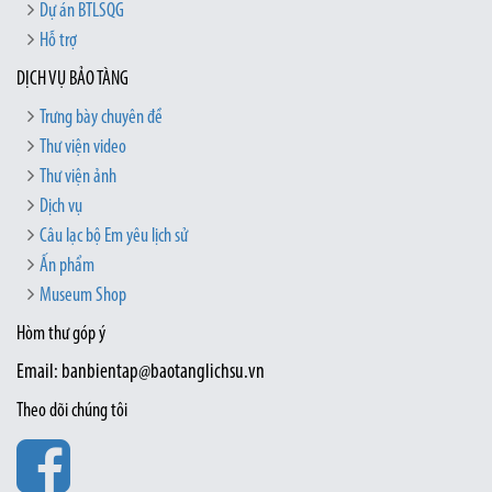
Dự án BTLSQG
Hỗ trợ
DỊCH VỤ BẢO TÀNG
Trưng bày chuyên đề
Thư viện video
Thư viện ảnh
Dịch vụ
Câu lạc bộ Em yêu lịch sử
Ấn phẩm
Museum Shop
Hòm thư góp ý
Email: banbientap@baotanglichsu.vn
Theo dõi chúng tôi