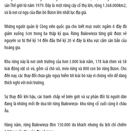
sản Thế giới từ năm 1979. Đây là một rừng cây cổ thụ lớn, rộng 1.368.000km2,
và là nơi cư ngụ của đàn bò Bizon lớn nhất lục địa già.
Những người quản lý Công viên quốc gia cho biết mực nước ngầm ở đây đã
giảm xuống 5cm trong ba thập kỷ qua. Rừng Bialowieza từng giữ được vẻ
nguyên sơ từ thế kỷ 14 đến đầu thế kỷ 20 vì đây là khu vực cấm săn bắn của
hoàng gia.
Khu rừng này là nơi sinh trưởng của hơn 3.000 loài nấm, 178 loài chim và 58
loài động vật có vú, gồm cả chó sói, mèo rừng và 800 con bò rừng Bizon. Cho
đến nay, các thay đổi chưa gây nguy hiểm tới loài bò này vì chúng vốn dễ dàng
thích nghi với môi trường.
Sự thay đổi khí hậu, các tranh chấp về biên giới và sự phản đối từ người dân
đang là những mối đe dọa tới rừng Bialowieza- khu rừng cổ cuối cùng ở châu
Âu.
Hàng năm, rừng Bialowieza đón 150.000 du khách nhưng du lịch chỉ chiếm