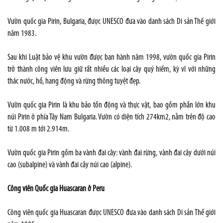
Vườn quốc gia Pirin, Bulgaria, được UNESCO đưa vào danh sách Di sản Thế giới
năm 1983.
Sau khi Luật bảo vệ khu vườn được ban hành năm 1998, vườn quốc gia Pirin
trở thành công viên lưu giữ rất nhiều các loại cây quý hiếm, kỳ vĩ với những
thác nước, hồ, hang động và rừng thông tuyệt đẹp.
Vườn quốc gia Pirin là khu bảo tồn động và thực vật, bao gồm phần lớn khu
núi Pirin ở phía Tây Nam Bulgaria. Vườn có diện tích 274km2, nằm trên độ cao
từ 1.008 m tới 2.914m.
Vườn quốc gia Pirin gồm ba vành đai cây: vành đai rừng, vành đai cây dưới núi
cao (subalpine) và vành đai cây núi cao (alpine).
Công viên Quốc gia Huascaran ở Peru
Công viên quốc gia Huascaran được UNESCO đưa vào danh sách Di sản Thế giới