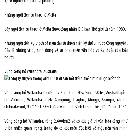
1/10 nguồn thu của địa phương.
Những ngôi đền cự thạch ở Malta
Bảy ngôi đền cự thạch ở Malta được công nhận là Di sản Thế giới từ năm 1980.
Những ngôi đền cự thạch có niên đại từ thiên niên kỷ thứ 3 trước Công nguyên.
Đây là những ví dụ sinh động về sự phát triển văn hóa và kỹ thuật của loài
người.
Vùng sông hồ Willandra, Australia
Vùng sông hồ Willandra ở miền Tây Nam bang New South Wales, Australia gồm
hồ Mulurulu, Willandra Creek, Garnpung, Leaghur, Mungo, Arumpo, các hồ
Chibnalwood, đã được UNESCO đưa vào danh sách Di sản Thế giới từ năm 1981.
Vùng sông hồ Willandra, rộng 2.400km2 và có các giá trị văn hóa cũng như
thiên nhiên quan trọng, trong đó có các mẫu đặc biệt về một nền văn minh