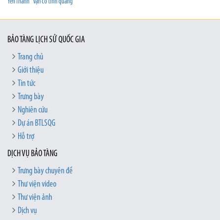
Yên Thành "Vạn cổ tinh quang"
BẢO TÀNG LỊCH SỬ QUỐC GIA
Trang chủ
Giới thiệu
Tin tức
Trưng bày
Nghiên cứu
Dự án BTLSQG
Hỗ trợ
DỊCH VỤ BẢO TÀNG
Trưng bày chuyên đề
Thư viện video
Thư viện ảnh
Dịch vụ