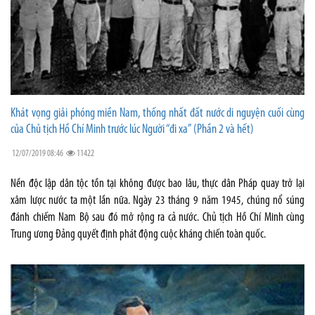
Khát vọng giải phóng miền Nam, thống nhất đất nước di nguyện cuối cùng
của Chủ tịch Hồ Chí Minh trước lúc Người “đi xa” (Phần 2 và hết)
12/07/2019 08:46
11422
Nền độc lập dân tộc tồn tại không được bao lâu, thực dân Pháp quay trở lại
xâm lược nước ta một lần nữa. Ngày 23 tháng 9 năm 1945, chúng nổ súng
đánh chiếm Nam Bộ sau đó mở rộng ra cả nước. Chủ tịch Hồ Chí Minh cùng
Trung ương Đảng quyết định phát động cuộc kháng chiến toàn quốc.