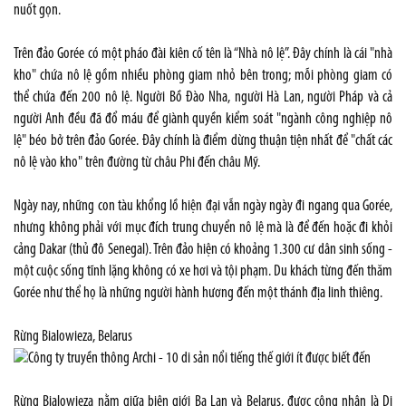
nuốt gọn.
Trên đảo Gorée có một pháo đài kiên cố tên là “Nhà nô lệ”. Đây chính là cái "nhà
kho" chứa nô lệ gồm nhiều phòng giam nhỏ bên trong; mỗi phòng giam có
thể chứa đến 200 nô lệ. Người Bồ Đào Nha, người Hà Lan, người Pháp và cả
người Anh đều đã đổ máu để giành quyền kiểm soát "ngành công nghiệp nô
lệ" béo bở trên đảo Gorée. Đây chính là điểm dừng thuận tiện nhất để "chất các
nô lệ vào kho" trên đường từ châu Phi đến châu Mỹ.
Ngày nay, những con tàu khổng lồ hiện đại vẫn ngày ngày đi ngang qua Gorée,
nhưng không phải với mục đích trung chuyển nô lệ mà là để đến hoặc đi khỏi
cảng Dakar (thủ đô Senegal). Trên đảo hiện có khoảng 1.300 cư dân sinh sống -
một cuộc sống tĩnh lặng không có xe hơi và tội phạm. Du khách từng đến thăm
Gorée như thể họ là những người hành hương đến một thánh địa linh thiêng.
Rừng Bialowieza, Belarus
Rừng Bialowieza nằm giữa biên giới Ba Lan và Belarus, được công nhận là Di