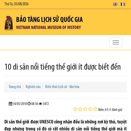
Thứ Tư, 05/08/2026
BẢO TÀNG LỊCH SỬ QUỐC GIA
VIETNAM NATIONAL MUSEUM OF HISTORY
Toggle
navigatio
10 di sản nổi tiếng thế giới ít được biết đến
Trang chủ
Nghiên cứu
Kiến thức Lịch sử - Văn hóa
14/05/2010
08:56
3472
Điểm: 4/5 (1 đánh giá)
Di sản thế giới được UNESCO công nhận đều là những nơi kỳ thú, tuyệt
đẹp nhưng trong số đó có rất nhiều di sản nổi tiếng thế giới mà ít