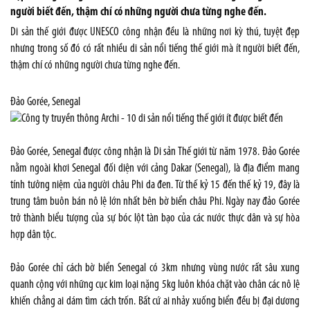
người biết đến, thậm chí có những người chưa từng nghe đến.
Di sản thế giới được UNESCO công nhận đều là những nơi kỳ thú, tuyệt đẹp
nhưng trong số đó có rất nhiều di sản nổi tiếng thế giới mà ít người biết đến,
thậm chí có những người chưa từng nghe đến.
Đảo Gorée, Senegal
Đảo Gorée, Senegal được công nhận là Di sản Thế giới từ năm 1978. Đảo Gorée
nằm ngoài khơi Senegal đối diện với cảng Dakar (Senegal), là địa điểm mang
tính tưởng niệm của người châu Phi da đen. Từ thế kỷ 15 đến thế kỷ 19, đây là
trung tâm buôn bán nô lệ lớn nhất bên bờ biển châu Phi. Ngày nay đảo Gorée
trở thành biểu tượng của sự bóc lột tàn bạo của các nước thực dân và sự hòa
hợp dân tộc.
Đảo Gorée chỉ cách bờ biển Senegal có 3km nhưng vùng nước rất sâu xung
quanh cộng với những cục kim loại nặng 5kg luôn khóa chặt vào chân các nô lệ
khiến chẳng ai dám tìm cách trốn. Bất cứ ai nhảy xuống biển đều bị đại dương