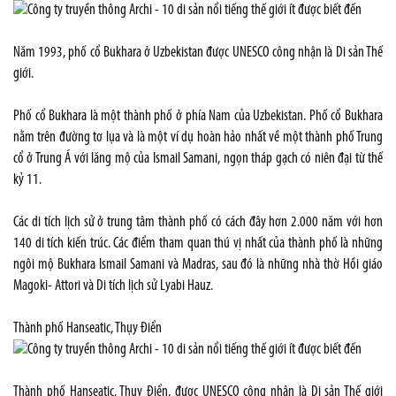
Năm 1993, phố cổ Bukhara ở Uzbekistan được UNESCO công nhận là Di sản Thế
giới.
Phố cổ Bukhara là một thành phố ở phía Nam của Uzbekistan. Phố cổ Bukhara
nằm trên đường tơ lụa và là một ví dụ hoàn hảo nhất về một thành phố Trung
cổ ở Trung Á với lăng mộ của Ismail Samani, ngọn tháp gạch có niên đại từ thế
kỷ 11.
Các di tích lịch sử ở trung tâm thành phố có cách đây hơn 2.000 năm với hơn
140 di tích kiến trúc. Các điểm tham quan thú vị nhất của thành phố là những
ngôi mộ Bukhara Ismail Samani và Madras, sau đó là những nhà thờ Hồi giáo
Magoki- Attori và Di tích lịch sử Lyabi Hauz.
Thành phố Hanseatic, Thụy Điển
Thành phố Hanseatic, Thụy Điển, được UNESCO công nhận là Di sản Thế giới