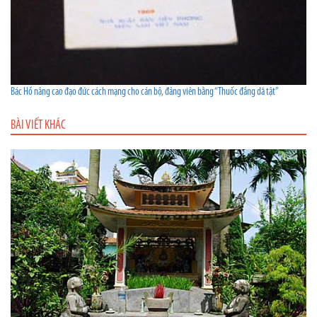
Bác Hồ nâng cao đạo đức cách mạng cho cán bộ, đảng viên bằng “Thuốc đắng dã tật”
BÀI VIẾT KHÁC