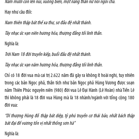
Năm mươi con lên núi, xuống biển, một nàng thần nữ nối ngôi cha.
Hay như câu đối:
Nam thiên thập bát thế xa thư, sơ đầu đệ nhất thánh.
Tây nhạc ức vạn niên hương hỏa, thượng đẳng tối linh thần.
Nghĩa là:
Trời Nam 18 đời truyền kiếp, buổi đầu đệ nhất thánh.
Tây nhạc ức vạn năm hương hỏa, thượng đẳng tối linh thần.
Chỉ có 18 đời vua mà cai trị 2.622 năm đã gây ra không ít hoài nghi, tuy nhiên
trong các bản Ngọc phả, thần tích như bản Ngọc phả Hùng Vương được soạn
năm Thiên Phúc nguyên niên (980) đời vua Lê Đại Hành (Lê Hoàn) nhà Tiền Lê
thì không phải là 18 đời vua Hùng mà là 18 nhành/ngành với tổng cộng 180
đời vua:
“Dĩ thượng Hùng đồ thập bát diệp, tỷ phú truyền cơ thái bảo, nhất bách thập
bát đại đế vương tốn vị nhất thống sơn hà”
Nghĩa là: