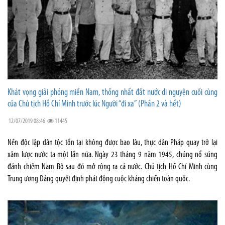
Khát vọng giải phóng miền Nam, thống nhất đất nước di nguyện cuối cùng
của Chủ tịch Hồ Chí Minh trước lúc Người “đi xa” (Phần 2 và hết)
12/07/2019 08:46
11445
Nền độc lập dân tộc tồn tại không được bao lâu, thực dân Pháp quay trở lại
xâm lược nước ta một lần nữa. Ngày 23 tháng 9 năm 1945, chúng nổ súng
đánh chiếm Nam Bộ sau đó mở rộng ra cả nước. Chủ tịch Hồ Chí Minh cùng
Trung ương Đảng quyết định phát động cuộc kháng chiến toàn quốc.