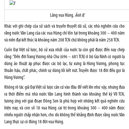
Lăng vua Hùng.
Ảnh IE
Khác với ghi chép của sử sách và truyền thuyết dã sử, các nhà nghiên cứu cho
rằng nước Văn Lang của các vua Hùng chỉ tồn tại trong khoảng 300 – 400 năm
và niên đại kết thúc là khoảng năm 208 TCN chứ không phải là năm 258 TCN.
Cuốn Đại Việt sử lược, bộ sử xưa nhất của nước ta còn giữ được đến nay chép
rằng: “Đến đời Trang Vương nhà Chu (696 – 681 TCN) ở bộ Gia Ninh có người lạ
dùng ảo thuật áp phục được các bộ lạc, tự xưng là Hùng Vương, phong tục
thuần hậu, chất phác, chính sự dùng lối kết nút. Truyền được 18 đời đều gọi là
Hùng Vương”.
Không rõ tác giả Đại Việt sử lược căn cứ vào đâu để viết lên như vậy, nhưng đưa
ra thời điểm mà nhà nước Văn Lang hình thành vào khoảng thế kỷ VII TCN,
tương ứng với giai đoạn Đông Sơn là phù hợp với những kết quả nghiên cứu
hiện nay, và con số 18 vua Hùng cai trị trong khoảng 300 – 400 năm được
nhiều người chấp nhận hơn, cho dù không thể khẳng định được rằng nước Văn
Lang thực sự có đúng 18 đời vua Hùng.