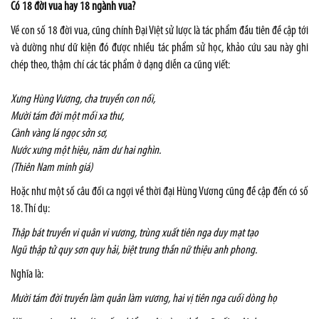
Có 18 đời vua hay 18 ngành vua?
Về con số 18 đời vua, cũng chính Đại Việt sử lược là tác phẩm đầu tiên đề cập tới
và dường như dữ kiện đó được nhiều tác phẩm sử học, khảo cứu sau này ghi
chép theo, thậm chí các tác phẩm ở dạng diễn ca cũng viết:
Xưng Hùng Vương, cha truyền con nối,
Mười tám đời một mối xa thư,
Cành vàng lá ngọc sởn sơ,
Nước xưng một hiệu, năm dư hai nghìn.
(Thiên Nam minh giá)
Hoặc như một số câu đối ca ngợi về thời đại Hùng Vương cũng đề cập đến có số
18. Thí dụ:
Thập bát truyền vi quân vi vương, trùng xuất tiên nga duy mạt tạo
Ngũ thập tử quy sơn quy hải, biệt trung thần nữ thiệu anh phong.
Nghĩa là:
Mười tám đời truyền làm quân làm vương, hai vị tiên nga cuối dòng họ