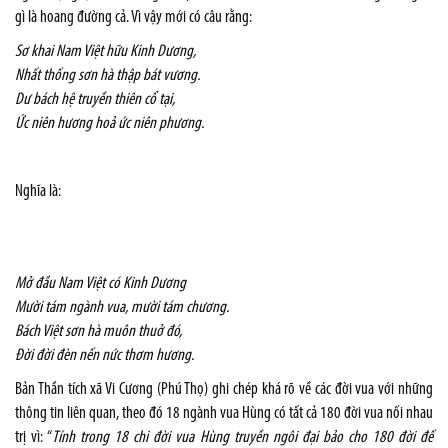
gì là hoang đường cả. Vì vậy mới có câu rằng:
Sơ khai Nam Việt hữu Kinh Dương,
Nhất thống sơn hà thập bát vương.
Dư bách hệ truyền thiên cổ tại,
Ức niên hương hoả ức niên phương.
Nghĩa là:
Mở đầu Nam Việt có Kinh Dương
Mười tám ngành vua, mười tám chương.
Bách Việt sơn hà muôn thuở đó,
Đời đời đèn nến nức thơm hương.
Bản Thần tích xã Vi Cương (Phú Thọ) ghi chép khá rõ về các đời vua với những
thông tin liên quan, theo đó 18 ngành vua Hùng có tất cả 180 đời vua nối nhau
trị vì: “
Tính trong 18 chi đời vua Hùng truyền ngôi đại bảo cho 180 đời đế