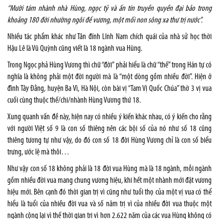
“Mười tám nhành nhà Hùng, ngọc tỷ và ấn tín truyền quyền đại bảo trong
khoảng 180 đời nhường ngôi đế vương, một mối non sông xa thư trị nước”.
Nhiều tác phẩm khác như Tân đính Lĩnh Nam chích quái của nhà sử học thời
Hậu Lê là Vũ Quỳnh cũng viết là 18 ngành vua Hùng.
Trong Ngọc phả Hùng Vương thì chữ “đời” phải hiểu là chữ “thế” trong Hán tự có
nghĩa là không phải một đời người mà là “một dòng gồm nhiều đời”. Hiện ở
đình Tây Đằng, huyện Ba Vì, Hà Nội, còn bài vị “Tam Vị Quốc Chúa” thờ 3 vị vua
cuối cùng thuộc thế/chi/nhành Hùng Vương thứ 18.
Xung quanh vấn đề này, hiện nay có nhiều ý kiến khác nhau, có ý kiến cho rằng
với người Việt số 9 là con số thiêng nên các bội số của nó như số 18 cũng
thiêng tương tự như vậy, do đó con số 18 đời Hùng Vương chỉ là con số biểu
trưng, ước lệ mà thôi…
Như vậy con số 18 không phải là 18 đời vua Hùng mà là 18 ngành, mỗi ngành
gồm nhiều đời vua mang chung vương hiệu, khi hết một nhành mới đặt vương
hiệu mới. Bên cạnh đó thời gian trị vì cũng như tuổi thọ của một vị vua có thể
hiểu là tuổi của nhiều đời vua và số năm trị vì của nhiều đời vua thuộc một
ngành cộng lại vì thế thời gian trị vì hơn 2.622 năm của các vua Hùng không có