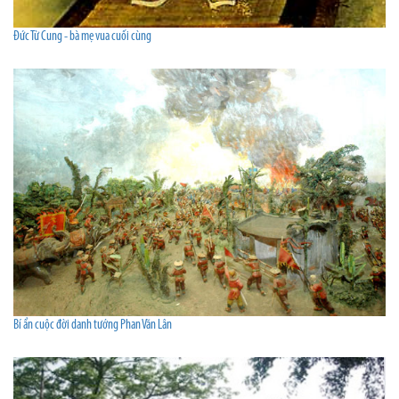
Đức Từ Cung - bà mẹ vua cuối cùng
Bí ẩn cuộc đời danh tướng Phan Văn Lân