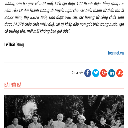
vương, sơn hà quy về một mối, kiến lập được 122 thành điện. Tổng cộng các
năm của 18 đời Thánh vương di truyền ngôi cho các triều thánh tử thần tôn là
2.622 năm, thọ 8.678 tuổi, sinh được 986 chi, các hoàng tử công chúa sinh
được 14.378 cháu chắt miêu duệ, cai trị khắp đầu non góc biển trong nước, vạn
cổ trường tồn, mãi mãi không bao giờ dứt”.
Lê Thái Dũng
bee.net.vn
Chia sẻ:
BÀI NỔI BẬT