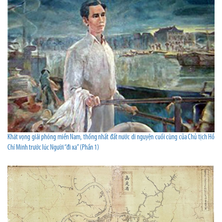
Khát vọng giải phóng miền Nam, thống nhất đất nước di nguyện cuối cùng của Chủ tịch Hồ
Chí Minh trước lúc Người “đi xa” (Phần 1)