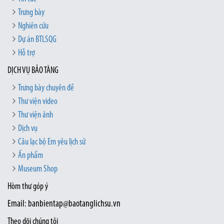
Trưng bày
Nghiên cứu
Dự án BTLSQG
Hỗ trợ
DỊCH VỤ BẢO TÀNG
Trưng bày chuyên đề
Thư viện video
Thư viện ảnh
Dịch vụ
Câu lạc bộ Em yêu lịch sử
Ấn phẩm
Museum Shop
Hòm thư góp ý
Email: banbientap@baotanglichsu.vn
Theo dõi chúng tôi