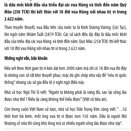
là dấu mốc khởi đầu của triều đại các vua Hùng và tính đến năm Quý
Mão (258 TCN) thì kết thúc với 18 đời vua Hùng nối nhau trị vì trong
2.622 năm.
Theo truyền thuyết, vua đầu tiên của nước ta là Kinh Dương Vương (Lộc Tục),
lên ngôi năm Nhâm Tuất (2879 TCN). Các sử sách đều lấy đây là dấu mốc khởi
đầu của triều đại các vua Hùng và tính đến năm Quý Mão (258 TCN) thì kết thúc
với 18 đời vua Hùng nối nhau trị vì trong 2.622 năm.
Những nghi vấn, băn khoăn
Nếu xét theo thời gian trị vì kéo dài hơn 2000 năm mà chỉ có 18 đời vua thì đây
là những con số rất khó thuyết phục; mặc dù ghi chép như vậy để “nêu rõ quốc
thống” nhưng các sử gia đều tỏ ý nghi ngờ điều này.
Nhà sử học Ngô Thì Sĩ viết: “Người ta không phải là vàng đá, sao lại sống lâu
được như thế ? Điều ấy càng không thể hiểu được” (Việt sử tiêu án).
Còn trong cuốn Việt Nam sử lược, nhà sử học Trần Trọng Kim cũng viết: “…Cứ
tính hơn bù kém, mỗi ông vua trị vì được non 150 năm. Dẫu là người đời
thượng cổ nữa thì cũng khó lòng mà có nhiều người sống lâu được như vậy”.