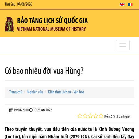
Thứ Sáu, 07/08/2026
BẢO TÀNG LỊCH SỬ QUỐC GIA
VIETNAM NATIONAL MUSEUM OF HISTORY
Toggle
navigatio
Có bao nhiêu đời vua Hùng?
Trang chủ
Nghiên cứu
Kiến thức Lịch sử - Văn hóa
19/04/2010
10:26
7022
Điểm: 5/5 (3 đánh giá)
Theo truyền thuyết, vua đầu tiên của nước ta là Kinh Dương Vương
(Lộc Tục), lên ngôi năm Nhâm Tuất (2879 TCN). Các sử sách đều lấy đây