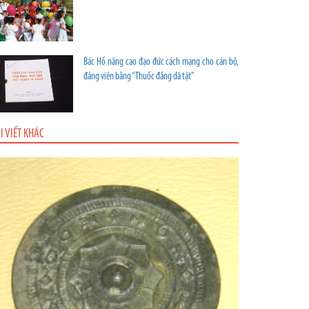
Bác Hồ nâng cao đạo đức cách mạng cho cán bộ,
đảng viên bằng “Thuốc đắng dã tật”
I VIẾT KHÁC