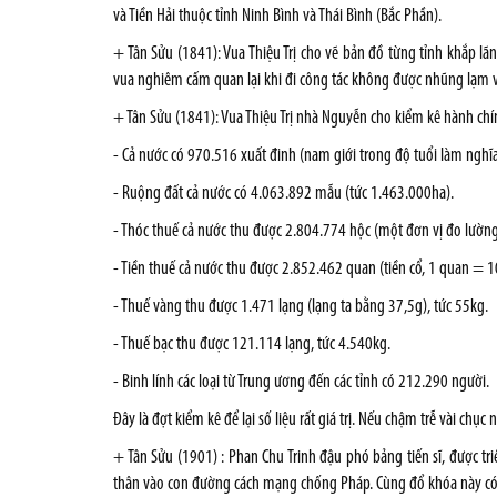
và Tiền Hải thuộc tỉnh Ninh Bình và Thái Bình (Bắc Phần).
+ Tân Sửu (1841): Vua Thiệu Trị cho vẽ bản đồ từng tỉnh khắp lã
vua nghiêm cấm quan lại khi đi công tác không được nhũng lạm 
+ Tân Sửu (1841): Vua Thiệu Trị nhà Nguyễn cho kiểm kê hành chín
- Cả nước có 970.516 xuất đinh (nam giới trong độ tuổi làm nghĩa 
- Ruộng đất cả nước có 4.063.892 mẫu (tức 1.463.000ha).
- Thóc thuế cả nước thu được 2.804.774 hộc (một đơn vị đo lường
- Tiền thuế cả nước thu được 2.852.462 quan (tiền cổ, 1 quan = 10
- Thuế vàng thu được 1.471 lạng (lạng ta bằng 37,5g), tức 55kg.
- Thuế bạc thu được 121.114 lạng, tức 4.540kg.
- Binh lính các loại từ Trung ương đến các tỉnh có 212.290 người.
Đây là đợt kiểm kê để lại số liệu rất giá trị. Nếu chậm trễ vài ch
+ Tân Sửu (1901) : Phan Chu Trinh đậu phó bảng tiến sĩ, được tr
thân vào con đường cách mạng chống Pháp. Cùng đổ khóa này có 