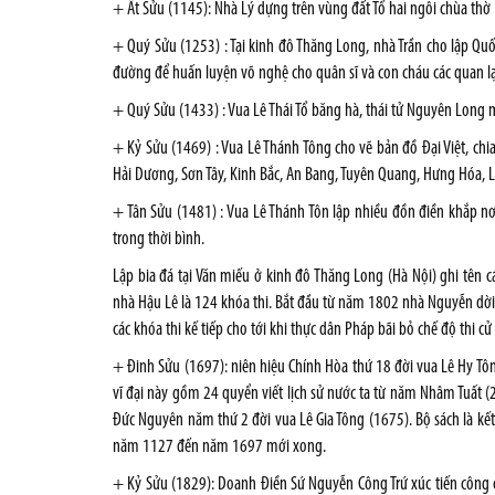
+ Ất Sửu (1145): Nhà Lý dựng trên vùng đất Tổ hai ngôi chùa thờ 
+ Quý Sửu (1253) : Tại kinh đô Thăng Long, nhà Trần cho lập Quốc
đường để huấn luyện võ nghệ cho quân sĩ và con cháu các quan lạ
+ Quý Sửu (1433) : Vua Lê Thái Tổ băng hà, thái tử Nguyên Long mớ
+ Kỷ Sửu (1469) : Vua Lê Thánh Tông cho vẽ bản đồ Ðại Việt, c
Hải Dương, Sơn Tây, Kinh Bắc, An Bang, Tuyên Quang, Hưng Hóa, 
+ Tân Sửu (1481) : Vua Lê Thánh Tôn lập nhiều đồn điền khắp nơ
trong thời bình.
Lập bia đá tại Văn miếu ở kinh đô Thăng Long (Hà Nội) ghi tên các
nhà Hậu Lê là 124 khóa thi. Bắt đầu từ năm 1802 nhà Nguyễn dời đ
các khóa thi kế tiếp cho tới khi thực dân Pháp bãi bỏ chế độ thi c
+ Đinh Sửu (1697): niên hiệu Chính Hòa thứ 18 đời vua Lê Hy Tông
vĩ đại này gồm 24 quyển viết lịch sử nước ta từ năm Nhâm Tuất
Đức Nguyên năm thứ 2 đời vua Lê Gia Tông (1675). Bộ sách là kết q
năm 1127 đến năm 1697 mới xong.
+ Kỷ Sửu (1829): Doanh Ðiền Sứ Nguyễn Công Trứ xúc tiến công c