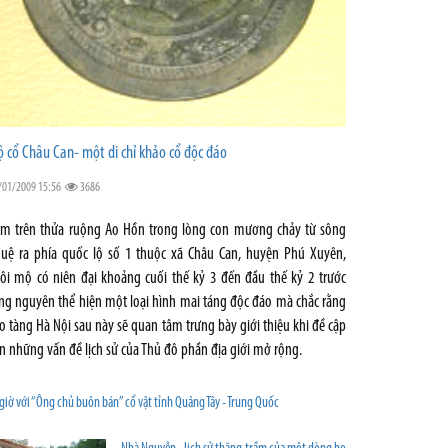
 cổ Châu Can- một di chỉ khảo cổ độc đáo
/01/2009 15:56
3686
m trên thửa ruộng Ao Hồn trong lòng con mương chảy từ sông
uệ ra phía quốc lộ số 1 thuộc xã Châu Can, huyện Phú Xuyên,
ôi mộ có niên đại khoảng cuối thế kỷ 3 đến đầu thế kỷ 2 trước
ng nguyên thể hiện một loại hình mai táng độc đáo mà chắc rằng
o tàng Hà Nội sau này sẽ quan tâm trưng bày giới thiệu khi đề cập
n những vấn đề lịch sử của Thủ đô phần địa giới mở rộng.
giờ với “Ông chủ buôn bán” cổ vật tỉnh Quảng Tây - Trung Quốc