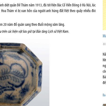
đánh diệt quân Ðề Thám năm 1913, đã tới Viện Bác Cổ Viễn Ðông ở Hà Nội, lúc
g Hoa Thám vì bị oan hồn của người anh hùng đất Việt theo quấy nhiểu đòi
 hơn 20 năm đổ quân sang theo đuổi mộng xâm lăng.
 trên các hiện vật lưu giữ tại Bảo tàng Lịch sử Việt Nam.
Mộ
07
Nằ
Nh
ng
cô
Bả
đế
Ba 