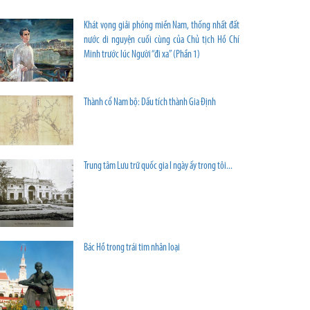
Khát vọng giải phóng miền Nam, thống nhất đất
nước di nguyện cuối cùng của Chủ tịch Hồ Chí
Minh trước lúc Người “đi xa” (Phần 1)
Thành cổ Nam bộ: Dấu tích thành Gia Định
Trung tâm Lưu trữ quốc gia I ngày ấy trong tôi...
Bác Hồ trong trái tim nhân loại