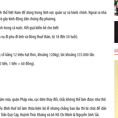
nh thổ Việt Nam để dùng trong lĩnh vực quân sự và hành chính. Ngoài ra nhà
và gây kinh động dân chúng điạ phương.
h trong cả nước. Kết quả kiểm kê cho biết:
vụ đi phu đi lính và đóng thuế thân, từ 18 đến 50 tuổi).
BÀ
 cổ bằng 12 triệu hạt thóc, khoảng 120kg), tức khoảng 335.000 tấn.
 tiền, 1 tiền = 60 đồng).
ục năm nữa, quân Pháp vào, cục diện thay đổi, chắc không thể làm được như thế.
iều đình Huế bổ làm thừa biện bộ lễ nhưng chẳng bao lâu thì từ chức để dấn
Trần Quý Cáp, Huỳnh Thúc Kháng và bố Hồ Chí Minh là Nguyễn Sinh Sắc.