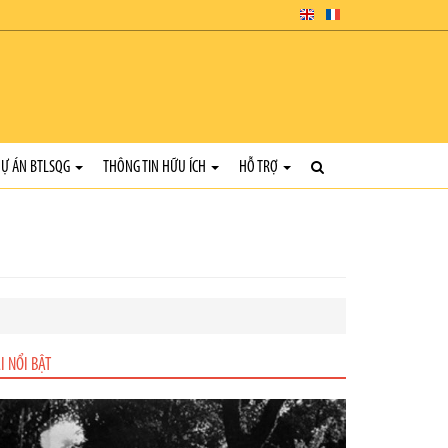
Ự ÁN BTLSQG
THÔNG TIN HỮU ÍCH
HỖ TRỢ
I NỔI BẬT