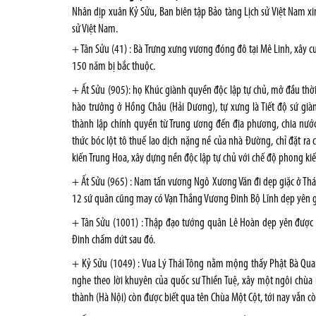
Nhân dịp xuân Kỷ Sửu, Ban biên tập Bảo tàng Lịch sử Việt Nam xi
sử Việt Nam.
+ Tân Sửu (41) : Bà Trưng xưng vương đóng đô tại Mê Linh, xây cu
150 năm bị bắc thuộc.
+ Ất Sửu (905): họ Khúc giành quyền độc lập tự chủ, mở đầu th
hào trưởng ở Hồng Châu (Hải Dương), tự xưng là Tiết độ sứ g
thành lập chính quyền từ Trung ương đến địa phương, chia nước 
thức bóc lột tô thuế lao dịch nặng nề của nhà Đường, chỉ đặt ra 
kiến Trung Hoa, xây dựng nền độc lập tự chủ với chế độ phong ki
+ Ất Sửu (965) : Nam tấn vương Ngô Xương Văn đi dẹp giặc ở Thái B
12 sứ quân cũng may có Vạn Thắng Vương Ðinh Bộ Lĩnh dẹp yên gi
+ Tân Sửu (1001) : Thập đạo tướng quân Lê Hoàn dẹp yên được gi
Ðinh chấm dứt sau đó.
+ Kỷ Sửu (1049) : Vua Lý Thái Tông nằm mộng thấy Phật Bà Qua
nghe theo lời khuyên của quốc sư Thiền Tuệ, xây một ngôi chùa
thành (Hà Nội) còn được biết qua tên Chùa Một Cột, tới nay vẫn còn