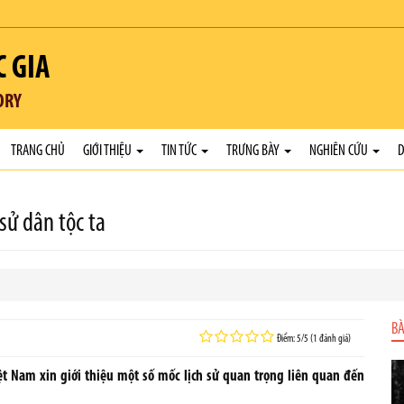
C GIA
ORY
TRANG CHỦ
GIỚI THIỆU
TIN TỨC
TRƯNG BÀY
NGHIÊN CỨU
D
sử dân tộc ta
BÀ
Điểm: 5/5 (1 đánh giá)
ệt Nam xin giới thiệu một số mốc lịch sử quan trọng liên quan đến