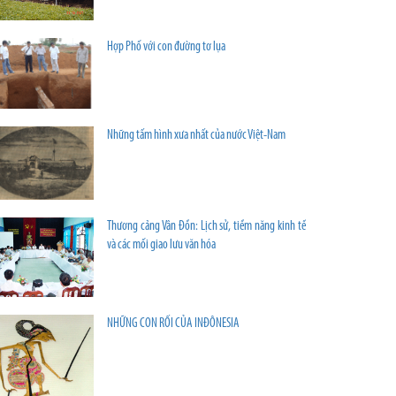
Hợp Phố với con đường tơ lụa
Những tấm hình xưa nhất của nước Việt-Nam
Thương cảng Vân Đồn: Lịch sử, tiềm năng kinh tế
và các mối giao lưu văn hóa
NHỮNG CON RỐI CỦA INĐÔNESIA