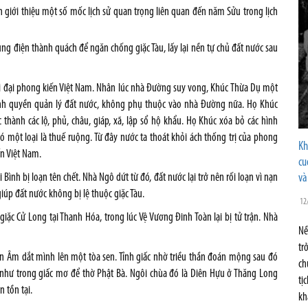
n giới thiệu một số mốc lịch sử quan trọng liên quan đến năm Sửu trong lịch
ng điện thành quách để ngăn chống giặc Tàu, lấy lại nền tự chủ đất nước sau
ời đại phong kiến Việt Nam. Nhân lúc nhà Đường suy vong, Khúc Thừa Dụ một
iành quyền quản lý đất nước, không phụ thuộc vào nhà Đường nữa. Họ Khúc
thành các lộ, phủ, châu, giáp, xã, lập sổ hộ khẩu. Họ Khúc xóa bỏ các hình
có một loại là thuế ruộng. Từ đây nước ta thoát khỏi ách thống trị của phong
Kh
ến Việt Nam.
cu
ình bị loạn tên chết. Nhà Ngô dứt từ đó, đất nước lại trở nên rối loạn vì nạn
và
úp đất nước không bị lệ thuộc giặc Tàu.
12
ặc Cử Long tại Thanh Hóa, trong lúc Vệ Vương Ðinh Toàn lại bị tử trận. Nhà
Nề
tr
n Âm dắt mình lên một tòa sen. Tỉnh giấc nhờ triều thần đoán mộng sau đó
ch
 như trong giấc mơ để thờ Phật Bà. Ngôi chùa đó là Diên Hựu ở Thăng Long
tị
 tồn tại.
kh