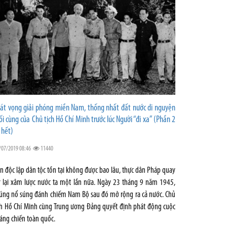
át vọng giải phóng miền Nam, thống nhất đất nước di nguyện
ối cùng của Chủ tịch Hồ Chí Minh trước lúc Người “đi xa” (Phần 2
 hết)
/07/2019 08:46
11440
n độc lập dân tộc tồn tại không được bao lâu, thực dân Pháp quay
ở lại xâm lược nước ta một lần nữa. Ngày 23 tháng 9 năm 1945,
úng nổ súng đánh chiếm Nam Bộ sau đó mở rộng ra cả nước. Chủ
ch Hồ Chí Minh cùng Trung ương Đảng quyết định phát động cuộc
áng chiến toàn quốc.