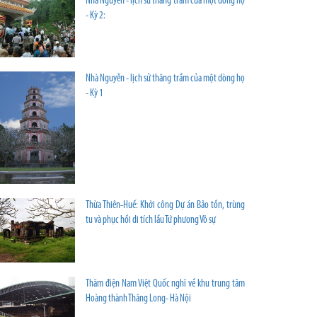
Nhà Nguyễn - lịch sử thăng trầm của một dòng họ
- Kỳ 2:
Nhà Nguyễn - lịch sử thăng trầm của một dòng họ
- Kỳ 1
Thừa Thiên-Huế: Khởi công Dự án Bảo tồn, trùng
tu và phục hồi di tích lầu Tứ phương Vô sự
Thăm điện Nam Việt Quốc nghĩ về khu trung tâm
Hoàng thành Thăng Long- Hà Nội