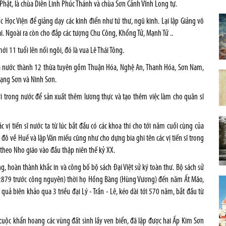
Phật, là chùa Diên Linh Phúc Thánh và chùa Sơn Cảnh Vĩnh Long tự.
 Học Viện để giảng dạy các kinh điển như tứ thư, ngũ kinh. Lại lập Giảng võ
i. Ngoài ra còn cho đắp các tượng Chu Công, Khổng Tử, Mạnh Tử ..
i 11 tuổi lên nối ngôi, đó là vua Lê Thái Tông.
hia nước thành 12 thừa tuyên gồm Thuận Hóa, Nghệ An, Thanh Hóa, Sơn Nam,
Lạng Sơn và Ninh Sơn.
i trong nước để sản xuất thêm lương thực và tạo thêm việc làm cho quân sĩ
 vị tiến sĩ nước ta từ lúc bắt đầu có các khoa thi cho tới năm cuối cùng của
ô về Huế và lập Văn miếu cũng như cho dựng bia ghi tên các vị tiến sĩ trong
ử theo Nho giáo vào đầu thập niên thế kỷ XX.
, hoàn thành khắc in và công bố bộ sách Đại Việt sử ký toàn thư. Bộ sách sử
 (2879 trước công nguyên) thời họ Hồng Bàng (Hùng Vương) đến năm Ất Mão,
uả biên khảo qua 3 triều đại Lý - Trần - Lê, kéo dài tới 570 năm, bắt đầu từ
uộc khẩn hoang các vùng đất sình lầy ven biển, đã lập được hai Ấp Kim Sơn