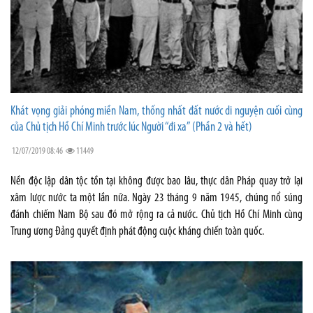
Khát vọng giải phóng miền Nam, thống nhất đất nước di nguyện cuối cùng
của Chủ tịch Hồ Chí Minh trước lúc Người “đi xa” (Phần 2 và hết)
12/07/2019 08:46
11449
Nền độc lập dân tộc tồn tại không được bao lâu, thực dân Pháp quay trở lại
xâm lược nước ta một lần nữa. Ngày 23 tháng 9 năm 1945, chúng nổ súng
đánh chiếm Nam Bộ sau đó mở rộng ra cả nước. Chủ tịch Hồ Chí Minh cùng
Trung ương Đảng quyết định phát động cuộc kháng chiến toàn quốc.