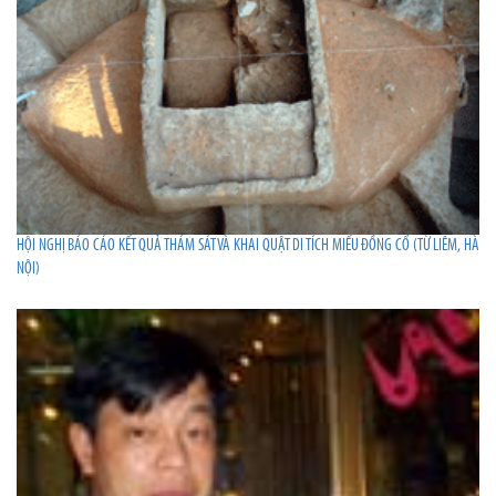
HỘI NGHỊ BÁO CÁO KẾT QUẢ THÁM SÁT VÀ KHAI QUẬT DI TÍCH MIẾU ĐỒNG CỔ (TỪ LIÊM, HÀ
NỘI)