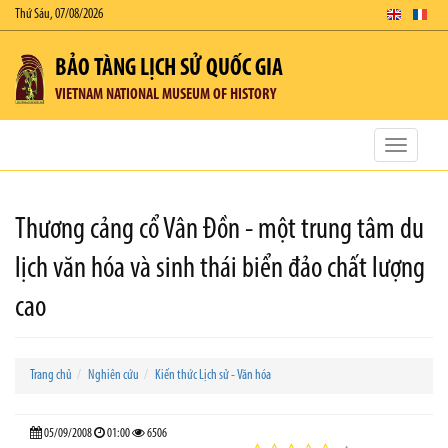
Thứ Sáu, 07/08/2026
BẢO TÀNG LỊCH SỬ QUỐC GIA
VIETNAM NATIONAL MUSEUM OF HISTORY
Toggle
navigatio
Thương cảng cổ Vân Đồn - một trung tâm du
lịch văn hóa và sinh thái biển đảo chất lượng
cao
Trang chủ
Nghiên cứu
Kiến thức Lịch sử - Văn hóa
05/09/2008
01:00
6506