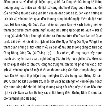
điểm, quan sát và đánh giá hiện trạng, vị trí của từng bến bãi trong hệ thống
thương cảng cổ, nhiều vấn đề lịch sử cũng như hoạt động buôn bán, trao đổi
của hệ thống thương cảng Vân Đồn xưa đã dần được hé lộ. Bên cạnh những di
tích lịch sử, văn hóa liên quan đến thương cảng thì những địa điểm du lịch sinh
thái, bãi tắm cũng đã được đoàn khảo sát quan tâm và vạch hướng nối kết
thành các tuyến tham quan, nghỉ dưỡng như rừng Quốc gia Ba Mùn – Bái Tử
Long (xã Minh Châu), khu nghỉ dưỡng và tắm mát trên đảo Quan Lạn (xã Quan
Lạn), bãi biển và các di tích lịch sử trên đảo Ngọc Vừng (xã Ngọc Vừng) hay
tham quan những di tích chùa miếu và bến đỗ tàu của thương cảng cổ trên đảo
Cống Đông, Cống Tây (xã Thắng Lợi)…. Tuy nhiên, để quy hoạch xây dựng
thành các tuyến tham quan, nghỉ dưỡng đó, cần tiếp tục nghiên cứu, khảo sát
và khai quật khảo cổ phục vụ công tác trùng tu, tôn tạo và phát huy các di tích
lịch sử, văn hóa gắn bó mật thiết với thương cảng Vân Đồn cũng đã được tính
toán lên kế hoạch thực hiện trong thời gian tới. Vào trung tuần tháng 12 năm
2007, toàn bộ kết quả điều tra, khảo sát và kế hoạch nghiên cứu để quy hoạch
xây dựng tổng thể cho hệ thống thương cảng nổi tiếng này sẽ được Bảo tàng
Lịch sử Việt Nam và Ban Quản lý các di tích trọng điểm Quảng Ninh tổ chức báo
cáo tại thành phố Hạ Long.