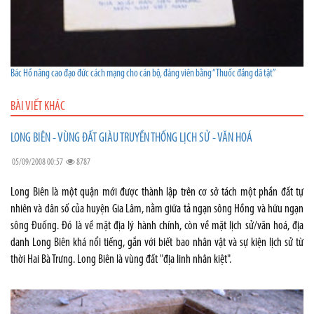
Bác Hồ nâng cao đạo đức cách mạng cho cán bộ, đảng viên bằng “Thuốc đắng dã tật”
BÀI VIẾT KHÁC
LONG BIÊN - VÙNG ĐẤT GIÀU TRUYỀN THỐNG LỊCH SỬ - VĂN HOÁ
05/09/2008 00:57
8787
Long Biên là một quận mới được thành lập trên cơ sở tách một phần đất tự
nhiên và dân số của huyện Gia Lâm, nằm giữa tả ngạn sông Hồng và hữu ngạn
sông Đuống. Đó là về mặt địa lý hành chính, còn về mặt lịch sử/văn hoá, địa
danh Long Biên khá nổi tiếng, gắn với biết bao nhân vật và sự kiện lịch sử từ
thời Hai Bà Trưng. Long Biên là vùng đất "địa linh nhân kiệt".