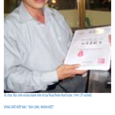
Tổ chức đúc tiền và lưu hành tiền tệ tại Thừa Thiên Huế trước 1945 (TT và hết)
VÙNG ĐẤT KIẾP BẠC "ĐỊA LINH, NHÂN KIỆT"