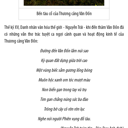
Bến tàu cổ của Thương cảng Vân Đồn
Thế kỷ XV, Danh nhân văn hóa thế giới - Nguyễn Trãi - khi đến thăm Vân Đồn đã
có những vần thơ trác tuyệt ca ngợi cảnh quan và hoạt động kinh tế của
Thương cảng Vân Đồn:
Đường đến Vân Đồn lắm núi sao
Kỳ quan đất dựng giữa trời cao
Một vùng biếc sẫm gương lồng bóng
Muôn hộc xanh om tóc mượt màu
Non biển gạn trong tay vũ trụ
Tim gan chẳng núng sức ba đào
Trông bờ cây cỏ rờn rờn lục
Nghe nói người Phiên vụng đỗ tàu.