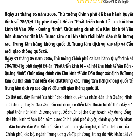
Điểm: 0/5 (0 đánh giá)
Ngày 31 tháng 05 năm 2006, Thủ tướng Chính phủ đã ban hành Quyết
định số 786/QĐ-TTg phê duyệt Đề án “Phát triển kinh tế - xã hội khu
kinh tế Vân Đồn - Quảng Ninh”. Chức năng chính của Khu kinh tế Vân
Đồn được xác định là: Trung tâm du lịch sinh thái biển đảo chất lượng
cao, Trung tâm hàng không quốc tế, Trung tâm dịch vụ cao cấp và đầu
mối giao thông quốc tế.
Ngày 31 tháng 05 năm 2006, Thủ tướng Chính phủ đã ban hành Quyết định số
786/QĐ-TTg phê duyệt Đề án “Phát triển kinh tế - xã hội khu kinh tế Vân Đồn -
Quảng Ninh”. Chức năng chính của Khu kinh tế Vân Đồn được xác định là: Trung
tâm du lịch sinh thái biển đảo chất lượng cao, Trung tâm hàng không quốc tế,
Trung tâm dịch vụ cao cấp và đầu mối giao thông quốc tế.
Có thể nói, đây là một “cú hích” cho chính quyền và nhân dân tỉnh Quảng Ninh
nói chung, huyện đảo Vân Đồn nói riêng có điều kiện thuận lợi để thúc đẩy sự
phát triển nền kinh tế trong vùng. Để chuẩn bị cho Quy hoạch xây dựng tổng
thể Khu kinh tế Vân Đồn sớm được Chính phủ phê duyệt, chính quyền và nhân
dân huyện đảo Vân Đồn rất cần có sự tham gia ủng hộ, chỉ đạo tích cực của
Chính phủ, các bộ, ngành Trung ương và địa phương, trong đó việc khảo sát và