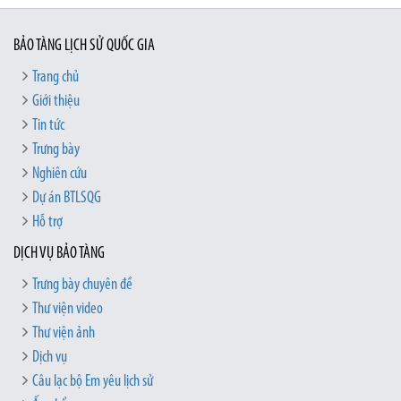
BẢO TÀNG LỊCH SỬ QUỐC GIA
Trang chủ
Giới thiệu
Tin tức
Trưng bày
Nghiên cứu
Dự án BTLSQG
Hỗ trợ
DỊCH VỤ BẢO TÀNG
Trưng bày chuyên đề
Thư viện video
Thư viện ảnh
Dịch vụ
Câu lạc bộ Em yêu lịch sử