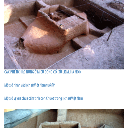
CÁC PHẾ TÍCH LÒ NUNG Ở MIẾU ĐỒNG CỔ (TỪ LIÊM, HÀ NỘI)
Một số nhân vật lịch sử Việt Nam tuổi Tý
Một số vị vua chúa cầm tinh con Chuột trong lịch sử Việt Nam