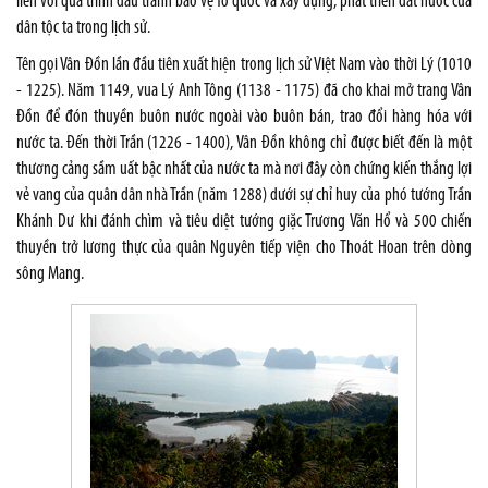
liền với quá trình đấu tranh bảo vệ Tổ quốc và xây dựng, phát triển đất nước của
dân tộc ta trong lịch sử.
Tên gọi Vân Đồn lần đầu tiên xuất hiện trong lịch sử Việt Nam vào thời Lý (1010
- 1225). Năm 1149, vua Lý Anh Tông (1138 - 1175) đã cho khai mở trang Vân
Đồn để đón thuyền buôn nước ngoài vào buôn bán, trao đổi hàng hóa với
nước ta. Đến thời Trần (1226 - 1400), Vân Đồn không chỉ được biết đến là một
thương cảng sầm uất bậc nhất của nước ta mà nơi đây còn chứng kiến thắng lợi
vẻ vang của quân dân nhà Trần (năm 1288) dưới sự chỉ huy của phó tướng Trần
Khánh Dư khi đánh chìm và tiêu diệt tướng giặc Trương Văn Hổ và 500 chiến
thuyền trở lương thực của quân Nguyên tiếp viện cho Thoát Hoan trên dòng
sông Mang.