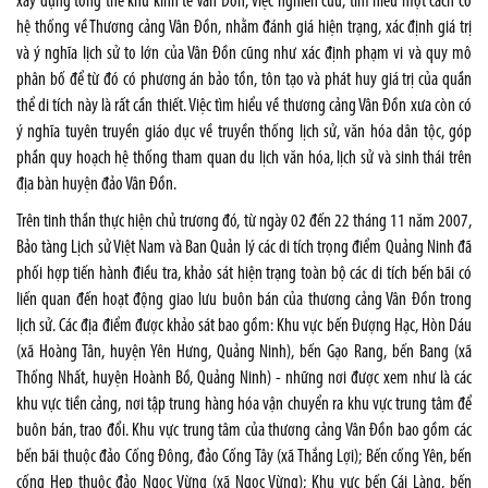
xây dựng tổng thể khu kinh tế Vân Đồn, việc nghiên cứu, tìm hiểu một cách có
hệ thống về Thương cảng Vân Đồn, nhằm đánh giá hiện trạng, xác định giá trị
và ý nghĩa lịch sử to lớn của Vân Đồn cũng như xác định phạm vi và quy mô
phân bố để từ đó có phương án bảo tồn, tôn tạo và phát huy giá trị của quần
thể di tích này là rất cần thiết. Việc tìm hiểu về thương cảng Vân Đồn xưa còn có
ý nghĩa tuyên truyền giáo dục về truyền thống lịch sử, văn hóa dân tộc, góp
phần quy hoạch hệ thống tham quan du lịch văn hóa, lịch sử và sinh thái trên
địa bàn huyện đảo Vân Đồn.
Trên tinh thần thực hiện chủ trương đó, từ ngày 02 đến 22 tháng 11 năm 2007,
Bảo tàng Lịch sử Việt Nam và Ban Quản lý các di tích trọng điểm Quảng Ninh đã
phối hợp tiến hành điều tra, khảo sát hiện trạng toàn bộ các di tích bến bãi có
liến quan đến hoạt động giao lưu buôn bán của thương cảng Vân Đồn trong
lịch sử. Các địa điểm được khảo sát bao gồm: Khu vực bến Đượng Hạc, Hòn Dáu
(xã Hoàng Tân, huyện Yên Hưng, Quảng Ninh), bến Gạo Rang, bến Bang (xã
Thống Nhất, huyện Hoành Bồ, Quảng Ninh) - những nơi được xem như là các
khu vực tiền cảng, nơi tập trung hàng hóa vận chuyển ra khu vực trung tâm để
buôn bán, trao đổi. Khu vực trung tâm của thương cảng Vân Đồn bao gồm các
bến bãi thuộc đảo Cống Đông, đảo Cống Tây (xã Thắng Lợi); Bến cống Yên, bến
cống Hẹp thuộc đảo Ngọc Vừng (xã Ngọc Vừng); Khu vực bến Cái Làng, bến