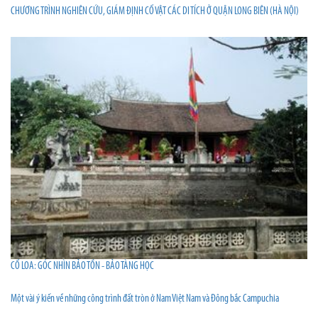
CHƯƠNG TRÌNH NGHIÊN CỨU, GIÁM ĐỊNH CỔ VẬT CÁC DI TÍCH Ở QUẬN LONG BIÊN (HÀ NỘI)
CỔ LOA: GÓC NHÌN BẢO TỒN - BẢO TÀNG HỌC
Một vài ý kiến về những công trình đất tròn ở Nam Việt Nam và Đông bắc Campuchia