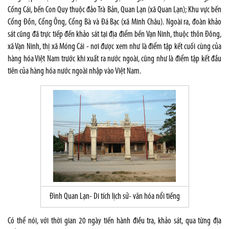
Cống Cái, bến Con Quy thuộc đảo Trà Bản, Quan Lạn (xã Quan Lạn); Khu vực bến
Cổng Đồn, Cổng Ông, Cổng Bà và Đá Bạc (xã Minh Châu). Ngoài ra, đoàn khảo
sát cũng đã trực tiếp đến khảo sát tại địa điểm bến Vạn Ninh, thuộc thôn Đông,
xã Vạn Ninh, thị xã Móng Cái - nơi được xem như là điểm tập kết cuối cùng của
hàng hóa Việt Nam trước khi xuất ra nước ngoài, cũng như là điểm tập kết đầu
tiên của hàng hóa nước ngoài nhập vào Việt Nam.
Đình Quan Lạn- Di tích lịch sử- văn hóa nổi tiếng
Có thể nói, với thời gian 20 ngày tiến hành điều tra, khảo sát, qua từng địa