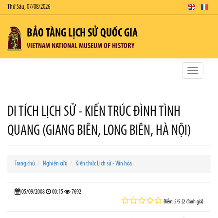
Thứ Sáu, 07/08/2026
BẢO TÀNG LỊCH SỬ QUỐC GIA
VIETNAM NATIONAL MUSEUM OF HISTORY
Toggle
navigatio
DI TÍCH LỊCH SỬ - KIẾN TRÚC ĐÌNH TÌNH
QUANG (GIANG BIÊN, LONG BIÊN, HÀ NỘI)
Trang chủ
Nghiên cứu
Kiến thức Lịch sử - Văn hóa
05/09/2008
00:15
7692
Điểm: 5/5 (2 đánh giá)