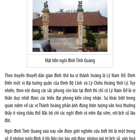
Mặt tiền ngôi đình Tình Quang
Theo truyền thuyết dân gian đình thờ ba vị thành hoàng là Lý Nam Đế; Đinh
Điền một vị đại tuớng quân của Đinh Bộ Lĩnh và Lý Chiêu Hoàng thời Lý. Tuy
nhiên, theo nội dung các sắc phong còn lưu tại đình thì chỉ có Lý Nam Đế là vị
thần duy nhất được các triều đại phong kiến công nhận. Sự khác biệt trong
quan niệm về các vị Thành hoàng phản ánh đúng hiện tượng văn hoá thường
thấy ở vùng châu thổ Bắc bộ chỉ các ngôi đình có niên đại sớm, với lịch sử lâu
đời.
Ngôi đình Tình Quang xưa nay vẫn được giới nghiên cứu biết tới là một trong
số ít những ngôi đình ở Hà Nội còn lưu giữ được những giá trị lịch sử, văn hoá