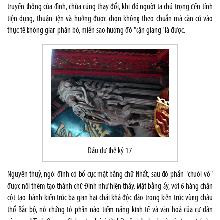
truyền thống của đình, chùa cũng thay đổi, khi đó người ta chú trọng đến tính
tiện dụng, thuận tiện và hướng được chọn không theo chuẩn mà căn cứ vào
thực tế không gian phân bố, miễn sao hướng đó "cận giang" là được.
Đầu dư thế kỷ 17
Nguyên thuỷ, ngôi đình có bố cục mặt bằng chữ Nhất, sau đó phần "chuôi vồ"
được nối thêm tạo thành chữ Đinh như hiện thấy. Mặt bằng ấy, với 6 hàng chân
cột tạo thành kiến trúc ba gian hai chái khá độc đáo trong kiến trúc vùng châu
thổ Bắc bộ, nó chứng tỏ phần nào tiềm năng kinh tế và văn hoá của cư dân