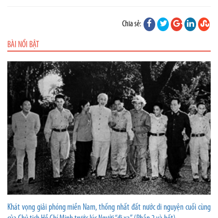
Chia sẻ:
BÀI NỔI BẬT
Khát vọng giải phóng miền Nam, thống nhất đất nước di nguyện cuối cùng