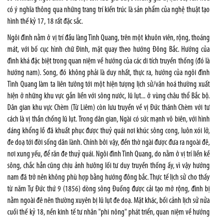
có ý nghĩa thông qua những trang trí kiến trúc là sản phẩm của nghệ thuật tạo
hình thế kỷ 17, 18 rất đặc sắc.
Ngôi đình nằm ở vị trí đầu làng Tình Quang, trên một khuôn viên, rộng, thoáng
mát, với bố cục hình chữ Đinh, mặt quay theo hướng Đông Bắc. Hướng của
đình khá đặc biệt trong quan niệm về hướng của các di tích truyền thống (đó là
hướng nam). Song, đó không phải là duy nhất, thực ra, hướng của ngôi đình
Tình Quang làm ta liên tưởng tới một hiện tượng lịch sử/văn hoá thường xuất
hiện ở những khu vực gắn liền với sông nước, lũ lụt... ở vùng châu thổ Bắc bộ.
Dân gian khu vực Chèm (Từ Liêm) còn lưu truyền về vị Đức thánh Chèm với tư
cách là vị thần chống lũ lụt. Trong dân gian, Ngài có sức mạnh vô biên, với hình
dáng khổng lồ đã khuất phục được thuỷ quái nơi khúc sông cong, luôn xói lở,
đe doạ tới đời sống dân lành. Chính bởi vậy, đền thờ ngài được đưa ra ngoài đê,
nơi xung yếu, để răn đe thuỷ quái. Ngôi đình Tình Quang, do nằm ở vị trí liền kề
sông, chắc hẳn cũng chịu ảnh hưởng lối tư duy truyền thống ấy, vì vậy hướng
nam đã trở nên không phù hợp bằng hướng đông bắc. Thực tế lịch sử cho thấy
từ năm Tự Đức thứ 9 (1856) dòng sông Đuống được cải tạo mở rộng, đình bị
nằm ngoài đê nên thường xuyên bị lũ lụt đe doạ. Mặt khác, bối cảnh lịch sử nửa
cuối thế kỷ 18, nền kinh tế tư nhân "phi nông" phát triển, quan niệm về hướng