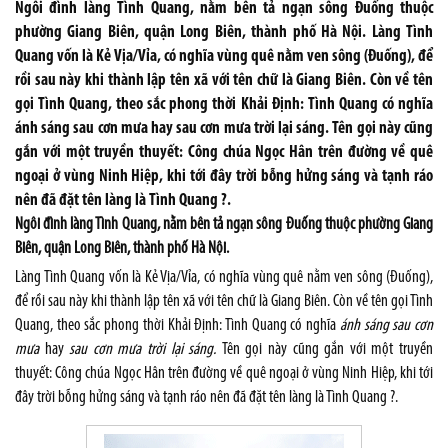
Ngôi đình làng Tình Quang, nằm bên tả ngạn sông Đuống thuộc
phường Giang Biên, quận Long Biên, thành phố Hà Nội. Làng Tình
Quang vốn là Kẻ Vịa/Vỉa, có nghĩa vùng quê nằm ven sông (Đuống), để
rồi sau này khi thành lập tên xã với tên chữ là Giang Biên. Còn về tên
gọi Tình Quang, theo sắc phong thời Khải Định: Tình Quang có nghĩa
ánh sáng sau cơn mưa hay sau cơn mưa trời lại sáng. Tên gọi này cũng
gắn với một truyền thuyết: Công chúa Ngọc Hân trên đường về quê
ngoại ở vùng Ninh Hiệp, khi tới đây trời bỗng hửng sáng và tạnh ráo
nên đã đặt tên làng là Tình Quang ?.
Ngôi đình làng Tình Quang, nằm bên tả ngạn sông Đuống thuộc phường Giang
Biên, quận Long Biên, thành phố Hà Nội.
Làng Tình Quang vốn là Kẻ Vịa/Vỉa, có nghĩa vùng quê nằm ven sông (Đuống),
để rồi sau này khi thành lập tên xã với tên chữ là Giang Biên. Còn về tên gọi Tình
Quang, theo sắc phong thời Khải Định: Tình Quang có nghĩa
ánh sáng sau cơn
mưa
hay
sau cơn mưa trời lại sáng.
Tên gọi này cũng gắn với một truyền
thuyết: Công chúa Ngọc Hân trên đường về quê ngoại ở vùng Ninh Hiệp, khi tới
đây trời bỗng hửng sáng và tạnh ráo nên đã đặt tên làng là Tình Quang ?.