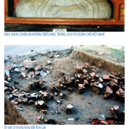
MẠC ĐĂNG DUNG VÀ VƯƠNG TRIỀU MẠC TRONG LỊCH SỬ QUÂN CHỦ VIỆT NAM
Di vật cổ trong lòng đất Kim Lan