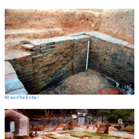
Mộ vua Lê Thái Tổ ở đâu ?