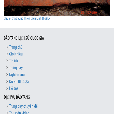
Chùa - tháp Sùng Thiện Diên Linh thời Lý
BẢO TÀNG LỊCH SỬ QUỐC GIA
Trang chủ
Giới thiệu
Tin tức
Trưng bày
Nghiên cứu
Dự án BTLSQG
Hỗ trợ
DỊCH VỤ BẢO TÀNG
Trưng bày chuyên đề
Thư viện video