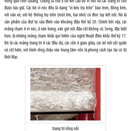
vùng quê Tình Quang. Chúng ta chú ý tới kết cấu bộ vì nóc và các trang trí còn
được lưu giữ. Các bộ vì nóc đều là dạng "vì kèo trụ trốn" bào trơn, đóng bén,
với ván xẻ, với hệ thống trụ trốn (một lớn, hai nhỏ) có đòn tay kết nối. Nó là
sản phẩm của đợt tu sửa đình vào khoảng đầu thế kỷ 20. Chính bởi vậy, các
mảng chạm ở vì nóc, ở ván bưng, ván gió nối đầu cột không có. Song, đặc biệt
hơn, là những mảng chạm khắc quí hiếm của nghệ thuật điêu khắc thế kỷ 17.
Đó là các mảng trang trí ở các đầu dư, các cốn ở gian giữa, các kẻ nối cột quân
và cột hiên, với hình rồng chầu vào trung tâm vốn là phong cách tạo tác có từ
thời Mạc.
trang trí rồng nổi