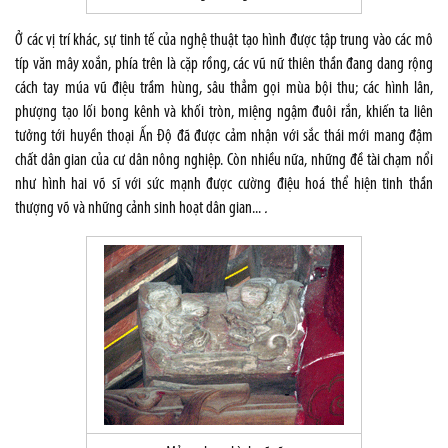
Ở các vị trí khác, sự tinh tế của nghệ thuật tạo hình được tập trung vào các mô
típ văn mây xoắn, phía trên là cặp rồng, các vũ nữ thiên thần đang dang rộng
cách tay múa vũ điệu trầm hùng, sâu thẳm gọi mùa bội thu; các hình lân,
phượng tạo lối bong kênh và khối tròn, miệng ngậm đuôi rắn, khiến ta liên
tưởng tới huyền thoại Ấn Độ đã được cảm nhận với sắc thái mới mang đậm
chất dân gian của cư dân nông nghiệp. Còn nhiều nữa, những đề tài chạm nổi
như hình hai võ sĩ với sức mạnh được cường điệu hoá thể hiện tinh thần
thượng võ và những cảnh sinh hoạt dân gian...
.