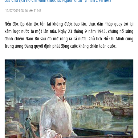
của Chủ tịch Hồ Chí Minh trước lúc Người “đi xa” (Phần 2 và hết)
12/07/2019 08:46
11447
Nền độc lập dân tộc tồn tại không được bao lâu, thực dân Pháp quay trở lại
xâm lược nước ta một lần nữa. Ngày 23 tháng 9 năm 1945, chúng nổ súng
đánh chiếm Nam Bộ sau đó mở rộng ra cả nước. Chủ tịch Hồ Chí Minh cùng
Trung ương Đảng quyết định phát động cuộc kháng chiến toàn quốc.