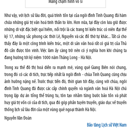
Mảng chạm hình võ sĩ
Như vậy, với lịch sử lâu đời, quá trình tồn tại của ngôi đình Tình Quang đã hàm
chứa những giá trị văn hoá tinh thần to lớn. Hơn nữa, tại đây còn lưu giữ được
những di vật đặc biệt quí hiếm, nổi trội là các trang trí kiến trúc có niên đại thế
kỷ 17, những sắc phong các thời Lê, Nguyễn và các đồ thờ tự khác... Tất cả cho
thấy đây là một công trình kiến trúc, một di sản văn hoá rất có giá trị của Thủ
đô cần được tôn vinh. Việc làm ấy càng trở nên có ý nghĩa hơn khi chúng ta
đang hướng tới kỷ niệm 1000 năm Thăng Long - Hà Nội.
Trong xu thế đô thị hoá diễn ra mạnh mẽ, vùng quê Giang Biên nói chung,
trong đó có các di tích, trực tiếp nhất là ngôi đình - chùa Tình Quang cũng chịu
ảnh hưởng nặng nề. Trước thực tiễn đó, thời gian tới đây, cùng với chùa, ngôi
đình Tình Quang đã được các cấp chính quyền và ngành văn hoá Hà Nội chú
trọng lập dự án tổng thể trùng tu, tôn tạo nhằm từng bước bảo tồn và phát
huy giá trị vốn có của di tích, qua đó góp phần tuyên truyền, giáo dục về truyền
thống lịch sử lâu đời của một vùng quê ngoại thành Hà Nội.
Nguyễn Văn Đoàn
Bảo tàng Lịch sử Việt Nam