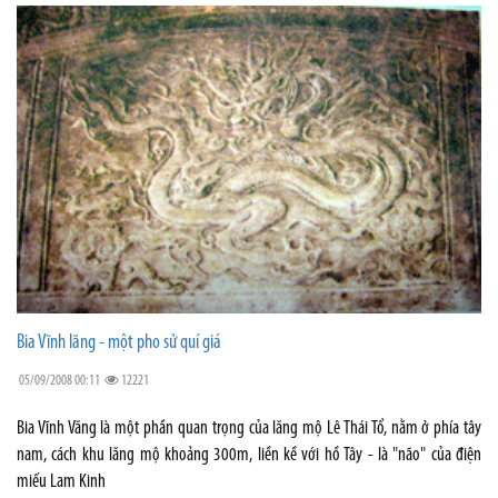
Bia Vĩnh lăng - một pho sử quí giá
05/09/2008 00:11
12221
Bia Vĩnh Văng là một phần quan trọng của lăng mộ Lê Thái Tổ, nằm ở phía tây
nam, cách khu lăng mộ khoảng 300m, liền kề với hồ Tây - là "não" của điện
miếu Lam Kinh