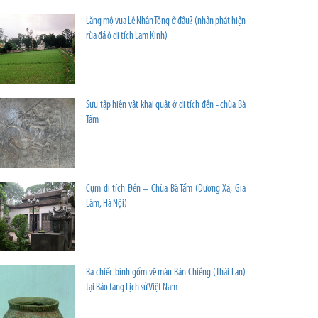
Lăng mộ vua Lê Nhân Tông ở đâu? (nhân phát hiện
rùa đá ở di tích Lam Kinh)
Sưu tập hiện vật khai quật ở di tích đền - chùa Bà
Tấm
Cụm di tích Đền – Chùa Bà Tấm (Dương Xá, Gia
Lâm, Hà Nội)
Ba chiếc bình gốm vẽ màu Bản Chiềng (Thái Lan)
tại Bảo tàng Lịch sử Việt Nam