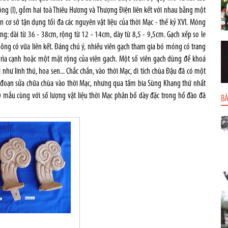
ng (I), gồm hai toà Thiêu Hương và Thượng Điện liên kết với nhau bằng một
n cơ sở tận dụng tối đa các nguyên vật liệu của thời Mạc - thế kỷ XVI. Móng
g: dài từ 36 - 38cm, rộng từ 12 - 14cm, dày từ 8,5 - 9,5cm. Gạch xếp so le
ông có vữa liên kết. Đáng chú ý, nhiều viên gạch tham gia bó móng có trang
 ở rìa cạnh hoặc một mặt rộng của viên gạch. Một số viên gạch dùng để khoá
i như linh thú, hoa sen... Chắc chắn, vào thời Mạc, di tích chùa Đậu đã có một
iai đoạn sửa chữa chùa vào thời Mạc, nhưng qua tấm bia Sùng Khang thứ nhất
 mẫu cùng với số lượng vật liệu thời Mạc phân bố dày đặc trong hố đào đã
BÀ