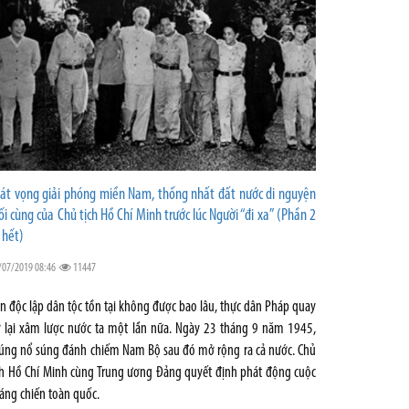
át vọng giải phóng miền Nam, thống nhất đất nước di nguyện
ối cùng của Chủ tịch Hồ Chí Minh trước lúc Người “đi xa” (Phần 2
 hết)
/07/2019 08:46
11447
n độc lập dân tộc tồn tại không được bao lâu, thực dân Pháp quay
ở lại xâm lược nước ta một lần nữa. Ngày 23 tháng 9 năm 1945,
úng nổ súng đánh chiếm Nam Bộ sau đó mở rộng ra cả nước. Chủ
ch Hồ Chí Minh cùng Trung ương Đảng quyết định phát động cuộc
áng chiến toàn quốc.