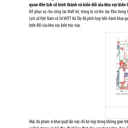
quan đến lịch sử hình thành và biến đổi của khu vực kiến t
Để phục vụ cho công tác thiết kế, trùng tu và tôn tạo Khu trung
Lịch sử Việt Nam và Sở VHTT Hà Tây đã phối hợp tiến hành khai qu
biến đổi của khu vực kiến trúc này.
Mặc dù phạm vi khai quật lần này chỉ bó hẹp trong không gian t