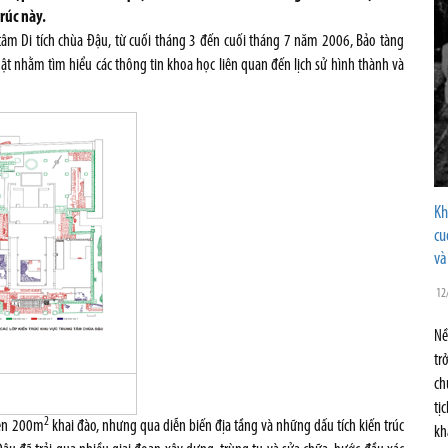
rúc này.
 tâm Di tích chùa Đậu, từ cuối tháng 3 đến cuối tháng 7 năm 2006, Bảo tàng
ật nhằm tìm hiểu các thông tin khoa học liên quan đến lịch sử hình thành và
Kh
cu
và
12
Nề
tr
ch
tị
2
rên 200m
khai đào, nhưng qua diễn biến địa tầng và những dấu tích kiến trúc
kh