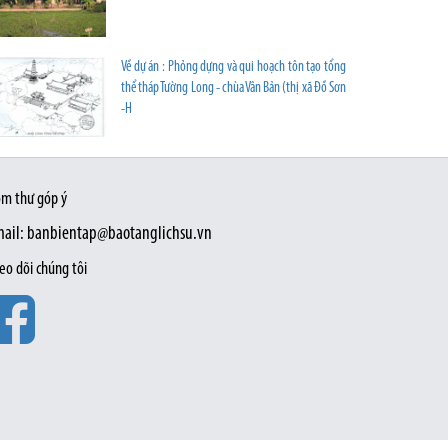
Về dự án : Phỏng dựng và qui hoạch tôn tạo tổng
thể tháp Tường Long - chùa Vân Bản (thị xã Đồ Sơn
-H
m thư góp ý
ail: banbientap@baotanglichsu.vn
eo dõi chúng tôi