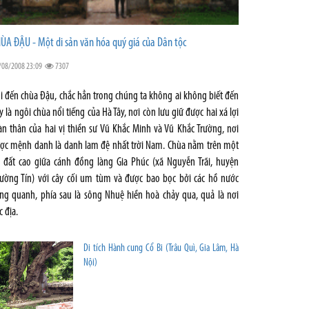
ÙA ĐẬU - Một di sản văn hóa quý giá của Dân tộc
/08/2008 23:09
7307
i đến chùa Đậu, chắc hẳn trong chúng ta không ai không biết đến
y là ngôi chùa nổi tiếng của Hà Tây, nơi còn lưu giữ được hai xá lợi
àn thân của hai vị thiền sư Vũ Khắc Minh và Vũ Khắc Trường, nơi
ợc mệnh danh là danh lam đệ nhất trời Nam. Chùa nằm trên một
 đất cao giữa cánh đồng làng Gia Phúc (xã Nguyễn Trãi, huyện
ường Tín) với cây cối um tùm và được bao bọc bởi các hồ nước
ng quanh, phía sau là sông Nhuệ hiền hoà chảy qua, quả là nơi
c địa.
Di tích Hành cung Cổ Bi (Trâu Quì, Gia Lâm, Hà
Nội)