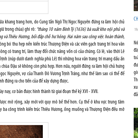
CH
 chữa khang trang hơn, do Cung tần Ngô Thị Ngọc Nguyên đứng ra làm hội chủ
iữ trong chùa) ghi rõ:
“tháng 10 năm Bính Tý (1636) bà xuất kho nội phủ và
19
ng và Thiêu Hương, bồi đắp chỗ hư hỏng
.
Hai năm sau công việc hoàn thành,
Nó
óng bó thu hẹp nền kiến trúc Thượng Điện và các viên gạch trang trí hoa văn
đâ
ông có trang trí, làm thay đổi chức năng vốn có của chúng. Có lẽ, vào thời Lê
to
 Trịnh (núp dưới danh nghĩa phù Lê) thì những hoa văn trang trí mang dấu ấn
đư
tích chùa Đậu sẽ không còn phù hợp. Hơn nữa, người đứng ra làm hội chủ hưng
gò
 Ngọc Nguyên, vợ của Thanh Đô Vương Trịnh Tráng, như thế làm sao có thể để
Th
ình đứng ra cho tiền của để xây dựng được.
xu
 nay, cơ bản được hình thành từ giai đoạn thế kỷ XVI - XVII.
đắ
c được mở rộng, xây mới với quy mô bề thế hơn. Cụ thể ở khu vực trung tâm
thấy ba công trình kiến trúc Thiêu Hương, ống muống và Thượng Điện đều mở