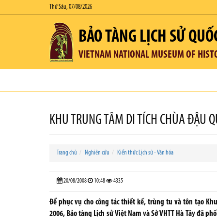
Thứ Sáu, 07/08/2026
BẢO TÀNG LỊCH SỬ QUỐ
VIETNAM NATIONAL MUSEUM OF HIST
KHU TRUNG TÂM DI TÍCH CHÙA ĐẬU Q
Trang chủ
Nghiên cứu
Kiến thức Lịch sử - Văn hóa
20/08/2008
10:48
4335
Để phục vụ cho công tác thiết kế, trùng tu và tôn tạo Kh
2006, Bảo tàng Lịch sử Việt Nam và Sở VHTT Hà Tây đã phố