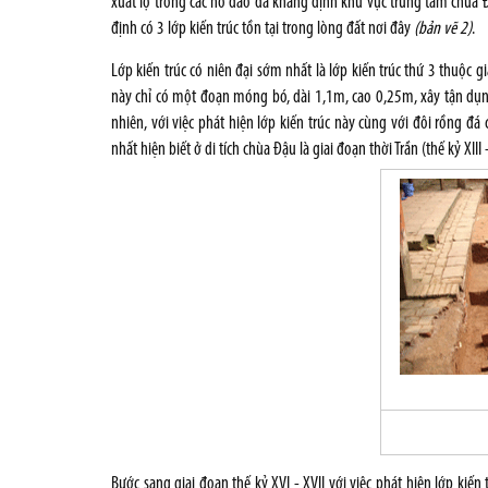
xuất lộ trong các hố đào đã khẳng định khu vực trung tâm chùa Đ
định có 3 lớp kiến trúc tồn tại trong lòng đất nơi đây
(bản vẽ 2)
.
Lớp kiến trúc có niên đại sớm nhất là lớp kiến trúc thứ 3 thuộc giai
này chỉ có một đoạn móng bó, dài 1,1m, cao 0,25m, xây tận dụng
nhiên, với việc phát hiện lớp kiến trúc này cùng với đôi rồng đ
nhất hiện biết ở di tích chùa Đậu là giai đoạn thời Trần (thế kỷ XIII -
Bước sang giai đoạn thế kỷ XVI - XVII với việc phát hiện lớp kiế