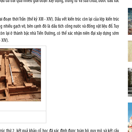
ậu đã trải qua nhiều giai đoạn xây dựng, trùng tu và sửa chữa, bước đầu xác
 đoạn thời Trần (thế kỷ XIII - XIV). Dấu vết kiến trúc còn lại của lớp kiến trúc
 nhiều gạch vỡ, bên cạnh đó là dấu tích cống nước và đống vật liệu đổ. Tuy
á còn lại ở thành bậc nhà Tiền Đường, có thể xác nhận niên đại xây dựng sớm
 XIV).
n trúc thứ 2, kết quả khảo cổ học đã xác định được toàn bộ quy mô và kết cấu