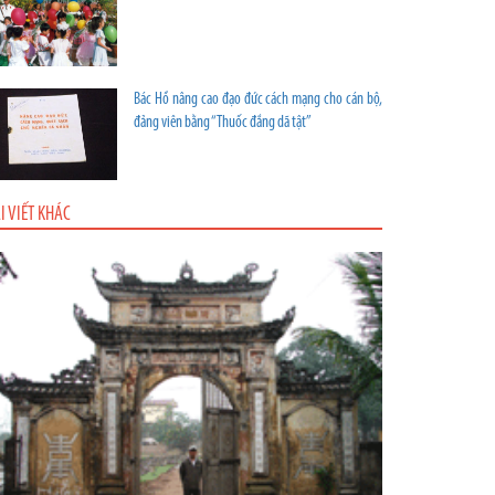
Bác Hồ nâng cao đạo đức cách mạng cho cán bộ,
đảng viên bằng “Thuốc đắng dã tật”
I VIẾT KHÁC