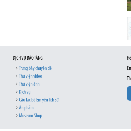
DỊCH VỤ BẢO TÀNG
Hò
Trưng bày chuyên đề
Em
Thư viện video
Th
Thư viện ảnh
Dịch vụ
Câu lạc bộ Em yêu lịch sử
Ấn phẩm
Museum Shop