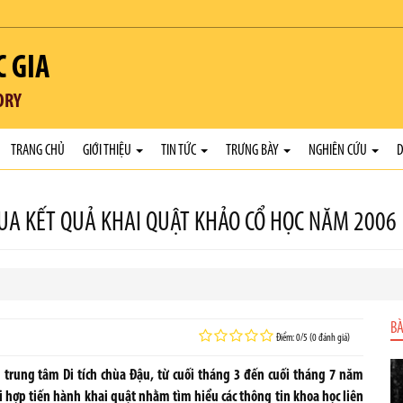
C GIA
ORY
TRANG CHỦ
GIỚI THIỆU
TIN TỨC
TRƯNG BÀY
NGHIÊN CỨU
D
UA KẾT QUẢ KHAI QUẬT KHẢO CỔ HỌC NĂM 2006
BÀ
Điểm: 0/5 (0 đánh giá)
u trung tâm Di tích chùa Đậu, từ cuối tháng 3 đến cuối tháng 7 năm
i hợp tiến hành khai quật nhằm tìm hiểu các thông tin khoa học liên