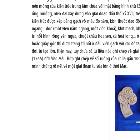
nền móng của kiến trúc trung tâm chùa với mặt bằng hình chữ Cô
ống muống, niên đại xây dựng vào giai đoạn đầu thế kỷ XVII, trê
kiến trúc được xếp bằng gạch vồ màu đỏ sẫm, kích thước dao độn
ngang - dọc (một viên nằm ngang, một viên khoá), khít mạch, kh
trí nổi hình rồng yên ngựa, chuột chầu hoa sen, cá hoá long...
hoặc quày góc thì được trang trí nổi ở đầu viên gạch với các đề tà
đợt tu tạo lớn. Hiện nay, tuy chưa có tư liệu nào ghi chép về g
(1566) đời Mạc Mậu Hợp ghi chép về số ruộng của chùa gần 100
minh chứng rõ nét về một giai đoạn tu sửa lớn ở thời Mạc.