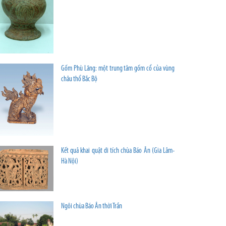
Gốm Phù Lãng: một trung tâm gốm cổ của vùng
châu thổ Bắc Bộ
Kết quả khai quật di tích chùa Báo Ân (Gia Lâm-
Hà Nội)
Ngôi chùa Báo Ân thời Trần