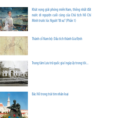
Khát vọng giải phóng miền Nam, thống nhất đất
nước di nguyện cuối cùng của Chủ tịch Hồ Chí
Minh trước lúc Người “đi xa” (Phần 1)
Thành cổ Nam bộ: Dấu tích thành Gia Định
Trung tâm Lưu trữ quốc gia I ngày ấy trong tôi...
Bác Hồ trong trái tim nhân loại