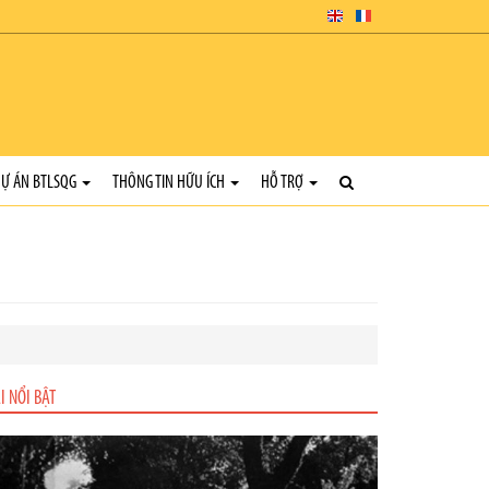
Ự ÁN BTLSQG
THÔNG TIN HỮU ÍCH
HỖ TRỢ
I NỔI BẬT