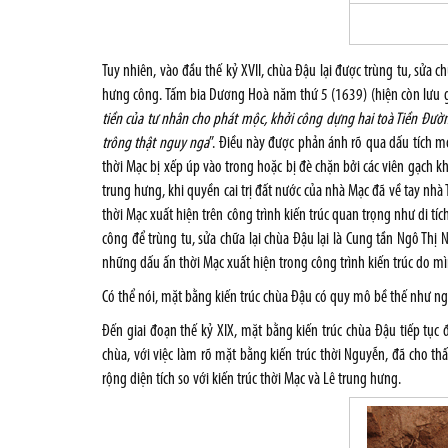
Tuy nhiên, vào đầu thế kỷ XVII, chùa Đậu lại được trùng tu, sửa
hưng công. Tấm bia Dương Hoà năm thứ 5 (1639) (hiện còn lưu g
tiền của tư nhân cho phát mộc, khởi công dựng hai toà Tiền Đườ
trông thật nguy nga
”. Điều này được phản ánh rõ qua dấu tích m
thời Mạc bị xếp úp vào trong hoặc bị đè chặn bởi các viên gạch kh
trung hưng, khi quyền cai trị đất nước của nhà Mạc đã về tay nhà
thời Mạc xuất hiện trên công trình kiến trúc quan trọng như di 
công để trùng tu, sửa chữa lại chùa Đậu lại là Cung tần Ngô Thị
những dấu ấn thời Mạc xuất hiện trong công trình kiến trúc do m
Có thể nói, mặt bằng kiến trúc chùa Đậu có quy mô bề thế như ngày
Đến giai đoạn thế kỷ XIX, mặt bằng kiến trúc chùa Đậu tiếp tụ
chùa, với việc làm rõ mặt bằng kiến trúc thời Nguyễn, đã cho 
rộng diện tích so với kiến trúc thời Mạc và Lê trung hưng.