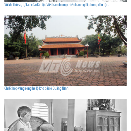
Vũ khí thô sơ, tự tạo của dân tộc Việt Nam trong chiến tranh giải phóng dân tộc.
Chiếc hộp vàng ròng hé lộ kho báu ở Quảng Ninh