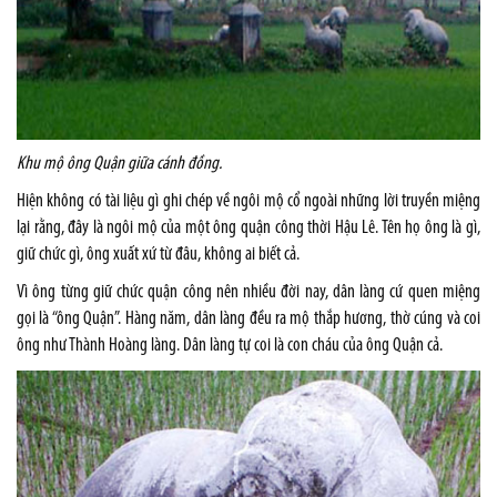
Khu mộ ông Quận giữa cánh đồng.
Hiện không có tài liệu gì ghi chép về ngôi mộ cổ ngoài những lời truyền miệng
lại rằng, đây là ngôi mộ của một ông quận công thời Hậu Lê. Tên họ ông là gì,
giữ chức gì, ông xuất xứ từ đâu, không ai biết cả.
Vì ông từng giữ chức quận công nên nhiều đời nay, dân làng cứ quen miệng
gọi là “ông Quận”. Hàng năm, dân làng đều ra mộ thắp hương, thờ cúng và coi
ông như Thành Hoàng làng. Dân làng tự coi là con cháu của ông Quận cả.