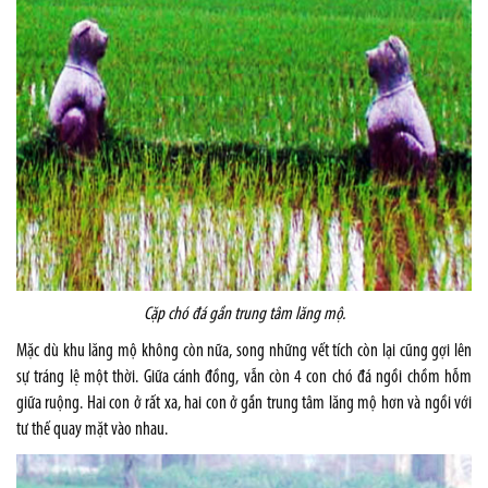
Cặp chó đá gần trung tâm lăng mộ.
Mặc dù khu lăng mộ không còn nữa, song những vết tích còn lại cũng gợi lên
sự tráng lệ một thời. Giữa cánh đồng, vẫn còn 4 con chó đá ngồi chồm hỗm
giữa ruộng. Hai con ở rất xa, hai con ở gần trung tâm lăng mộ hơn và ngồi với
tư thế quay mặt vào nhau.