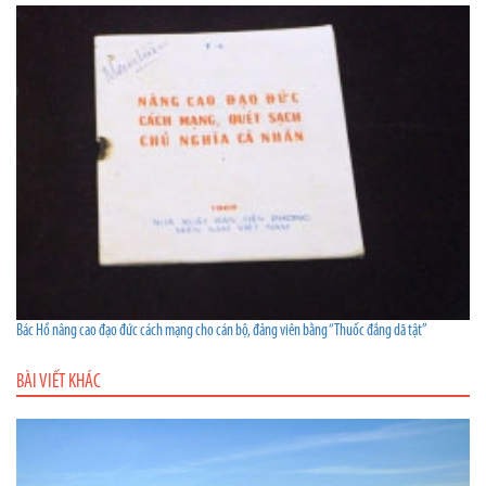
Bác Hồ nâng cao đạo đức cách mạng cho cán bộ, đảng viên bằng “Thuốc đắng dã tật”
BÀI VIẾT KHÁC