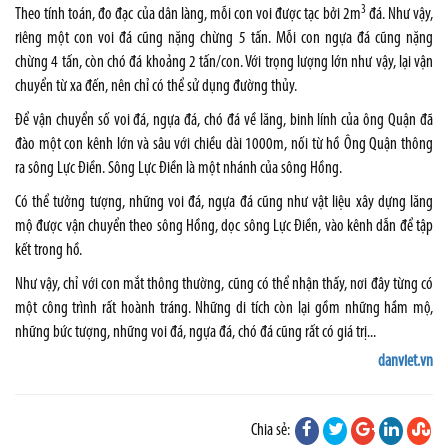
3
Theo tính toán, đo đạc của dân làng, mỗi con voi được tạc bởi 2m
đá. Như vậy,
riêng một con voi đá cũng nặng chừng 5 tấn. Mỗi con ngựa đá cũng nặng
chừng 4 tấn, còn chó đá khoảng 2 tấn/con. Với trọng lượng lớn như vậy, lại vận
chuyển từ xa đến, nên chỉ có thể sử dụng đường thủy.
Để vận chuyển số voi đá, ngựa đá, chó đá về lăng, binh lính của ông Quận đã
đào một con kênh lớn và sâu với chiều dài 1000m, nối từ hồ Ông Quận thông
ra sông Lực Điền. Sông Lực Điền là một nhánh của sông Hồng.
Có thể tưởng tượng, những voi đá, ngựa đá cũng như vật liệu xây dựng lăng
mộ được vận chuyển theo sông Hồng, dọc sông Lực Điền, vào kênh dẫn để tập
kết trong hồ.
Như vậy, chỉ với con mắt thông thường, cũng có thể nhận thấy, nơi đây từng có
một công trình rất hoành tráng. Những di tích còn lại gồm những hầm mộ,
những bức tượng, những voi đá, ngựa đá, chó đá cũng rất có giá trị...
danviet.vn
Chia sẻ: