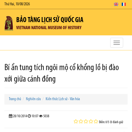
Thứ Hai, 10/08/2026
BẢO TÀNG LỊCH SỬ QUỐC GIA
VIETNAM NATIONAL MUSEUM OF HISTORY
Toggle
navigatio
Bí ẩn tung tích ngôi mộ cổ khổng lồ bị đào
xới giữa cánh đồng
Trang chủ
Nghiên cứu
Kiến thức Lịch sử - Văn hóa
28/10/2014
10:07
5038
Điểm: 0/5 (0 đánh giá)