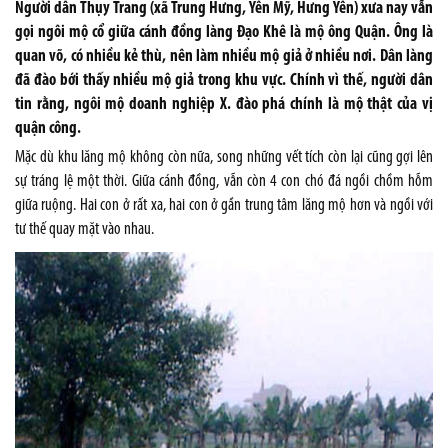
Người dân Thụy Trang (xã Trung Hưng, Yên Mỹ, Hưng Yên) xưa nay vẫn
gọi ngôi mộ cổ giữa cánh đồng làng Đạo Khê là mộ ông Quận. Ông là
quan võ, có nhiều kẻ thù, nên làm nhiều mộ giả ở nhiều nơi. Dân làng
đã đào bới thấy nhiều mộ giả trong khu vực. Chính vì thế, người dân
tin rằng, ngôi mộ doanh nghiệp X. đào phá chính là mộ thật của vị
quận công.
Mặc dù khu lăng mộ không còn nữa, song những vết tích còn lại cũng gợi lên
sự tráng lệ một thời. Giữa cánh đồng, vẫn còn 4 con chó đá ngồi chồm hỗm
giữa ruộng. Hai con ở rất xa, hai con ở gần trung tâm lăng mộ hơn và ngồi với
tư thế quay mặt vào nhau.