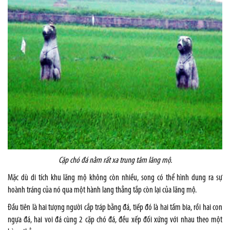
Cặp chó đá nằm rất xa trung tâm lăng mộ.
Mặc dù di tích khu lăng mộ không còn nhiều, song có thể hình dung ra sự
hoành tráng của nó qua một hành lang thẳng tắp còn lại của lăng mộ.
Đầu tiên là hai tượng người cắp tráp bằng đá, tiếp đó là hai tấm bia, rồi hai con
ngựa đá, hai voi đá cùng 2 cặp chó đá, đều xếp đối xứng với nhau theo một