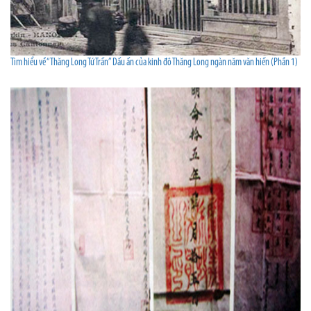
Tìm hiểu về “Thăng Long Tứ Trấn” Dấu ấn của kinh đô Thăng Long ngàn năm văn hiến (Phần 1)