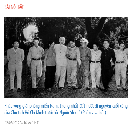
BÀI NỔI BẬT
Khát vọng giải phóng miền Nam, thống nhất đất nước di nguyện cuối cùng
của Chủ tịch Hồ Chí Minh trước lúc Người “đi xa” (Phần 2 và hết)
12/07/2019 08:46
11461