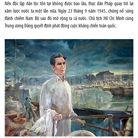
Nền độc lập dân tộc tồn tại không được bao lâu, thực dân Pháp quay trở lại
xâm lược nước ta một lần nữa. Ngày 23 tháng 9 năm 1945, chúng nổ súng
đánh chiếm Nam Bộ sau đó mở rộng ra cả nước. Chủ tịch Hồ Chí Minh cùng
Trung ương Đảng quyết định phát động cuộc kháng chiến toàn quốc.