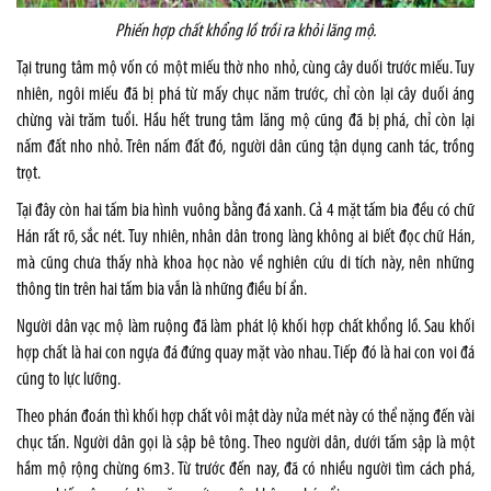
Phiến hợp chất khổng lồ trồi ra khỏi lăng mộ.
Tại trung tâm mộ vốn có một miếu thờ nho nhỏ, cùng cây duối trước miếu. Tuy
nhiên, ngôi miếu đã bị phá từ mấy chục năm trước, chỉ còn lại cây duối áng
chừng vài trăm tuổi. Hầu hết trung tâm lăng mộ cũng đã bị phá, chỉ còn lại
nấm đất nho nhỏ. Trên nấm đất đó, người dân cũng tận dụng canh tác, trồng
trọt.
Tại đây còn hai tấm bia hình vuông bằng đá xanh. Cả 4 mặt tấm bia đều có chữ
Hán rất rõ, sắc nét. Tuy nhiên, nhân dân trong làng không ai biết đọc chữ Hán,
mà cũng chưa thấy nhà khoa học nào về nghiên cứu di tích này, nên những
thông tin trên hai tấm bia vẫn là những điều bí ẩn.
Người dân vạc mộ làm ruộng đã làm phát lộ khối hợp chất khổng lồ. Sau khối
hợp chất là hai con ngựa đá đứng quay mặt vào nhau. Tiếp đó là hai con voi đá
cũng to lực lưỡng.
Theo phán đoán thì khối hợp chất vôi mật dày nửa mét này có thể nặng đến vài
chục tấn. Người dân gọi là sập bê tông. Theo người dân, dưới tấm sập là một
hầm mộ rộng chừng 6m3. Từ trước đến nay, đã có nhiều người tìm cách phá,