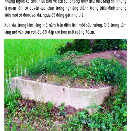
Những người có chút hiểu biết về lịch sử, phong thủy đều biết rằng chỉ những
vị quan lớn, có quyền cao, chức trọng nghiêng thành trong triều đình phong
kiến mới có được voi đá, ngựa đá đứng gác như thế.
Xưa kia, trung tâm lăng mộ nằm trên diện tích một sào ruộng. Chỗ trung tâm
lăng mộ vẫn còn với lớp đất đắp cao hơn mặt ruộng 70cm.