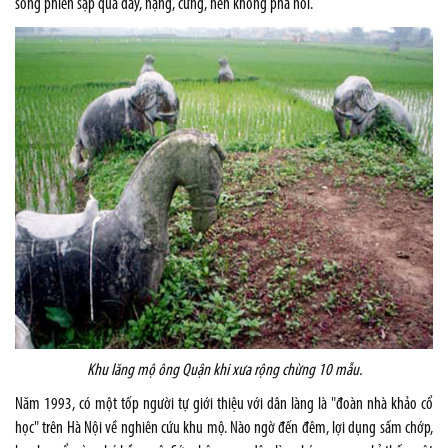
song phiến sập quá dày, nặng, cứng, nên không phá nổi.
Khu lăng mộ ông Quận khi xưa rộng chừng 10 mẫu.
Năm 1993, có một tốp người tự giới thiệu với dân làng là "đoàn nhà khảo cổ
học" trên Hà Nội về nghiên cứu khu mộ. Nào ngờ đến đêm, lợi dụng sấm chớp,