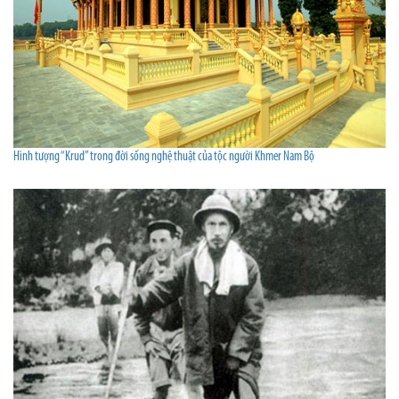
Hình tượng “Krud” trong đời sống nghệ thuật của tộc người Khmer Nam Bộ