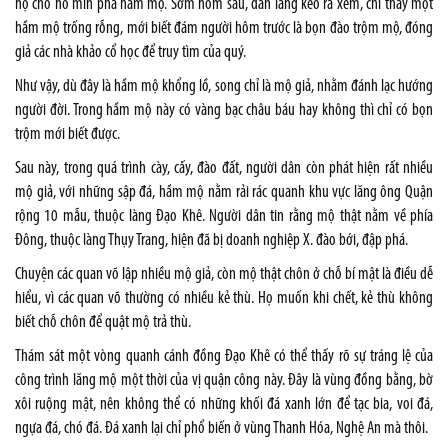
họ cho nổ mìn phá hầm mộ. Sớm hôm sau, dân làng kéo ra xem, chỉ thấy một
hầm mộ trống rỗng, mới biết đám người hôm trước là bọn đào trộm mộ, đóng
giả các nhà khảo cổ học để truy tìm của quý.
Như vậy, dù đây là hầm mộ khổng lồ, song chỉ là mộ giả, nhằm đánh lạc hướng
người đời. Trong hầm mộ này có vàng bạc châu báu hay không thì chỉ có bọn
trộm mới biết được.
Sau này, trong quá trình cày, cấy, đào đất, người dân còn phát hiện rất nhiều
mộ giả, với những sập đá, hầm mộ nằm rải rác quanh khu vực lăng ông Quận
rộng 10 mẫu, thuộc làng Đạo Khê. Người dân tin rằng mộ thật nằm về phía
Đông, thuộc làng Thụy Trang, hiện đã bị doanh nghiệp X. đào bới, đập phá.
Chuyện các quan võ lập nhiều mộ giả, còn mộ thật chôn ở chỗ bí mật là điều dễ
hiểu, vì các quan võ thường có nhiều kẻ thù. Họ muốn khi chết, kẻ thù không
biết chỗ chôn để quật mộ trả thù.
Thám sát một vòng quanh cánh đồng Đạo Khê có thể thấy rõ sự tráng lệ của
công trình lăng mộ một thời của vị quận công này. Đây là vùng đồng bằng, bờ
xôi ruộng mật, nên không thể có những khối đá xanh lớn để tạc bia, voi đá,
ngựa đá, chó đá. Đá xanh lại chỉ phổ biến ở vùng Thanh Hóa, Nghệ An mà thôi.