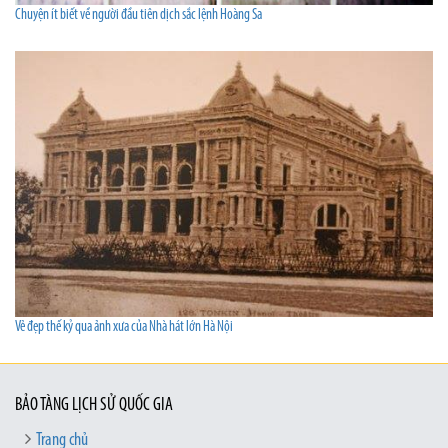
Chuyện ít biết về người đầu tiên dịch sắc lệnh Hoàng Sa
Vẻ đẹp thế kỷ qua ảnh xưa của Nhà hát lớn Hà Nội
BẢO TÀNG LỊCH SỬ QUỐC GIA
Trang chủ