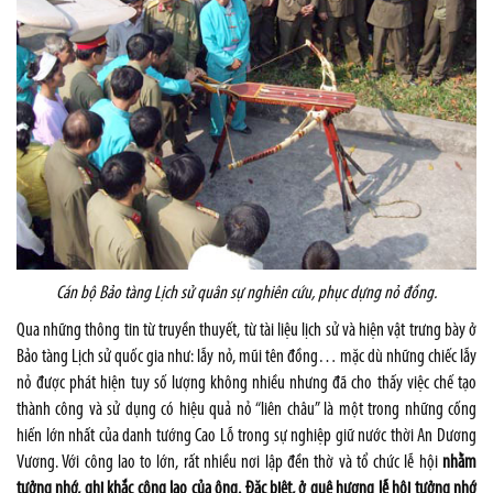
Cán bộ Bảo tàng Lịch sử quân sự nghiên cứu, phục dựng nỏ đồng.
Qua những thông tin từ truyền thuyết, từ tài liệu lịch sử và hiện vật trưng bày ở
Bảo tàng Lịch sử quốc gia như: lẫy nỏ, mũi tên đồng… mặc dù những chiếc lẫy
nỏ được phát hiện tuy số lượng không nhiều nhưng đã cho thấy việc chế tạo
thành công và sử dụng có hiệu quả nỏ “liên châu” là một trong những cống
hiến lớn nhất của danh tướng Cao Lỗ trong sự nghiệp giữ nước thời An Dương
Vương. Với công lao to lớn, rất nhiều nơi lập đền thờ và tổ chức lễ hội
nhằm
tưởng nhớ, ghi khắc công lao của ông. Đặc biệt, ở quê hương lễ hội tưởng nhớ