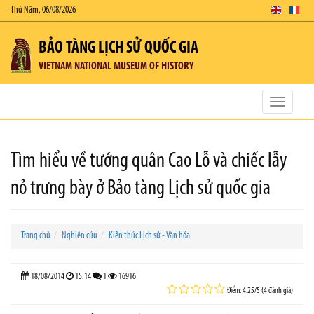
Thứ Năm, 06/08/2026
BẢO TÀNG LỊCH SỬ QUỐC GIA
VIETNAM NATIONAL MUSEUM OF HISTORY
Toggle
navigatio
Tìm hiểu về tướng quân Cao Lỗ và chiếc lẫy
nỏ trưng bày ở Bảo tàng Lịch sử quốc gia
Trang chủ
Nghiên cứu
Kiến thức Lịch sử - Văn hóa
18/08/2014
15:14
1
16916
Điểm: 4.25/5 (4 đánh giá)