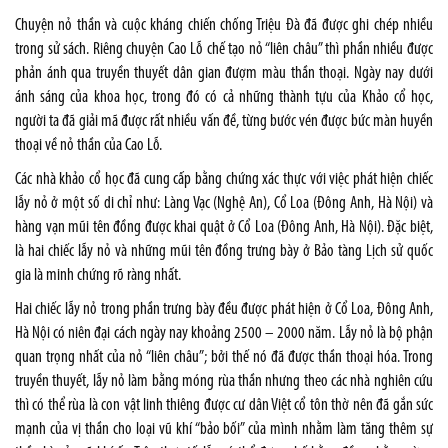
Chuyện nỏ thần và cuộc kháng chiến chống Triệu Đà đã được ghi chép nhiều
trong sử sách. Riêng chuyện Cao Lỗ chế tạo nỏ “liên châu” thì phần nhiều được
phản ánh qua truyền thuyết dân gian đượm màu thần thoại. Ngày nay dưới
ánh sáng của khoa học, trong đó có cả những thành tựu của Khảo cổ học,
người ta đã giải mã được rất nhiều vấn đề, từng bước vén được bức màn huyền
thoại về nỏ thần của Cao Lỗ.
Các nhà khảo cổ học đã cung cấp bằng chứng xác thực với việc phát hiện chiếc
lẫy nỏ ở một số di chỉ như: Làng Vạc (Nghệ An), Cổ Loa (Đông Anh, Hà Nội) và
hàng vạn mũi tên đồng được khai quật ở Cổ Loa (Đông Anh, Hà Nội). Đặc biệt,
là hai chiếc lẫy nỏ và những mũi tên đồng trưng bày ở Bảo tàng Lịch sử quốc
gia là minh chứng rõ ràng nhất.
Hai chiếc lẫy nỏ trong phần trưng bày đều được phát hiện ở Cổ Loa, Đông Anh,
Hà Nội có niên đại cách ngày nay khoảng 2500 – 2000 năm. Lẫy nỏ là bộ phận
quan trọng nhất của nỏ “liên châu”; bởi thế nó đã được thần thoại hóa. Trong
truyền thuyết, lẫy nỏ làm bằng móng rùa thần nhưng theo các nhà nghiên cứu
thì có thể rùa là con vật linh thiêng được cư dân Việt cổ tôn thờ nên đã gắn sức
mạnh của vị thần cho loại vũ khí “bảo bối” của mình nhằm làm tăng thêm sự