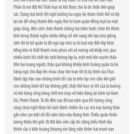
hơn hai mươi hai vạn. Quân ta vây được Cổ Loa nội đô của Thục
Phán là nơi đặt Nỏ Thần loại vũ khí được cho là do thần tiên giúp
sức. Dựng trại binh tốt nghỉ dưỡng ba ngày dọ thám hình thể và lấy
lại sức để công thành đến ngày thứ tư toàn quân đồng loạt ba mặt
giáp công, đến cách chân thành chừng hai trăm bước chân thì thình
lình trong thành nghe nhiều tiếng nổ rền vang rền tựa như giông
sấm thì tứ bề quân ta đã ngã rạp như rạ từ loạt này đến lớp khác
tiếng kêu rú thất thanh máu phun xối xả vương vãi khắp nơi, qua
nhiều binh tốt chết tức tưởi không kịp la, một mũi tên xuyên thấu
đến hai mạng người, thấy quá khủng khiếp kinh hoàng quân ta bỏ
hàng ngũ chà đạp lên nhau chạy tán loạn thì bị kỵ binh của Thục
đánh tập hậu vào những binh tốt của ta trên tay còn cầm khí giới
còn những binh tốt tay không giết, thấy thế bọn sỹ tốt của ta buông
vũ khi báng sống báng chết mà chạy về hiện đang án binh tại Nam
Dã, Phiên Thành. Từ đó đến nay đã hai năm qua Đồ tướng công
cũng chưa nghỉ được kế sách đánh chiếm Âu Lạc mà nay lương thảo
gần như cạn kiệt chỉ đủ năm bửa nữa tháng thôi. Thiếu quân thiếu
lương thiếu khí giới. Bi đát lắm nên cấp tốc dâng biểu trình tấu
thỉnh cầu ý kiến hoàng thượng xin tăng viện thêm hai mươi vạn