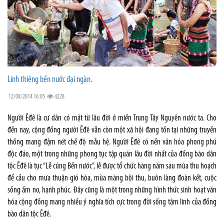
Linh thiêng bến nước đại ngàn.
12/08/2014 16:05
4228
Người Êđê là cư dân có mặt từ lâu đời ở miền Trung Tây Nguyên nước ta. Cho
đến nay, cộng đồng người Êđê vẫn còn một xã hội đang tồn tại những truyền
thống mang đậm nét chế độ mẫu hệ. Người Êđê có nền văn hóa phong phú
độc đáo, một trong những phong tục tập quán lâu đời nhất của đồng bào dân
tộc Êđê là tục “Lễ cúng Bến nước”, lễ được tổ chức hàng năm sau mùa thu hoạch
để cầu cho mưa thuận gió hòa, mùa màng bội thu, buôn làng đoàn kết, cuộc
sống ấm no, hạnh phúc. Đây cũng là một trong những hình thức sinh hoạt văn
hóa cộng đồng mang nhiều ý nghĩa tích cực trong đời sống tâm linh của đồng
bào dân tộc Êđê.