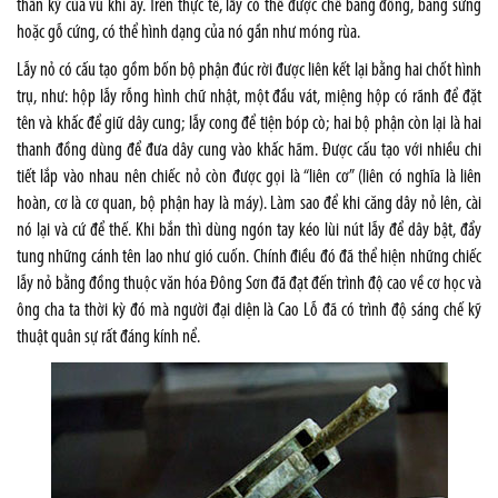
thần kỳ của vũ khí ấy. Trên thực tế, lẫy có thể được chế bằng đồng, bằng sừng
hoặc gỗ cứng, có thể hình dạng của nó gần như móng rùa.
Lẫy nỏ có cấu tạo gồm bốn bộ phận đúc rời được liên kết lại bằng hai chốt hình
trụ, như: hộp lẫy rỗng hình chữ nhật, một đầu vát, miệng hộp có rãnh để đặt
tên và khấc để giữ dây cung; lẫy cong để tiện bóp cò; hai bộ phận còn lại là hai
thanh đồng dùng để đưa dây cung vào khấc hãm. Được cấu tạo với nhiều chi
tiết lắp vào nhau nên chiếc nỏ còn được gọi là “liên cơ” (liên có nghĩa là liên
hoàn, cơ là cơ quan, bộ phận hay là máy). Làm sao để khi căng dây nỏ lên, cài
nó lại và cứ để thế. Khi bắn thì dùng ngón tay kéo lùi nút lẫy để dây bật, đẩy
tung những cánh tên lao như gió cuốn. Chính điều đó đã thể hiện những chiếc
lẫy nỏ bằng đồng thuộc văn hóa Đông Sơn đã đạt đến trình độ cao về cơ học và
ông cha ta thời kỳ đó mà người đại diện là Cao Lỗ đã có trình độ sáng chế kỹ
thuật quân sự rất đáng kính nể.