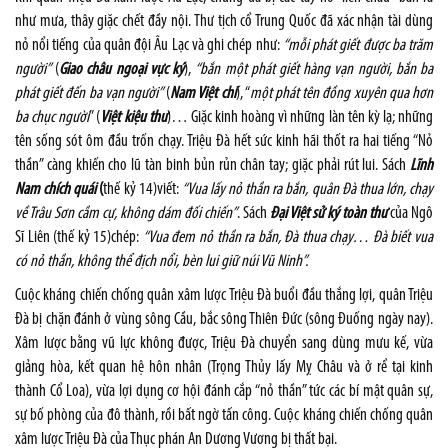
như mưa, thây giặc chết đầy nội. Thư tịch cổ Trung Quốc đã xác nhận tài dùng
nỏ nổi tiếng của quân đội Âu Lạc và ghi chép như:
“mỗi phát giết được ba trăm
người”
(
Giao châu ngoại vực ký
),
“bắn một phát giết hàng vạn người, bắn ba
phát giết đến ba vạn người”
(
Nam Việt chí
), “
một phát tên đồng xuyên qua hơn
ba chục người
” (
Việt kiệu thư
)… Giặc kinh hoàng vì những làn tên kỳ lạ; những
tên sống sót ôm đầu trốn chạy. Triệu Đà hết sức kinh hãi thốt ra hai tiếng “Nỏ
thần” càng khiến cho lũ tàn binh bủn rủn chân tay; giặc phải rút lui. Sách
Lĩnh
Nam chích quái
(
thế kỷ 14)viết:
“Vua lấy nỏ thần ra bắn, quân Đà thua lớn, chạy
về Trâu Sơn cầm cự, không dám đối chiến”
. Sách
Đại Việt sử ký toàn thư
của Ngô
Sĩ Liên (thế kỷ 15)chép:
“Vua đem nỏ thần ra bắn, Đà thua chạy… Đà biết vua
có nỏ thần, không thể địch nổi, bèn lui giữ núi Vũ Ninh”.
Cuộc kháng chiến chống quân xâm lược Triệu Đà buổi đầu thắng lợi, quân Triệu
Đà bị chặn đánh ở vùng sông Cầu, bắc sông Thiên Đức (sông Đuống ngày nay).
Xâm lược bằng vũ lực không được, Triệu Đà chuyển sang dùng mưu kế, vừa
giảng hòa, kết quan hệ hôn nhân (Trọng Thủy lấy Mỵ Châu và ở rể tại kinh
thành Cổ Loa), vừa lợi dụng cơ hội đánh cắp “nỏ thần” tức các bí mật quân sự,
sự bố phòng của đô thành, rồi bất ngờ tấn công. Cuộc kháng chiến chống quân
xâm lược Triệu Đà của Thục phán An Dương Vương bị thất bại.