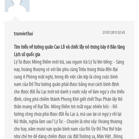
27/07/2015 02:45
tranviethai
Tìm hiểu về tướng quân Cao Lỗ và chiếc lẫy nỏ trưng bày ở Bảo tàng
Lịch sử quốc gia
Lý Tư được Mông Điềm mời trà, sau ngụm trà Lý Tư lên tiếng: - Sáng
nay, hoàng thượng có vời lão phu cùng Triệu trung thừa đến đại
cung A Phòng mật nghị, trong đó việc cần kíp là công cuộc bình
nam của Đồ Thư tướng quân phải được bằng mọi cách bình định
cho được đất Âu Lạc mời nữ danh y nước nầy về làm ngự y cho triều
đình, công phá chiếm thành Phong Khê giết chết Thục Phán lấy Nỏ
thần mang về Đại Tần. Mông Điềm tró mắt ngạc nhiên hỏi: - Đồ
tướng công chưa phá được đất Âu Lạc à, mà sao lại có ngự y rồi lại
Nỏ thần, nghĩa làm sao? Lý Tư: - Chuyện là như vầy: Hoàng thượng
cho hay, năm mươi vạn quân bình nam của Đô Úy Đồ Thư thế trận
như chẻ tre dễ dàng chiếm được các đất Trường sa, Mân Việt , Đông