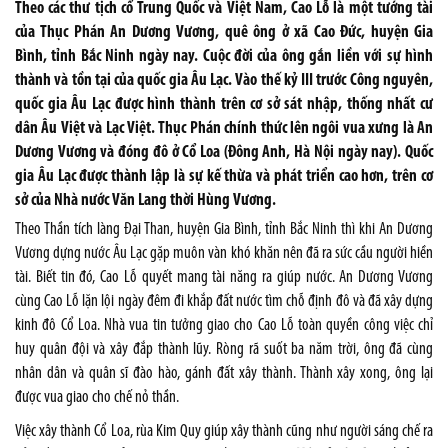
Theo các thư tịch cổ Trung Quốc và Việt Nam, Cao Lỗ là một tướng tài
của Thục Phán An Dương Vương, quê ông ở xã Cao Đức, huyện Gia
Bình, tỉnh Bắc Ninh ngày nay. Cuộc đời của ông gắn liền với sự hình
thành và tồn tại của quốc gia Âu Lạc. Vào thế kỷ III trước Công nguyên,
quốc gia Âu Lạc được hình thành trên cơ sở sát nhập, thống nhất cư
dân Âu Việt và Lạc Việt. Thục Phán chính thức lên ngôi vua xưng là An
Dương Vương và đóng đô ở Cổ Loa (Đông Anh, Hà Nội ngày nay). Quốc
gia Âu Lạc được thành lập là sự kế thừa và phát triển cao hơn, trên cơ
sở của Nhà nước Văn Lang thời Hùng Vương.
Theo Thần tích làng Đại Than, huyện Gia Bình, tỉnh Bắc Ninh thì khi An Dương
Vương dựng nước Âu Lạc gặp muôn vàn khó khăn nên đã ra sức cầu người hiền
tài. Biết tin đó, Cao Lỗ quyết mang tài năng ra giúp nước. An Dương Vương
cùng Cao Lỗ lặn lội ngày đêm đi khắp đất nước tìm chỗ định đô và đã xây dựng
kinh đô Cổ Loa. Nhà vua tin tưởng giao cho Cao Lỗ toàn quyền công việc chỉ
huy quân đội và xây đắp thành lũy. Ròng rã suốt ba năm trời, ông đã cùng
nhân dân và quân sĩ đào hào, gánh đất xây thành. Thành xây xong, ông lại
được vua giao cho chế nỏ thần.
Việc xây thành Cổ Loa, rùa Kim Quy giúp xây thành cũng như người sáng chế ra