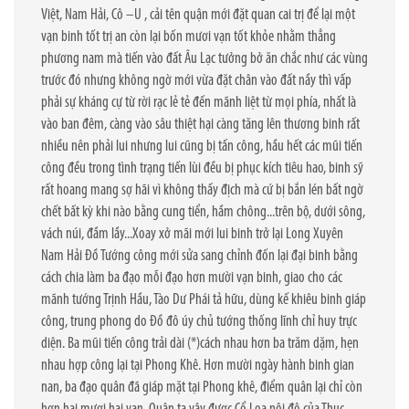
Việt, Nam Hải, Cô –U , cải tên quận mới đặt quan cai trị để lại một
vạn binh tốt trị an còn lại bốn mươi vạn tốt khỏe nhằm thẳng
phương nam mà tiến vào đất Âu Lạc tưởng bở ăn chắc như các vùng
trước đó nhưng không ngờ mới vừa đặt chân vào đất nầy thì vấp
phải sự kháng cự từ rời rạc lẻ tẻ đến mãnh liệt từ mọi phía, nhất là
vào ban đêm, càng vào sâu thiệt hại càng tăng lên thương binh rất
nhiều nên phải lui nhưng lui cũng bị tấn công, hầu hết các mũi tiến
công đều trong tình trạng tiến lùi đều bị phục kích tiêu hao, binh sỹ
rất hoang mang sợ hãi vì không thấy địch mà cứ bị bắn lén bất ngờ
chết bất kỳ khi nào bằng cung tiển, hầm chông...trên bộ, dưới sông,
vách núi, đầm lầy...Xoay xở mãi mới lui binh trở lại Long Xuyên
Nam Hải Đồ Tướng công mới sửa sang chỉnh đốn lại đại binh bằng
cách chia làm ba đạo mỗi đạo hơn mười vạn binh, giao cho các
mãnh tướng Trịnh Hầu, Tào Dư Phái tả hữu, dùng kế khiêu binh giáp
công, trung phong do Đồ đô úy chủ tướng thống lĩnh chỉ huy trực
diện. Ba mũi tiến công trải dài (*)cách nhau hơn ba trăm dặm, hẹn
nhau hợp công lại tại Phong Khê. Hơn mười ngày hành binh gian
nan, ba đạo quân đã giáp mặt tại Phong khê, điểm quân lại chỉ còn