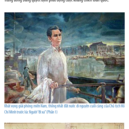
Trung ương Đảng quyết định phát động cuộc kháng chiến toàn quốc.
Khát vọng giải phóng miền Nam, thống nhất đất nước di nguyện cuối cùng của Chủ tịch Hồ
Chí Minh trước lúc Người “đi xa” (Phần 1)