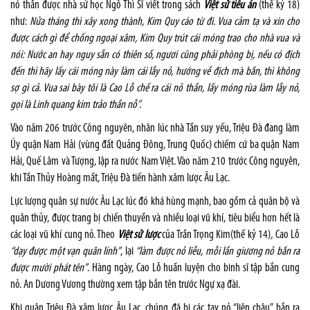
nỏ thần được nhà sử học Ngô Thì Sĩ viết trong sách
Việt sử tiêu án
(thế kỷ 18)
như:
Nửa tháng thì xây xong thành, Kim Quy cáo từ đi. Vua cảm tạ và xin cho
được cách gì để chống ngoại xâm, Kim Quy trút cái móng trao cho nhà vua và
nói: Nước an hay nguy sẵn có thiên số, ngươi cũng phải phòng bị, nếu có địch
đến thì hãy lấy cái móng này làm cái lẫy nỏ, hướng về địch mà bắn, thì không
sợ gì cả. Vua sai bày tôi là Cao Lỗ chế ra cái nỏ thần, lấy móng rùa làm lẫy nỏ,
gọi là Linh
quang kim trảo thần nỗ”.
Vào năm 206 trước Công nguyên, nhân lúc nhà Tần suy yếu, Triệu Đà đang làm
Úy quận Nam Hải (vùng đất Quảng Đông, Trung Quốc) chiếm cứ ba quận Nam
Hải, Quế Lâm và Tượng, lập ra nước Nam Việt. Vào năm 210 trước Công nguyên,
khi Tần Thủy Hoàng mất, Triệu Đà tiến hành xâm lược Âu Lạc.
Lực lượng quân sự nước Âu Lạc lúc đó khá hùng mạnh, bao gồm cả quân bộ và
quân thủy, được trang bị chiến thuyền và nhiều loại vũ khí, tiêu biểu hơn hết là
các loại vũ khí cung nỏ. Theo
Việt
sử lược
của Trần Trọng Kim(thế kỷ 14)
,
Cao Lỗ
“dạy được một vạn quân lính”
, lại
“làm được nỏ liễu, mỗi lần giương nỏ bắn ra
được mười phát tên”
. Hàng ngày, Cao Lỗ huấn luyện cho binh sĩ tập bắn cung
nỏ. An Dương Vương thường xem tập bắn tên trước Ngự xạ đài.
Khi quân Triệu Đà xâm lược Âu Lạc, chúng đã bị các tay nỏ “liên châu” bắn ra