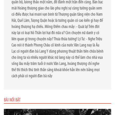
quân bộ, lương thảo một năm, để đánh một trận đến cùng. Bàn bạc
mãi Hoàng thượng giao cho lão phu nghị sự cùng tướng quân xem
có điều được hai mươi vạn binh từ Thượng quận tăng viện cho Nam
Hải, Quế Lâm, Tượng Quận hoặc là tướng quân có cao kiến gì hay để
hoàng thượng hạ chiếu. Mông Điềm chau mầy: - Quái lạ! Trên đời
này lại có loại Nỏ Thần lợi hại đó nữa ư? Còn chuyện nữ danh y có
liên quan gì trong chuyện nầy? Thưa thừa tướng! Lý Tư: - Nghe Triệu
Cao nói ở thành Phong Châu cố kinh của nước Văn Lang nay là Âu
Lạc có người đàn bà Lang Y dùng phương thuật thần tiên chữa bệnh
cho ông ta và nhiều người khác nữ lang này có thể làm cho nhà vua
sống lâu mấy trăm tuổi ở nước Văn Lang, hoàng thượng chỉ nghe
thế thì thích thú tinh thần sảng khoái khỏe hẳn lên nên bằng mọi
cách phải có người đàn bà nầy
BÀI NỔI BẬT