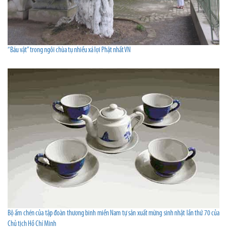
“Báu vật” trong ngôi chùa tụ nhiều xá lợi Phật nhất VN
Bộ ấm chén của tập đoàn thương binh miền Nam tự sản xuất mừng sinh nhật lần thứ 70 của
Chủ tịch Hồ Chí Minh