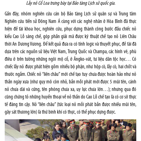
Lẫy nỏ Cổ Loa trưng bày tại Bảo tàng Lịch sử quốc gia.
Gần đây, nhóm nghiên cứu cán bộ Bảo tàng Lịch sử quân sự và Trung tâm
Nghiên cứu tiền sử Đông Nam Á cùng với các nghệ nhân ở Hòa Bình đã thực
hiện đề tài khoa học, nghiên cứu, phục dựng thành công bước đầu chiếc nỏ
kiểu Cao Lỗ sáng chế, góp phần giải mã được kỹ thuật chế tạo nỏ Liên Châu
thời An Dương Vương. Để kết quả đưa ra có tính logic và thuyết phục, đề tài đã
dựa trên các nguồn sử liệu Việt Nam, Trung Quốc và Champa, các hình vẽ, phù
điêu ở trên tường những ngôi mộ cổ, ở Ăngko-vát, tư liệu dân tộc học… Có
chiếc lẫy nỏ được phát hiện gồm nhiều bộ phận, như hộp cò, lẫy cò, hai chốt và
thước ngắm. Chiếc nỏ “liên châu” mới chế tạo tuy chưa được hoàn hảo như nỏ
thần ngày xưa (như quy mô còn nhỏ, bắn mỗi phát mới được 5 mũi tên, cánh
nỏ chưa dài và cứng, tên phóng chưa xa, uy lực chưa lớn…); nhưng qua đó
cũng chứng tỏ những huyền thoại về nỏ thần do Cao Lỗ chế tạo là có cơ sở thực
tế đáng tin cậy. Nỏ “liên châu” (tức loại nỏ mỗi phát bắn được nhiều mũi tên,
gây sát thương lớn) là thứ binh khí có thực, có thể phục dựng được.