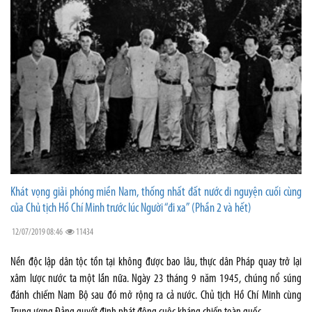
Khát vọng giải phóng miền Nam, thống nhất đất nước di nguyện cuối cùng
của Chủ tịch Hồ Chí Minh trước lúc Người “đi xa” (Phần 2 và hết)
12/07/2019 08:46
11434
Nền độc lập dân tộc tồn tại không được bao lâu, thực dân Pháp quay trở lại
xâm lược nước ta một lần nữa. Ngày 23 tháng 9 năm 1945, chúng nổ súng
đánh chiếm Nam Bộ sau đó mở rộng ra cả nước. Chủ tịch Hồ Chí Minh cùng