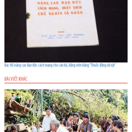
Bác Hồ nâng cao đạo đức cách mạng cho cán bộ, đảng viên bằng “Thuốc đắng dã tật”
BÀI VIẾT KHÁC