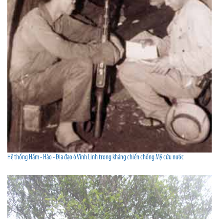
Hệ thống Hầm - Hào - Địa đạo ở Vĩnh Linh trong kháng chiến chống Mỹ cứu nước