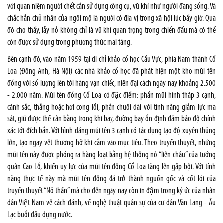
với quan niệm người chết cần sử dụng công cụ, vũ khí như người đang sống. Và
chắc hẳn chủ nhân của ngôi mộ là người có địa vị trong xã hội lúc bấy giờ. Qua
đó cho thấy, lẫy nỏ không chỉ là vũ khí quan trọng trong chiến đấu mà có thể
còn được sử dụng trong phương thức mai táng.
Bên cạnh đó, vào năm 1959 tại di chỉ khảo cổ học Cầu Vực, phía Nam thành Cổ
Loa (Đông Anh, Hà Nội) các nhà khảo cổ học đã phát hiện một kho mũi tên
đồng với số lượng lên tới hàng vạn chiếc, niên đại cách ngày nay khoảng 2.500
- 2.000 năm. Mũi tên đồng Cổ Loa có đặc điểm: phần mũi hình tháp 3 cạnh,
cánh sắc, thẳng hoặc hơi cong lồi, phần chuôi dài với tính năng giảm lực ma
sát, giữ được thế cân bằng trong khi bay, đường bay ổn định đảm bảo độ chính
xác tới đích bắn. Với hình dáng mũi tên 3 cạnh có tác dụng tạo độ xuyên thủng
lớn, tạo ngay vết thương hở khi cắm vào mục tiêu. Theo truyền thuyết, những
mũi tên này được phóng ra hàng loạt bằng hệ thống nỏ “liên châu” của tướng
quân Cao Lỗ, khiến uy lực của mũi tên đồng Cổ Loa tăng lên gấp bội. Với tính
năng thực tế này mà mũi tên đồng đã trở thành nguồn gốc và cốt lõi của
truyền thuyết “Nỏ thần” mà cho đến ngày nay còn in đậm trong ký ức của nhân
dân Việt Nam về cách đánh, về nghệ thuật quân sự của cư dân Văn Lang - Âu
Lạc buổi đầu dựng nước.