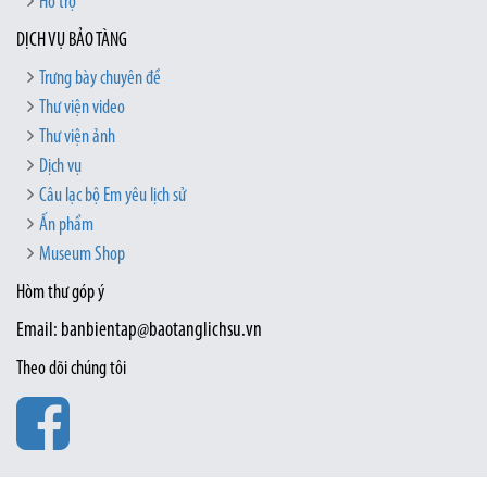
Hỗ trợ
DỊCH VỤ BẢO TÀNG
Trưng bày chuyên đề
Thư viện video
Thư viện ảnh
Dịch vụ
Câu lạc bộ Em yêu lịch sử
Ấn phẩm
Museum Shop
Hòm thư góp ý
Email: banbientap@baotanglichsu.vn
Theo dõi chúng tôi