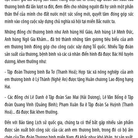
thương binh đã lần lượt ra đời, đem đến cho những người đã hy sinh một phần
thân thể của mình cho đất nước một sức sống mới, quyết tâm đóng góp sức
mình vào công cuộc xây dựng chủ nghĩa xã hội tại miền Bắc nước ta.
Những đồng chí thương binh như Anh hùng Hồ Giáo, Anh hùng Lê Minh Đức,
Anh hùng Ngô Gia Khảm... đã trở thành những tấm gương tiêu biểu của anh
em thương binh đóng góp cho công cuộc xây dựng Tổ quốc. Nhiều Tập đoàn
sản suất của thương, bệnh binh và các cá nhân điển hình đã được Bác Hồ tuyên
dương, khen thưởng như:
- Tập đoàn Thương binh Ba Tơ (Thanh Hoá); Hợp tác xã nông nghiệp của anh
em thương binh ở Lý Thành (Nghệ An) được tặng Huân chương Lao động hạng
Hai.
- Các đồng chí Lê Danh ở Tập đoàn Sao Mai (Hải Dương), Lê Văn Bổng ở Tập
đoàn Quang Vinh (Quảng Bình); Phạm Xuân Ba ở Tập đoàn Sa Huỳnh (Thanh
Hoá)... đã được Bác khen thưởng.
Đến với Bảo tàng Lịch sử quốc gia, chúng ta có thể bắt gặp nhiều sản phẩm
được sản xuất bởi công sức của các anh em thương binh, trong đó có bộ ấm
chén của Tập đoàn Thương binh miền Nam đã khắc phục khó khăn, tự sản xuất,