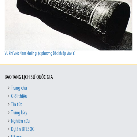
Vũ khí Việt Nam khiến giặc phương Bắc khiếp vía (1)
BẢO TÀNG LỊCH SỬ QUỐC GIA
Trang chủ
Giới thiệu
Tin tức
Trưng bày
Nghiên cứu
Dự án BTLSQG