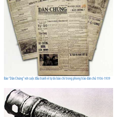
Báo “Dân Chúng” với cuộc đấu tranh vì tự do báo chí trong phong trào dân chủ 1936-1939