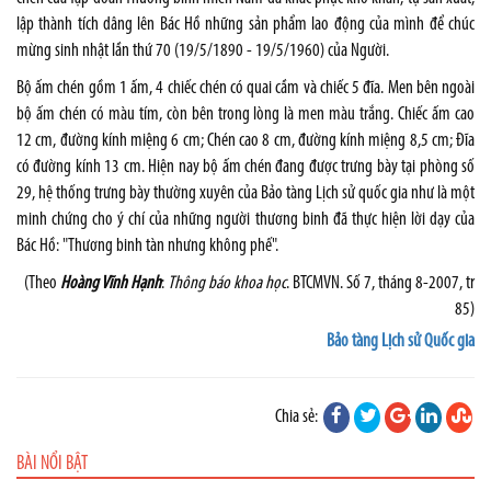
lập thành tích dâng lên Bác Hồ những sản phẩm lao động của mình để chúc
mừng sinh nhật lần thứ 70 (19/5/1890 - 19/5/1960) của Người.
Bộ ấm chén gồm 1 ấm, 4 chiếc chén có quai cầm và chiếc 5 đĩa. Men bên ngoài
bộ ấm chén có màu tím, còn bên trong lòng là men màu trắng. Chiếc ấm cao
12 cm, đường kính miệng 6 cm; Chén cao 8 cm, đường kính miệng 8,5 cm; Đĩa
có đường kính 13 cm. Hiện nay bộ ấm chén đang được trưng bày tại phòng số
29, hệ thống trưng bày thường xuyên của Bảo tàng Lịch sử quốc gia như là một
minh chứng cho ý chí của những người thương binh đã thực hiện lời dạy của
Bác Hồ: "Thương binh tàn nhưng không phế".
(Theo
Hoàng Vĩnh Hạnh
:
Thông báo khoa học
. BTCMVN. Số 7, tháng 8-2007, tr
85)
Bảo tàng Lịch sử Quốc gia
Chia sẻ:
BÀI NỔI BẬT