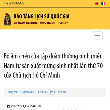
Thứ Tư, 05/08/2026
BẢO TÀNG LỊCH SỬ QUỐC GIA
VIETNAM NATIONAL MUSEUM OF HISTORY
Toggle
navigatio
Bộ ấm chén của tập đoàn thương binh miền
Nam tự sản xuất mừng sinh nhật lần thứ 70
của Chủ tịch Hồ Chí Minh
Trang chủ
Nghiên cứu
Kiến thức Lịch sử - Văn hóa
25/07/2014
14:37
3707