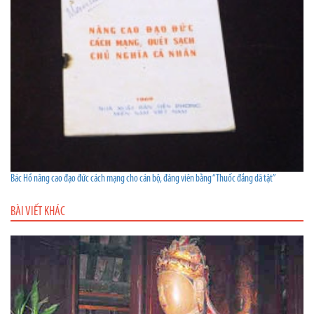
Bác Hồ nâng cao đạo đức cách mạng cho cán bộ, đảng viên bằng “Thuốc đắng dã tật”
BÀI VIẾT KHÁC