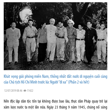
Khát vọng giải phóng miền Nam, thống nhất đất nước di nguyện cuối cùng
của Chủ tịch Hồ Chí Minh trước lúc Người “đi xa” (Phần 2 và hết)
12/07/2019 08:46
11422
Nền độc lập dân tộc tồn tại không được bao lâu, thực dân Pháp quay trở lại
xâm lược nước ta một lần nữa. Ngày 23 tháng 9 năm 1945, chúng nổ súng