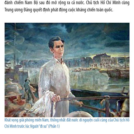
đánh chiếm Nam Bộ sau đó mở rộng ra cả nước. Chủ tịch Hồ Chí Minh cùng
Trung ương Đảng quyết định phát động cuộc kháng chiến toàn quốc.
Khát vọng giải phóng miền Nam, thống nhất đất nước di nguyện cuối cùng của Chủ tịch Hồ
Chí Minh trước lúc Người “đi xa” (Phần 1)