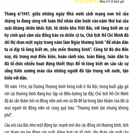
Điểm: 0/5 (0 đánh giá)
Tháng 6/1947, giữa những ngày Nhà nước cách mạng non trẻ của
chúng ta đang cùng với toàn thể nhân dân bước vào năm thứ hai của
cuộc kháng chiến khốc liệt, từ chiến khu Việt Bắc, với lòng biết ơn sự
hy sinh quả cảm của đồng bào và chiến sỹ ta, Chủ tịch Hồ Chí Minh đã
chỉ thị chọn một ngày trong năm làm Ngày thương binh "để nhân dân
ta có dịp tỏ lòng biết ơn, yêu mến thương binh". Cũng từ đó cho đến
nay, dù trong mọi điều kiện, hoàn cảnh nào, toàn Đảng, toàn dân ta
đã tổ chức nhiều hoạt động thiết thực để tỏ lòng biết ơn sâu sắc sự
cống hiến xương máu của những người đã tận trung với nước, tận
hiếu với dân.
Tết năm 1956, tại Trường Thương binh hỏng mắt ở Hà Nội, trong buổi gặp gỡ
với các thương binh đang học tập và điều dưỡng tại đây, Chủ tịch Hồ Chí Minh
đã ân cần thăm hỏi và động viên anh em và đã để lại trong tâm khảm của tất cả
mọi người lời động viên vô cùng quý báu: "Thương binh tàn nhưng không
phế".
Câu nói của Bác như một động lực mạnh mẽ cho các đồng chí thương binh, tích
cực tham gia lao động sản xuất. Hàng loạt các tổ chức, tập đoàn sản xuất của