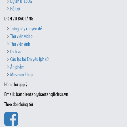
Dự án BTLSQG
Hỗ trợ
DỊCH VỤ BẢO TÀNG
Trưng bày chuyên đề
Thư viện video
Thư viện ảnh
Dịch vụ
Câu lạc bộ Em yêu lịch sử
Ấn phẩm
Museum Shop
Hòm thư góp ý
Email: banbientap@baotanglichsu.vn
Theo dõi chúng tôi