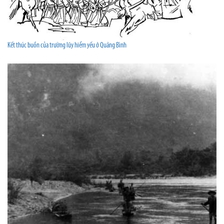
Kết thúc buồn của trường lũy hiểm yếu ở Quảng Bình