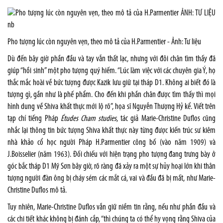
Pho tượng lúc còn nguyên vẹn, theo mô tả của H.Parmentier - Ảnh: Tư liệu
Dù đến bây giờ phần đầu và tay vẫn thất lạc, nhưng với đôi chân tìm thấy đã
giúp “hồi sinh” một pho tượng quý hiếm. “Lúc làm việc với các chuyên gia Ý, họ
thắc mắc hoài về bức tượng được Kazik lưu giữ tại tháp D1. Không ai biết đó là
tượng gì, gần như là phế phẩm. Cho đến khi phần chân được tìm thấy thì mọi
hình dung về Shiva khất thực mới lộ rõ”, họa sĩ Nguyễn Thượng Hỷ kể. Viết trên
tạp chí tiếng Pháp
Études Cham studies
, tác giả Marie-Christine Duflos cũng
nhắc lại thông tin bức tượng Shiva khất thực này từng được kiến trúc sư kiêm
nhà khảo cổ học người Pháp H.Parmentier công bố (vào năm 1909) và
J.Boisselier (năm 1963). Đối chiếu với hiện trạng pho tượng đang trưng bày ở
góc bắc tháp D1 Mỹ Sơn bây giờ, rõ ràng đã xảy ra một sự hủy hoại lớn khi thân
tượng người đàn ông bị cháy sém các mắt cá, vai và đầu đã bị mất, như Marie-
Christine Duflos mô tả.
Tuy nhiên, Marie-Christine Duflos vẫn giữ niềm tin rằng, nếu như phần đầu và
các chi tiết khác không bị đánh cắp, “thì chúng ta có thể hy vọng rằng Shiva của