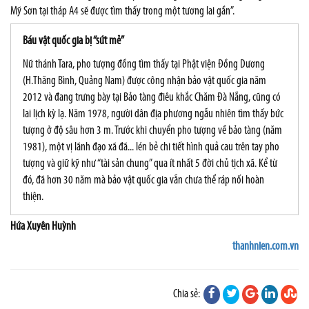
Mỹ Sơn tại tháp A4 sẽ được tìm thấy trong một tương lai gần”.
Báu vật quốc gia bị “sứt mẻ”
Nữ thánh Tara, pho tượng đồng tìm thấy tại Phật viện Đồng Dương
(H.Thăng Bình, Quảng Nam) được công nhận bảo vật quốc gia năm
2012 và đang trưng bày tại Bảo tàng điêu khắc Chăm Đà Nẵng, cũng có
lai lịch kỳ lạ. Năm 1978, người dân địa phương ngẫu nhiên tìm thấy bức
tượng ở độ sâu hơn 3 m. Trước khi chuyển pho tượng về bảo tàng (năm
1981), một vị lãnh đạo xã đã... lén bẻ chi tiết hình quả cau trên tay pho
tượng và giữ kỹ như “tài sản chung” qua ít nhất 5 đời chủ tịch xã. Kể từ
đó, đã hơn 30 năm mà bảo vật quốc gia vẫn chưa thể ráp nối hoàn
thiện.
Hứa Xuyên Huỳnh
thanhnien.com.vn
Chia sẻ: