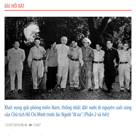
BÀI NỔI BẬT
Khát vọng giải phóng miền Nam, thống nhất đất nước di nguyện cuối cùng
của Chủ tịch Hồ Chí Minh trước lúc Người “đi xa” (Phần 2 và hết)
12/07/2019 08:46
11427