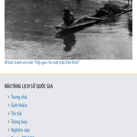
Về bức tranh sơn mài “Tiếp gạo cho mặt trận Trần Đình”
BẢO TÀNG LỊCH SỬ QUỐC GIA
Trang chủ
Giới thiệu
Tin tức
Trưng bày
Nghiên cứu