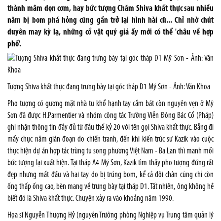
thành mâm dọn cơm, hay bức tượng Chăm Shiva khất thực sau nhiều
năm bị bom phá hỏng cũng gần trở lại hình hài cũ... Chỉ nhờ chút
duyên may kỳ lạ, những cổ vật quý giá ấy mới có thể 'châu về hợp
phố'.
Tượng Shiva khất thực đang trưng bày tại góc tháp D1 Mỹ Sơn - Ảnh: Văn Khoa
Pho tượng có gương mặt nhà tu khổ hạnh tay cầm bát còn nguyên vẹn ở Mỹ
Sơn đã được H.Parmentier và nhóm công tác Trường Viễn Đông Bác Cổ (Pháp)
ghi nhận thông tin đầy đủ từ đầu thế kỷ 20 với tên gọi Shiva khất thực. Bẵng đi
mấy chục năm gián đoạn do chiến tranh, đến khi kiến trúc sư Kazik vào cuộc
thực hiện dự án hợp tác trùng tu song phương Việt Nam - Ba Lan thì manh mối
bức tượng lại xuất hiện. Tại tháp A4 Mỹ Sơn, Kazik tìm thấy pho tượng đứng rất
đẹp nhưng mất đầu và hai tay do bị trúng bom, kể cả đôi chân cũng chỉ còn
ống thấp ống cao, bèn mang về trưng bày tại tháp D1. Tất nhiên, ông không hề
biết đó là Shiva khất thực. Chuyện xảy ra vào khoảng năm 1990.
Họa sĩ Nguyễn Thượng Hỷ (nguyên Trưởng phòng Nghiệp vụ Trung tâm quản lý