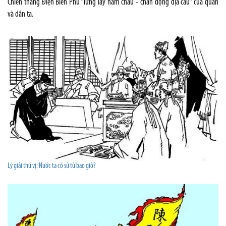
Chiến thắng Điện Biên Phủ “lừng lẫy năm châu - chấn động địa cầu” của quân
và dân ta.
Lý giải thú vị: Nước ta có sử từ bao giờ?