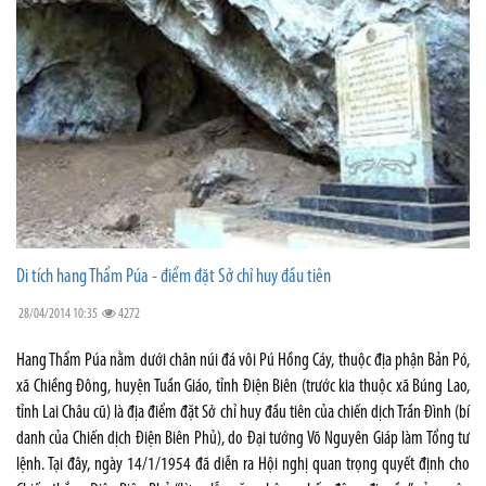
Di tích hang Thẩm Púa - điểm đặt Sở chỉ huy đầu tiên
28/04/2014 10:35
4272
Hang Thẩm Púa nằm dưới chân núi đá vôi Pú Hồng Cáy, thuộc địa phận Bản Pó,
xã Chiềng Đông, huyện Tuần Giáo, tỉnh Điện Biên (trước kia thuộc xã Búng Lao,
tỉnh Lai Châu cũ) là địa điểm đặt Sở chỉ huy đầu tiên của chiến dịch Trần Đình (bí
danh của Chiến dịch Điện Biên Phủ), do Đại tướng Võ Nguyên Giáp làm Tổng tư
lệnh. Tại đây, ngày 14/1/1954 đã diễn ra Hội nghị quan trọng quyết định cho