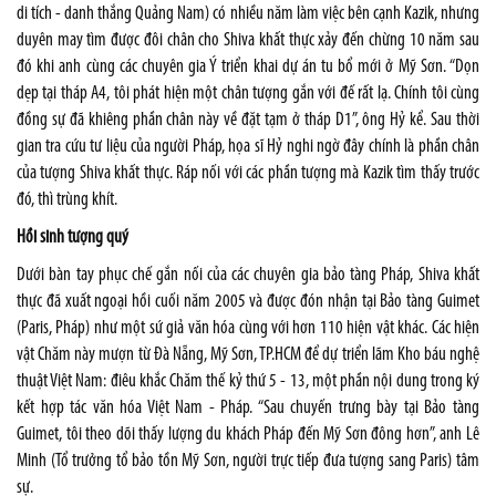
di tích - danh thắng Quảng Nam) có nhiều năm làm việc bên cạnh Kazik, nhưng
duyên may tìm được đôi chân cho Shiva khất thực xảy đến chừng 10 năm sau
đó khi anh cùng các chuyên gia Ý triển khai dự án tu bổ mới ở Mỹ Sơn. “Dọn
dẹp tại tháp A4, tôi phát hiện một chân tượng gắn với đế rất lạ. Chính tôi cùng
đồng sự đã khiêng phần chân này về đặt tạm ở tháp D1”, ông Hỷ kể. Sau thời
gian tra cứu tư liệu của người Pháp, họa sĩ Hỷ nghi ngờ đây chính là phần chân
của tượng Shiva khất thực. Ráp nối với các phần tượng mà Kazik tìm thấy trước
đó, thì trùng khít.
Hồi sinh tượng quý
Dưới bàn tay phục chế gắn nối của các chuyên gia bảo tàng Pháp, Shiva khất
thực đã xuất ngoại hồi cuối năm 2005 và được đón nhận tại Bảo tàng Guimet
(Paris, Pháp) như một sứ giả văn hóa cùng với hơn 110 hiện vật khác. Các hiện
vật Chăm này mượn từ Đà Nẵng, Mỹ Sơn, TP.HCM để dự triển lãm Kho báu nghệ
thuật Việt Nam: điêu khắc Chăm thế kỷ thứ 5 - 13, một phần nội dung trong ký
kết hợp tác văn hóa Việt Nam - Pháp. “Sau chuyến trưng bày tại Bảo tàng
Guimet, tôi theo dõi thấy lượng du khách Pháp đến Mỹ Sơn đông hơn”, anh Lê
Minh (Tổ trưởng tổ bảo tồn Mỹ Sơn, người trực tiếp đưa tượng sang Paris) tâm
sự.