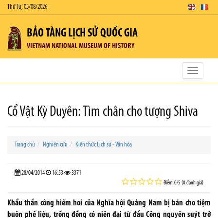
Thứ Tư, 05/08/2026
BẢO TÀNG LỊCH SỬ QUỐC GIA
VIETNAM NATIONAL MUSEUM OF HISTORY
Toggle
navigatio
Cổ Vật Kỳ Duyên: Tìm chân cho tượng Shiva
Trang chủ
Nghiên cứu
Kiến thức Lịch sử - Văn hóa
28/04/2014
16:53
3371
Điểm: 0/5 (0 đánh giá)
Khẩu thần công hiếm hoi của Nghĩa hội Quảng Nam bị bán cho tiệm
buôn phế liệu, trống đồng có niên đại từ đầu Công nguyên suýt trở