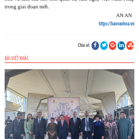
trong giai đoạn mới.
AN AN
https://baovanhoa.vn
Chia sẻ:
BÀI VIẾT KHÁC