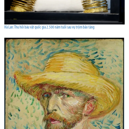
Hà Lan: Thu hồi báu vật quốc gia 2.500 năm tuổi sau vụ trộm bảo tàng