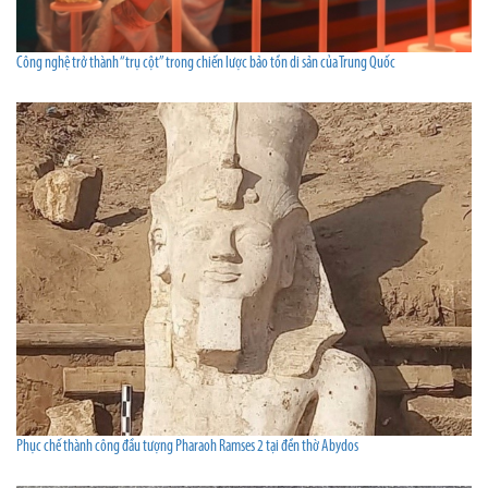
Công nghệ trở thành “trụ cột” trong chiến lược bảo tồn di sản của Trung Quốc
Phục chế thành công đầu tượng Pharaoh Ramses 2 tại đền thờ Abydos