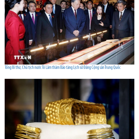
Tổng Bí thư, Chủ tịch nước Tô Lâm thăm Bảo tàng Lịch sử Đảng Cộng sản Trung Quốc