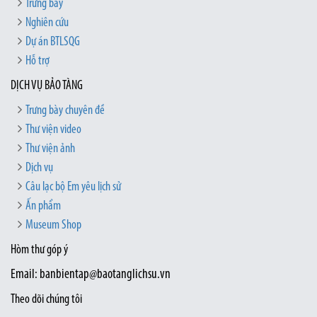
Trưng bày
Nghiên cứu
Dự án BTLSQG
Hỗ trợ
DỊCH VỤ BẢO TÀNG
Trưng bày chuyên đề
Thư viện video
Thư viện ảnh
Dịch vụ
Câu lạc bộ Em yêu lịch sử
Ấn phẩm
Museum Shop
Hòm thư góp ý
Email: banbientap@baotanglichsu.vn
Theo dõi chúng tôi