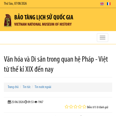
Thứ Sáu, 07/08/2026
BẢO TÀNG LỊCH SỬ QUỐC GIA
VIETNAM NATIONAL MUSEUM OF HISTORY
Toggle
navigatio
Văn hóa và Di sản trong quan hệ Pháp - Việt
từ thế kỉ XIX đến nay
Trang chủ
Tin tức
Tin nước ngoài
25/06/2026
09:53
1967
Điểm: 0/5 (0 đánh giá)