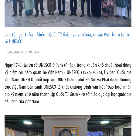
Lan tỏa giá trị Văn Miếu - Quốc Tử Giám và văn hóa, di sản Việt Nam tại trụ
sở UNESCO
18/06/2026 11:15
2241
Ngày 17-6, tại trụ sở UNESCO ở Paris (Pháp), trong khuôn khổ chuỗi hoạt động
kỷ niệm 50 năm quan hệ Việt Nam - UNESCO (1976-2026), Ủy ban Quốc gia
Việt Nam UNESCO phối hợp với UBND thành phố Hà Nội và Phái đoàn thường
trực Việt Nam bên cạnh UNESCO tổ chức chương trình văn hóa “Đạo học” nhân
dịp kỷ niệm 950 năm thành lập Quốc Tử Giám - cơ sở giáo dục đại học quốc gia
đầu tiên của Việt Nam.