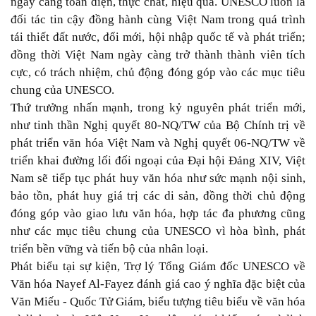
ngày càng toàn diện, thực chất, hiệu quả. UNESCO luôn là
đối tác tin cậy đồng hành cùng Việt Nam trong quá trình
tái thiết đất nước, đổi mới, hội nhập quốc tế và phát triển;
đồng thời Việt Nam ngày càng trở thành thành viên tích
cực, có trách nhiệm, chủ động đóng góp vào các mục tiêu
chung của UNESCO.
Thứ trưởng nhấn mạnh, trong kỷ nguyên phát triển mới,
như tinh thần Nghị quyết 80-NQ/TW của Bộ Chính trị về
phát triển văn hóa Việt Nam và Nghị quyết 06-NQ/TW về
triển khai đường lối đối ngoại của Đại hội Đảng XIV, Việt
Nam sẽ tiếp tục phát huy văn hóa như sức mạnh nội sinh,
bảo tồn, phát huy giá trị các di sản, đồng thời chủ động
đóng góp vào giao lưu văn hóa, hợp tác đa phương cũng
như các mục tiêu chung của UNESCO vì hòa bình, phát
triển bền vững và tiến bộ của nhân loại.
Phát biểu tại sự kiện, Trợ lý Tổng Giám đốc UNESCO về
Văn hóa Nayef Al-Fayez đánh giá cao ý nghĩa đặc biệt của
Văn Miếu - Quốc Tử Giám, biểu tượng tiêu biểu về văn hóa