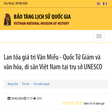
Chủ Nhật, 09/08/2026
BẢO TÀNG LỊCH SỬ QUỐC GIA
VIETNAM NATIONAL MUSEUM OF HISTORY
Toggle
navigatio
Lan tỏa giá trị Văn Miếu - Quốc Tử Giám và
văn hóa, di sản Việt Nam tại trụ sở UNESCO
Trang chủ
Tin tức
Tin nước ngoài
18/06/2026
11:15
2315
Điểm: 0/5 (0 đánh giá)