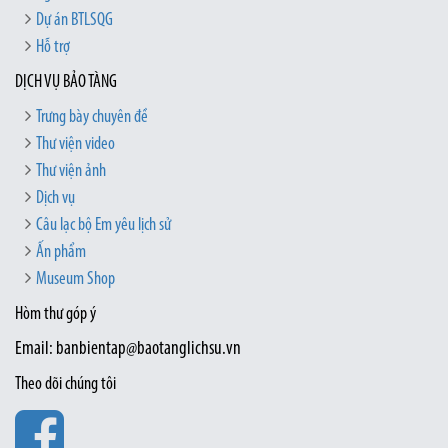
Dự án BTLSQG
Hỗ trợ
DỊCH VỤ BẢO TÀNG
Trưng bày chuyên đề
Thư viện video
Thư viện ảnh
Dịch vụ
Câu lạc bộ Em yêu lịch sử
Ấn phẩm
Museum Shop
Hòm thư góp ý
Email: banbientap@baotanglichsu.vn
Theo dõi chúng tôi