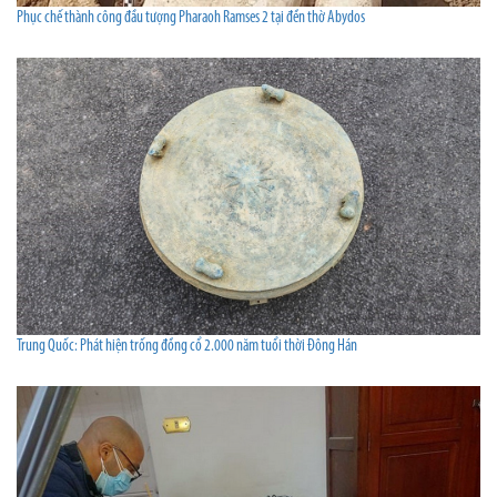
Phục chế thành công đầu tượng Pharaoh Ramses 2 tại đền thờ Abydos
Trung Quốc: Phát hiện trống đồng cổ 2.000 năm tuổi thời Đông Hán