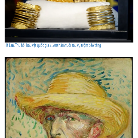
Hà Lan: Thu hồi báu vật quốc gia 2.500 năm tuổi sau vụ trộm bảo tàng