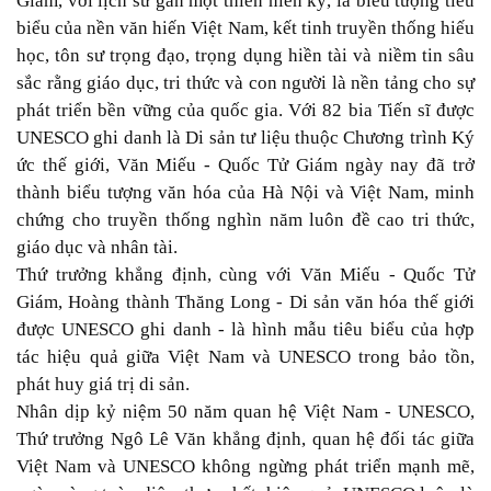
Giám, với lịch sử gần một thiên niên kỷ, là biểu tượng tiêu
biểu của nền văn hiến Việt Nam, kết tinh truyền thống hiếu
học, tôn sư trọng đạo, trọng dụng hiền tài và niềm tin sâu
sắc rằng giáo dục, tri thức và con người là nền tảng cho sự
phát triển bền vững của quốc gia. Với 82 bia Tiến sĩ được
UNESCO ghi danh là Di sản tư liệu thuộc Chương trình Ký
ức thế giới, Văn Miếu - Quốc Tử Giám ngày nay đã trở
thành biểu tượng văn hóa của Hà Nội và Việt Nam, minh
chứng cho truyền thống nghìn năm luôn đề cao tri thức,
giáo dục và nhân tài.
Thứ trưởng khẳng định, cùng với Văn Miếu - Quốc Tử
Giám, Hoàng thành Thăng Long - Di sản văn hóa thế giới
được UNESCO ghi danh - là hình mẫu tiêu biểu của hợp
tác hiệu quả giữa Việt Nam và UNESCO trong bảo tồn,
phát huy giá trị di sản.
Nhân dịp kỷ niệm 50 năm quan hệ Việt Nam - UNESCO,
Thứ trưởng Ngô Lê Văn khẳng định, quan hệ đối tác giữa
Việt Nam và UNESCO không ngừng phát triển mạnh mẽ,