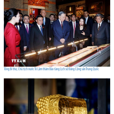
Tổng Bí thư, Chủ tịch nước Tô Lâm thăm Bảo tàng Lịch sử Đảng Cộng sản Trung Quốc