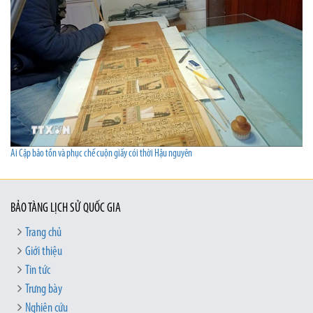
Ai Cập bảo tồn và phục chế cuộn giấy cói thời Hậu nguyên
BẢO TÀNG LỊCH SỬ QUỐC GIA
Trang chủ
Giới thiệu
Tin tức
Trưng bày
Nghiên cứu