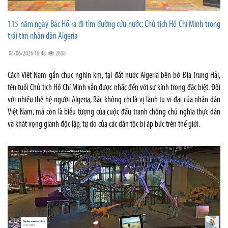
115 năm ngày Bác Hồ ra đi tìm đường cứu nước: Chủ tịch Hồ Chí Minh trong
trái tim nhân dân Algeria
04/06/2026 16:48
2808
Cách Việt Nam gần chục nghìn km, tại đất nước Algeria bên bờ Địa Trung Hải,
tên tuổi Chủ tịch Hồ Chí Minh vẫn được nhắc đến với sự kính trọng đặc biệt. Đối
với nhiều thế hệ người Algeria, Bác không chỉ là vị lãnh tụ vĩ đại của nhân dân
Việt Nam, mà còn là biểu tượng của cuộc đấu tranh chống chủ nghĩa thực dân
và khát vọng giành độc lập, tự do của các dân tộc bị áp bức trên thế giới.