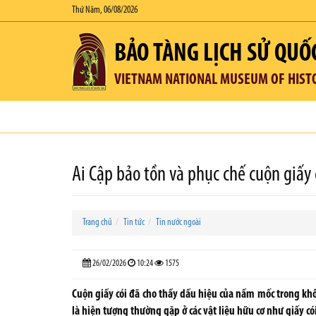
Thứ Năm, 06/08/2026
BẢO TÀNG LỊCH SỬ QUỐ
VIETNAM NATIONAL MUSEUM OF HIST
Ai Cập bảo tồn và phục chế cuộn giấy
Trang chủ
Tin tức
Tin nước ngoài
26/02/2026
10:24
1575
Cuộn giấy cói đã cho thấy dấu hiệu của nấm mốc trong kh
là hiện tượng thường gặp ở các vật liệu hữu cơ như giấy cói