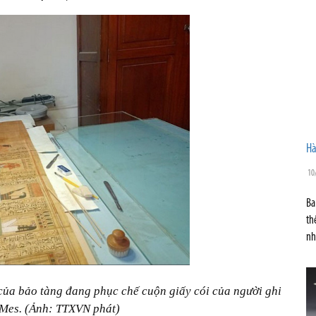
Hà
10
Ba
th
nh
của bảo tàng đang phục chế cuộn giấy cói của người ghi
Mes. (Ảnh: TTXVN phát)