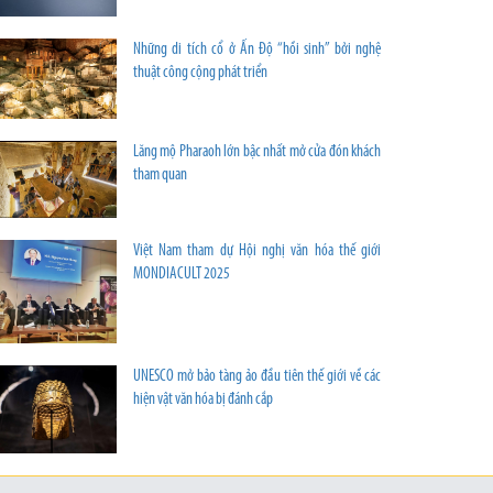
Những di tích cổ ở Ấn Độ “hồi sinh” bởi nghệ
thuật công cộng phát triển
Lăng mộ Pharaoh lớn bậc nhất mở cửa đón khách
tham quan
Việt Nam tham dự Hội nghị văn hóa thế giới
MONDIACULT 2025
UNESCO mở bảo tàng ảo đầu tiên thế giới về các
hiện vật văn hóa bị đánh cắp