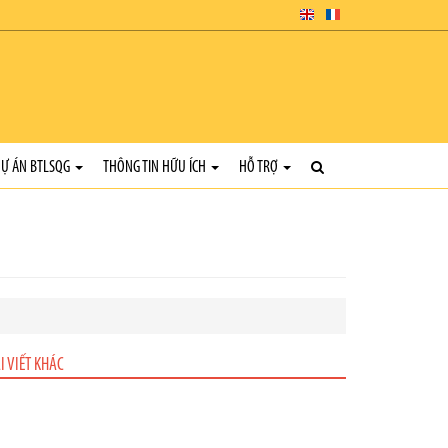
Ự ÁN BTLSQG
THÔNG TIN HỮU ÍCH
HỖ TRỢ
I VIẾT KHÁC