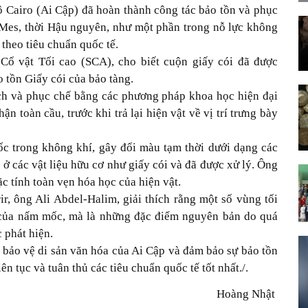
ô Cairo (Ai Cập) đã hoàn thành công tác bảo tồn và phục
-Mes, thời Hậu nguyên, như một phần trong nỗ lực không
theo tiêu chuẩn quốc tế.
Cổ vật Tối cao (SCA), cho biết cuộn giấy cói đã được
 tồn Giấy cói của bảo tàng.
ch và phục chế bằng các phương pháp khoa học hiện đại
n toàn cầu, trước khi trả lại hiện vật về vị trí trưng bày
c trong không khí, gây đổi màu tạm thời dưới dạng các
ở các vật liệu hữu cơ như giấy cói và đã được xử lý. Ông
 tính toàn vẹn hóa học của hiện vật.
, ông Ali Abdel-Halim, giải thích rằng một số vùng tối
u của nấm mốc, mà là những đặc điểm nguyên bản do quá
 phát hiện.
 bảo vệ di sản văn hóa của Ai Cập và đảm bảo sự bảo tồn
ên tục và tuân thủ các tiêu chuẩn quốc tế tốt nhất./.
Hoàng Nhật