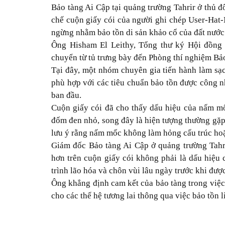
Bảo tàng Ai Cập tại quảng trường Tahrir ở thủ đ
chế cuộn giấy cói của người ghi chép User-Hat
ngừng nhằm bảo tồn di sản khảo cổ của đất nước 
Ông Hisham El Leithy, Tổng thư ký Hội đồng 
chuyển từ tủ trưng bày đến Phòng thí nghiệm Bảo
Tại đây, một nhóm chuyên gia tiến hành làm sạ
phù hợp với các tiêu chuẩn bảo tồn được công nhậ
ban đầu.
Cuộn giấy cói đã cho thấy dấu hiệu của nấm mố
đốm đen nhỏ, song đây là hiện tượng thường gặp 
lưu ý rằng nấm mốc không làm hỏng cấu trúc hoặc
Giám đốc Bảo tàng Ai Cập ở quảng trường Tahrir
hơn trên cuộn giấy cói không phải là dấu hiệ
trình lão hóa và chôn vùi lâu ngày trước khi được
Ông khẳng định cam kết của bảo tàng trong việc
cho các thế hệ tương lai thông qua việc bảo tồn li