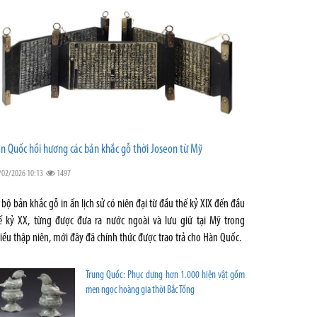
n Quốc hồi hương các bản khắc gỗ thời Joseon từ Mỹ
/02/2026 10:13
1497
 bộ bản khắc gỗ in ấn lịch sử có niên đại từ đầu thế kỷ XIX đến đầu
ế kỷ XX, từng được đưa ra nước ngoài và lưu giữ tại Mỹ trong
iều thập niên, mới đây đã chính thức được trao trả cho Hàn Quốc.
Trung Quốc: Phục dựng hơn 1.000 hiện vật gốm
men ngọc hoàng gia thời Bắc Tống