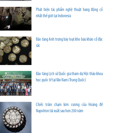
Phát hiện tác phẩm nghệ thuật hang động cổ
nhất thế giới tại Indonesia
Bảo tàng Anh trưng bày loạt kho báu khảo cổ đặc
sắc
Bảo tàng Lịch sử Quốc gia tham dự Hội thảo khoa
học quốc tế tại Vân Nam (Trung Quốc)
Chiếc trâm chạm kim cương của Hoàng đế
Napoléon tái xuất sau hơn 200 năm