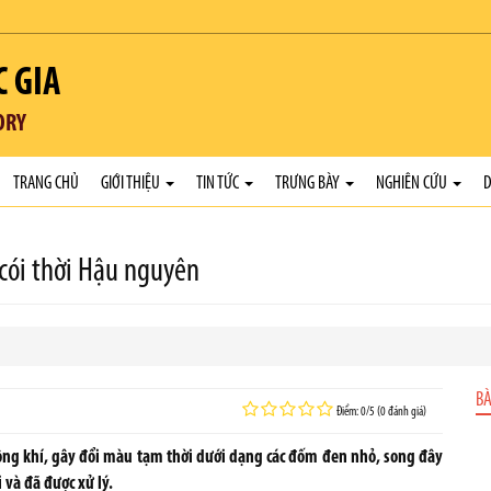
C GIA
ORY
TRANG CHỦ
GIỚI THIỆU
TIN TỨC
TRƯNG BÀY
NGHIÊN CỨU
D
 cói thời Hậu nguyên
BÀ
Điểm: 0/5 (0 đánh giá)
ông khí, gây đổi màu tạm thời dưới dạng các đốm đen nhỏ, song đây
 và đã được xử lý.