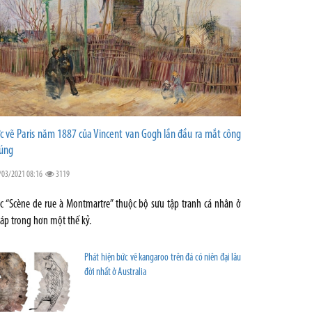
c vẽ Paris năm 1887 của Vincent van Gogh lần đầu ra mắt công
úng
/03/2021 08:16
3119
c “Scène de rue à Montmartre” thuộc bộ sưu tập tranh cá nhân ở
áp trong hơn một thế kỷ.
Phát hiện bức vẽ kangaroo trên đá có niên đại lâu
đời nhất ở Australia