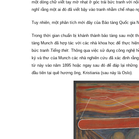
một dòng chữ viết tay mờ nhạt ở góc trái bức tranh với nộ
nghĩ rằng một ai đó đã viết bậy vào tranh nhằm chế nhạo n
Tuy nhiên, một phân tích mới đây của Bảo tàng Quốc gia N
Trong thời gian chuẩn bị khánh thành bảo tàng sau một t
tàng Munch đã hợp tác với các nhà khoa học để thực hiệ
bức tranh
Tiếng thét
. Thông qua việc sử dụng công nghệ hồ
ký và thư của Munch các nhà nghiên cứu đã xác định rằng
từ này vào năm 1895 hoặc ngay sau đó để đáp lại những l
đầu tiên tại quê hương ông, Kristiania (sau này là Oslo).