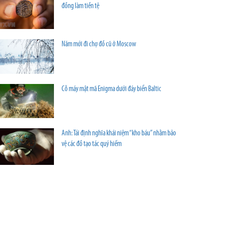
đồng làm tiền tệ
Năm mới đi chợ đồ cũ ở Moscow
Cỗ máy mật mã Enigma dưới đáy biển Baltic
Anh: Tái định nghĩa khái niệm “kho báu” nhằm bảo
vệ các đồ tạo tác quý hiếm