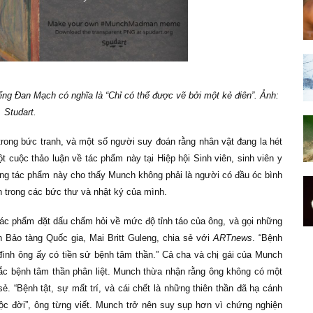
ếng Đan Mạch có nghĩa là “Chỉ có thể được vẽ bởi một kẻ điên”. Ảnh:
Studart.
ong bức tranh, và một số người suy đoán rằng nhân vật đang la hét
 cuộc thảo luận về tác phẩm này tại Hiệp hội Sinh viên, sinh viên y
rằng tác phẩm này cho thấy Munch không phải là người có đầu óc bình
ần trong các bức thư và nhật ký của mình.
tác phẩm đặt dấu chấm hỏi về mức độ tỉnh táo của ông, và gọi những
h Bảo tàng Quốc gia, Mai Britt Guleng, chia sẻ với
ARTnews
. “Bệnh
đình ông ấy có tiền sử bệnh tâm thần.” Cả cha và chị gái của Munch
ắc bệnh tâm thần phân liệt. Munch thừa nhận rằng ông không có một
. “Bệnh tật, sự mất trí, và cái chết là những thiên thần đã hạ cánh
cuộc đời”, ông từng viết. Munch trở nên suy sụp hơn vì chứng nghiện