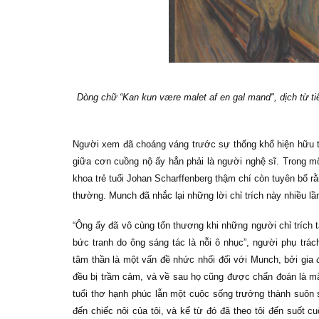
Dòng chữ “Kan kun være malet af en gal mand", dịch từ ti
Người xem đã choáng váng trước sự thống khổ hiện hữu tr
giữa cơn cuồng nộ ấy hẳn phải là người nghệ sĩ. Trong một
khoa trẻ tuổi Johan Scharffenberg thậm chí còn tuyên bố 
thường. Munch đã nhắc lại những lời chỉ trích này nhiều l
“Ông ấy đã vô cùng tổn thương khi những người chỉ trích 
bức tranh do ông sáng tác là nỗi ô nhục”, người phụ trác
tâm thần là một vấn đề nhức nhối đối với Munch, bởi gia 
đều bị trầm cảm, và về sau họ cũng được chẩn đoán là m
tuổi thơ hạnh phúc lẫn một cuộc sống trưởng thành suôn sẻ
đến chiếc nôi của tôi, và kể từ đó đã theo tôi đến suốt 