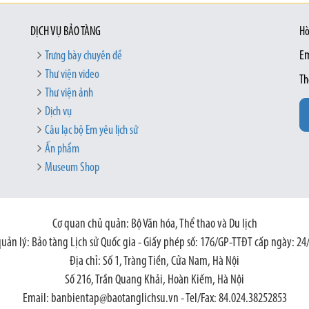
DỊCH VỤ BẢO TÀNG
Hò
Trưng bày chuyên đề
Em
Thư viện video
Th
Thư viện ảnh
Dịch vụ
Câu lạc bộ Em yêu lịch sử
Ấn phẩm
Museum Shop
Cơ quan chủ quản: Bộ Văn hóa, Thể thao và Du lịch
quản lý: Bảo tàng Lịch sử Quốc gia - Giấy phép số: 176/GP-TTĐT cấp ngày: 24
Địa chỉ: Số 1, Tràng Tiền, Cửa Nam, Hà Nội
Số 216, Trần Quang Khải, Hoàn Kiếm, Hà Nội
Email: banbientap@baotanglichsu.vn - Tel/Fax: 84.024.38252853