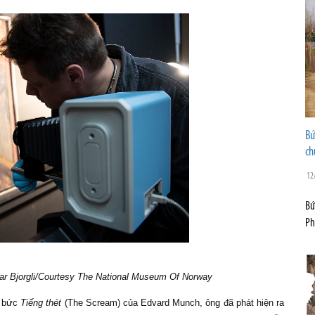
Bứ
ch
12
Bứ
Ph
ar Bjorgli/Courtesy The National Museum Of Norway
t bức
Tiếng thét
(The Scream) của Edvard Munch, ông đã phát hiện ra