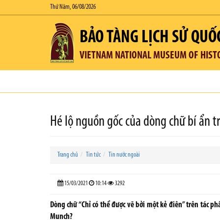
Thứ Năm, 06/08/2026
BẢO TÀNG LỊCH SỬ QUỐ
VIETNAM NATIONAL MUSEUM OF HIST
Hé lộ nguồn gốc của dòng chữ bí ẩn t
Trang chủ
Tin tức
Tin nước ngoài
15/03/2021
10:14
3292
Dòng chữ “Chỉ có thể được vẽ bởi một kẻ điên” trên tác p
Munch?