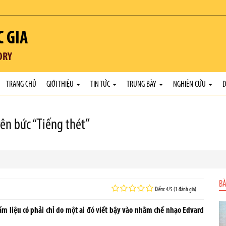
C GIA
ORY
TRANG CHỦ
GIỚI THIỆU
TIN TỨC
TRƯNG BÀY
NGHIÊN CỨU
D
rên bức “Tiếng thét”
BÀ
Điểm: 4/5 (1 đánh giá)
hẩm liệu có phải chỉ do một ai đó viết bậy vào nhằm chế nhạo Edvard