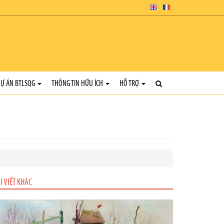
Ự ÁN BTLSQG
THÔNG TIN HỮU ÍCH
HỖ TRỢ
I VIẾT KHÁC