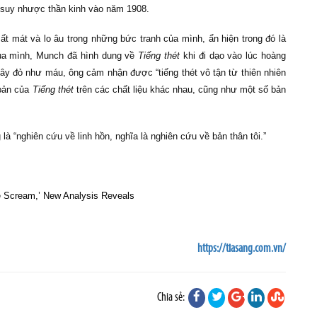
ị suy nhược thần kinh vào năm 1908.
t mát và lo âu trong những bức tranh của mình, ẩn hiện trong đó là
của mình, Munch đã hình dung về
Tiếng thét
khi đi dạo vào lúc hoàng
ây đỏ như máu, ông cảm nhận được “tiếng thét vô tận từ thiên nhiên
bản của
Tiếng thét
trên các chất liệu khác nhau, cũng như một số bản
là “nghiên cứu về linh hồn, nghĩa là nghiên cứu về bản thân tôi.”
e Scream,’ New Analysis Reveals
https://tiasang.com.vn/
Chia sẻ: