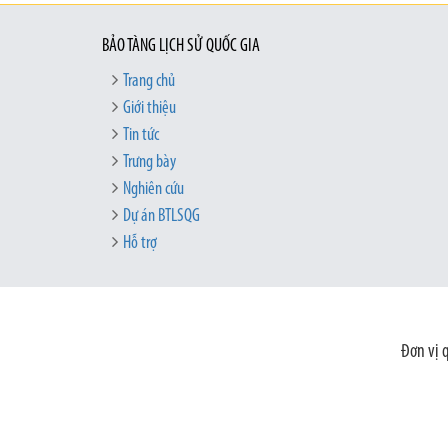
BẢO TÀNG LỊCH SỬ QUỐC GIA
Trang chủ
Giới thiệu
Tin tức
Trưng bày
Nghiên cứu
Dự án BTLSQG
Hỗ trợ
Đơn vị 