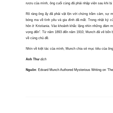
rượu của mình, ông cuối cùng đã phải nhập viện sau khi b
Rõ ràng ông ấy đã phải vật lộn với chứng trầm cảm, sự mấ
bóng ma về tình yêu và gia đình đã mất. Trong nhật ký 
hôn ở Kristiania. Vào khoảnh khắc lặng nhìn những đám m
vọng đến”. Từ năm 1893 đến năm 1910, Munch đã vẽ bốn 
về cùng chủ đề.
Nhìn về kiệt tác của mình, Munch chia sẻ mục tiêu của ông 
Anh Thư
dịch
Nguồn
:
Edvard Munch Authored Mysterious Writing on ‘Th