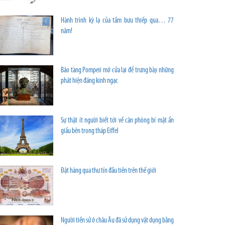
Hành trình kỳ lạ của tấm bưu thiếp qua… 77
năm!
Bảo tàng Pompeii mở cửa lại để trưng bày những
phát hiện đáng kinh ngạc
Sự thật ít người biết tới về căn phòng bí mật ẩn
giấu bên trong tháp Eiffel
Đặt hàng qua thư tín đầu tiên trên thế giới
Người tiền sử ở châu Âu đã sử dụng vật dụng bằng