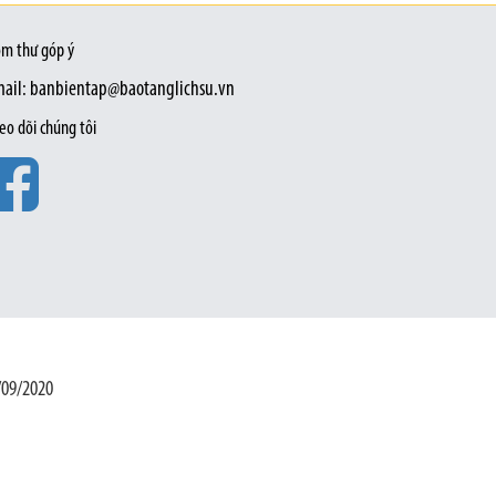
m thư góp ý
ail: banbientap@baotanglichsu.vn
eo dõi chúng tôi
/09/2020