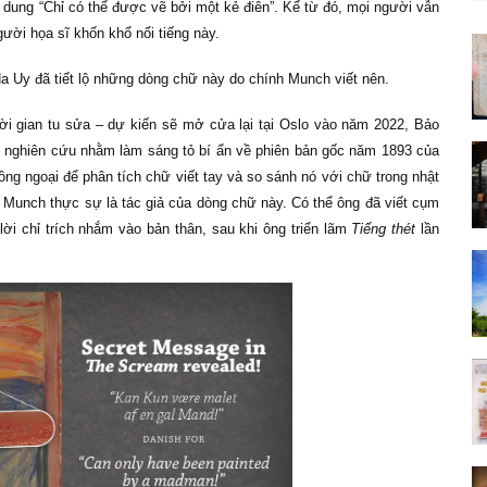
i dung “Chỉ có thể được vẽ bởi một kẻ điên”. Kể từ đó, mọi người vẫn
gười họa sĩ khốn khổ nổi tiếng này.
a Uy đã tiết lộ những dòng chữ này do chính Munch viết nên.
hời gian tu sửa – dự kiến sẽ mở cửa lại tại Oslo vào năm 2022, Bảo
n nghiên cứu nhằm làm sáng tỏ bí ẩn về phiên bản gốc năm 1893 của
ng ngoại để phân tích chữ viết tay và so sánh nó với chữ trong nhật
 Munch thực sự là tác giả của dòng chữ này. Có thể ông đã viết cụm
ời chỉ trích nhắm vào bản thân, sau khi ông triển lãm
Tiếng thét
lần