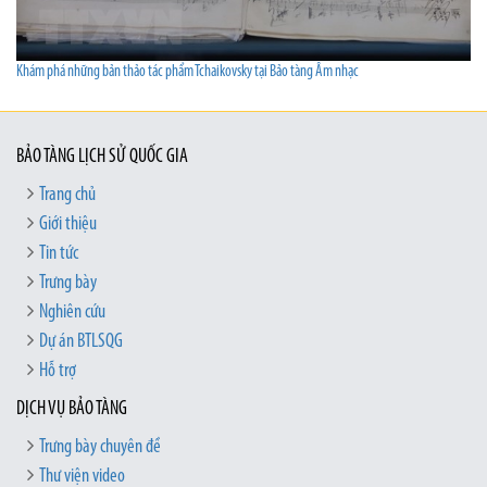
Khám phá những bản thảo tác phẩm Tchaikovsky tại Bảo tàng Âm nhạc
BẢO TÀNG LỊCH SỬ QUỐC GIA
Trang chủ
Giới thiệu
Tin tức
Trưng bày
Nghiên cứu
Dự án BTLSQG
Hỗ trợ
DỊCH VỤ BẢO TÀNG
Trưng bày chuyên đề
Thư viện video