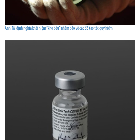
Anh: Tái định nghĩa khái niệm “kho báu” nhằm bảo vệ các đồ tạo tác quý hiếm