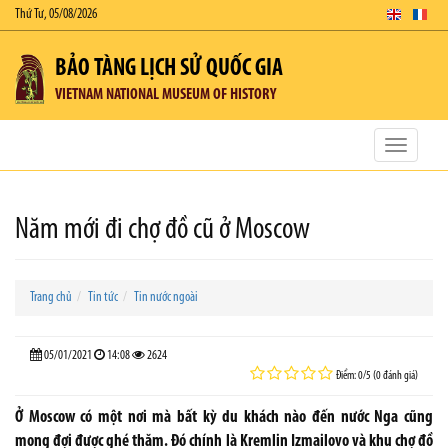
Thứ Tư, 05/08/2026
BẢO TÀNG LỊCH SỬ QUỐC GIA
VIETNAM NATIONAL MUSEUM OF HISTORY
Toggle
navigatio
Năm mới đi chợ đồ cũ ở Moscow
Trang chủ
Tin tức
Tin nước ngoài
05/01/2021
14:08
2624
Điểm: 0/5 (0 đánh giá)
Ở Moscow có một nơi mà bất kỳ du khách nào đến nước Nga cũng
mong đợi được ghé thăm. Đó chính là Kremlin Izmailovo và khu chợ đồ