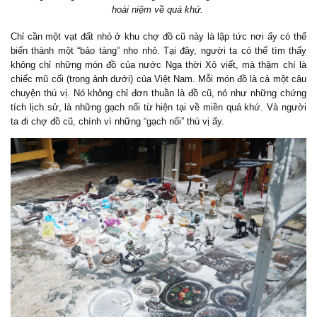
hoài niệm về quá khứ.
Chỉ cần một vạt đất nhỏ ở khu chợ đồ cũ này là lập tức nơi ấy có thể
biến thành một “bảo tàng” nho nhỏ. Tại đây, người ta có thể tìm thấy
không chỉ những món đồ của nước Nga thời Xô viết, mà thậm chí là
chiếc mũ cối (trong ảnh dưới) của Việt Nam. Mỗi món đồ là cả một câu
chuyện thú vị. Nó không chỉ đơn thuần là đồ cũ, nó như những chứng
tích lịch sử, là những gạch nối từ hiện tại về miền quá khứ. Và người
ta đi chợ đồ cũ, chính vì những “gạch nối” thú vị ấy.