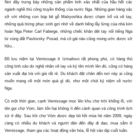
Nơi đây trưng bày những sản phẩm tinh xảo nhất của hầu hết các
ngành nghề thủ công truyền thống của nước Nga. Những gian hàng sặc
sỡ với những con búp bê gỗ Matryoshka được chạm trổ và vẽ tay,
những quả trứng phục sinh gợi nhớ về danh tiếng lẫy lừng của nhà kim
hoàn Nga Peter Carl Faberge, những chiếc khăn dệt tay nổi tiếng Nga
từ vùng đất Pavlovsky Posad, mà cô gái nào cũng mong ước được sở
hữu...
Đồ lưu niệm tại Vernissage ở Izmailovo rất phong phú, có hàng thủ
công tinh xảo do nghệ nhân vẽ tay và ký tên mình lên đó, cũng có hàng
sản xuất đại trà với giá rất rẻ. Du khách đặt chân đến nơi này ai cũng
muốn mang về một món quà gì đó, như một chút kỷ niệm về nước
Nga.
Có một thời gian, cạnh Vernissage mọc lên khu chợ trời khổng lồ, với
tên gọi chợ Vòm, làm tổn hại không ít đến cảnh quan và công trình lịch
sử ở đây. Sau khi chợ Vòm được dẹp bỏ hồi mùa hè năm 2009, ngày
càng có nhiều du khách và người dân đến đây đi dạo, mua sắm ở
Vernissage, tham gia các hoạt động văn hóa, lễ hội vào dịp cuối tuần.