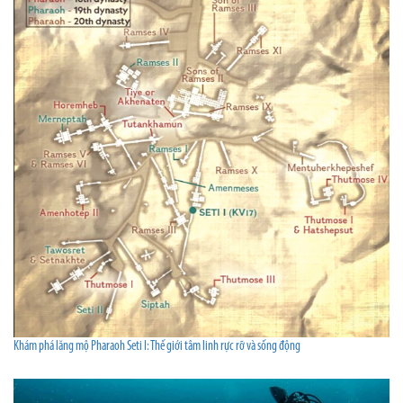
Khám phá lăng mộ Pharaoh Seti I: Thế giới tâm linh rực rỡ và sống động