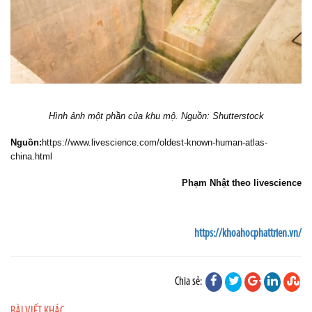
Hình ảnh một phần của khu mộ. Nguồn: Shutterstock
Nguồn:
https://www.livescience.com/oldest-known-human-atlas-
china.html
Phạm Nhật theo livescience
https://khoahocphattrien.vn/
Chia sẻ:
BÀI VIẾT KHÁC