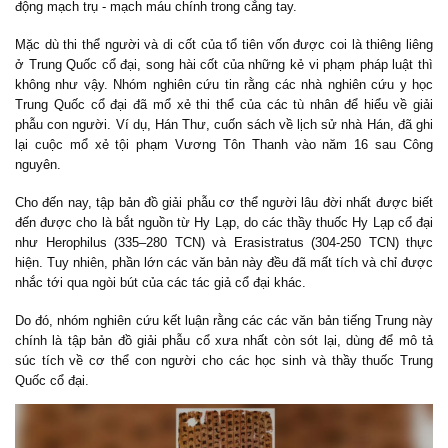
động mạch trụ - mạch máu chính trong cẳng tay.
Mặc dù thi thể người và di cốt của tổ tiên vốn được coi là thiêng liêng
ở Trung Quốc cổ đại, song hài cốt của những kẻ vi phạm pháp luật thì
không như vậy. Nhóm nghiên cứu tin rằng các nhà nghiên cứu y học
Trung Quốc cổ đại đã mổ xẻ thi thể của các tù nhân để hiểu về giải
phẫu con người. Ví dụ, Hán Thư, cuốn sách về lịch sử nhà Hán, đã ghi
lại cuộc mổ xẻ tội phạm Vương Tôn Thanh vào năm 16 sau Công
nguyên.
Cho đến nay, tập bản đồ giải phẫu cơ thể người lâu đời nhất được biết
đến được cho là bắt nguồn từ Hy Lạp, do các thầy thuốc Hy Lạp cổ đại
như Herophilus (335–280 TCN) và Erasistratus (304-250 TCN) thực
hiện. Tuy nhiên, phần lớn các văn bản này đều đã mất tích và chỉ được
nhắc tới qua ngòi bút của các tác giả cổ đại khác.
Do đó, nhóm nghiên cứu kết luận rằng các các văn bản tiếng Trung này
chính là tập bản đồ giải phẫu cổ xưa nhất còn sót lại, dùng để mô tả
súc tích về cơ thể con người cho các học sinh và thầy thuốc Trung
Quốc cổ đại.