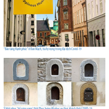
“Bảo tàng Hạnh phúc” ở Đan Mạch, tia hy vọng trong đại dịch Covid-19
Ý khôi phục 'hố rượu vang' thời Phục hưng để phục vụ thực khách thời COVID-19