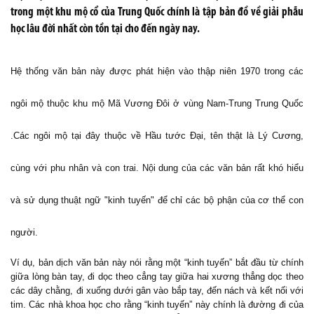
trong một khu mộ cổ của Trung Quốc chính là tập bản đồ về giải phẫu
học lâu đời nhất còn tồn tại cho đến ngày nay.
Hệ thống văn bản này được phát hiện vào thập niên 1970 trong các
ngôi mộ thuộc khu mộ Mã Vương Đôi ở vùng Nam-Trung Trung Quốc
.Các ngôi mộ tại đây thuộc về Hầu tước Đại, tên thật là Lý Cương,
cùng với phu nhân và con trai. Nội dung của các văn bản rất khó hiểu
và sử dụng thuật ngữ "kinh tuyến" để chỉ các bộ phận của cơ thể con
người.
Ví dụ, bản dịch văn bản này nói rằng một “kinh tuyến” bắt đầu từ chính
giữa lòng bàn tay, đi dọc theo cẳng tay giữa hai xương thẳng dọc theo
các dây chằng, đi xuống dưới gân vào bắp tay, đến nách và kết nối với
tim. Các nhà khoa học cho rằng “kinh tuyến” này chính là đường đi của