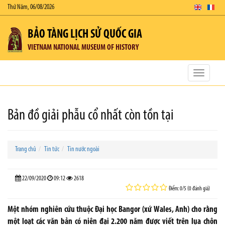
Thứ Năm, 06/08/2026
BẢO TÀNG LỊCH SỬ QUỐC GIA
VIETNAM NATIONAL MUSEUM OF HISTORY
Toggle
navigatio
Bản đồ giải phẫu cổ nhất còn tồn tại
Trang chủ
Tin tức
Tin nước ngoài
22/09/2020
09:12
2618
Điểm: 0/5 (0 đánh giá)
Một nhóm nghiên cứu thuộc Đại học Bangor (xứ Wales, Anh) cho rằng
một loạt các văn bản có niên đại 2.200 năm được viết trên lụa chôn