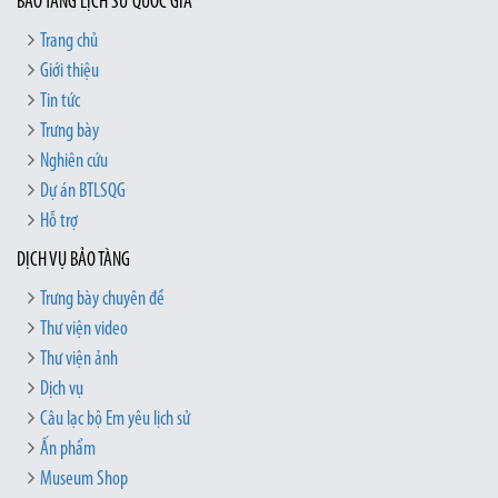
BẢO TÀNG LỊCH SỬ QUỐC GIA
Trang chủ
Giới thiệu
Tin tức
Trưng bày
Nghiên cứu
Dự án BTLSQG
Hỗ trợ
DỊCH VỤ BẢO TÀNG
Trưng bày chuyên đề
Thư viện video
Thư viện ảnh
Dịch vụ
Câu lạc bộ Em yêu lịch sử
Ấn phẩm
Museum Shop