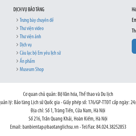
DỊCH VỤ BẢO TÀNG
Hò
Trưng bày chuyên đề
Em
Thư viện video
Th
Thư viện ảnh
Dịch vụ
Câu lạc bộ Em yêu lịch sử
Ấn phẩm
Museum Shop
Cơ quan chủ quản: Bộ Văn hóa, Thể thao và Du lịch
quản lý: Bảo tàng Lịch sử Quốc gia - Giấy phép số: 176/GP-TTĐT cấp ngày: 24
Địa chỉ: Số 1, Tràng Tiền, Cửa Nam, Hà Nội
Số 216, Trần Quang Khải, Hoàn Kiếm, Hà Nội
Email: banbientap@baotanglichsu.vn - Tel/Fax: 84.024.38252853