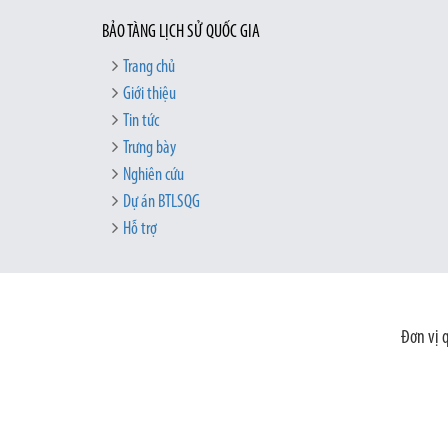
BẢO TÀNG LỊCH SỬ QUỐC GIA
Trang chủ
Giới thiệu
Tin tức
Trưng bày
Nghiên cứu
Dự án BTLSQG
Hỗ trợ
Đơn vị 