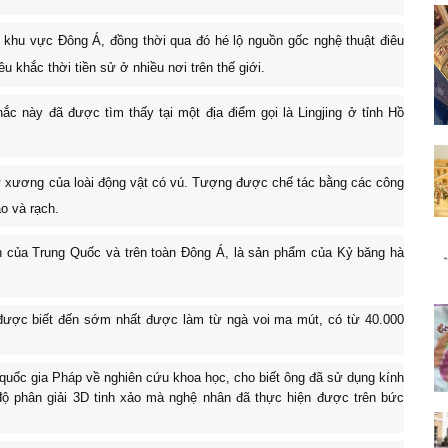
i khu vực Đông Á, đồng thời qua đó hé lộ nguồn gốc
nghệ thuật điêu
iêu khắc
thời tiền sử ở nhiều nơi trên thế giới.
ắc này đã được tìm thấy tại một địa điểm gọi là Lingjing ở tỉnh Hồ
ừ xương của loài động vật có vú. Tượng được chế tác bằng các công
o và rạch.
ến của Trung Quốc và trên toàn Đông Á, là sản phẩm của Kỷ băng hà
 được biết đến sớm nhất được làm từ ngà voi ma mút, có từ 40.000
quốc gia Pháp về nghiên cứu khoa học, cho biết ông đã sử dụng kính
độ phân giải 3D tinh xảo mà nghệ nhân đã thực hiện được trên bức