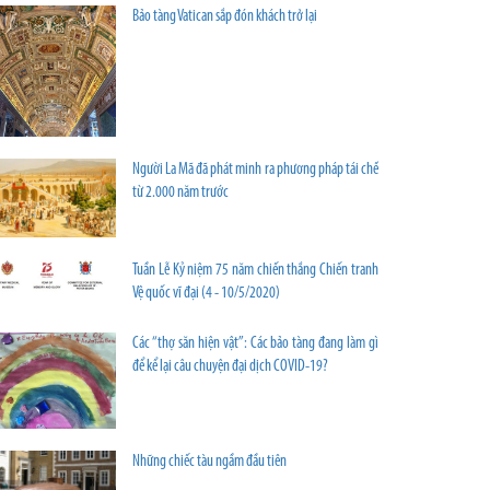
Bảo tàng Vatican sắp đón khách trở lại
Người La Mã đã phát minh ra phương pháp tái chế
từ 2.000 năm trước
Tuần Lễ Kỷ niệm 75 năm chiến thắng Chiến tranh
Vệ quốc vĩ đại (4 - 10/5/2020)
Các “thợ săn hiện vật”: Các bảo tàng đang làm gì
để kể lại câu chuyện đại dịch COVID-19?
Những chiếc tàu ngầm đầu tiên