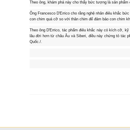
Theo ông, khám phá này cho thấy bức tượng là sản phẩm c
Ông Francesco D'Errico cho rằng nghệ nhân điêu khắc bức 
con chim quá cỡ so với thân chim để đảm bảo con chim kh
Theo ông D'Errico, tác phẩm điêu khắc này có kích cỡ, kỹ
lâu đời hơn từ châu Âu và Siberi, điều này chứng tỏ tác p
Quốc./.