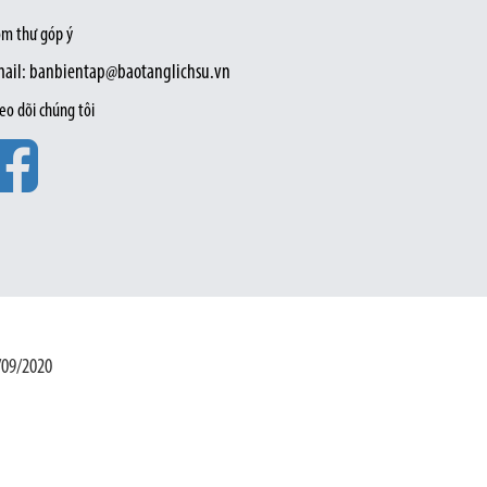
m thư góp ý
ail: banbientap@baotanglichsu.vn
eo dõi chúng tôi
/09/2020