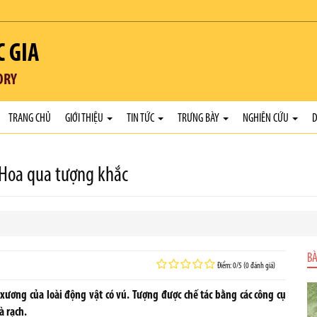
C GIA
ORY
TRANG CHỦ
GIỚI THIỆU
TIN TỨC
TRƯNG BÀY
NGHIÊN CỨU
D
 Hoa qua tượng khắc
BÀ
Điểm: 0/5 (0 đánh giá)
xương của loài động vật có vú. Tượng được chế tác bằng các công cụ
à rạch.