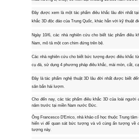
Đây được xem là một tác phẩm điêu khắc lâu đời nhất tạ
khắc 3D
độc đáo của Trung Quốc, khác hẳn với kỹ thuật đ
Ngày 10/6, các nhà nghiên cứu cho biết tác phẩm điêu kh
Nam, mô tả một con chim đứng trên bệ.
Các nhà nghiên cứu cho biết bức tượng được điêu khắc t
cụ đá, sử dụng 4 phương pháp điêu khắc, mài mòn, cắt, cạ
Đây là tác phẩm nghệ thuật 3D lâu đời nhất được biết đ
săn bắn hái lượm.
Cho đến nay, các tác phẩm điêu khắc 3D của loài người
năm trước tại miền Nam nước Đức.
Ông Francesco D'Errico, nhà khảo cổ học thuộc Trung tâm 
hiển vi để quan sát bức tượng và vô cùng ấn tượng về 
tượng này.