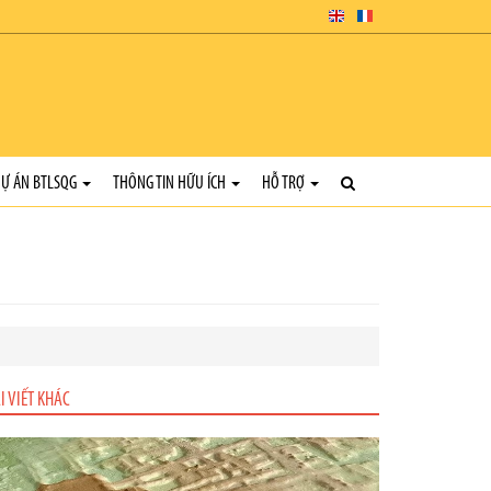
Ự ÁN BTLSQG
THÔNG TIN HỮU ÍCH
HỖ TRỢ
I VIẾT KHÁC