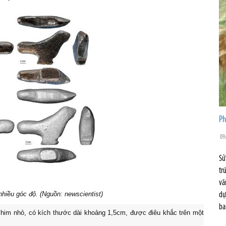
Ph
09
Sử
tr
vă
hiều góc độ. (Nguồn: newscientist)
dự
ba
him nhỏ, có kích thước dài khoảng 1,5cm, được điêu khắc trên một