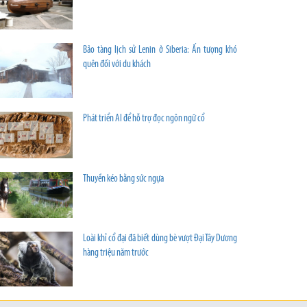
Bảo tàng lịch sử Lenin ở Siberia: Ấn tượng khó
quên đối với du khách
Phát triển AI để hỗ trợ đọc ngôn ngữ cổ
Thuyền kéo bằng sức ngựa
Loài khỉ cổ đại đã biết dùng bè vượt Đại Tây Dương
hàng triệu năm trước