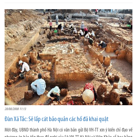
28/08/2008 11:13
Đàn Xã Tắc: Sẽ lấp cát bảo quản các hố đã khai quật
Mới đây, UBND thành phố Hà Nội có văn bản gửi Bộ VH-TT xin ý kiến chỉ đạo về