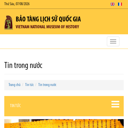
Thứ Sáu, 07/08/2026
BẢO TÀNG LỊCH SỬ QUỐC GIA
VIETNAM NATIONAL MUSEUM OF HISTORY
Toggle
navigatio
Tin trong nước
Trang chủ
Tin tức
Tin trong nước
TIN TỨC