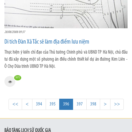
28/08/2008 09:37
Di tích Đàn Xã Tắc sẽ làm địa điểm lưu niệm
Thực hiện ý kiến chỉ đạo của Thủ tướng Chính phủ và UBND TP Hà Nội, chủ đầu
tư đã xây dựng một số phương án điều chỉnh thiết kế dự án đường Kim Liên -
Ô Chợ Dừa trình UBND TP Hà Nội.
3072
<<
<
394
395
396
397
398
>
>>
BẢO TÀNG LỊCH SỬ QUỐC GIA