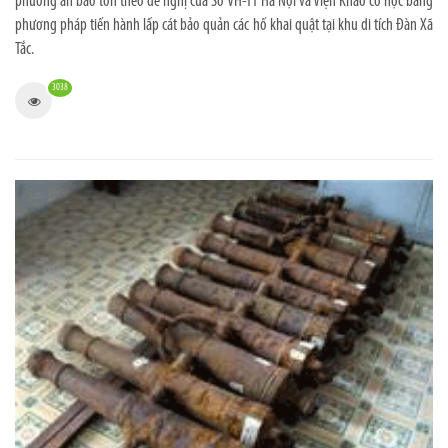
phương án bảo tồn theo đề nghị của Sở VH-TT Hà Nội và Viện Khảo cổ học bằng
phương pháp tiến hành lấp cát bảo quản các hố khai quật tại khu di tích Đàn Xã
Tắc.
3038