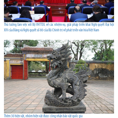
Thủ tướng làm việc với Bộ VHTTDL về các nhiệm vụ, giải pháp triển khai Nghị quyết Đại hội
XIV của Đảng và Nghị quyết số 80 của Bộ Chính trị về phát triển văn hóa Việt Nam
Thêm 30 hiện vật, nhóm hiện vật được công nhận bảo vật quốc gia