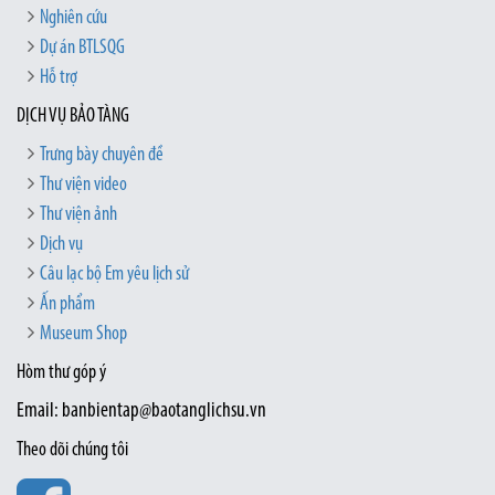
Nghiên cứu
Dự án BTLSQG
Hỗ trợ
DỊCH VỤ BẢO TÀNG
Trưng bày chuyên đề
Thư viện video
Thư viện ảnh
Dịch vụ
Câu lạc bộ Em yêu lịch sử
Ấn phẩm
Museum Shop
Hòm thư góp ý
Email: banbientap@baotanglichsu.vn
Theo dõi chúng tôi