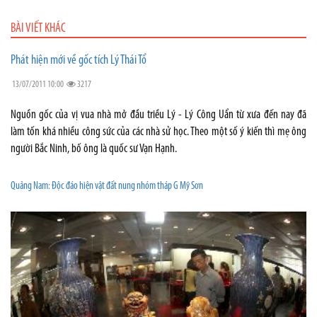
BÀI VIẾT KHÁC
Phát hiện mới về gốc tích Lý Thái Tổ
13/07/2011 10:00
3217
Nguồn gốc của vị vua nhà mở đầu triều Lý - Lý Công Uẩn từ xưa đến nay đã
làm tốn khá nhiều công sức của các nhà sử học. Theo một số ý kiến thì mẹ ông
người Bắc Ninh, bố ông là quốc sư Vạn Hạnh.
Quảng Nam: Độc đáo hiện vật đất nung nhóm tháp G Mỹ Sơn