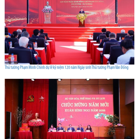
Thủ tướng Phạm Minh Chính dự lễ kỷ niệm 120 năm Ngày sinh Thủ tướng Phạm Văn Đồng