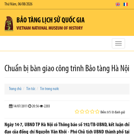
Thứ Năm, 06/08/2026
BẢO TÀNG LỊCH SỬ QUỐC GIA
VIETNAM NATIONAL MUSEUM OF HISTORY
Toggle
navigatio
Chuẩn bị bàn giao công trình Bảo tàng Hà Nội
Trang chủ
Tin tức
Tin trong nước
14/07/2011
20:56
2203
Điểm: 0/5 (0 đánh giá)
Ngày 14-7, UBND TP Hà Nội có Thông báo số 192/TB-UBND, kết luận chỉ
đạo của đồng chí Nguyễn Văn Khôi - Phó Chủ tịch UBND thành phố tại