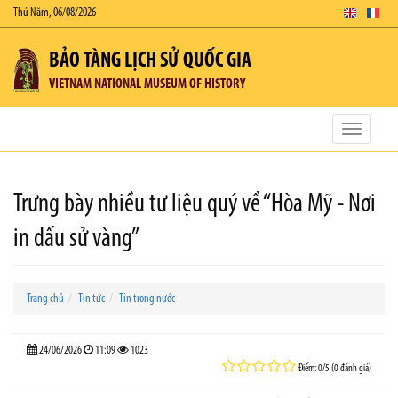
Thứ Năm, 06/08/2026
BẢO TÀNG LỊCH SỬ QUỐC GIA
VIETNAM NATIONAL MUSEUM OF HISTORY
Toggle
navigatio
Trưng bày nhiều tư liệu quý về “Hòa Mỹ - Nơi
in dấu sử vàng”
Trang chủ
Tin tức
Tin trong nước
24/06/2026
11:09
1023
Điểm: 0/5 (0 đánh giá)