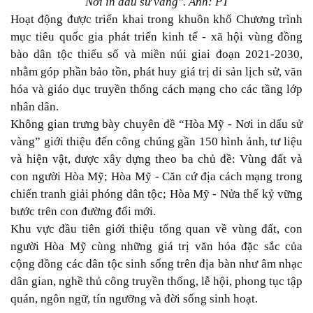
Nơi in dấu sử vàng". Ảnh: PT
Hoạt động được triển khai trong khuôn khổ Chương trình
mục tiêu quốc gia phát triển kinh tế - xã hội vùng đồng
bào dân tộc thiểu số và miền núi giai đoạn 2021-2030,
nhằm góp phần bảo tồn, phát huy giá trị di sản lịch sử, văn
hóa và giáo dục truyền thống cách mạng cho các tầng lớp
nhân dân.
Không gian trưng bày chuyên đề “Hòa Mỹ - Nơi in dấu sử
vàng” giới thiệu đến công chúng gần 150 hình ảnh, tư liệu
và hiện vật, được xây dựng theo ba chủ đề: Vùng đất và
con người Hòa Mỹ; Hòa Mỹ - Căn cứ địa cách mạng trong
chiến tranh giải phóng dân tộc; Hòa Mỹ - Nửa thế kỷ vững
bước trên con đường đổi mới.
Khu vực đầu tiên giới thiệu tổng quan về vùng đất, con
người Hòa Mỹ cùng những giá trị văn hóa đặc sắc của
cộng đồng các dân tộc sinh sống trên địa bàn như âm nhạc
dân gian, nghề thủ công truyền thống, lễ hội, phong tục tập
quán, ngôn ngữ, tín ngưỡng và đời sống sinh hoạt.