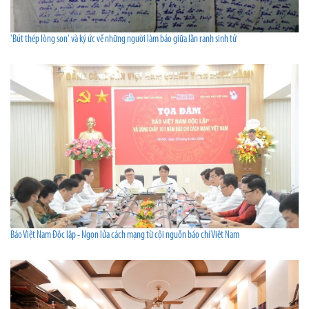
'Bút thép lòng son' và ký ức về những người làm báo giữa lằn ranh sinh tử
Báo Việt Nam Độc lập - Ngọn lửa cách mạng từ cội nguồn báo chí Việt Nam