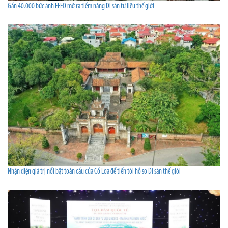
Gần 40.000 bức ảnh EFEO mở ra tiềm năng Di sản tư liệu thế giới
Nhận diện giá trị nổi bật toàn cầu của Cổ Loa để tiến tới hồ sơ Di sản thế giới