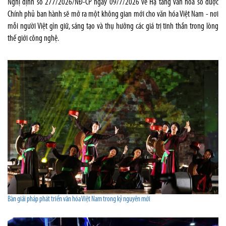
Nghị định số 277/2026/NĐ-CP ngày 09/7/2026 về Hạ tầng văn hóa số được
Chính phủ ban hành sẽ mở ra một không gian mới cho văn hóa Việt Nam - nơi
mỗi người Việt gìn giữ, sáng tạo và thụ hưởng các giá trị tinh thần trong lòng
thế giới công nghệ.
Bàn giải pháp phát triển văn hóa Việt Nam trong kỷ nguyên mới