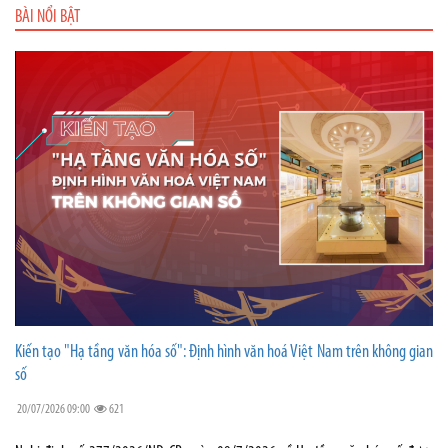
BÀI NỔI BẬT
Kiến tạo "Hạ tầng văn hóa số": Định hình văn hoá Việt Nam trên không gian
số
20/07/2026 09:00
621