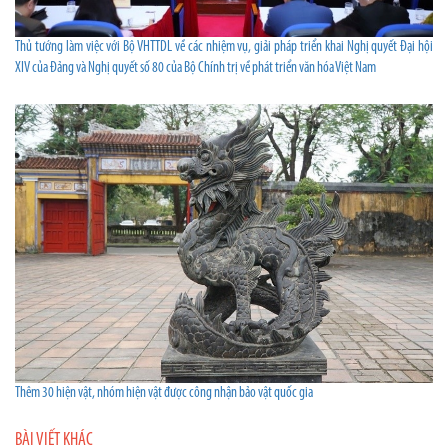
Thủ tướng làm việc với Bộ VHTTDL về các nhiệm vụ, giải pháp triển khai Nghị quyết Đại hội
XIV của Đảng và Nghị quyết số 80 của Bộ Chính trị về phát triển văn hóa Việt Nam
Thêm 30 hiện vật, nhóm hiện vật được công nhận bảo vật quốc gia
BÀI VIẾT KHÁC