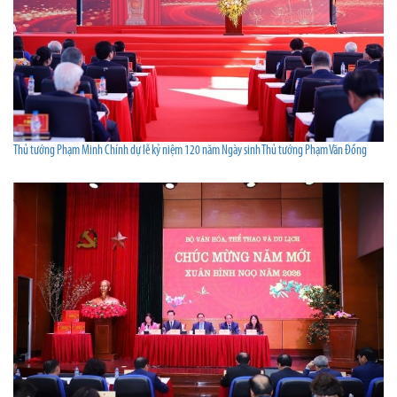
Thủ tướng Phạm Minh Chính dự lễ kỷ niệm 120 năm Ngày sinh Thủ tướng Phạm Văn Đồng