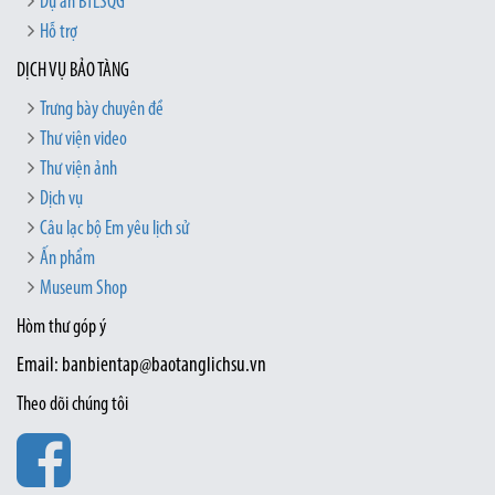
Dự án BTLSQG
Hỗ trợ
DỊCH VỤ BẢO TÀNG
Trưng bày chuyên đề
Thư viện video
Thư viện ảnh
Dịch vụ
Câu lạc bộ Em yêu lịch sử
Ấn phẩm
Museum Shop
Hòm thư góp ý
Email: banbientap@baotanglichsu.vn
Theo dõi chúng tôi