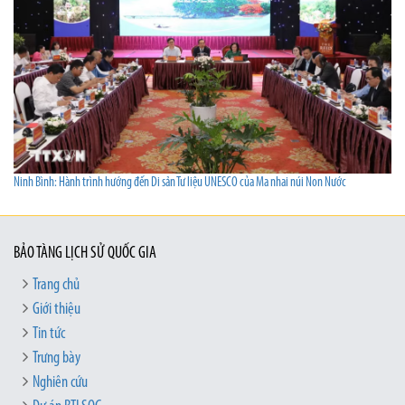
Ninh Bình: Hành trình hướng đến Di sản Tư liệu UNESCO của Ma nhai núi Non Nước
BẢO TÀNG LỊCH SỬ QUỐC GIA
Trang chủ
Giới thiệu
Tin tức
Trưng bày
Nghiên cứu