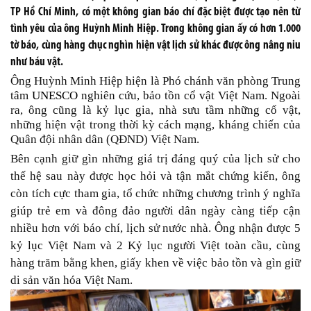
TP Hồ Chí Minh, có một không gian báo chí đặc biệt được tạo nên từ
tình yêu của ông Huỳnh Minh Hiệp. Trong không gian ấy có hơn 1.000
tờ báo, cùng hàng chục nghìn hiện vật lịch sử khác được ông nâng niu
như báu vật.
Ông Huỳnh Minh Hiệp hiện là Phó chánh văn phòng Trung
tâm
UNESCO
nghiên cứu, bảo tồn cổ vật Việt Nam. Ngoài
ra, ông cũng là kỷ lục gia, nhà sưu tầm những cổ vật,
những hiện vật trong thời kỳ cách mạng, kháng chiến của
Quân đội nhân dân (QĐND) Việt Nam.
Bên cạnh giữ gìn những giá trị đáng quý của lịch sử cho
thế hệ sau này được học hỏi và tận mắt chứng kiến, ông
còn tích cực tham gia, tổ chức những chương trình ý nghĩa
giúp trẻ em và đông đảo người dân ngày càng tiếp cận
nhiều hơn với báo chí, lịch sử nước nhà. Ông nhận được 5
kỷ lục Việt Nam và 2 Kỷ lục người Việt toàn cầu, cùng
hàng trăm bằng khen, giấy khen về việc bảo tồn và gìn giữ
di sản văn hóa Việt Nam.