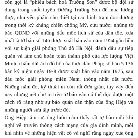
còn gọi là “phiếu bách hoá Trường Sơn” được bộ đội sử
dụng trong suốt tuyến Đường
Trường Sơn
để mua lương
thực, nhu yếu phẩm cần thiết tại các binh trạm dọc đường
trong thời kỳ kháng chiến chống Mỹ, cứu nước; những tờ
báo QĐND với những dấu mốc lịch sử của dân tộc, xưa
nhất là tờ báo số 146 được xuất bản vào năm 1954 gắn liền
với sự kiện giải phóng Thủ đô Hà Nội, đánh dấu sự tiếp
quản và làm chủ hoàn toàn thành phố của lực lượng Việt
Minh, chấm dứt ách đô hộ của thực dân Pháp; số báo 5.136
bản kỷ niệm ngày 19-8 được xuất bản vào năm 1975, sau
dấu mốc giải phóng miền Nam, thống nhất đất nước.
Những năm đó, kỹ thuật in còn rất đơn giản, tuy vậy đến
nay những nét chữ in trên tờ báo vẫn có thể đọc được một
cách rõ ràng nhờ sự bảo quản cẩn thận của ông Hiệp và
những người sưu tập trước đó.
Ông Hiệp tâm sự, ông luôn cảm thấy rất tự hào mỗi khi
nghĩ về truyền thống cách mạng của gia đình mình, mỗi
khi nhìn về những hiện vật cổ và nghĩ rằng ngày xưa ông