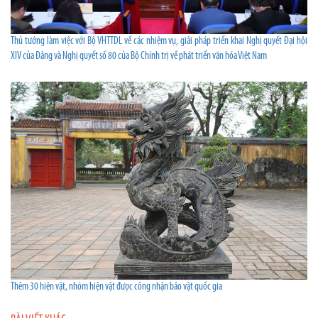
Thủ tướng làm việc với Bộ VHTTDL về các nhiệm vụ, giải pháp triển khai Nghị quyết Đại hội
XIV của Đảng và Nghị quyết số 80 của Bộ Chính trị về phát triển văn hóa Việt Nam
Thêm 30 hiện vật, nhóm hiện vật được công nhận bảo vật quốc gia