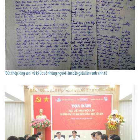
'Bút thép lòng son' và ký ức về những người làm báo giữa lằn ranh sinh tử