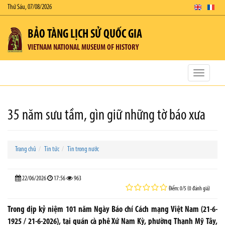
Thứ Sáu, 07/08/2026
BẢO TÀNG LỊCH SỬ QUỐC GIA
VIETNAM NATIONAL MUSEUM OF HISTORY
Toggle
navigatio
35 năm sưu tầm, gìn giữ những tờ báo xưa
Trang chủ
Tin tức
Tin trong nước
22/06/2026
17:56
963
Điểm: 0/5 (0 đánh giá)
Trong dịp kỷ niệm 101 năm Ngày Báo chí Cách mạng Việt Nam (21-6-
1925 / 21-6-2026), tại quán cà phê Xứ Nam Kỳ, phường Thạnh Mỹ Tây,