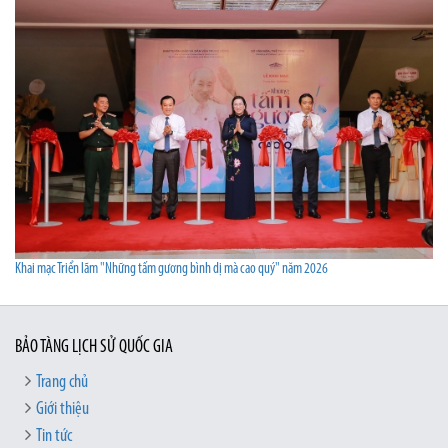
Khai mạc Triển lãm "Những tấm gương bình dị mà cao quý" năm 2026
BẢO TÀNG LỊCH SỬ QUỐC GIA
Trang chủ
Giới thiệu
Tin tức