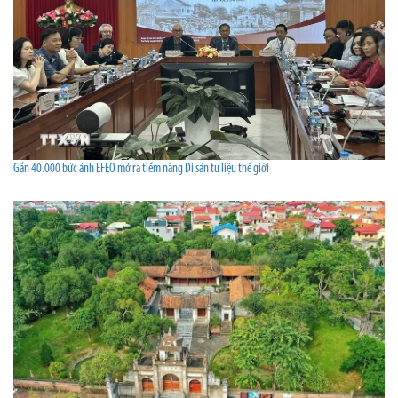
Gần 40.000 bức ảnh EFEO mở ra tiềm năng Di sản tư liệu thế giới