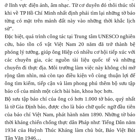
ở lĩnh vực điện ảnh, âm nhạc. Từ cơ duyên đó thôi thúc tôi
khi về TP Hồ Chí Minh nhất định phải tìm lại những tờ báo
từng có mặt trên mảnh đất này vào những thời khắc lịch
sử”.
Đặc biệt, quá trình công tác tại Trung tâm UNESCO nghiên
cứu, bảo tồn cổ vật Việt Nam 20 năm đã trở thành bệ
phóng lý tưởng, giúp ông Hiệp có nhiều cơ hội tiếp xúc với
các chuyên gia, các nguồn tài liệu quốc tế và những
chuyến đi thực địa. Môi trường làm việc này không chỉ mở
rộng tầm nhìn, mà còn tạo điều kiện vô cùng thuận lợi để
ông tìm kiếm, tiếp cận và làm phong phú thêm bộ sưu tập
báo cổ của mình một cách bài bản, khoa học hơn.
Bộ sưu tập báo chí của ông có hơn 1.000 tờ báo, quý nhất
là tờ Gia Định báo, được cho là báo chữ quốc ngữ đầu tiên
của báo chí Việt Nam, phát hành năm 1890. Những tờ báo
thời kháng chiến chống thực dân Pháp như: Tiếng Dân năm
1934 của Huỳnh Thúc Kháng làm chủ bút, Báo Việt Bút
Tân Văn 1946…