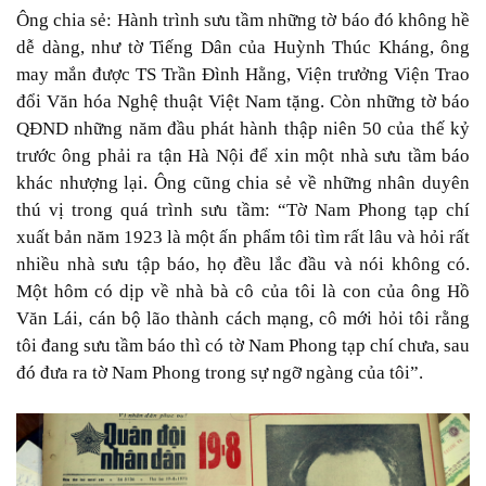
Ông chia sẻ: Hành trình sưu tầm những tờ báo đó không hề
dễ dàng, như tờ Tiếng Dân của Huỳnh Thúc Kháng, ông
may mắn được TS Trần Đình Hằng, Viện trưởng Viện Trao
đổi Văn hóa Nghệ thuật Việt Nam tặng. Còn những tờ báo
QĐND những năm đầu phát hành thập niên 50 của thế kỷ
trước ông phải ra tận Hà Nội để xin một nhà sưu tầm báo
khác nhượng lại. Ông cũng chia sẻ về những nhân duyên
thú vị trong quá trình sưu tầm: “Tờ Nam Phong tạp chí
xuất bản năm 1923 là một ấn phẩm tôi tìm rất lâu và hỏi rất
nhiều nhà sưu tập báo, họ đều lắc đầu và nói không có.
Một hôm có dịp về nhà bà cô của tôi là con của ông Hồ
Văn Lái, cán bộ lão thành cách mạng, cô mới hỏi tôi rằng
tôi đang sưu tầm báo thì có tờ Nam Phong tạp chí chưa, sau
đó đưa ra tờ Nam Phong trong sự ngỡ ngàng của tôi”.