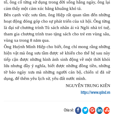
tổ, ông cố từng sử dụng trong đời sống hằng ngày, ông lại
cảm thấy một cảm xúc bâng khuâng khó tả.
Bên cạnh việc sưu tầm, ông Hiệp rất quan tâm đến những
hoạt động đóng góp cho sự phát triển của xã hội. Ông từng
là đại sứ chương trình Tủ sách nhân ái và Ngôi nhà trí tuệ,
tham gia chương trình trao tặng sách cho trẻ em vùng sâu,
vùng xa trong 8 năm qua.
Ông Huỳnh Minh Hiệp cho biết, ông chỉ mong rằng những
hiện vật mà ông sưu tầm được sẽ khiến cho thế hệ sau này
tiếp cận được những hình ảnh sinh động về một thời khói
lửa nhưng đầy ý nghĩa, biết được những đồng tiền, những
tờ báo ngày xưa mà những người cán bộ, chiến sĩ đã sử
dụng, để thêm yêu lịch sử, yêu đất nước mình.
NGUYỄN TRUNG KIÊN
https://www.qdnd.vn
Chia sẻ: