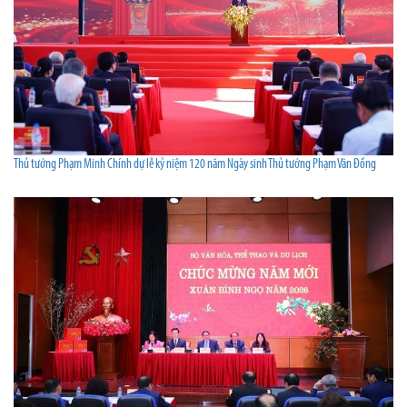
Thủ tướng Phạm Minh Chính dự lễ kỷ niệm 120 năm Ngày sinh Thủ tướng Phạm Văn Đồng