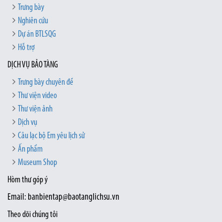
Trưng bày
Nghiên cứu
Dự án BTLSQG
Hỗ trợ
DỊCH VỤ BẢO TÀNG
Trưng bày chuyên đề
Thư viện video
Thư viện ảnh
Dịch vụ
Câu lạc bộ Em yêu lịch sử
Ấn phẩm
Museum Shop
Hòm thư góp ý
Email: banbientap@baotanglichsu.vn
Theo dõi chúng tôi