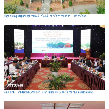
Nhận diện giá trị nổi bật toàn cầu của Cổ Loa để tiến tới hồ sơ Di sản thế giới
Ninh Bình: Hành trình hướng đến Di sản Tư liệu UNESCO của Ma nhai núi Non Nước