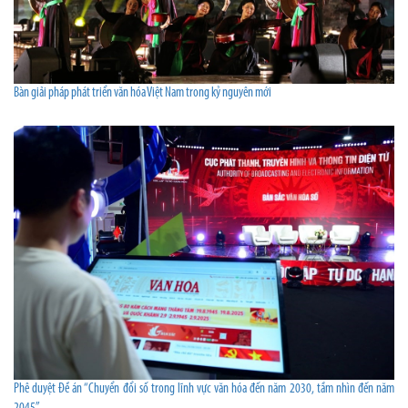
Bàn giải pháp phát triển văn hóa Việt Nam trong kỷ nguyên mới
Phê duyệt Đề án “Chuyển đổi số trong lĩnh vực văn hóa đến năm 2030, tầm nhìn đến năm