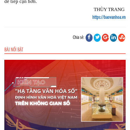
dễ tiếp cận hơn.
THÙY TRANG
https://baovanhoa.vn
Chia sẻ:
BÀI NỔI BẬT