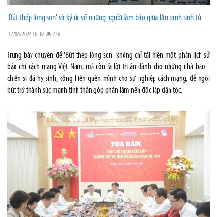
'Bút thép lòng son' và ký ức về những người làm báo giữa lằn ranh sinh tử
17/06/2026 16:39
756
Trưng bày chuyên đề 'Bút thép lòng son' không chỉ tái hiện một phần lịch sử
báo chí cách mạng Việt Nam, mà còn là lời tri ân dành cho những nhà báo -
chiến sĩ đã hy sinh, cống hiến quên mình cho sự nghiệp cách mạng, để ngòi
bút trở thành sức mạnh tinh thần góp phần làm nên độc lập dân tộc.