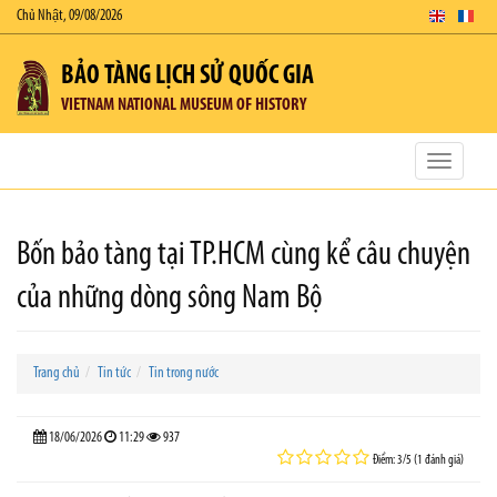
Chủ Nhật, 09/08/2026
BẢO TÀNG LỊCH SỬ QUỐC GIA
VIETNAM NATIONAL MUSEUM OF HISTORY
Toggle
navigatio
Bốn bảo tàng tại TP.HCM cùng kể câu chuyện
của những dòng sông Nam Bộ
Trang chủ
Tin tức
Tin trong nước
18/06/2026
11:29
937
Điểm: 3/5 (1 đánh giá)