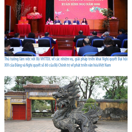
Thủ tướng làm việc với Bộ VHTTDL về các nhiệm vụ, giải pháp triển khai Nghị quyết Đại hội
XIV của Đảng và Nghị quyết số 80 của Bộ Chính trị về phát triển văn hóa Việt Nam