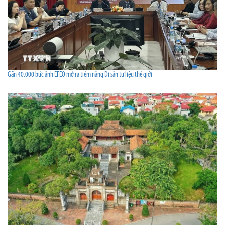
Gần 40.000 bức ảnh EFEO mở ra tiềm năng Di sản tư liệu thế giới