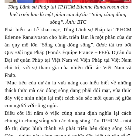
Tổng Lãnh sự Pháp tại TP.HCM Etienne Ranaivoson cho
biết triển lãm là một phần của dự án “Sống cùng dòng
sông”. Ảnh: BTC
Phát biểu tại Lễ khai mạc, Tổng Lãnh sự Pháp tại TP.HCM
Etienne Ranaivoson cho biết, triển lãm là một phần của dự
án quy mô lớn “Sống cùng dòng sông”, được tài trợ bởi
Quỹ Đội ngũ Pháp (Fonds Équipe France – FEF). Dự án do
Đại sứ quán Pháp tại Việt Nam và Viện Pháp tại Việt Nam
chủ trì, với sự tham gia của nhiều đối tác Việt Nam và
Pháp.
“Mục tiêu của dự án là vừa nâng cao hiểu biết về những
thách thức mà các dòng sông đang phải đối mặt, vừa thúc
đẩy việc nhìn nhận lại một cách sâu sắc mối quan hệ giữa
con người với sông ngòi.
Điều cốt lõi nằm ở việc cùng nhau định nghĩa lại cách
chúng ta chung sống với các dòng sông. Tại TP.HCM - một
đô thị được hình thành và phát triển bên dòng sông Sài
Gòn - dự án này càng mang ý nghĩa đặc biệt và sâu sắc”,