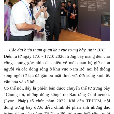
Các đại biểu tham quan khu vực trưng bày. Ảnh: BTC
Diễn ra từ ngày 17.6 - 17.10.2026, trưng bày mang đến cho
công chúng góc nhìn đa chiều về mối quan hệ giữa con
người và các dòng sông ở khu vực Nam Bộ, nơi hệ thống
sông ngòi từ lâu đã gắn bó mật thiết với đời sống kinh tế,
văn hóa và xã hội.
Có thể nói, đây là phiên bản được chuyển thể từ trưng bày
“Chúng tôi, những dòng sông” do Bảo tàng Confluences
(Lyon, Pháp) tổ chức năm 2022. Khi đến TP.HCM, nội
dung trưng bày được điều chỉnh để phản ánh những đặc
trưng riêng của vùng đất Nam Bộ, từ mạng lưới sông ngòi