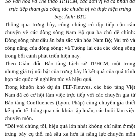
Sở Văn hóa và Thể thao TP.HCM, các đơn vị và cá nhân đã
trực tiếp tham gia công tác chuẩn bị và thực hiện trưng
bày. Ảnh: BTC
Thông qua trưng bày, công chúng có dịp tiếp cận câu
chuyện về các dòng sông Nam Bộ qua ba chủ đề chính:
Dòng sông như dấu ấn bản sắc văn hóa Nam Bộ; Vai trò và
công năng của dòng sông; và Tương lai của các dòng sông
trong bối cảnh phát triển hiện nay.
Theo Giám đốc Bảo tàng Lịch sử TP.HCM, một trong
những giá trị nổi bật của trưng bày là kết quả của quá trình
hợp tác quốc tế nghiêm túc và hiệu quả.
Trong khuôn khổ dự án FEF-Fleuves, các bảo tàng Việt
Nam đã có cơ hội làm việc trực tiếp với các chuyên gia từ
Bảo tàng Confluences (Lyon, Pháp) cùng chuyên gia thiết
kế quốc tế thông qua các khóa tập huấn, các buổi làm việc
chuyên môn.
“Đối với chúng tôi, hiệu quả lớn nhất không chỉ nằm ở một
trưng bày cụ thể, mà sâu xa hơn là năng lực chuyên môn