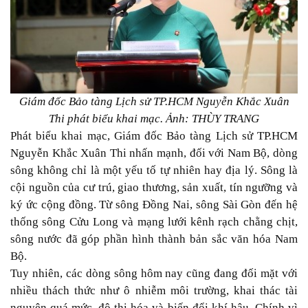
Giám đốc Bảo tàng Lịch sử TP.HCM Nguyễn Khắc Xuân
Thi phát biểu khai mạc. Ảnh: THÙY TRANG
Phát biểu khai mạc, Giám đốc Bảo tàng Lịch sử TP.HCM
Nguyễn Khắc Xuân Thi nhấn mạnh, đối với Nam Bộ, dòng
sông không chỉ là một yếu tố tự nhiên hay địa lý. Sông là
cội nguồn của cư trú, giao thương, sản xuất, tín ngưỡng và
ký ức cộng đồng. Từ sông Đồng Nai, sông Sài Gòn đến hệ
thống sông Cửu Long và mạng lưới kênh rạch chằng chịt,
sông nước đã góp phần hình thành bản sắc văn hóa Nam
Bộ.
Tuy nhiên, các dòng sông hôm nay cũng đang đối mặt với
nhiều thách thức như ô nhiễm môi trường, khai thác tài
nguyên quá mức, đô thị hóa và biến đổi khí hậu. Chính vì