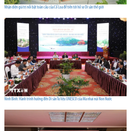
Nhận diện giá trị nổi bật toàn cầu của Cổ Loa để tiến tới hồ sơ Di sản thế giới
Ninh Bình: Hành trình hướng đến Di sản Tư liệu UNESCO của Ma nhai núi Non Nước