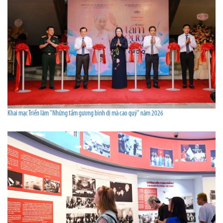
Khai mạc Triển lãm "Những tấm gương bình dị mà cao quý" năm 2026