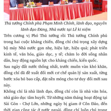
Thủ tướng Chính phủ Phạm Minh Chính, lãnh đạo, nguyên
lãnh đạo Đảng, Nhà nước tại Lễ kỉ niệm
Trên cương vị Phó Thủ tướng rồi Thủ tướng Chính phủ
trong hai cuộc kháng chiến, đồng chí chú trọng xây dựng
bộ máy Nhà nước gọn nhẹ, hiệu lực, hiệu quả; phát triển
kinh tế, văn hóa, giáo dục, y tế; chăm lo đời sống nhân
dân, huy động nguồn lực cho kháng chiến, kiến quốc.
Sau ngày đất nước thống nhất, trước muôn vàn khó khăn,
đồng chí đã đề xuất đổi mới cơ chế quản lý sản xuất, từng
bước xóa bỏ bao cấp, đặt nền móng cho tư duy đổi mới sau
này.
Không chỉ là nhà lãnh đạo, đồng chí còn là nhà văn hóa,
nhà giáo dục tâm huyết. Từ những năm tháng hoạt động tại
Sài Gòn - Chợ Lớn, những ngày bị giam ở Côn Đảo, đến
thời gian công tác ở nước ngoài, đồng chí luôn chú trọng