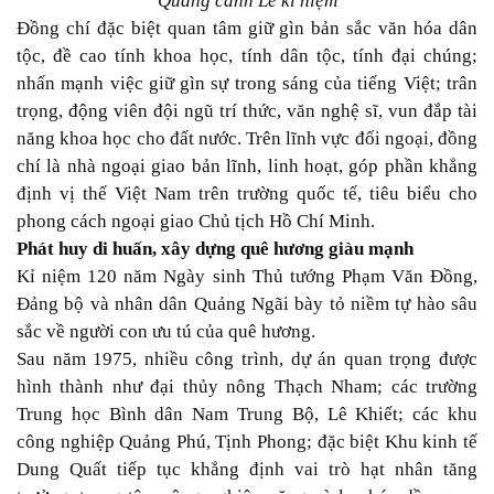
Quang cảnh Lễ kỉ niệm
Đồng chí đặc biệt quan tâm giữ gìn bản sắc văn hóa dân
tộc, đề cao tính khoa học, tính dân tộc, tính đại chúng;
nhấn mạnh việc giữ gìn sự trong sáng của tiếng Việt; trân
trọng, động viên đội ngũ trí thức, văn nghệ sĩ, vun đắp tài
năng khoa học cho đất nước. Trên lĩnh vực đối ngoại, đồng
chí là nhà ngoại giao bản lĩnh, linh hoạt, góp phần khẳng
định vị thế Việt Nam trên trường quốc tế, tiêu biểu cho
phong cách ngoại giao Chủ tịch Hồ Chí Minh.
Phát huy di huấn, xây dựng quê hương giàu mạnh
Kỉ niệm 120 năm Ngày sinh Thủ tướng Phạm Văn Đồng,
Đảng bộ và nhân dân Quảng Ngãi bày tỏ niềm tự hào sâu
sắc về người con ưu tú của quê hương.
Sau năm 1975, nhiều công trình, dự án quan trọng được
hình thành như đại thủy nông Thạch Nham; các trường
Trung học Bình dân Nam Trung Bộ, Lê Khiết; các khu
công nghiệp Quảng Phú, Tịnh Phong; đặc biệt Khu kinh tế
Dung Quất tiếp tục khẳng định vai trò hạt nhân tăng