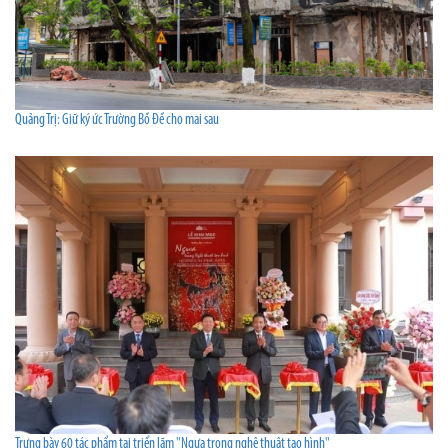
Quảng Trị: Giữ ký ức Trường Bồ Đề cho mai sau
Trưng bày 60 tác phẩm tại triển lãm "Ngựa trong nghệ thuật tạo hình"