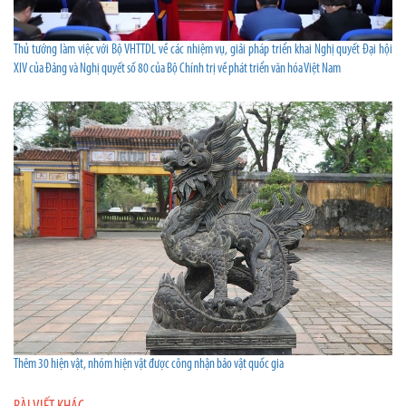
Thủ tướng làm việc với Bộ VHTTDL về các nhiệm vụ, giải pháp triển khai Nghị quyết Đại hội
XIV của Đảng và Nghị quyết số 80 của Bộ Chính trị về phát triển văn hóa Việt Nam
Thêm 30 hiện vật, nhóm hiện vật được công nhận bảo vật quốc gia