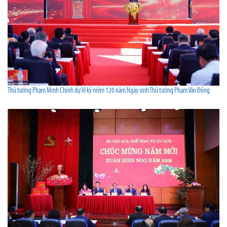
Thủ tướng Phạm Minh Chính dự lễ kỷ niệm 120 năm Ngày sinh Thủ tướng Phạm Văn Đồng