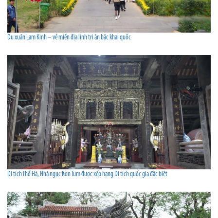
Du xuân Lam Kinh – về miền địa linh tri ân bậc khai quốc
Di tích Thổ Hà, Nhà ngục Kon Tum được xếp hạng Di tích quốc gia đặc biệt