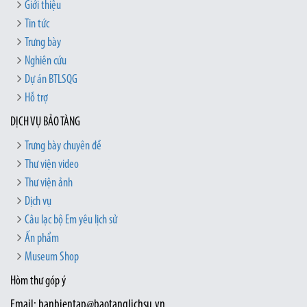
Giới thiệu
Tin tức
Trưng bày
Nghiên cứu
Dự án BTLSQG
Hỗ trợ
DỊCH VỤ BẢO TÀNG
Trưng bày chuyên đề
Thư viện video
Thư viện ảnh
Dịch vụ
Câu lạc bộ Em yêu lịch sử
Ấn phẩm
Museum Shop
Hòm thư góp ý
Email: banbientap@baotanglichsu.vn