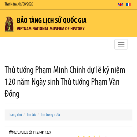
Thứ Năm, 06/08/2026
BẢO TÀNG LỊCH SỬ QUỐC GIA
VIETNAM NATIONAL MUSEUM OF HISTORY
Toggle
navigatio
Thủ tướng Phạm Minh Chính dự lễ kỷ niệm
120 năm Ngày sinh Thủ tướng Phạm Văn
Đồng
Trang chủ
Tin tức
Tin trong nước
02/03/2026
11:23
1229