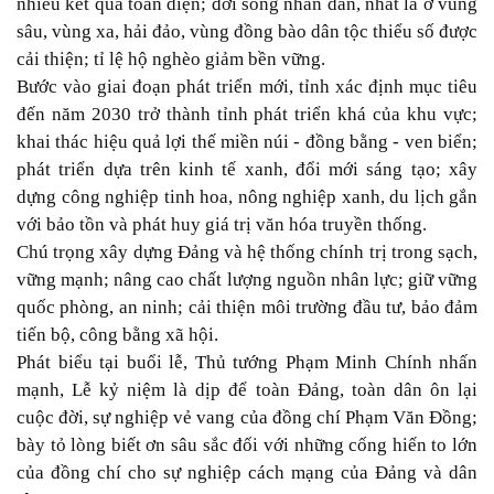
nhiều kết quả toàn diện; đời sống nhân dân, nhất là ở vùng
sâu, vùng xa, hải đảo, vùng đồng bào dân tộc thiểu số được
cải thiện; tỉ lệ hộ nghèo giảm bền vững.
Bước vào giai đoạn phát triển mới, tỉnh xác định mục tiêu
đến năm 2030 trở thành tỉnh phát triển khá của khu vực;
khai thác hiệu quả lợi thế miền núi - đồng bằng - ven biển;
phát triển dựa trên kinh tế xanh, đổi mới sáng tạo; xây
dựng công nghiệp tinh hoa, nông nghiệp xanh, du lịch gắn
với bảo tồn và phát huy giá trị văn hóa truyền thống.
Chú trọng xây dựng Đảng và hệ thống chính trị trong sạch,
vững mạnh; nâng cao chất lượng nguồn nhân lực; giữ vững
quốc phòng, an ninh; cải thiện môi trường đầu tư, bảo đảm
tiến bộ, công bằng xã hội.
Phát biểu tại buổi lễ, Thủ tướng Phạm Minh Chính nhấn
mạnh, Lễ kỷ niệm là dịp để toàn Đảng, toàn dân ôn lại
cuộc đời, sự nghiệp vẻ vang của đồng chí Phạm Văn Đồng;
bày tỏ lòng biết ơn sâu sắc đối với những cống hiến to lớn
của đồng chí cho sự nghiệp cách mạng của Đảng và dân