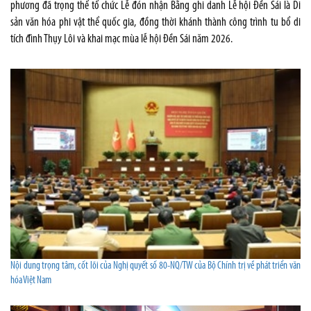
phương đã trọng thể tổ chức Lễ đón nhận Bằng ghi danh Lễ hội Đền Sái là Di
sản văn hóa phi vật thể quốc gia, đồng thời khánh thành công trình tu bổ di
tích đình Thụy Lôi và khai mạc mùa lễ hội Đền Sái năm 2026.
Nội dung trọng tâm, cốt lõi của Nghị quyết số 80-NQ/TW của Bộ Chính trị về phát triển văn
hóa Việt Nam