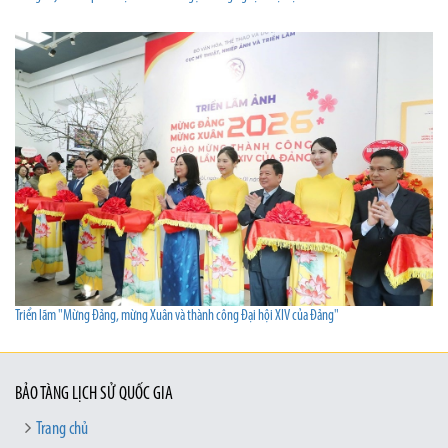
Triển lãm "Mừng Đảng, mừng Xuân và thành công Đại hội XIV của Đảng"
BẢO TÀNG LỊCH SỬ QUỐC GIA
Trang chủ