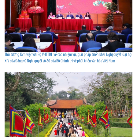
Thủ tướng làm việc với Bộ VHTTDL về các nhiệm vụ, giải pháp triển khai Nghị quyết Đại hội
XIV của Đảng và Nghị quyết số 80 của Bộ Chính trị về phát triển văn hóa Việt Nam